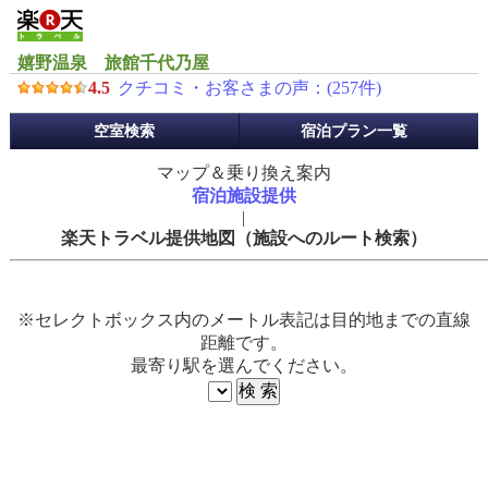
嬉野温泉 旅館千代乃屋
4.5
クチコミ・お客さまの声：(
257
件)
予
空室検索
宿泊プラン一覧
約
メ
マップ＆乗り換え案内
ニ
宿泊施設提供
ュ
|
ー
楽天トラベル提供地図（施設へのルート検索）
※セレクトボックス内のメートル表記は目的地までの直線
距離です。
最寄り駅を選んでください。