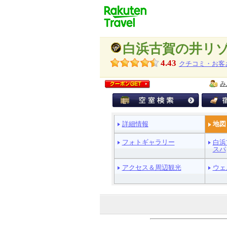
白浜古賀の井リ
4.43
クチコミ・お客
み
ペ
詳細情報
地図
ー
ジ
フォトギャラリー
白浜
メ
スパ
ニ
アクセス＆周辺観光
ウェ
ュ
ー