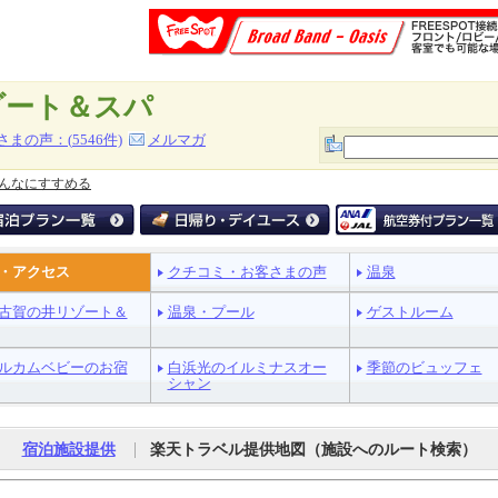
ゾート＆スパ
さまの声：(
5546
件)
メルマガ
んなにすすめる
・アクセス
クチコミ・お客さまの声
温泉
古賀の井リゾート＆
温泉・プール
ゲストルーム
ルカムベビーのお宿
白浜光のイルミナスオー
季節のビュッフェ
シャン
|
宿泊施設提供
楽天トラベル提供地図（施設へのルート検索）