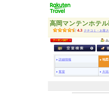
高岡マンテンホテル
4.3
クチコミ・お客さ
み
ペ
詳細情報
地図
ー
ジ
メ
客室
大浴
ニ
ュ
ー