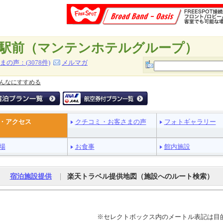
駅前（マンテンホテルグループ）
まの声：(
3078
件)
メルマガ
んなにすすめる
・アクセス
クチコミ・お客さまの声
フォトギャラリー
場
お食事
館内施設
|
宿泊施設提供
楽天トラベル提供地図（施設へのルート検索）
※セレクトボックス内のメートル表記は目