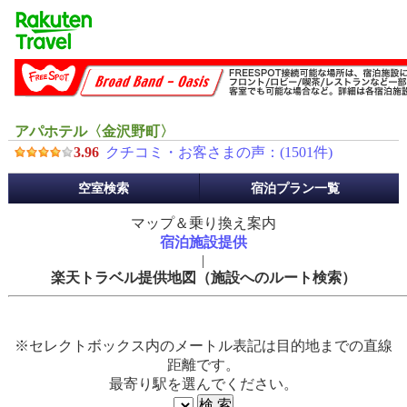
アパホテル〈金沢野町〉
3.96
クチコミ・お客さまの声：(
1501
件)
予
空室検索
宿泊プラン一覧
約
メ
マップ＆乗り換え案内
ニ
宿泊施設提供
ュ
|
ー
楽天トラベル提供地図（施設へのルート検索）
※セレクトボックス内のメートル表記は目的地までの直線
距離です。
最寄り駅を選んでください。