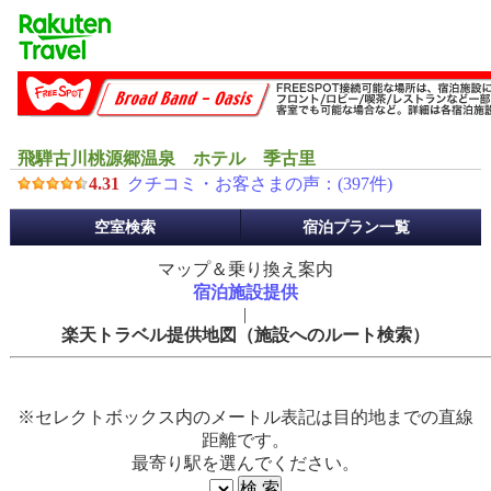
飛騨古川桃源郷温泉 ホテル 季古里
4.31
クチコミ・お客さまの声：(
397
件)
予
空室検索
宿泊プラン一覧
約
メ
マップ＆乗り換え案内
ニ
宿泊施設提供
ュ
|
ー
楽天トラベル提供地図（施設へのルート検索）
※セレクトボックス内のメートル表記は目的地までの直線
距離です。
最寄り駅を選んでください。