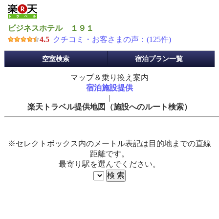
ビジネスホテル １９１
4.5
クチコミ・お客さまの声：(
125
件)
予
空室検索
宿泊プラン一覧
約
メ
マップ＆乗り換え案内
ニ
宿泊施設提供
ュ
|
ー
楽天トラベル提供地図（施設へのルート検索）
※セレクトボックス内のメートル表記は目的地までの直線
距離です。
最寄り駅を選んでください。