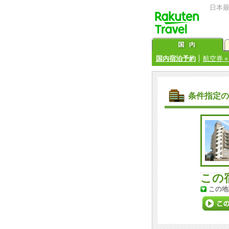
日本
国内宿泊予約
航空券
条件指定の
この
この地