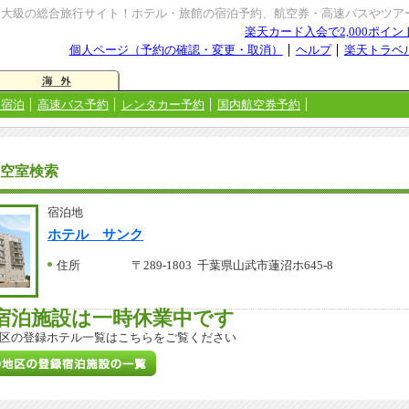
最大級の総合旅行サイト！ホテル・旅館の宿泊予約、航空券・高速バスやツア
楽天カード入会で2,000ポイ
個人ページ（予約の確認・変更・取消）
ヘルプ
楽天トラベ
＋宿泊
高速バス予約
レンタカー予約
国内航空券予約
空室検索
宿泊地
ホテル サンク
住所
〒289-1803 千葉県山武市蓮沼ホ645-8
宿泊施設は一時休業中です
区の登録ホテル一覧はこちらをご覧ください