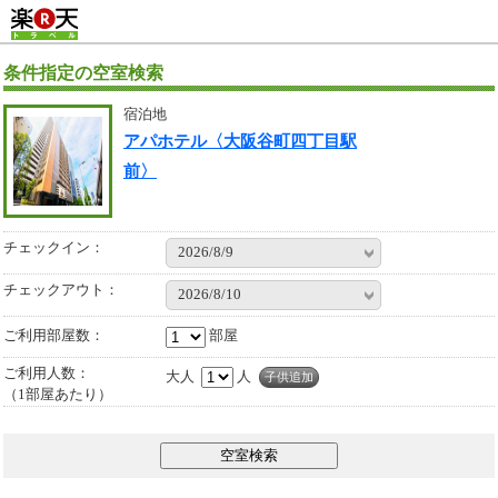
条件指定の空室検索
宿泊地
アパホテル〈大阪谷町四丁目駅
前〉
チェックイン：
2026/8/9
チェックアウト：
2026/8/10
ご利用部屋数
部屋
ご利用人数：
大人
人
子供追加
（1部屋あたり）