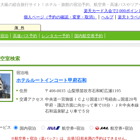
最大級の総合旅行サイト！ホテル・旅館の宿泊予約、航空券・高速バスやツア
楽天カード入会で2,000ポイ
個人ページ（予約の確認・変更・取消）
ヘルプ
楽天トラベ
＋宿泊
高速バス予約
レンタカー予約
国内航空券予約
空室検索
宿泊地
ホテルルートインコート甲府石和
住所
〒406-0035 山梨県笛吹市石和町広瀬1195
交通アクセス
中央道一宮御坂ＩＣより国道137号経由→国道20号
甲府・諏訪方面に向かって車で10分・ＪＲ中央本線
石和温泉駅より車で５分
ービス
国内宿泊
航空券+宿泊
航空券+宿泊
※航空券＋宿泊（楽パック）は、出発3日前未満の予約はできません。