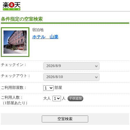
条件指定の空室検索
宿泊地
ホテル 山楽
チェックイン：
2026/8/9
チェックアウト：
2026/8/10
ご利用部屋数
部屋
ご利用人数：
大人
人
子供追加
（1部屋あたり）