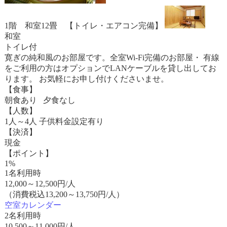
1階 和室12畳 【トイレ・エアコン完備】
和室
トイレ付
寛ぎの純和風のお部屋です。全室Wi-Fi完備のお部屋・ 有線
をご利用の方はオプションでLANケーブルを貸し出してお
ります。 お気軽にお申し付けくださいませ。
【食事】
朝食あり 夕食なし
【人数】
1人～4人 子供料金設定有り
【決済】
現金
【ポイント】
1%
1名利用時
12,000
～
12,500
円/人
（消費税込13,200～13,750円/人）
空室カレンダー
2名利用時
10,500
～
11,000
円/人