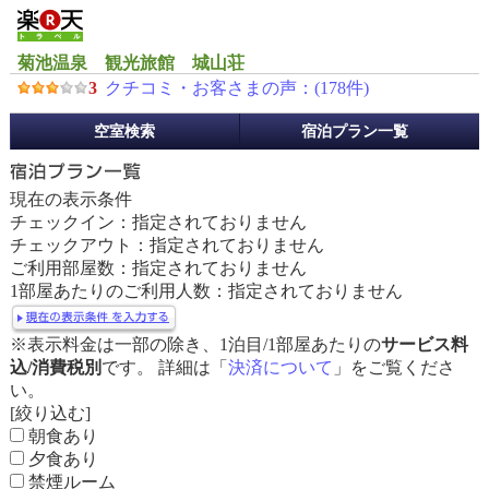
菊池温泉 観光旅館 城山荘
3
クチコミ・お客さまの声：(
178
件)
予
空室検索
宿泊プラン一覧
約
メ
ニ
現在の表示条件
ュ
チェックイン：指定されておりません
ー
チェックアウト：指定されておりません
ご利用部屋数：指定されておりません
1部屋あたりのご利用人数：指定されておりません
※表示料金は一部の除き、1泊目/1部屋あたりの
サービス料
込/消費税別
です。 詳細は「
決済について
」をご覧くださ
い。
[絞り込む]
朝食あり
夕食あり
禁煙ルーム