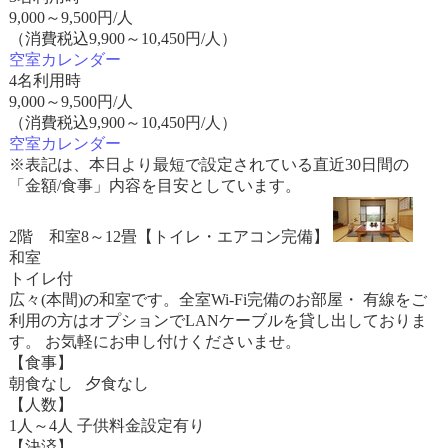
9,000
～
9,500
円/人
（消費税込9,900～10,450円/人）
空室カレンダー
4名利用時
9,000
～
9,500
円/人
（消費税込9,900～10,450円/人）
空室カレンダー
※表記は、本日より最短で設定されている直近30日間の
「金額/食事」内容を目安としています。
2階 和室8～12畳【トイレ・エアコン完備】
和室
トイレ付
広々(本間)の和室です。全室Wi-Fi完備のお部屋・ 有線をご
利用の方はオプションでLANケーブルを貸し出しておりま
す。 お気軽にお申し付けくださいませ。
【食事】
朝食なし 夕食なし
【人数】
1人～4人 子供料金設定有り
【決済】