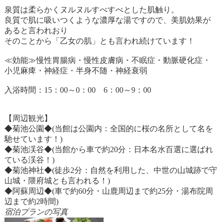
泉質は柔らかくヌルヌルすべすべとした肌触り。
良質で肌に吸いつくような濃厚な湯ですので、美肌効果が
あると言われおり
そのことから「乙女の肌」とも言われ続けています！
≪効能≫慢性胃腸病・慢性皮膚病・不眠症・動脈硬化症・
小児麻痺・神経症・半身不随・神経衰弱
入浴時間：15：00～0：00 6：00～9：00
【周辺観光】
◆菊池公園◆(当館は公園内：全国的に桜の名所として名を
馳せています！)
◆菊池渓谷◆(当館から車で約20分：日本名水百選に選ばれ
ている渓谷！)
◆菊池神社◆(徒歩2分：自然を利用した、中世の山城跡で守
山城・隈府城とも言われる！)
◆阿蘇周辺◆(車で約60分・山鹿周辺まで約25分・湯布院周
辺まで約2時間)
宿泊プランの写真