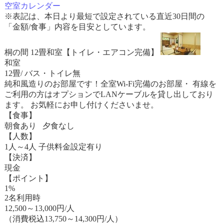
空室カレンダー
※表記は、本日より最短で設定されている直近30日間の
「金額/食事」内容を目安としています。
桐の間 12畳和室【トイレ・エアコン完備】
和室
12畳/ バス・トイレ無
純和風造りのお部屋です！全室Wi-Fi完備のお部屋・ 有線を
ご利用の方はオプションでLANケーブルを貸し出しており
ます。 お気軽にお申し付けくださいませ。
【食事】
朝食あり 夕食なし
【人数】
1人～4人 子供料金設定有り
【決済】
現金
【ポイント】
1%
2名利用時
12,500
～
13,000
円/人
（消費税込13,750～14,300円/人）