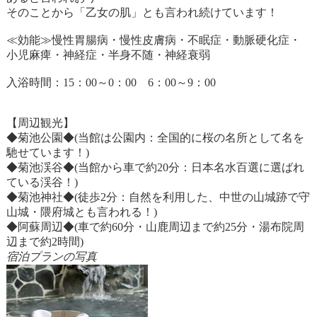
そのことから「乙女の肌」とも言われ続けています！
≪効能≫慢性胃腸病・慢性皮膚病・不眠症・動脈硬化症・
小児麻痺・神経症・半身不随・神経衰弱
入浴時間：15：00～0：00 6：00～9：00
【周辺観光】
◆菊池公園◆(当館は公園内：全国的に桜の名所として名を
馳せています！)
◆菊池渓谷◆(当館から車で約20分：日本名水百選に選ばれ
ている渓谷！)
◆菊池神社◆(徒歩2分：自然を利用した、中世の山城跡で守
山城・隈府城とも言われる！)
◆阿蘇周辺◆(車で約60分・山鹿周辺まで約25分・湯布院周
辺まで約2時間)
宿泊プランの写真