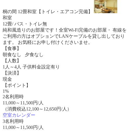
桐の間 12畳和室【トイレ・エアコン完備】
和室
12畳/ バス・トイレ無
純和風造りのお部屋です！全室Wi-Fi完備のお部屋・ 有線を
ご利用の方はオプションでLANケーブルを貸し出しており
ます。 お気軽にお申し付けくださいませ。
【食事】
朝食なし 夕食なし
【人数】
1人～4人 子供料金設定有り
【決済】
現金
【ポイント】
1%
2名利用時
11,000
～
11,500
円/人
（消費税込12,100～12,650円/人）
空室カレンダー
3名利用時
11,000
～
11,500
円/人