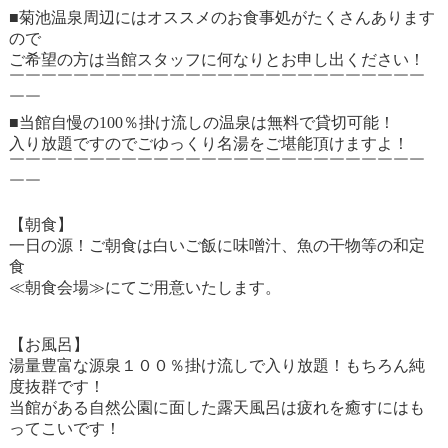
■菊池温泉周辺にはオススメのお食事処がたくさんあります
ので
ご希望の方は当館スタッフに何なりとお申し出ください！
￣￣￣￣￣￣￣￣￣￣￣￣￣￣￣￣￣￣￣￣￣￣￣￣￣￣
￣￣
■当館自慢の100％掛け流しの温泉は無料で貸切可能！
入り放題ですのでごゆっくり名湯をご堪能頂けますよ！
￣￣￣￣￣￣￣￣￣￣￣￣￣￣￣￣￣￣￣￣￣￣￣￣￣￣
￣￣
【朝食】
一日の源！ご朝食は白いご飯に味噌汁、魚の干物等の和定
食
≪朝食会場≫にてご用意いたします。
【お風呂】
湯量豊富な源泉１００％掛け流しで入り放題！もちろん純
度抜群です！
当館がある自然公園に面した露天風呂は疲れを癒すにはも
ってこいです！