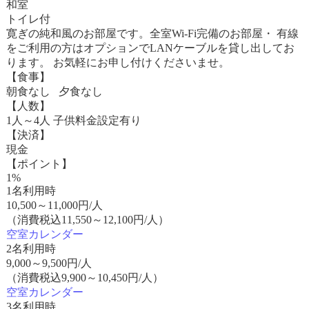
和室
トイレ付
寛ぎの純和風のお部屋です。全室Wi-Fi完備のお部屋・ 有線
をご利用の方はオプションでLANケーブルを貸し出してお
ります。 お気軽にお申し付けくださいませ。
【食事】
朝食なし 夕食なし
【人数】
1人～4人 子供料金設定有り
【決済】
現金
【ポイント】
1%
1名利用時
10,500
～
11,000
円/人
（消費税込11,550～12,100円/人）
空室カレンダー
2名利用時
9,000
～
9,500
円/人
（消費税込9,900～10,450円/人）
空室カレンダー
3名利用時