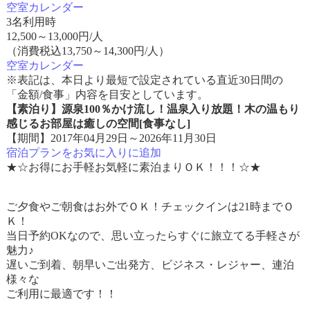
空室カレンダー
3名利用時
12,500
～
13,000
円/人
（消費税込13,750～14,300円/人）
空室カレンダー
※表記は、本日より最短で設定されている直近30日間の
「金額/食事」内容を目安としています。
【素泊り】源泉100％かけ流し！温泉入り放題！木の温もり
感じるお部屋は癒しの空間[食事なし]
【期間】2017年04月29日～2026年11月30日
宿泊プランをお気に入りに追加
★☆お得にお手軽お気軽に素泊まりＯＫ！！！☆★
ご夕食やご朝食はお外でＯＫ！チェックインは21時までＯ
Ｋ！
当日予約OKなので、思い立ったらすぐに旅立てる手軽さが
魅力♪
遅いご到着、朝早いご出発方、ビジネス・レジャー、連泊
様々な
ご利用に最適です！！