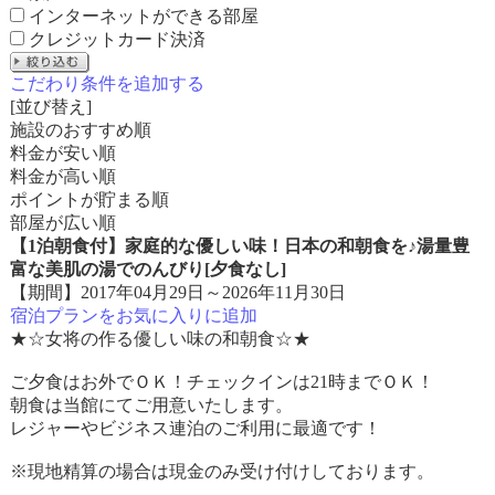
インターネットができる部屋
クレジットカード決済
こだわり条件を追加する
[並び替え]
施設のおすすめ順
料金が安い順
料金が高い順
ポイントが貯まる順
部屋が広い順
【1泊朝食付】家庭的な優しい味！日本の和朝食を♪湯量豊
富な美肌の湯でのんびり[夕食なし]
【期間】2017年04月29日～2026年11月30日
宿泊プランをお気に入りに追加
★☆女将の作る優しい味の和朝食☆★
ご夕食はお外でＯＫ！チェックインは21時までＯＫ！
朝食は当館にてご用意いたします。
レジャーやビジネス連泊のご利用に最適です！
※現地精算の場合は現金のみ受け付けしております。