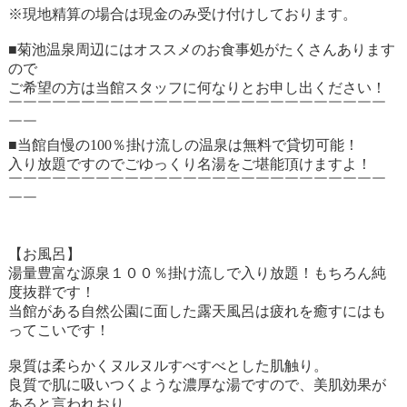
※現地精算の場合は現金のみ受け付けしております。
■菊池温泉周辺にはオススメのお食事処がたくさんあります
ので
ご希望の方は当館スタッフに何なりとお申し出ください！
￣￣￣￣￣￣￣￣￣￣￣￣￣￣￣￣￣￣￣￣￣￣￣￣￣￣
￣￣
■当館自慢の100％掛け流しの温泉は無料で貸切可能！
入り放題ですのでごゆっくり名湯をご堪能頂けますよ！
￣￣￣￣￣￣￣￣￣￣￣￣￣￣￣￣￣￣￣￣￣￣￣￣￣￣
￣￣
【お風呂】
湯量豊富な源泉１００％掛け流しで入り放題！もちろん純
度抜群です！
当館がある自然公園に面した露天風呂は疲れを癒すにはも
ってこいです！
泉質は柔らかくヌルヌルすべすべとした肌触り。
良質で肌に吸いつくような濃厚な湯ですので、美肌効果が
あると言われおり