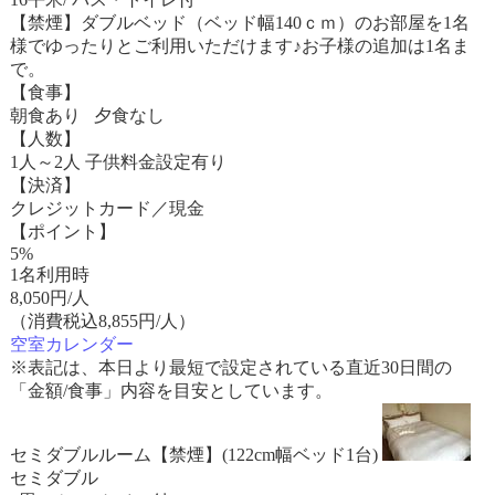
【禁煙】ダブルベッド（ベッド幅140ｃｍ）のお部屋を1名
様でゆったりとご利用いただけます♪お子様の追加は1名ま
で。
【食事】
朝食あり 夕食なし
【人数】
1人～2人 子供料金設定有り
【決済】
クレジットカード／現金
【ポイント】
5%
1名利用時
8,050
円/人
（消費税込8,855円/人）
空室カレンダー
※表記は、本日より最短で設定されている直近30日間の
「金額/食事」内容を目安としています。
セミダブルルーム【禁煙】(122cm幅ベッド1台)
セミダブル