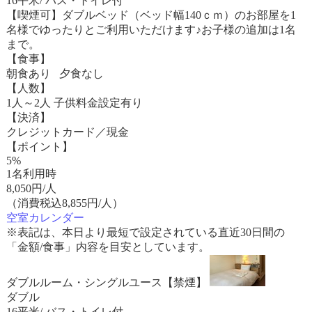
16平米/ バス・トイレ付
【喫煙可】ダブルベッド（ベッド幅140ｃｍ）のお部屋を1
名様でゆったりとご利用いただけます♪お子様の追加は1名
まで。
【食事】
朝食あり 夕食なし
【人数】
1人～2人 子供料金設定有り
【決済】
クレジットカード／現金
【ポイント】
5%
1名利用時
8,050
円/人
（消費税込8,855円/人）
空室カレンダー
※表記は、本日より最短で設定されている直近30日間の
「金額/食事」内容を目安としています。
ダブルルーム・シングルユース【禁煙】
ダブル
16平米/ バス・トイレ付