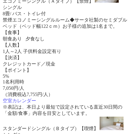
エコノミーシングル（Ａタイプ）【禁煙】
シングル
8畳/ バス・トイレ付
禁煙エコノミーシングルルーム◆サータ社製のセミダブル
ベッド（ベッド幅122ｃｍ）お子様の追加は1名まで。
【食事】
朝食あり 夕食なし
【人数】
1人～2人 子供料金設定有り
【決済】
クレジットカード／現金
【ポイント】
5%
1名利用時
7,050
円/人
（消費税込7,755円/人）
空室カレンダー
※表記は、本日より最短で設定されている直近30日間の
「金額/食事」内容を目安としています。
スタンダードシングル（Ｂタイプ）【喫煙】