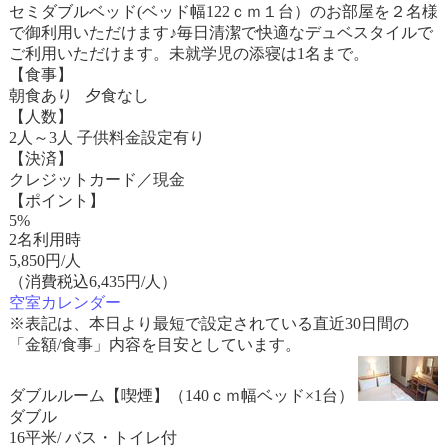
セミダブルベッド(ベッド幅122ｃｍ１台）のお部屋を２名様
で御利用いただけます♪毎日清潔で快適なデュベスタイルで
ご利用いただけます。未就学児の添寝は1名まで。
【食事】
朝食あり 夕食なし
【人数】
2人～3人 子供料金設定有り
【決済】
クレジットカード／現金
【ポイント】
5%
2名利用時
5,850
円/人
（消費税込6,435円/人）
空室カレンダー
※表記は、本日より最短で設定されている直近30日間の
「金額/食事」内容を目安としています。
ダブルルーム【喫煙】（140ｃｍ幅ベッド×1台）
ダブル
16平米/ バス・トイレ付