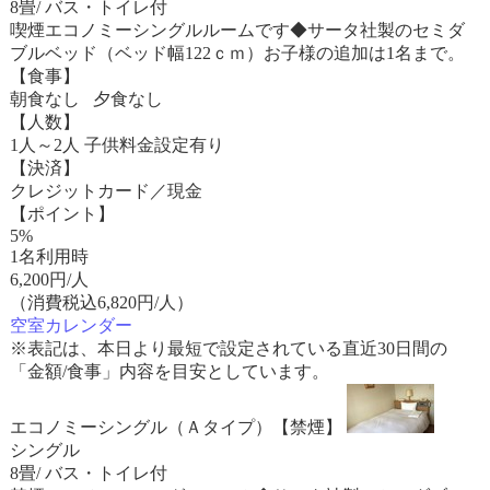
8畳/ バス・トイレ付
喫煙エコノミーシングルルームです◆サータ社製のセミダ
ブルベッド（ベッド幅122ｃｍ）お子様の追加は1名まで。
【食事】
朝食なし 夕食なし
【人数】
1人～2人 子供料金設定有り
【決済】
クレジットカード／現金
【ポイント】
5%
1名利用時
6,200
円/人
（消費税込6,820円/人）
空室カレンダー
※表記は、本日より最短で設定されている直近30日間の
「金額/食事」内容を目安としています。
エコノミーシングル（Ａタイプ）【禁煙】
シングル
8畳/ バス・トイレ付