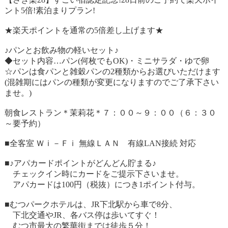
ント5倍!素泊まりプラン!
★楽天ポイントを通常の5倍差し上げます★
♪パンとお飲み物の軽いセット♪
◆セット内容…パン(何枚でもOK)・ミニサラダ・ゆで卵
☆パンは食パンと雑穀パンの2種類からお選びいただけます
(混雑期にはパンの種類が変更になりますのでご了承下さい
ませ。)
朝食レストラン＊茉莉花＊７：００～９：００（６：３０
～要予約）
■全客室 Ｗｉ－Ｆｉ 無線ＬＡＮ 有線LAN接続 対応
■♪アパカードポイントがどんどん貯まる♪
チェックイン時にカードをご提示下さいませ。
アパカードは100円（税抜）につき1ポイント付与。
■むつパークホテルは、JR下北駅から車で8分、
下北交通やJR、各バス停は歩いてすぐ！
むつ市最大の繁華街までは徒歩５分！