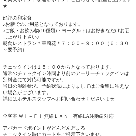
★
好評の和定食
♪お膳でのご用意となっております。
♪ご飯・お飲み物(10種類)・ヨーグルトはお好きなだけお召
し上がり下さい♪
朝食レストラン＊茉莉花＊７：００～９：００（６：３０
～要予約）
チェックインは１５：００からとなっております。
通常のチェックイン時間より前のアーリーチェックインは
別料金にて対応可能ですが、
当日の混雑状況、予約状況によりましてはご希望に添えな
い場合がございます。
詳細はホテルスタッフへお問い合わせくださいませ。
全客室 Ｗｉ－Ｆｉ 無線ＬＡＮ 有線LAN接続 対応
アパカードポイントがどんどん貯まる
チェックイン時にカードをご提示下さいませ。