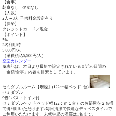
【食事】
朝食なし 夕食なし
【人数】
2人～3人 子供料金設定有り
【決済】
クレジットカード／現金
【ポイント】
5%
2名利用時
5,000
円/人
（消費税込5,500円/人）
空室カレンダー
※表記は、本日より最短で設定されている直近30日間の
「金額/食事」内容を目安としています。
セミダブルルーム【喫煙】(122cm幅ベッド1台)
セミダブル
9畳/ バス・トイレ付
セミダブルベッド(ベッド幅122ｃｍ１台）のお部屋を２名様
で御利用いただけます♪毎日清潔で快適なデュベスタイルで
ご利用いただけます。未就学児の添寝は1名まで。