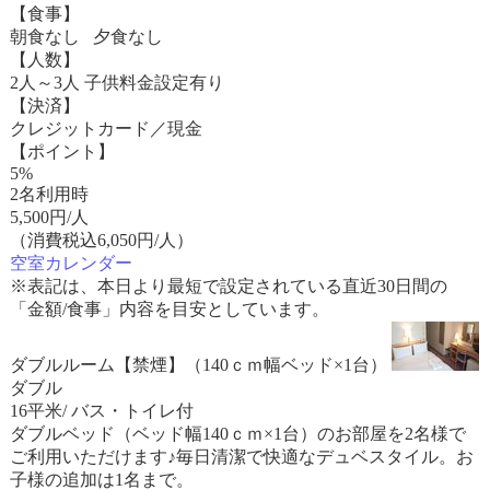
【食事】
朝食なし 夕食なし
【人数】
2人～3人 子供料金設定有り
【決済】
クレジットカード／現金
【ポイント】
5%
2名利用時
5,500
円/人
（消費税込6,050円/人）
空室カレンダー
※表記は、本日より最短で設定されている直近30日間の
「金額/食事」内容を目安としています。
ダブルルーム【禁煙】（140ｃｍ幅ベッド×1台）
ダブル
16平米/ バス・トイレ付
ダブルベッド（ベッド幅140ｃｍ×1台）のお部屋を2名様で
ご利用いただけます♪毎日清潔で快適なデュベスタイル。お
子様の追加は1名まで。