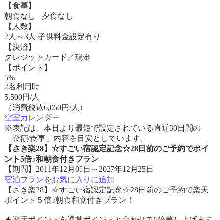
【食事】
朝食なし 夕食なし
【人数】
2人～3人 子供料金設定有り
【決済】
クレジットカード／現金
【ポイント】
5%
2名利用時
5,500
円/人
（消費税込6,050円/人）
空室カレンダー
※表記は、本日より最短で設定されている直近30日間の
「金額/食事」内容を目安としています。
【さき楽28】☆すごい宿認定記念☆28日前のご予約でポイ
ント5倍♪和朝食付きプラン
【期間】2011年12月03日～2027年12月25日
宿泊プランをお気に入りに追加
【さき楽28】☆すごい宿認定記念☆28日前のご予約で楽天
ポイント５倍♪朝食和食付きプラン！
★楽天ポイントを通常ポイントと合わせて5倍差し上げます