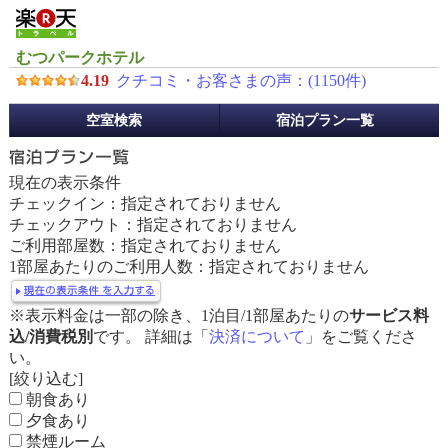
むつパークホテル
4.19
クチコミ・お客さまの声：(
1150
件)
予
空室検索
宿泊プラン一覧
約
メ
ニ
現在の表示条件
ュ
チェックイン：指定されておりません
ー
チェックアウト：指定されておりません
ご利用部屋数：指定されておりません
1部屋あたりのご利用人数：指定されておりません
※表示料金は一部の除き、1泊目/1部屋あたりの
サービス料
込/消費税別
です。 詳細は「
決済について
」をご覧くださ
い。
[絞り込む]
朝食あり
夕食あり
禁煙ルーム