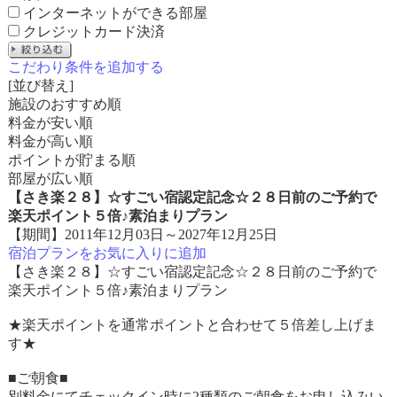
インターネットができる部屋
クレジットカード決済
こだわり条件を追加する
[並び替え]
施設のおすすめ順
料金が安い順
料金が高い順
ポイントが貯まる順
部屋が広い順
【さき楽２８】☆すごい宿認定記念☆２８日前のご予約で
楽天ポイント５倍♪素泊まりプラン
【期間】2011年12月03日～2027年12月25日
宿泊プランをお気に入りに追加
【さき楽２８】☆すごい宿認定記念☆２８日前のご予約で
楽天ポイント５倍♪素泊まりプラン
★楽天ポイントを通常ポイントと合わせて５倍差し上げま
す★
■ご朝食■
別料金にてチェックイン時に2種類のご朝食をお申し込みい