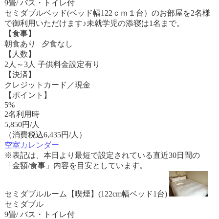
9畳/ バス・トイレ付
セミダブルベッド(ベッド幅122ｃｍ１台）のお部屋を2名様
で御利用いただけます♪未就学児の添寝は1名まで。
【食事】
朝食あり 夕食なし
【人数】
2人～3人 子供料金設定有り
【決済】
クレジットカード／現金
【ポイント】
5%
2名利用時
5,850
円/人
（消費税込6,435円/人）
空室カレンダー
※表記は、本日より最短で設定されている直近30日間の
「金額/食事」内容を目安としています。
セミダブルルーム【喫煙】(122cm幅ベッド1台)
セミダブル
9畳/ バス・トイレ付