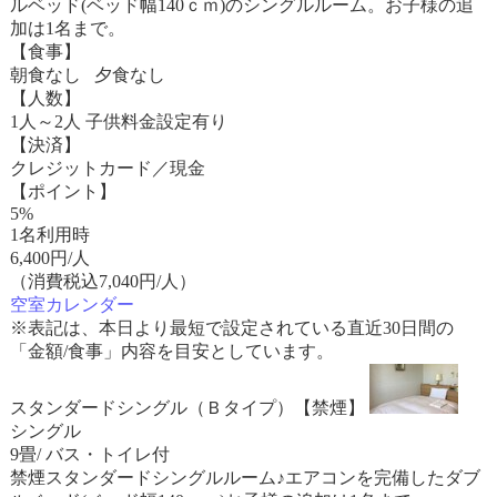
ルベッド(ベッド幅140ｃｍ)のシングルルーム。お子様の追
加は1名まで。
【食事】
朝食なし 夕食なし
【人数】
1人～2人 子供料金設定有り
【決済】
クレジットカード／現金
【ポイント】
5%
1名利用時
6,400
円/人
（消費税込7,040円/人）
空室カレンダー
※表記は、本日より最短で設定されている直近30日間の
「金額/食事」内容を目安としています。
スタンダードシングル（Ｂタイプ）【禁煙】
シングル
9畳/ バス・トイレ付
禁煙スタンダードシングルルーム♪エアコンを完備したダブ