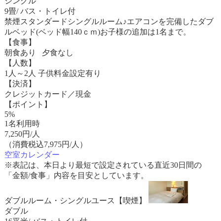
シングル
9畳/ バス・トイレ付
禁煙スタンダードシングルルーム♪エアコンを完備したダブ
ルベッド(ベッド幅140ｃｍ)お子様の追加は1名まで。
【食事】
朝食あり 夕食なし
【人数】
1人～2人 子供料金設定有り
【決済】
クレジットカード／現金
【ポイント】
5%
1名利用時
7,250
円/人
（消費税込7,975円/人）
空室カレンダー
※表記は、本日より最短で設定されている直近30日間の
「金額/食事」内容を目安としています。
ダブルルーム・シングルユース【喫煙】
ダブル