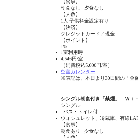
【食事】
朝食なし 夕食なし
【人数】
1人 子供料金設定有り
【決済】
クレジットカード／現金
【ポイント】
1%
1室利用時
4,546
円/室
（消費税込5,000円/室）
空室カレンダー
※表記は、本日より30日間の「金
シングル朝食付き「禁煙」 Ｗｉ
シングル
バス・トイレ付
ウォシュレット、冷蔵庫、有線LA
【食事】
朝食あり 夕食なし
【人数】