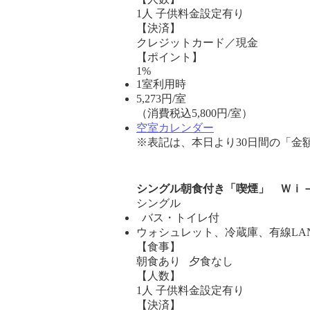
1人 子供料金設定有り
【決済】
クレジットカード／現金
【ポイント】
1%
1室利用時
5,273
円/室
（消費税込5,800円/室）
空室カレンダー
※表記は、本日より30日間の「金
シングル朝食付き「喫煙」 Ｗｉ
シングル
バス・トイレ付
ウォシュレット、冷蔵庫、有線LA
【食事】
朝食あり 夕食なし
【人数】
1人 子供料金設定有り
【決済】