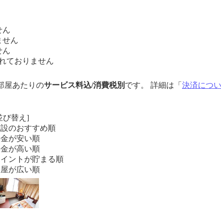
せん
ません
せん
れておりません
1部屋あたりの
サービス料込/消費税別
です。 詳細は「
決済につ
並び替え]
施設のおすすめ順
料金が安い順
料金が高い順
ポイントが貯まる順
部屋が広い順