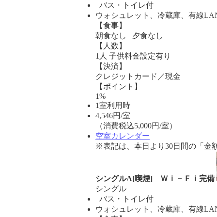
バス・トイレ付
ウォシュレット、冷蔵庫、有線LA
【食事】
朝食なし 夕食なし
【人数】
1人 子供料金設定有り
【決済】
クレジットカード／現金
【ポイント】
1%
1室利用時
4,546
円/室
（消費税込5,000円/室）
空室カレンダー
※表記は、本日より30日間の「金
シングルA[喫煙] Ｗｉ－Ｆｉ完備
シングル
バス・トイレ付
ウォシュレット、冷蔵庫、有線LA