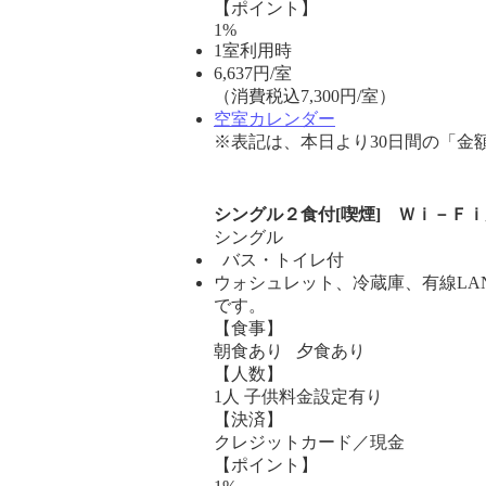
【ポイント】
1%
1室利用時
6,637
円/室
（消費税込7,300円/室）
空室カレンダー
※表記は、本日より30日間の「金
シングル２食付[喫煙] Ｗｉ－Ｆ
シングル
バス・トイレ付
ウォシュレット、冷蔵庫、有線LA
です。
【食事】
朝食あり 夕食あり
【人数】
1人 子供料金設定有り
【決済】
クレジットカード／現金
【ポイント】