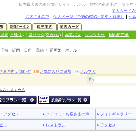
日本最大級の総合旅行サイト！ホテル・旅館の宿泊予約、航空券
楽天カード入
お客さまの声
個人ページ（予約の確認・変更・取消）
ヘ
温泉
日帰り
楽パック(交通+宿)
高速バス
レンタカー
国内航空券
高千穂・延岡・日向・高鍋
> 延岡第一ホテル
さまの声：(
661
件)
お気に入りに追加
メルマガ
んなにすすめる
・アクセス
クチコミ・お客さまの声
フォトギャラリー
ビス
レストラン
アクセス