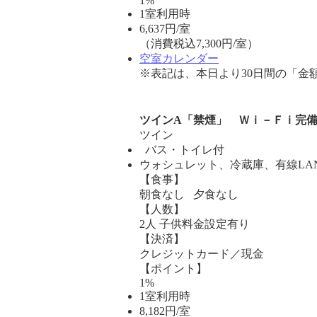
1%
1室利用時
6,637
円/室
（消費税込7,300円/室）
空室カレンダー
※表記は、本日より30日間の「金
ツインA「禁煙」 Ｗｉ－Ｆｉ完
ツイン
バス・トイレ付
ウォシュレット、冷蔵庫、有線LA
【食事】
朝食なし 夕食なし
【人数】
2人 子供料金設定有り
【決済】
クレジットカード／現金
【ポイント】
1%
1室利用時
8,182
円/室