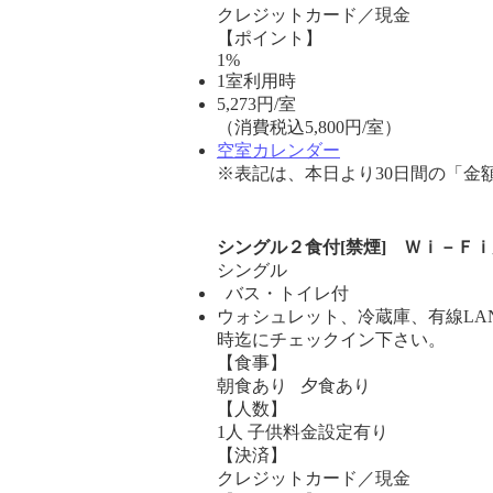
クレジットカード／現金
【ポイント】
1%
1室利用時
5,273
円/室
（消費税込5,800円/室）
空室カレンダー
※表記は、本日より30日間の「金
シングル２食付[禁煙] Ｗｉ－Ｆ
シングル
バス・トイレ付
ウォシュレット、冷蔵庫、有線LAN
時迄にチェックイン下さい。
【食事】
朝食あり 夕食あり
【人数】
1人 子供料金設定有り
【決済】
クレジットカード／現金