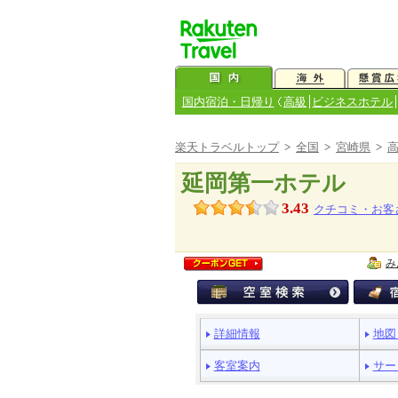
国内宿泊・日帰り
高級
ビジネスホテル
楽天トラベルトップ
>
全国
>
宮崎県
>
延岡第一ホテル
3.43
クチコミ・お客
み
ペ
詳細情報
地図
ー
ジ
客室案内
サー
メ
ニ