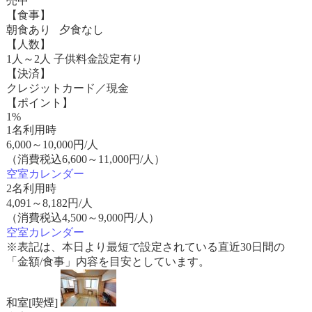
売中
【食事】
朝食あり 夕食なし
【人数】
1人～2人 子供料金設定有り
【決済】
クレジットカード／現金
【ポイント】
1%
1名利用時
6,000
～
10,000
円/人
（消費税込6,600～11,000円/人）
空室カレンダー
2名利用時
4,091
～
8,182
円/人
（消費税込4,500～9,000円/人）
空室カレンダー
※表記は、本日より最短で設定されている直近30日間の
「金額/食事」内容を目安としています。
和室[喫煙]