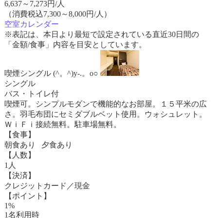
6,637
～
7,273
円/人
（消費税込7,300～8,000円/人）
空室カレンダー
※表記は、本日より最短で設定されている直近30日間の
「金額/食事」内容を目安としています。
喫煙シングル (^。^)y-.。o○
シングル
バス・トイレ付
喫煙可。シンプルモダンで機能的なお部屋。１５平米の広
さ。羽毛布団にセミダブルベット使用。ウォシュレット。
ＷｉＦｉ接続無料。駐車場無料。
【食事】
朝食あり 夕食あり
【人数】
1人
【決済】
クレジットカード／現金
【ポイント】
1%
1名利用時