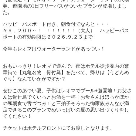
券、遊園地の1日フリーパスがついたプランが登場しまし
た。
ハッピーパスポート付き、朝食付でなんと・・・
￥９，２００～！！！！！！！！（大人） ハッピーパス
ポートの有効期限は２０２６.９.２３まで
今年もレオマはウォーターランドがあっつい！
おもいっきり！レオマで遊んで、夜はホテル徒歩圏内の繁
華街で【丸亀名物！骨付鳥】をたべて、帰りは【うどんめ
ぐり】なんていかがですか？
ぜひこのあつい夏、子供はレオマでプール+遊園地！お父さ
んは骨付鳥でくいっとお酒を一杯！お母さんはほっかほか
の和朝食で舌づつみ！と三拍子そろった御家族みんなが満
足できるこのプランでめいっぱいの夏の思い出づくりをし
てください！
チケットはホテルフロントにてお渡しとなります。