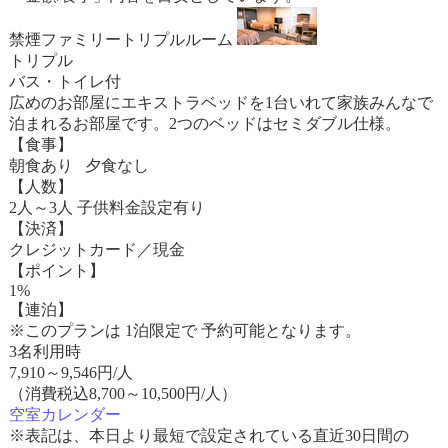
禁煙ファミリートリプルルーム
トリプル
バス・トイレ付
広めのお部屋にエキストラベッドを1台いれて家族みんなで
泊まれるお部屋です。2つのベッドはセミダブル仕様。
【食事】
朝食あり 夕食なし
【人数】
2人～3人 子供料金設定有り
【決済】
クレジットカード／現金
【ポイント】
1%
【連泊】
※このプランは 1泊限定で 予約可能となります。
3名利用時
7,910
～
9,546
円/人
（消費税込8,700～10,500円/人）
空室カレンダー
※表記は、本日より最短で設定されている直近30日間の