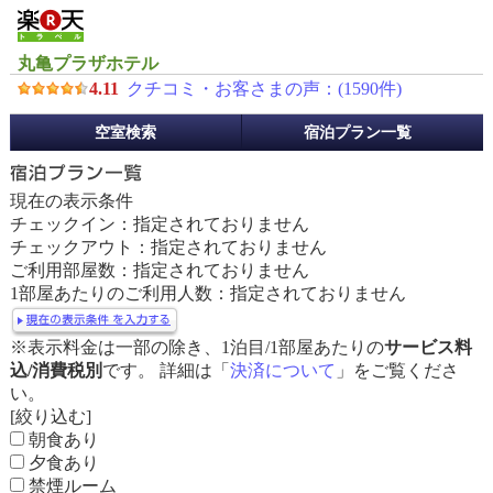
丸亀プラザホテル
4.11
クチコミ・お客さまの声：(
1590
件)
予
空室検索
宿泊プラン一覧
約
メ
ニ
現在の表示条件
ュ
チェックイン：指定されておりません
ー
チェックアウト：指定されておりません
ご利用部屋数：指定されておりません
1部屋あたりのご利用人数：指定されておりません
※表示料金は一部の除き、1泊目/1部屋あたりの
サービス料
込/消費税別
です。 詳細は「
決済について
」をご覧くださ
い。
[絞り込む]
朝食あり
夕食あり
禁煙ルーム