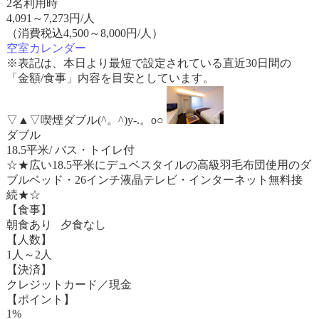
2名利用時
4,091
～
7,273
円/人
（消費税込4,500～8,000円/人）
空室カレンダー
※表記は、本日より最短で設定されている直近30日間の
「金額/食事」内容を目安としています。
▽▲▽喫煙ダブル(^。^)y-.。o○
ダブル
18.5平米/ バス・トイレ付
☆★広い18.5平米にデュベスタイルの高級羽毛布団使用のダ
ブルベッド・26インチ液晶テレビ・インターネット無料接
続★☆
【食事】
朝食あり 夕食なし
【人数】
1人～2人
【決済】
クレジットカード／現金
【ポイント】
1%