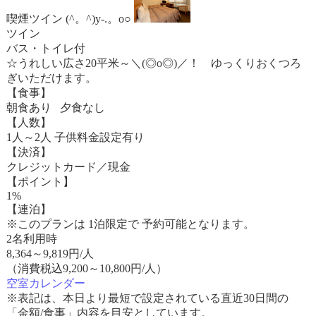
喫煙ツイン (^。^)y-.。o○
ツイン
バス・トイレ付
☆うれしい広さ20平米～＼(◎o◎)／！ ゆっくりおくつろ
ぎいただけます。
【食事】
朝食あり 夕食なし
【人数】
1人～2人 子供料金設定有り
【決済】
クレジットカード／現金
【ポイント】
1%
【連泊】
※このプランは 1泊限定で 予約可能となります。
2名利用時
8,364
～
9,819
円/人
（消費税込9,200～10,800円/人）
空室カレンダー
※表記は、本日より最短で設定されている直近30日間の
「金額/食事」内容を目安としています。