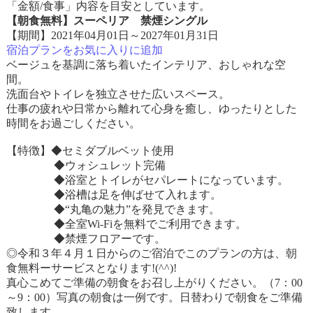
「金額/食事」内容を目安としています。
【朝食無料】スーペリア 禁煙シングル
【期間】2021年04月01日～2027年01月31日
宿泊プランをお気に入りに追加
ベージュを基調に落ち着いたインテリア、おしゃれな空
間。
洗面台やトイレを独立させた広いスペース。
仕事の疲れや日常から離れて心身を癒し、ゆったりとした
時間をお過ごしください。
【特徴】◆セミダブルベット使用
◆ウォシュレット完備
◆浴室とトイレがセパレートになっています。
◆浴槽は足を伸ばせて入れます。
◆“丸亀の魅力”を発見できます。
◆全室Wi-Fiを無料でご利用できます。
◆禁煙フロアーです。
◎令和３年４月１日からのご宿泊でこのプランの方は、朝
食無料ーサービスとなります!(^^)!
真心こめてご準備の朝食をお召し上がりください。（7：00
～9：00）写真の朝食は一例です。日替わりで朝食をご準備
致します。