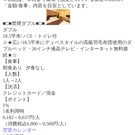
「金額/食事」内容を目安としています。
■□■禁煙ダブル■□■
ダブル
18.5平米/ バス・トイレ付
☆★広い18.5平米にデュベスタイルの高級羽毛布団使用のダ
ブルベッド・26インチ液晶テレビ・インターネット無料接
続★☆
【食事】
朝食あり 夕食なし
【人数】
1人～2人
【決済】
クレジットカード／現金
【ポイント】
1%
1名利用時
6,182
～
8,637
円/人
（消費税込6,800～9,500円/人）
空室カレンダー