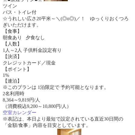
ツイン
バス・トイレ付
☆うれしい広さ20平米～＼(◎o◎)／！ ゆっくりおくつろ
ぎいただけます。
【食事】
朝食あり 夕食なし
【人数】
1人～2人 子供料金設定有り
【決済】
クレジットカード／現金
【ポイント】
1%
【連泊】
※このプランは 1泊限定で 予約可能となります。
2名利用時
8,364
～
9,819
円/人
（消費税込9,200～10,800円/人）
空室カレンダー
※表記は、本日より最短で設定されている直近30日間の
「金額/食事」内容を目安としています。