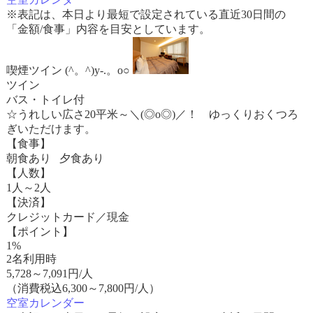
※表記は、本日より最短で設定されている直近30日間の
「金額/食事」内容を目安としています。
喫煙ツイン (^。^)y-.。o○
ツイン
バス・トイレ付
☆うれしい広さ20平米～＼(◎o◎)／！ ゆっくりおくつろ
ぎいただけます。
【食事】
朝食あり 夕食あり
【人数】
1人～2人
【決済】
クレジットカード／現金
【ポイント】
1%
2名利用時
5,728
～
7,091
円/人
（消費税込6,300～7,800円/人）
空室カレンダー