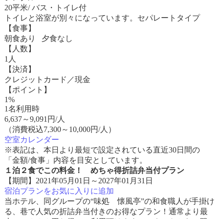
20平米/ バス・トイレ付
トイレと浴室が別々になっています。セパレートタイプ
【食事】
朝食あり 夕食なし
【人数】
1人
【決済】
クレジットカード／現金
【ポイント】
1%
1名利用時
6,637
～
9,091
円/人
（消費税込7,300～10,000円/人）
空室カレンダー
※表記は、本日より最短で設定されている直近30日間の
「金額/食事」内容を目安としています。
１泊２食でこの料金！ めちゃ得折詰弁当付プラン
【期間】2021年05月01日～2027年01月31日
宿泊プランをお気に入りに追加
当ホテル、同グループの“味処 懐風亭”の和食職人が手掛け
る、巷で人気の折詰弁当付きのお得なプラン！通常より最