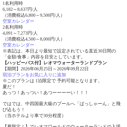
1名利用時
6,182
～
8,637
円/人
（消費税込6,800～9,500円/人）
空室カレンダー
2名利用時
4,091
～
7,273
円/人
（消費税込4,500～8,000円/人）
空室カレンダー
※表記は、本日より最短で設定されている直近30日間の
「金額/食事」内容を目安としています。
【ハッピーパス付】レオマウォーターランドプラン
【期間】2026年06月25日～2026年09月22日
宿泊プランをお気に入りに追加
※このプランは 1泊限定で 予約可能となります。
夏だ！
あっつ！あっつい！あつーーーーい！！！
ではでは、中四国最大級のプールへ「ばっしゃーん」と飛
び込もう！
（当ホテルより車で30分程度）
【夏限定！】でレオマワールドのウォーターランドの入場