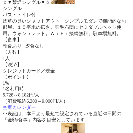
☆▼禁煙シングル▼☆
シングル
バス・トイレ付
煙草の臭いシャットアウト！シンプルモダンで機能的なお
部屋。１５平米の広さ。羽毛布団にセミダブルベット使
用。ウォシュレット。ＷｉＦｉ接続無料。駐車場無料。
【食事】
朝食あり 夕食なし
【人数】
1人
【決済】
クレジットカード／現金
【ポイント】
1%
1名利用時
5,728
～
8,182
円/人
（消費税込6,300～9,000円/人）
空室カレンダー
※表記は、本日より最短で設定されている直近30日間の
「金額/食事」内容を目安としています。