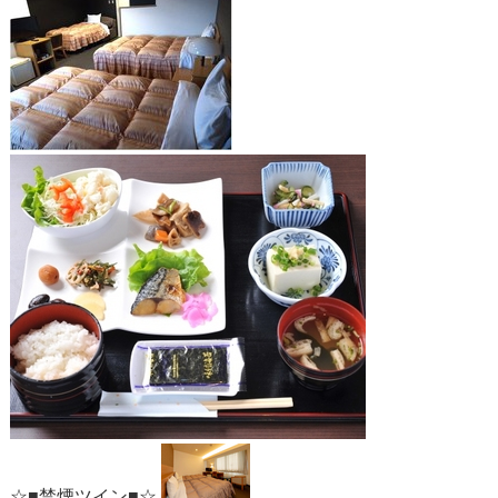
☆■禁煙ツイン■☆