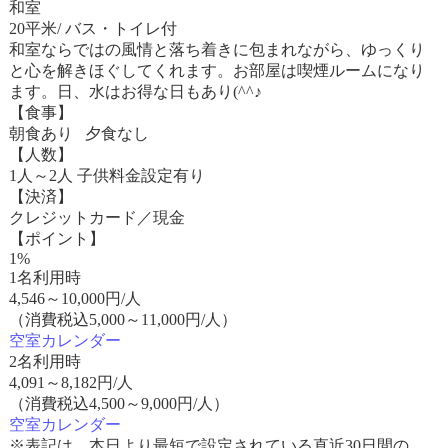
和室
20平米/ バス・トイレ付
和室ならではの風情と落ち着きに包まれながら、ゆっくり
と心を解きほぐしてくれます。お部屋は喫煙ルームになり
ます。日、水はお得な日もあり(^^♪
【食事】
朝食あり 夕食なし
【人数】
1人～2人 子供料金設定有り
【決済】
クレジットカード／現金
【ポイント】
1%
1名利用時
4,546
～
10,000
円/人
（消費税込5,000～11,000円/人）
空室カレンダー
2名利用時
4,091
～
8,182
円/人
（消費税込4,500～9,000円/人）
空室カレンダー
※表記は、本日より最短で設定されている直近30日間の