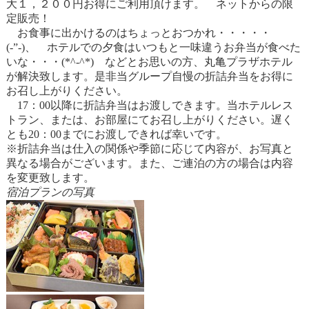
大１，２００円お得にご利用頂けます。 ネットからの限
定販売！
お食事に出かけるのはちょっとおつかれ・・・・・
(-”-)、 ホテルでの夕食はいつもと一味違うお弁当が食べた
いな・・・(*^-^*) などとお思いの方、丸亀プラザホテル
が解決致します。是非当グループ自慢の折詰弁当をお得に
お召し上がりください。
17：00以降に折詰弁当はお渡しできます。当ホテルレス
トラン、または、お部屋にてお召し上がりください。遅く
とも20：00までにお渡しできれば幸いです。
※折詰弁当は仕入の関係や季節に応じて内容が、お写真と
異なる場合がございます。また、ご連泊の方の場合は内容
を変更致します。
宿泊プランの写真