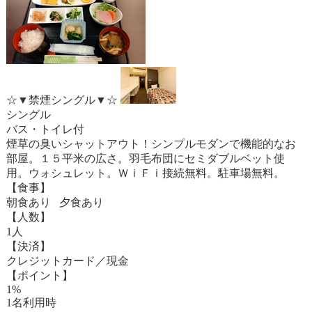
☆▼禁煙シングル▼☆
シングル
バス・トイレ付
煙草の臭いシャットアウト！シンプルモダンで機能的なお
部屋。１５平米の広さ。羽毛布団にセミダブルベット使
用。ウォシュレット。ＷｉＦｉ接続無料。駐車場無料。
【食事】
朝食あり 夕食あり
【人数】
1人
【決済】
クレジットカード／現金
【ポイント】
1%
1名利用時