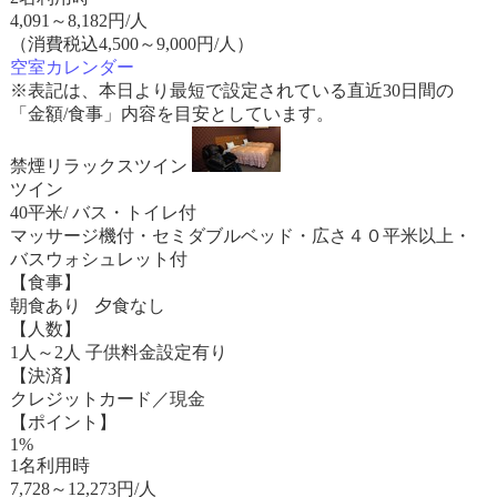
4,091
～
8,182
円/人
（消費税込4,500～9,000円/人）
空室カレンダー
※表記は、本日より最短で設定されている直近30日間の
「金額/食事」内容を目安としています。
禁煙リラックスツイン
ツイン
40平米/ バス・トイレ付
マッサージ機付・セミダブルベッド・広さ４０平米以上・
バスウォシュレット付
【食事】
朝食あり 夕食なし
【人数】
1人～2人 子供料金設定有り
【決済】
クレジットカード／現金
【ポイント】
1%
1名利用時
7,728
～
12,273
円/人