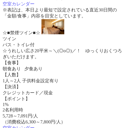
空室カレンダー
※表記は、本日より最短で設定されている直近30日間の
「金額/食事」内容を目安としています。
☆■禁煙ツイン■☆
ツイン
バス・トイレ付
☆うれしい広さ20平米～＼(◎o◎)／！ ゆっくりおくつろ
ぎいただけます。
【食事】
朝食あり 夕食あり
【人数】
1人～2人 子供料金設定有り
【決済】
クレジットカード／現金
【ポイント】
1%
2名利用時
5,728
～
7,091
円/人
（消費税込6,300～7,800円/人）
空室カレンダー