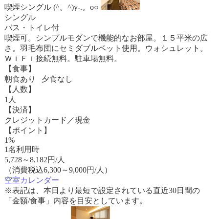
喫煙シングル (^。^)y-.。o○
シングル
バス・トイレ付
喫煙可。シンプルモダンで機能的なお部屋。１５平米の広
さ。羽毛布団にセミダブルベット使用。ウォシュレット。
ＷｉＦｉ接続無料。駐車場無料。
【食事】
朝食あり 夕食なし
【人数】
1人
【決済】
クレジットカード／現金
【ポイント】
1%
1名利用時
5,728
～
8,182
円/人
（消費税込6,300～9,000円/人）
空室カレンダー
※表記は、本日より最短で設定されている直近30日間の
「金額/食事」内容を目安としています。