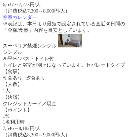
6,637
～
7,273
円/人
（消費税込7,300～8,000円/人）
空室カレンダー
※表記は、本日より最短で設定されている直近30日間の
「金額/食事」内容を目安としています。
スーペリア禁煙シングル
シングル
20平米/ バス・トイレ付
トイレと浴室が別々になっています。セパレートタイプ
【食事】
朝食あり 夕食あり
【人数】
1人
【決済】
クレジットカード／現金
【ポイント】
1%
1名利用時
7,546
～
8,182
円/人
（消費税込8,300～9,000円/人）