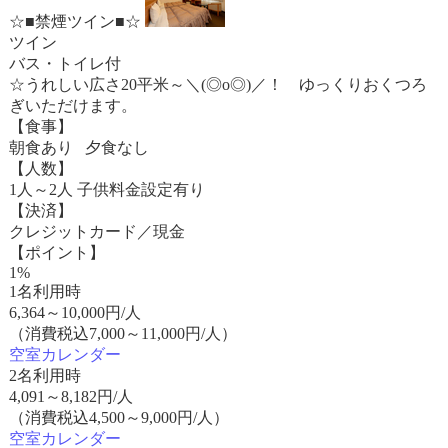
☆■禁煙ツイン■☆
ツイン
バス・トイレ付
☆うれしい広さ20平米～＼(◎o◎)／！ ゆっくりおくつろ
ぎいただけます。
【食事】
朝食あり 夕食なし
【人数】
1人～2人 子供料金設定有り
【決済】
クレジットカード／現金
【ポイント】
1%
1名利用時
6,364
～
10,000
円/人
（消費税込7,000～11,000円/人）
空室カレンダー
2名利用時
4,091
～
8,182
円/人
（消費税込4,500～9,000円/人）
空室カレンダー