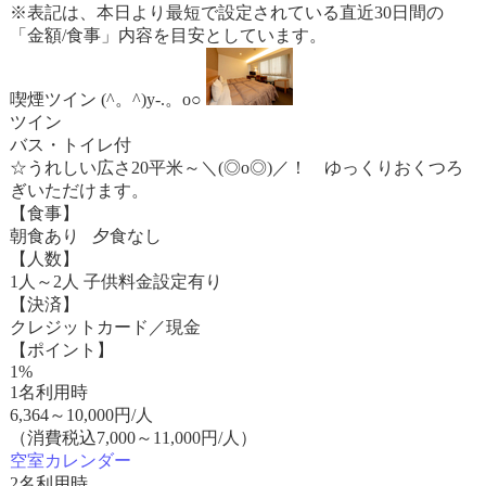
※表記は、本日より最短で設定されている直近30日間の
「金額/食事」内容を目安としています。
喫煙ツイン (^。^)y-.。o○
ツイン
バス・トイレ付
☆うれしい広さ20平米～＼(◎o◎)／！ ゆっくりおくつろ
ぎいただけます。
【食事】
朝食あり 夕食なし
【人数】
1人～2人 子供料金設定有り
【決済】
クレジットカード／現金
【ポイント】
1%
1名利用時
6,364
～
10,000
円/人
（消費税込7,000～11,000円/人）
空室カレンダー
2名利用時