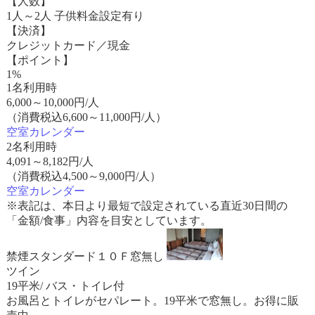
【人数】
1人～2人 子供料金設定有り
【決済】
クレジットカード／現金
【ポイント】
1%
1名利用時
6,000
～
10,000
円/人
（消費税込6,600～11,000円/人）
空室カレンダー
2名利用時
4,091
～
8,182
円/人
（消費税込4,500～9,000円/人）
空室カレンダー
※表記は、本日より最短で設定されている直近30日間の
「金額/食事」内容を目安としています。
禁煙スタンダード１０Ｆ窓無し
ツイン
19平米/ バス・トイレ付
お風呂とトイレがセパレート。19平米で窓無し。お得に販