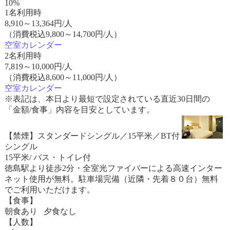
10%
1名利用時
8,910
～
13,364
円/人
（消費税込9,800～14,700円/人）
空室カレンダー
2名利用時
7,819
～
10,000
円/人
（消費税込8,600～11,000円/人）
空室カレンダー
※表記は、本日より最短で設定されている直近30日間の
「金額/食事」内容を目安としています。
【禁煙】スタンダードシングル／15平米／BT付
シングル
15平米/ バス・トイレ付
徳島駅より徒歩2分・全室光ファイバーによる高速インター
ネット使用が無料。駐車場完備（近隣・先着８０台）無料
でご利用いただけます。
【食事】
朝食あり 夕食なし
【人数】