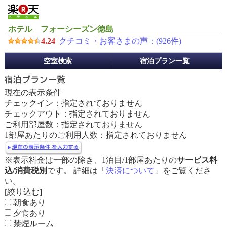
ホテル フォーシーズン徳島
4.24
クチコミ・お客さまの声：(
926
件)
予
空室検索
宿泊プラン一覧
約
メ
ニ
現在の表示条件
ュ
チェックイン：指定されておりません
ー
チェックアウト：指定されておりません
ご利用部屋数：指定されておりません
1部屋あたりのご利用人数：指定されておりません
※表示料金は一部の除き、1泊目/1部屋あたりの
サービス料
込/消費税別
です。 詳細は「
決済について
」をご覧くださ
い。
[絞り込む]
朝食あり
夕食あり
禁煙ルーム