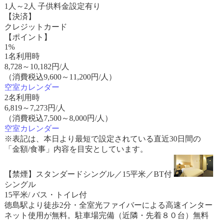
1人～2人 子供料金設定有り
【決済】
クレジットカード
【ポイント】
1%
1名利用時
8,728
～
10,182
円/人
（消費税込9,600～11,200円/人）
空室カレンダー
2名利用時
6,819
～
7,273
円/人
（消費税込7,500～8,000円/人）
空室カレンダー
※表記は、本日より最短で設定されている直近30日間の
「金額/食事」内容を目安としています。
【禁煙】スタンダードシングル／15平米／BT付
シングル
15平米/ バス・トイレ付
徳島駅より徒歩2分・全室光ファイバーによる高速インター
ネット使用が無料。駐車場完備（近隣・先着８０台）無料