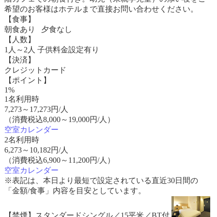
希望のお客様はホテルまで直接お問い合わせください。
【食事】
朝食あり 夕食なし
【人数】
1人～2人 子供料金設定有り
【決済】
クレジットカード
【ポイント】
1%
1名利用時
7,273
～
17,273
円/人
（消費税込8,000～19,000円/人）
空室カレンダー
2名利用時
6,273
～
10,182
円/人
（消費税込6,900～11,200円/人）
空室カレンダー
※表記は、本日より最短で設定されている直近30日間の
「金額/食事」内容を目安としています。
【禁煙】スタンダードシングル／15平米／BT付