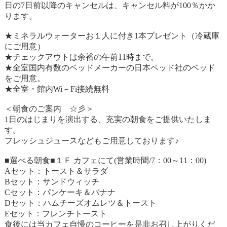
日の7日前以降のキャンセルは、キャンセル料が100％かか
ります。
★ミネラルウォーターお１人に付き1本プレゼント（冷蔵庫
にご用意）
★チェックアウトは余裕の午前11時まで。
★全室国内有数のベッドメーカーの日本ベッド社のベッド
をご用意。
★全室・館内Wi－Fi接続無料
＜朝食のご案内 ☆彡＞
1日のはじまりを演出する、充実の朝食をご提供いたしま
す。
フレッシュジュースなどもご用意しております♪
■選べる朝食■１Ｆ カフェにて(営業時間/7：00～11：00)
Aセット：トースト＆サラダ
Bセット：サンドウィッチ
Cセット：パンケーキ＆バナナ
Dセット：ハムチーズオムレツ＆トースト
Eセット：フレンチトースト
食後には当カフェ自慢のコーヒーを是非お召し上がりくだ