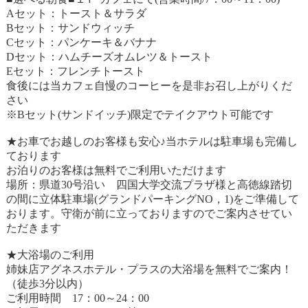
Aセット：トースト＆サラダ
Bセット：サンドウィッチ
Cセット：パンケーキ＆バナナ
Dセット：ハムチーズオムレツ＆トースト
Eセット：フレンチトースト
食後には当カフェ自慢のコーヒーを是非お召し上がりくだ
さい
※Bセット(サンドイッチ)限定でテイクアウト可能です
★お車でお越しのお客様も安心♪当ホテルは駐車場も完備し
ております
お泊りのお客様は無料でご利用いただけます
場所：県道30号沿い 四国大学交流プラザ様と高徳線踏切
の間に立体駐車場(グランドパーキングNO，1)をご準備して
おります。守衛が前に立っておりますのでご案内させてい
ただきます
★大浴場のご利用
姉妹店アグネスホテル・プラスの大浴場を無料でご案内！
（徒歩3分以内）
ご利用時間 17：00～24：00