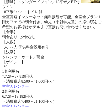
【禁煙】スタンダードツイン／18平米／BT付
ツイン
18平米/ バス・トイレ付
全室高速インターネット無料接続が可能。全室全プラン１
階カフェでの朝食付き。幼児（未就学児童）の添い寝をご
希望のお客様はホテルまで直接お問い合わせください。
【食事】
朝食あり 夕食なし
【人数】
1人～2人 子供料金設定有り
【決済】
クレジットカード／現金
【ポイント】
1%
1名利用時
7,728
～
37,819
円/人
（消費税込8,500～41,600円/人）
空室カレンダー
2名利用時
6,728
～
19,182
円/人
（消費税込7,400～21,100円/人）
空室カレンダー