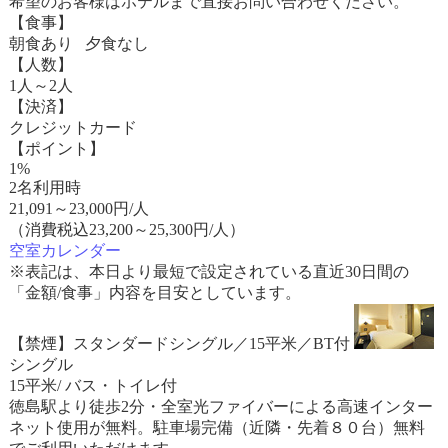
希望のお客様はホテルまで直接お問い合わせください。
【食事】
朝食あり 夕食なし
【人数】
1人～2人
【決済】
クレジットカード
【ポイント】
1%
2名利用時
21,091
～
23,000
円/人
（消費税込23,200～25,300円/人）
空室カレンダー
※表記は、本日より最短で設定されている直近30日間の
「金額/食事」内容を目安としています。
【禁煙】スタンダードシングル／15平米／BT付
シングル
15平米/ バス・トイレ付
徳島駅より徒歩2分・全室光ファイバーによる高速インター
ネット使用が無料。駐車場完備（近隣・先着８０台）無料