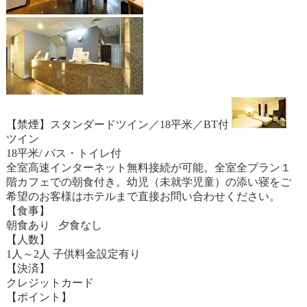
【禁煙】スタンダードツイン／18平米／BT付
ツイン
18平米/ バス・トイレ付
全室高速インターネット無料接続が可能。全室全プラン１
階カフェでの朝食付き。幼児（未就学児童）の添い寝をご
希望のお客様はホテルまで直接お問い合わせください。
【食事】
朝食あり 夕食なし
【人数】
1人～2人 子供料金設定有り
【決済】
クレジットカード
【ポイント】