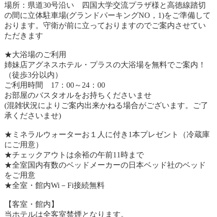
場所：県道30号沿い 四国大学交流プラザ様と高徳線踏切
の間に立体駐車場(グランドパーキングNO，1)をご準備して
おります。守衛が前に立っておりますのでご案内させてい
ただきます
★大浴場のご利用
姉妹店アグネスホテル・プラスの大浴場を無料でご案内！
（徒歩3分以内）
ご利用時間 17：00～24：00
お部屋のバスタオルをお持ちくださいませ
(混雑状況によりご案内出来かねる場合がございます。ご了
承くださいませ)
★ミネラルウォーターお１人に付き1本プレゼント（冷蔵庫
にご用意）
★チェックアウトは余裕の午前11時まで
★全室国内有数のベッドメーカーの日本ベッド社のベッド
をご用意
★全室・館内Wi－Fi接続無料
【客室・館内】
当ホテルは全客室禁煙となります。