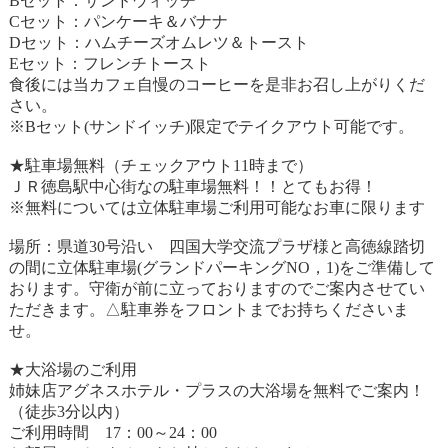
Bセット：サンドウィッチ
Cセット：パンケーキ＆バナナ
Dセット：ハムチーズオムレツ＆トースト
Eセット：フレンチトースト
食後には当カフェ自慢のコーヒーを是非お召し上がりくだ
さい。
※Bセット(サンドイッチ)限定でテイクアウト可能です。
★駐車場無料（チェックアウト11時まで）
ＪＲ徳島駅中心街なの駐車場無料！！とてもお得！
※無料については立体駐車場ご利用可能なお車に限ります
場所：県道30号沿い 四国大学交流プラザ様と高徳線踏切
の間に立体駐車場(グランドパーキングNO，1)をご準備して
おります。守衛が前に立っておりますのでご案内させてい
ただきます。△駐車券をフロントまでお持ちくださいま
せ。
★大浴場のご利用
姉妹店アグネスホテル・プラスの大浴場を無料でご案内！
（徒歩3分以内）
ご利用時間 17：00～24：00