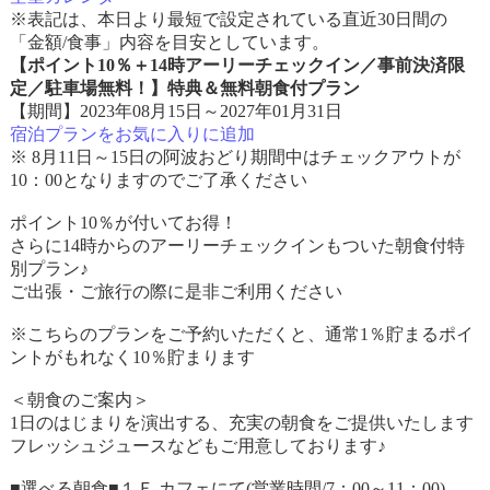
※表記は、本日より最短で設定されている直近30日間の
「金額/食事」内容を目安としています。
【ポイント10％＋14時アーリーチェックイン／事前決済限
定／駐車場無料！】特典＆無料朝食付プラン
【期間】2023年08月15日～2027年01月31日
宿泊プランをお気に入りに追加
※ 8月11日～15日の阿波おどり期間中はチェックアウトが
10：00となりますのでご了承ください
ポイント10％が付いてお得！
さらに14時からのアーリーチェックインもついた朝食付特
別プラン♪
ご出張・ご旅行の際に是非ご利用ください
※こちらのプランをご予約いただくと、通常1％貯まるポイ
ントがもれなく10％貯まります
＜朝食のご案内＞
1日のはじまりを演出する、充実の朝食をご提供いたします
フレッシュジュースなどもご用意しております♪
■選べる朝食■１Ｆ カフェにて(営業時間/7：00～11：00)