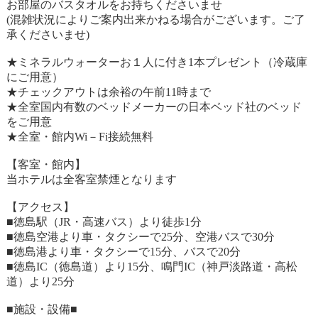
お部屋のバスタオルをお持ちくださいませ
(混雑状況によりご案内出来かねる場合がございます。ご了
承くださいませ)
★ミネラルウォーターお１人に付き1本プレゼント（冷蔵庫
にご用意）
★チェックアウトは余裕の午前11時まで
★全室国内有数のベッドメーカーの日本ベッド社のベッド
をご用意
★全室・館内Wi－Fi接続無料
【客室・館内】
当ホテルは全客室禁煙となります
【アクセス】
■徳島駅（JR・高速バス）より徒歩1分
■徳島空港より車・タクシーで25分、空港バスで30分
■徳島港より車・タクシーで15分、バスで20分
■徳島IC（徳島道）より15分、鳴門IC（神戸淡路道・高松
道）より25分
■施設・設備■