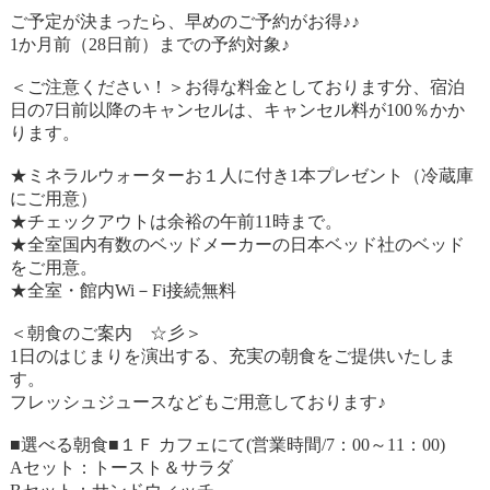
ご予定が決まったら、早めのご予約がお得♪♪
1か月前（28日前）までの予約対象♪
＜ご注意ください！＞お得な料金としております分、宿泊
日の7日前以降のキャンセルは、キャンセル料が100％かか
ります。
★ミネラルウォーターお１人に付き1本プレゼント（冷蔵庫
にご用意）
★チェックアウトは余裕の午前11時まで。
★全室国内有数のベッドメーカーの日本ベッド社のベッド
をご用意。
★全室・館内Wi－Fi接続無料
＜朝食のご案内 ☆彡＞
1日のはじまりを演出する、充実の朝食をご提供いたしま
す。
フレッシュジュースなどもご用意しております♪
■選べる朝食■１Ｆ カフェにて(営業時間/7：00～11：00)
Aセット：トースト＆サラダ