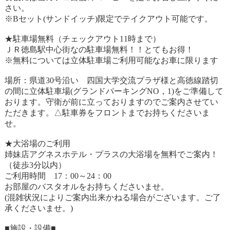
さい。
※Bセット(サンドイッチ)限定でテイクアウト可能です。
★駐車場無料（チェックアウト11時まで）
ＪＲ徳島駅中心街なの駐車場無料！！とてもお得！
※無料については立体駐車場ご利用可能なお車に限ります
場所：県道30号沿い 四国大学交流プラザ様と高徳線踏切
の間に立体駐車場(グランドパーキングNO，1)をご準備して
おります。守衛が前に立っておりますのでご案内させてい
ただきます。△駐車券をフロントまでお持ちくださいま
せ。
★大浴場のご利用
姉妹店アグネスホテル・プラスの大浴場を無料でご案内！
（徒歩3分以内）
ご利用時間 17：00～24：00
お部屋のバスタオルをお持ちくださいませ。
(混雑状況によりご案内出来かねる場合がございます。ご了
承くださいませ。)
■施設・設備■