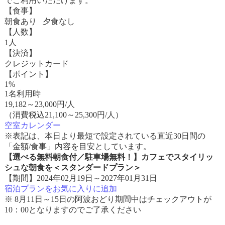
でご利用いただけます。
【食事】
朝食あり 夕食なし
【人数】
1人
【決済】
クレジットカード
【ポイント】
1%
1名利用時
19,182
～
23,000
円/人
（消費税込21,100～25,300円/人）
空室カレンダー
※表記は、本日より最短で設定されている直近30日間の
「金額/食事」内容を目安としています。
【選べる無料朝食付／駐車場無料！】カフェでスタイリッ
シュな朝食を＜スタンダードプラン＞
【期間】2024年02月19日～2027年01月31日
宿泊プランをお気に入りに追加
※ 8月11日～15日の阿波おどり期間中はチェックアウトが
10：00となりますのでご了承ください