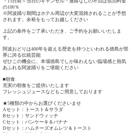
・15日前～当日のキャンセル・連絡なしの不泊は宿泊料金
の100％
※阿波踊り期間はホテル周辺が大変混雑されることが予想
されます。余裕をもってお越しください
上記の条件をご了承いただき、ご予約をお願いいたしま
す。
阿波おどりは400年を超える歴史を持つといわれる徳島が世
界に誇る伝統芸能
ぜひこの機会に、本場徳島でしか味わえない臨場感と熱気
あふれる阿波踊りをご堪能ください
■朝食
充実の朝食をご提供いたします
フレッシュジュースなどもご用意しております
★5種類の中からお選びくださいませ
Aセット：トースト＆サラダ
Bセット：サンドウィッチ
Cセット：パンケーキ＆バナナ
Dセット：ハムチーズオムレツ＆トースト