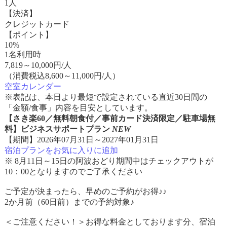
1人
【決済】
クレジットカード
【ポイント】
10%
1名利用時
7,819
～
10,000
円/人
（消費税込8,600～11,000円/人）
空室カレンダー
※表記は、本日より最短で設定されている直近30日間の
「金額/食事」内容を目安としています。
【さき楽60／無料朝食付／事前カード決済限定／駐車場無
料】ビジネスサポートプラン
NEW
【期間】2026年07月31日～2027年01月31日
宿泊プランをお気に入りに追加
※ 8月11日～15日の阿波おどり期間中はチェックアウトが
10：00となりますのでご了承ください
ご予定が決まったら、早めのご予約がお得♪♪
2か月前（60日前）までの予約対象♪
＜ご注意ください！＞お得な料金としております分、宿泊