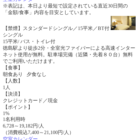
※表記は、本日より最短で設定されている直近30日間の
「金額/食事」内容を目安としています。
【禁煙】スタンダードシングル／15平米／BT付
シングル
15平米/ バス・トイレ付
徳島駅より徒歩2分・全室光ファイバーによる高速インター
ネット使用が無料。駐車場完備（近隣・先着８０台）無料
でご利用いただけます。
【食事】
朝食あり 夕食なし
【人数】
1人
【決済】
クレジットカード／現金
【ポイント】
1%
1名利用時
6,728
～
19,182
円/人
（消費税込7,400～21,100円/人）
空室カレンダー