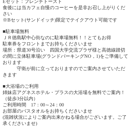
Eセット：フレンチトースト
食後には当カフェ自慢のコーヒーを是非お召し上がりくだ
さい
※Bセット(サンドイッチ)限定でテイクアウト可能です
■駐車場無料
ＪＲ徳島駅中心街なのに駐車場無料！！とてもお得
駐車券をフロントまでお持ちくださいませ
場所：県道30号沿い 四国大学交流プラザ様と高徳線踏切
の間に立体駐車場(グランドパーキングNO，1)をご準備して
おります
守衛が前に立っておりますのでご案内させていただ
きます
■大浴場のご利用
姉妹店アグネスホテル・プラスの大浴場を無料でご案内！
（徒歩3分以内）
ご利用時間 17：00～24：00
お部屋のバスタオルをお持ちくださいませ
(混雑状況によりご案内出来かねる場合がございます。ご了
承くださいませ)