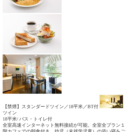
【禁煙】スタンダードツイン／18平米／BT付
ツイン
18平米/ バス・トイレ付
全室高速インターネット無料接続が可能。全室全プラン１
階カフェでの朝食付き。幼児（未就学児童）の添い寝をご