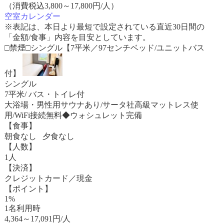
（消費税込3,800～17,800円/人）
空室カレンダー
※表記は、本日より最短で設定されている直近30日間の
「金額/食事」内容を目安としています。
□禁煙□シングル【7平米／97センチベッド/ユニットバス
付】
シングル
7平米/ バス・トイレ付
大浴場・男性用サウナあり/サータ社高級マットレス使
用/WiFi接続無料◆ウォシュレット完備
【食事】
朝食なし 夕食なし
【人数】
1人
【決済】
クレジットカード／現金
【ポイント】
1%
1名利用時
4,364
～
17,091
円/人