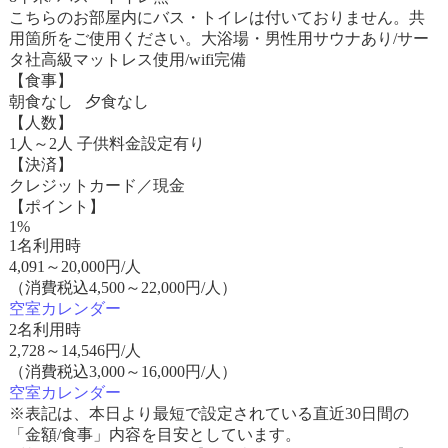
こちらのお部屋内にバス・トイレは付いておりません。共
用箇所をご使用ください。大浴場・男性用サウナあり/サー
タ社高級マットレス使用/wifi完備
【食事】
朝食なし 夕食なし
【人数】
1人～2人 子供料金設定有り
【決済】
クレジットカード／現金
【ポイント】
1%
1名利用時
4,091
～
20,000
円/人
（消費税込4,500～22,000円/人）
空室カレンダー
2名利用時
2,728
～
14,546
円/人
（消費税込3,000～16,000円/人）
空室カレンダー
※表記は、本日より最短で設定されている直近30日間の
「金額/食事」内容を目安としています。