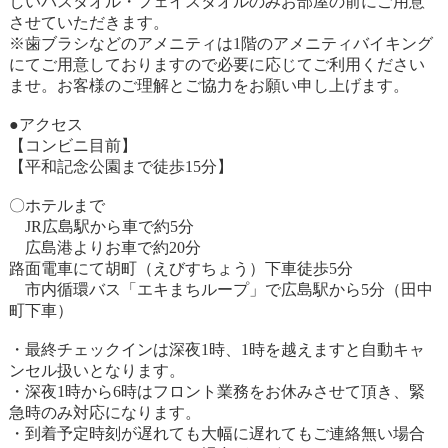
しいバスタオル・フェイスタオルのみお部屋の前にご用意
させていただきます。
※歯ブラシなどのアメニティは1階のアメニティバイキング
にてご用意しておりますので必要に応じてご利用ください
ませ。お客様のご理解とご協力をお願い申し上げます。
●アクセス
【コンビニ目前】
【平和記念公園まで徒歩15分】
〇ホテルまで
JR広島駅から車で約5分
広島港よりお車で約20分
路面電車にて胡町（えびすちょう）下車徒歩5分
市内循環バス「エキまちループ」で広島駅から5分（田中
町下車）
・最終チェックインは深夜1時、1時を越えますと自動キャ
ンセル扱いとなります。
・深夜1時から6時はフロント業務をお休みさせて頂き、緊
急時のみ対応になります。
・到着予定時刻が遅れても大幅に遅れてもご連絡無い場合