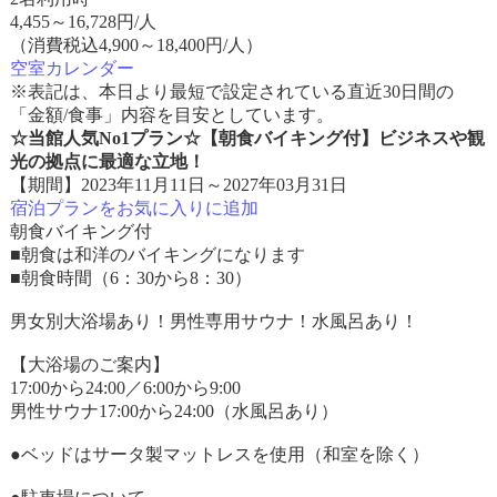
4,455
～
16,728
円/人
（消費税込4,900～18,400円/人）
空室カレンダー
※表記は、本日より最短で設定されている直近30日間の
「金額/食事」内容を目安としています。
☆当館人気No1プラン☆【朝食バイキング付】ビジネスや観
光の拠点に最適な立地！
【期間】2023年11月11日～2027年03月31日
宿泊プランをお気に入りに追加
朝食バイキング付
■朝食は和洋のバイキングになります
■朝食時間（6：30から8：30）
男女別大浴場あり！男性専用サウナ！水風呂あり！
【大浴場のご案内】
17:00から24:00／6:00から9:00
男性サウナ17:00から24:00（水風呂あり）
●ベッドはサータ製マットレスを使用（和室を除く）