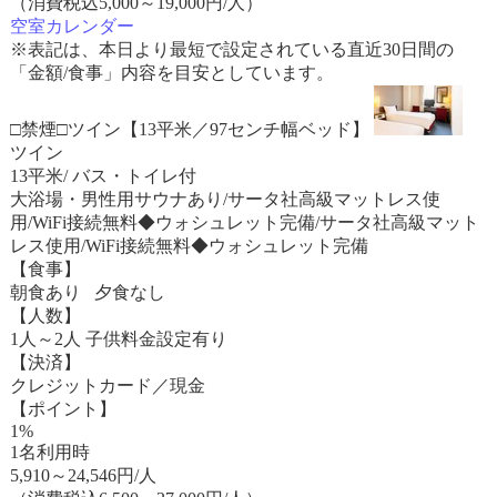
（消費税込5,000～19,000円/人）
空室カレンダー
※表記は、本日より最短で設定されている直近30日間の
「金額/食事」内容を目安としています。
□禁煙□ツイン【13平米／97センチ幅ベッド】
ツイン
13平米/ バス・トイレ付
大浴場・男性用サウナあり/サータ社高級マットレス使
用/WiFi接続無料◆ウォシュレット完備/サータ社高級マット
レス使用/WiFi接続無料◆ウォシュレット完備
【食事】
朝食あり 夕食なし
【人数】
1人～2人 子供料金設定有り
【決済】
クレジットカード／現金
【ポイント】
1%
1名利用時
5,910
～
24,546
円/人