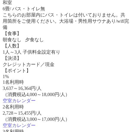
和室
6畳/ バス・トイレ無
こちらのお部屋内にバス・トイレは付いておりません。共
用箇所をご使用ください。大浴場・男性用サウナあり/wifi完
備
【食事】
朝食なし 夕食なし
【人数】
1人～3人 子供料金設定有り
【決済】
クレジットカード／現金
【ポイント】
1%
1名利用時
3,637
～
16,364
円/人
（消費税込4,000～18,000円/人）
空室カレンダー
2名利用時
2,728
～
15,455
円/人
（消費税込3,000～17,000円/人）
空室カレンダー
3名利用時