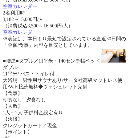
空室カレンダー
2名利用時
3,182
～
15,000
円/人
（消費税込3,500～16,500円/人）
空室カレンダー
※表記は、本日より最短で設定されている直近30日間の
「金額/食事」内容を目安としています。
■喫煙■ダブル／11平米・140センチ幅ベッド
ダブル
11平米/ バス・トイレ付
大浴場・男性用サウナあり/サータ社高級マットレス使
用/WiFi接続無料◆ウォシュレット完備
【食事】
朝食なし 夕食なし
【人数】
1人～2人 子供料金設定有り
【決済】
クレジットカード／現金
【ポイント】