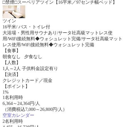
□禁煙□スーペリアツイン【16平米／97センチ幅ベッド】
ツイン
16平米/ バス・トイレ付
大浴場・男性用サウナあり/サータ社高級マットレス使
用/WiFi接続無料◆ウォシュレット完備/サータ社高級マット
レス使用/WiFi接続無料◆ウォシュレット完備
【食事】
朝食なし 夕食なし
【人数】
1人～2人 子供料金設定有り
【決済】
クレジットカード／現金
【ポイント】
1%
1名利用時
6,364
～
24,364
円/人
（消費税込7,000～26,800円/人）
空室カレンダー
2名利用時