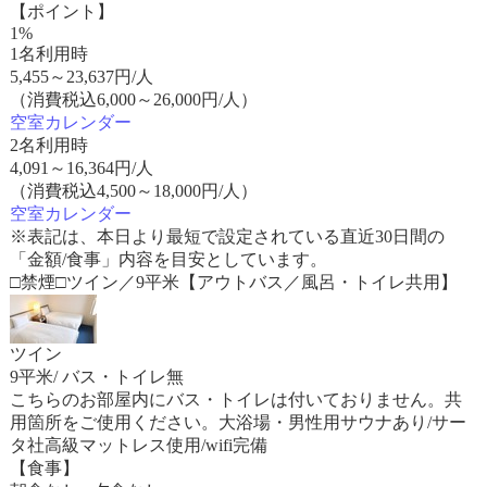
【ポイント】
1%
1名利用時
5,455
～
23,637
円/人
（消費税込6,000～26,000円/人）
空室カレンダー
2名利用時
4,091
～
16,364
円/人
（消費税込4,500～18,000円/人）
空室カレンダー
※表記は、本日より最短で設定されている直近30日間の
「金額/食事」内容を目安としています。
□禁煙□ツイン／9平米【アウトバス／風呂・トイレ共用】
ツイン
9平米/ バス・トイレ無
こちらのお部屋内にバス・トイレは付いておりません。共
用箇所をご使用ください。大浴場・男性用サウナあり/サー
タ社高級マットレス使用/wifi完備
【食事】