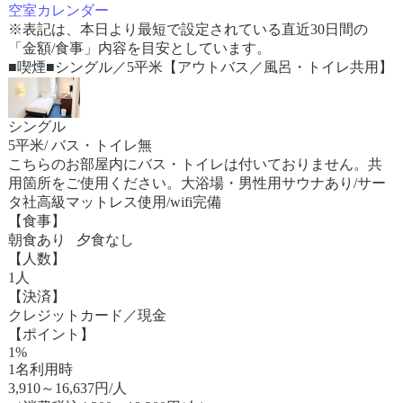
空室カレンダー
※表記は、本日より最短で設定されている直近30日間の
「金額/食事」内容を目安としています。
■喫煙■シングル／5平米【アウトバス／風呂・トイレ共用】
シングル
5平米/ バス・トイレ無
こちらのお部屋内にバス・トイレは付いておりません。共
用箇所をご使用ください。大浴場・男性用サウナあり/サー
タ社高級マットレス使用/wifi完備
【食事】
朝食あり 夕食なし
【人数】
1人
【決済】
クレジットカード／現金
【ポイント】
1%
1名利用時
3,910
～
16,637
円/人