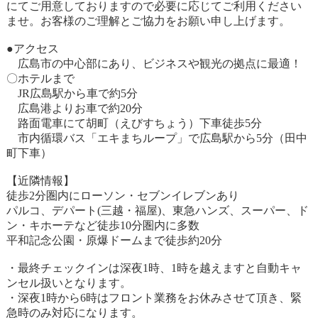
にてご用意しておりますので必要に応じてご利用ください
ませ。お客様のご理解とご協力をお願い申し上げます。
●アクセス
広島市の中心部にあり、ビジネスや観光の拠点に最適！
〇ホテルまで
JR広島駅から車で約5分
広島港よりお車で約20分
路面電車にて胡町（えびすちょう）下車徒歩5分
市内循環バス「エキまちループ」で広島駅から5分（田中
町下車）
【近隣情報】
徒歩2分圏内にローソン・セブンイレブンあり
パルコ、デパート(三越・福屋)、東急ハンズ、スーパー、ド
ン・キホーテなど徒歩10分圏内に多数
平和記念公園・原爆ドームまで徒歩約20分
・最終チェックインは深夜1時、1時を越えますと自動キャ
ンセル扱いとなります。
・深夜1時から6時はフロント業務をお休みさせて頂き、緊
急時のみ対応になります。