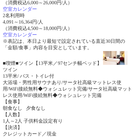
（消費税込6,000～26,000円/人）
空室カレンダー
2名利用時
4,091
～
16,364
円/人
（消費税込4,500～18,000円/人）
空室カレンダー
※表記は、本日より最短で設定されている直近30日間の
「金額/食事」内容を目安としています。
■喫煙■ツイン【13平米／97センチ幅ベッド】
ツイン
13平米/ バス・トイレ付
大浴場・男性用サウナあり/サータ社高級マットレス使
用/WiFi接続無料◆ウォシュレット完備/サータ社高級マット
レス使用/WiFi接続無料◆ウォシュレット完備
【食事】
朝食なし 夕食なし
【人数】
1人～2人 子供料金設定有り
【決済】
クレジットカード／現金