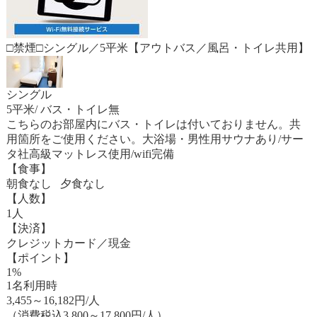
□禁煙□シングル／5平米【アウトバス／風呂・トイレ共用】
シングル
5平米/ バス・トイレ無
こちらのお部屋内にバス・トイレは付いておりません。共
用箇所をご使用ください。大浴場・男性用サウナあり/サー
タ社高級マットレス使用/wifi完備
【食事】
朝食なし 夕食なし
【人数】
1人
【決済】
クレジットカード／現金
【ポイント】
1%
1名利用時
3,455
～
16,182
円/人
（消費税込3,800～17,800円/人）