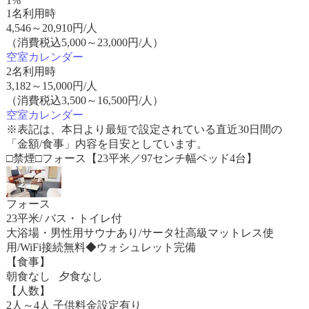
1%
1名利用時
4,546
～
20,910
円/人
（消費税込5,000～23,000円/人）
空室カレンダー
2名利用時
3,182
～
15,000
円/人
（消費税込3,500～16,500円/人）
空室カレンダー
※表記は、本日より最短で設定されている直近30日間の
「金額/食事」内容を目安としています。
□禁煙□フォース【23平米／97センチ幅ベッド4台】
フォース
23平米/ バス・トイレ付
大浴場・男性用サウナあり/サータ社高級マットレス使
用/WiFi接続無料◆ウォシュレット完備
【食事】
朝食なし 夕食なし
【人数】
2人～4人 子供料金設定有り