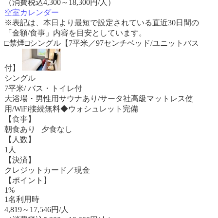
（消費税込4,300～18,300円/人）
空室カレンダー
※表記は、本日より最短で設定されている直近30日間の
「金額/食事」内容を目安としています。
□禁煙□シングル【7平米／97センチベッド/ユニットバス
付】
シングル
7平米/ バス・トイレ付
大浴場・男性用サウナあり/サータ社高級マットレス使
用/WiFi接続無料◆ウォシュレット完備
【食事】
朝食あり 夕食なし
【人数】
1人
【決済】
クレジットカード／現金
【ポイント】
1%
1名利用時
4,819
～
17,546
円/人