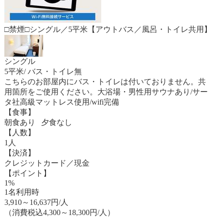
□禁煙□シングル／5平米【アウトバス／風呂・トイレ共用】
シングル
5平米/ バス・トイレ無
こちらのお部屋内にバス・トイレは付いておりません。共
用箇所をご使用ください。大浴場・男性用サウナあり/サー
タ社高級マットレス使用/wifi完備
【食事】
朝食あり 夕食なし
【人数】
1人
【決済】
クレジットカード／現金
【ポイント】
1%
1名利用時
3,910
～
16,637
円/人
（消費税込4,300～18,300円/人）