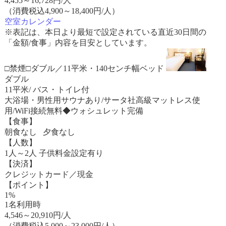
4,455
～
16,728
円/人
（消費税込4,900～18,400円/人）
空室カレンダー
※表記は、本日より最短で設定されている直近30日間の
「金額/食事」内容を目安としています。
□禁煙□ダブル／11平米・140センチ幅ベッド
ダブル
11平米/ バス・トイレ付
大浴場・男性用サウナあり/サータ社高級マットレス使
用/WiFi接続無料◆ウォシュレット完備
【食事】
朝食なし 夕食なし
【人数】
1人～2人 子供料金設定有り
【決済】
クレジットカード／現金
【ポイント】
1%
1名利用時
4,546
～
20,910
円/人
（消費税込5,000～23,000円/人）