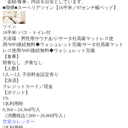
「金額/食事」内容を目安としています。
■喫煙■スーペリアツイン【16平米／97センチ幅ベッド】
ツイン
16平米/ バス・トイレ付
大浴場・男性用サウナあり/サータ社高級マットレス使
用/WiFi接続無料◆ウォシュレット完備/サータ社高級マット
レス使用/WiFi接続無料◆ウォシュレット完備
【食事】
朝食なし 夕食なし
【人数】
1人～2人 子供料金設定有り
【決済】
クレジットカード／現金
【ポイント】
1%
1名利用時
6,364
～
24,364
円/人
（消費税込7,000～26,800円/人）
空室カレンダー
2名利用時