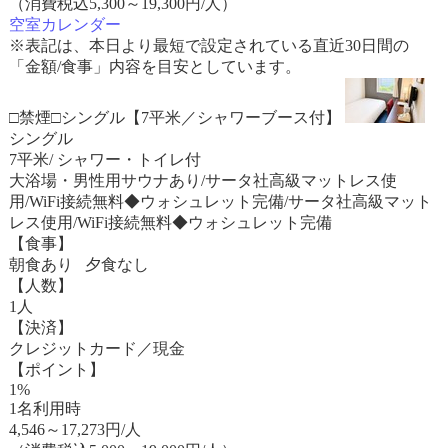
（消費税込5,300～19,300円/人）
空室カレンダー
※表記は、本日より最短で設定されている直近30日間の
「金額/食事」内容を目安としています。
□禁煙□シングル【7平米／シャワーブース付】
シングル
7平米/ シャワー・トイレ付
大浴場・男性用サウナあり/サータ社高級マットレス使
用/WiFi接続無料◆ウォシュレット完備/サータ社高級マット
レス使用/WiFi接続無料◆ウォシュレット完備
【食事】
朝食あり 夕食なし
【人数】
1人
【決済】
クレジットカード／現金
【ポイント】
1%
1名利用時
4,546
～
17,273
円/人