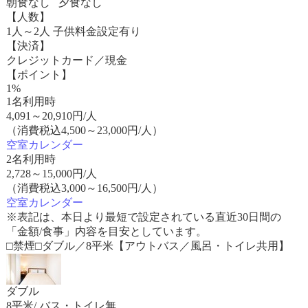
朝食なし 夕食なし
【人数】
1人～2人 子供料金設定有り
【決済】
クレジットカード／現金
【ポイント】
1%
1名利用時
4,091
～
20,910
円/人
（消費税込4,500～23,000円/人）
空室カレンダー
2名利用時
2,728
～
15,000
円/人
（消費税込3,000～16,500円/人）
空室カレンダー
※表記は、本日より最短で設定されている直近30日間の
「金額/食事」内容を目安としています。
□禁煙□ダブル／8平米【アウトバス／風呂・トイレ共用】
ダブル
8平米/ バス・トイレ無