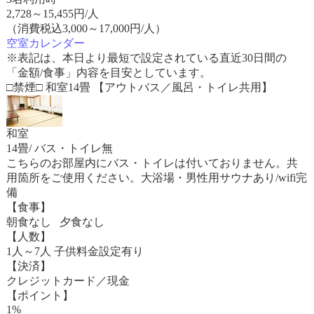
2,728
～
15,455
円/人
（消費税込3,000～17,000円/人）
空室カレンダー
※表記は、本日より最短で設定されている直近30日間の
「金額/食事」内容を目安としています。
□禁煙□ 和室14畳 【アウトバス／風呂・トイレ共用】
和室
14畳/ バス・トイレ無
こちらのお部屋内にバス・トイレは付いておりません。共
用箇所をご使用ください。大浴場・男性用サウナあり/wifi完
備
【食事】
朝食なし 夕食なし
【人数】
1人～7人 子供料金設定有り
【決済】
クレジットカード／現金
【ポイント】
1%