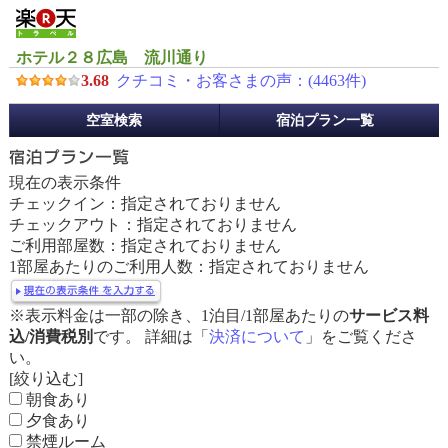
ホテル２８広島 流川通り
3.68
クチコミ・お客さまの声：(
4463
件)
予
空室検索
宿泊プラン一覧
約
メ
ニ
現在の表示条件
ュ
チェックイン：指定されておりません
ー
チェックアウト：指定されておりません
ご利用部屋数：指定されておりません
1部屋あたりのご利用人数：指定されておりません
※表示料金は一部の除き、1泊目/1部屋あたりの
サービス料
込/消費税別
です。 詳細は「
決済について
」をご覧くださ
い。
[絞り込む]
朝食あり
夕食あり
禁煙ルーム