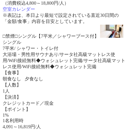
（消費税込4,800～18,800円/人）
空室カレンダー
※表記は、本日より最短で設定されている直近30日間の
「金額/食事」内容を目安としています。
□禁煙□シングル【7平米／シャワーブース付】
シングル
7平米/ シャワー・トイレ付
大浴場・男性用サウナあり/サータ社高級マットレス使
用/WiFi接続無料◆ウォシュレット完備/サータ社高級マット
レス使用/WiFi接続無料◆ウォシュレット完備
【食事】
朝食なし 夕食なし
【人数】
1人
【決済】
クレジットカード／現金
【ポイント】
1%
1名利用時
4,091
～
16,819
円/人