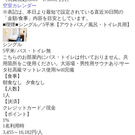
空室カレンダー
※表記は、本日より最短で設定されている直近30日間の
「金額/食事」内容を目安としています。
■喫煙■シングル／5平米【アウトバス／風呂・トイレ共用】
シングル
5平米/ バス・トイレ無
こちらのお部屋内にバス・トイレは付いておりません。共
用箇所をご使用ください。大浴場・男性用サウナあり/サー
タ社高級マットレス使用/wifi完備
【食事】
朝食なし 夕食なし
【人数】
1人
【決済】
クレジットカード／現金
【ポイント】
1%
1名利用時
3,455
～
16,182
円/人