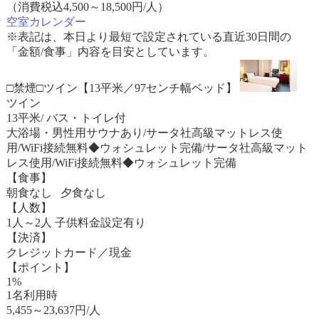
（消費税込4,500～18,500円/人）
空室カレンダー
※表記は、本日より最短で設定されている直近30日間の
「金額/食事」内容を目安としています。
□禁煙□ツイン【13平米／97センチ幅ベッド】
ツイン
13平米/ バス・トイレ付
大浴場・男性用サウナあり/サータ社高級マットレス使
用/WiFi接続無料◆ウォシュレット完備/サータ社高級マット
レス使用/WiFi接続無料◆ウォシュレット完備
【食事】
朝食なし 夕食なし
【人数】
1人～2人 子供料金設定有り
【決済】
クレジットカード／現金
【ポイント】
1%
1名利用時
5,455
～
23,637
円/人