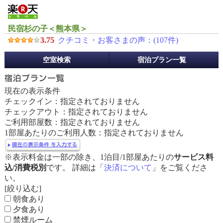
民宿杉の子＜熊本県＞
3.75
クチコミ・お客さまの声：(
107
件)
予
空室検索
宿泊プラン一覧
約
メ
ニ
現在の表示条件
ュ
チェックイン：指定されておりません
ー
チェックアウト：指定されておりません
ご利用部屋数：指定されておりません
1部屋あたりのご利用人数：指定されておりません
※表示料金は一部の除き、1泊目/1部屋あたりの
サービス料
込/消費税別
です。 詳細は「
決済について
」をご覧くださ
い。
[絞り込む]
朝食あり
夕食あり
禁煙ルーム