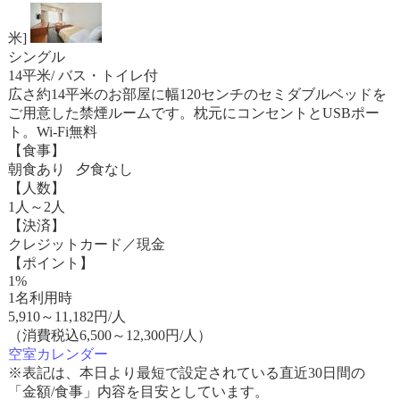
米]
シングル
14平米/ バス・トイレ付
広さ約14平米のお部屋に幅120センチのセミダブルベッドを
ご用意した禁煙ルームです。枕元にコンセントとUSBポー
ト。Wi-Fi無料
【食事】
朝食あり 夕食なし
【人数】
1人～2人
【決済】
クレジットカード／現金
【ポイント】
1%
1名利用時
5,910
～
11,182
円/人
（消費税込6,500～12,300円/人）
空室カレンダー
※表記は、本日より最短で設定されている直近30日間の
「金額/食事」内容を目安としています。