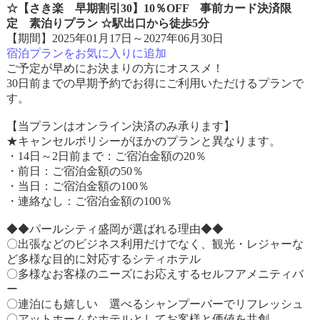
☆【さき楽 早期割引30】10％OFF 事前カード決済限
定 素泊りプラン ☆駅出口から徒歩5分
【期間】2025年01月17日～2027年06月30日
宿泊プランをお気に入りに追加
ご予定が早めにお決まりの方にオススメ！
30日前までの早期予約でお得にご利用いただけるプランで
す。
【当プランはオンライン決済のみ承ります】
★キャンセルポリシーがほかのプランと異なります。
・14日～2日前まで：ご宿泊金額の20％
・前日：ご宿泊金額の50％
・当日：ご宿泊金額の100％
・連絡なし：ご宿泊金額の100％
◆◆パールシティ盛岡が選ばれる理由◆◆
〇出張などのビジネス利用だけでなく、観光・レジャーな
ど多様な目的に対応するシティホテル
〇多様なお客様のニーズにお応えするセルフアメニティバ
ー
〇連泊にも嬉しい 選べるシャンプーバーでリフレッシュ
〇アットホームなホテルとしてお客様と価値を共創