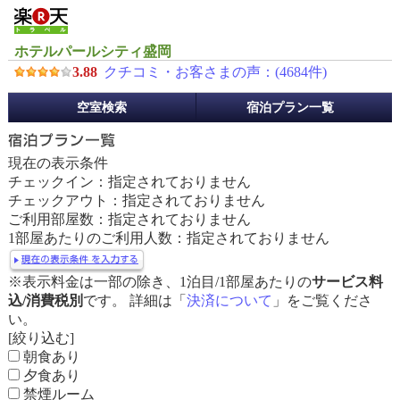
ホテルパールシティ盛岡
3.88
クチコミ・お客さまの声：(
4684
件)
予
空室検索
宿泊プラン一覧
約
メ
ニ
現在の表示条件
ュ
チェックイン：指定されておりません
ー
チェックアウト：指定されておりません
ご利用部屋数：指定されておりません
1部屋あたりのご利用人数：指定されておりません
※表示料金は一部の除き、1泊目/1部屋あたりの
サービス料
込/消費税別
です。 詳細は「
決済について
」をご覧くださ
い。
[絞り込む]
朝食あり
夕食あり
禁煙ルーム