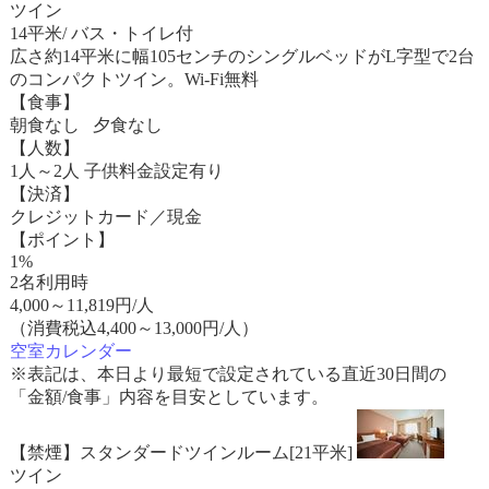
ツイン
14平米/ バス・トイレ付
広さ約14平米に幅105センチのシングルベッドがL字型で2台
のコンパクトツイン。Wi-Fi無料
【食事】
朝食なし 夕食なし
【人数】
1人～2人 子供料金設定有り
【決済】
クレジットカード／現金
【ポイント】
1%
2名利用時
4,000
～
11,819
円/人
（消費税込4,400～13,000円/人）
空室カレンダー
※表記は、本日より最短で設定されている直近30日間の
「金額/食事」内容を目安としています。
【禁煙】スタンダードツインルーム[21平米]
ツイン