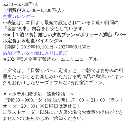
5,273
～
5,728
円/人
（消費税込5,800～6,300円/人）
空室カレンダー
※表記は、本日より最短で設定されている直近30日間の
「金額/食事」内容を目安としています。
☆■【１泊２食】嬉しい夕食プラン≪ボリューム満点『パー
ル定食』＆朝食バイキング≫
【期間】2019年10月01日～2027年06月30日
宿泊プランをお気に入りに追加
★2024年5月全客室禁煙ルームにリニューアル！
ご夕食は、「日替りパール定食」と、ご朝食はお好みの料
理をたっぷりとお楽しみいただける約20品の和洋バイキン
グをお付けしたリーズナブルな2食付宿泊プラン。
▼＜ホテル1階味処「遠野物語」＞
［朝6:30～9:00、夕（当面の間）17：00 ～ 21：00 （ラスト
オーダー20：30）※日曜日は定休日］
◎ラストオーダー以降にご入店の場合お食事の提供ができ
ませんのであらかじめご承知ください。