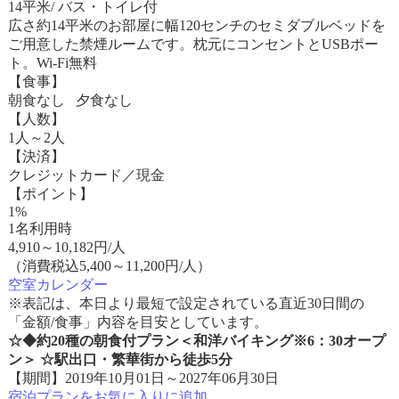
14平米/ バス・トイレ付
広さ約14平米のお部屋に幅120センチのセミダブルベッドを
ご用意した禁煙ルームです。枕元にコンセントとUSBポー
ト。Wi-Fi無料
【食事】
朝食なし 夕食なし
【人数】
1人～2人
【決済】
クレジットカード／現金
【ポイント】
1%
1名利用時
4,910
～
10,182
円/人
（消費税込5,400～11,200円/人）
空室カレンダー
※表記は、本日より最短で設定されている直近30日間の
「金額/食事」内容を目安としています。
☆◆約20種の朝食付プラン＜和洋バイキング※6：30オープ
ン＞ ☆駅出口・繁華街から徒歩5分
【期間】2019年10月01日～2027年06月30日
宿泊プランをお気に入りに追加