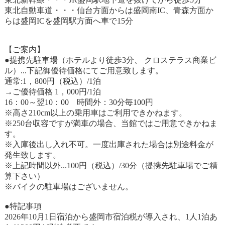
東北自動車道・・・仙台方面からは盛岡南IC、青森方面か
らは盛岡ICを盛岡駅方面へ車で15分
【ご案内】
●提携先駐車場（ホテルより徒歩3分、 クロステラス商業ビ
ル）...下記御優待価格にてご用意致します。
通常:1，800円（税込）/1泊
→ご優待価格 1，000円/1泊
16：00～翌10：00 時間外：30分毎100円
※高さ210cm以上の乗用車はご利用できかねます。
※250台収容ですが満車の場合、当館ではご用意できかねま
す。
※入庫後出し入れ不可。一度出庫された場合は別途料金が
発生致します。
※上記時間以外...100円（税込）/30分（提携先駐車場でご精
算下さい）
※バイクの駐車場はございません。
●特記事項
2026年10月1日宿泊から盛岡市宿泊税が導入され、1人1泊あ