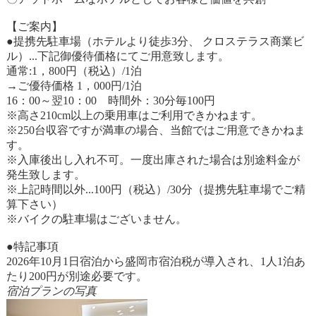
【ご案内】
●提携先駐車場（ホテルより徒歩3分、 クロステラス商業ビ
ル）...下記御優待価格にてご用意致します。
通常:1，800円（税込）/1泊
→ご優待価格 1，000円/1泊
16：00～翌10：00 時間外：30分毎100円
※高さ210cm以上の乗用車はご利用できかねます。
※250台収容ですが満車の場合、当館ではご用意できかねま
す。
※入庫後出し入れ不可。一度出庫された場合は別途料金が
発生致します。
※上記時間以外...100円（税込）/30分（提携先駐車場でご精
算下さい）
※バイクの駐車場はございません。
●特記事項
2026年10月1日宿泊から盛岡市宿泊税が導入され、1人1泊あ
たり200円が別途必要です。
宿泊プランの写真