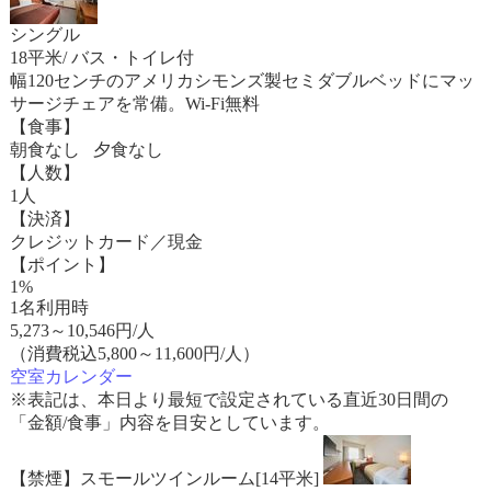
シングル
18平米/ バス・トイレ付
幅120センチのアメリカシモンズ製セミダブルベッドにマッ
サージチェアを常備。Wi-Fi無料
【食事】
朝食なし 夕食なし
【人数】
1人
【決済】
クレジットカード／現金
【ポイント】
1%
1名利用時
5,273
～
10,546
円/人
（消費税込5,800～11,600円/人）
空室カレンダー
※表記は、本日より最短で設定されている直近30日間の
「金額/食事」内容を目安としています。
【禁煙】スモールツインルーム[14平米]