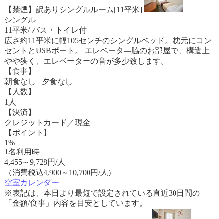
【禁煙】訳ありシングルルーム[11平米]
シングル
11平米/ バス・トイレ付
広さ約11平米に幅105センチのシングルベッド。枕元にコン
セントとUSBポート。 エレベータ―脇のお部屋で、構造上
やや狭く、エレベーターの音が多少致します。
【食事】
朝食なし 夕食なし
【人数】
1人
【決済】
クレジットカード／現金
【ポイント】
1%
1名利用時
4,455
～
9,728
円/人
（消費税込4,900～10,700円/人）
空室カレンダー
※表記は、本日より最短で設定されている直近30日間の
「金額/食事」内容を目安としています。