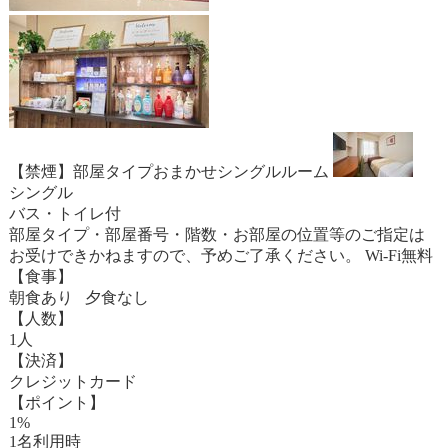
【禁煙】部屋タイプおまかせシングルルーム
シングル
バス・トイレ付
部屋タイプ・部屋番号・階数・お部屋の位置等のご指定は
お受けできかねますので、予めご了承ください。 Wi-Fi無料
【食事】
朝食あり 夕食なし
【人数】
1人
【決済】
クレジットカード
【ポイント】
1%
1名利用時