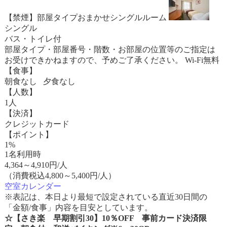
【禁煙】部屋タイプおまかせシングルルーム
シングル
バス・トイレ付
部屋タイプ・部屋番号・階数・お部屋の位置等のご指定は
お受けできかねますので、予めご了承ください。 Wi-Fi無料
【食事】
朝食なし 夕食なし
【人数】
1人
【決済】
クレジットカード
【ポイント】
1%
1名利用時
4,364
～
4,910
円/人
（消費税込4,800～5,400円/人）
空室カレンダー
※表記は、本日より最短で設定されている直近30日間の
「金額/食事」内容を目安としています。
☆【さき楽 早期割引30】10％OFF 事前カード決済限