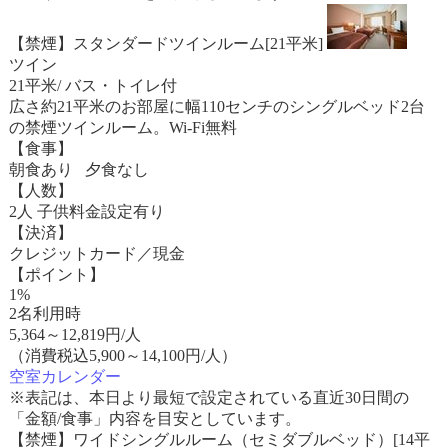
【禁煙】スタンダードツインルーム[21平米]
ツイン
21平米/ バス・トイレ付
広さ約21平米のお部屋に幅110センチのシングルベッド2台
の禁煙ツインルーム。Wi-Fi無料
【食事】
朝食あり 夕食なし
【人数】
2人 子供料金設定有り
【決済】
クレジットカード／現金
【ポイント】
1%
2名利用時
5,364
～
12,819
円/人
（消費税込5,900～14,100円/人）
空室カレンダー
※表記は、本日より最短で設定されている直近30日間の
「金額/食事」内容を目安としています。
【禁煙】ワイドシングルルーム（セミダブルベッド）[14平