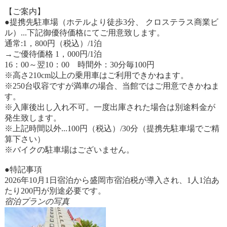
【ご案内】
●提携先駐車場（ホテルより徒歩3分、 クロステラス商業ビ
ル）...下記御優待価格にてご用意致します。
通常:1，800円（税込）/1泊
→ご優待価格 1，000円/1泊
16：00～翌10：00 時間外：30分毎100円
※高さ210cm以上の乗用車はご利用できかねます。
※250台収容ですが満車の場合、当館ではご用意できかねま
す。
※入庫後出し入れ不可。一度出庫された場合は別途料金が
発生致します。
※上記時間以外...100円（税込）/30分（提携先駐車場でご精
算下さい）
※バイクの駐車場はございません。
●特記事項
2026年10月1日宿泊から盛岡市宿泊税が導入され、1人1泊あ
たり200円が別途必要です。
宿泊プランの写真