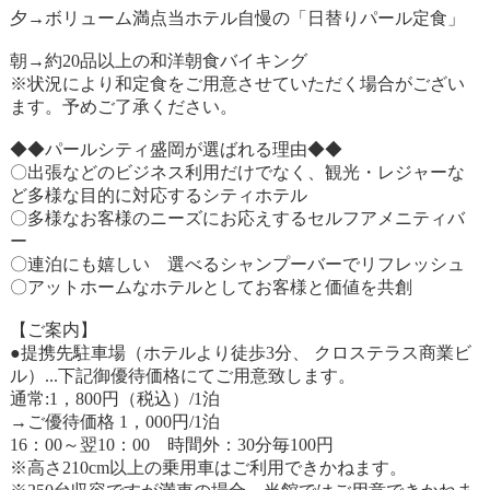
夕→ボリューム満点当ホテル自慢の「日替りパール定食」
朝→約20品以上の和洋朝食バイキング
※状況により和定食をご用意させていただく場合がござい
ます。予めご了承ください。
◆◆パールシティ盛岡が選ばれる理由◆◆
〇出張などのビジネス利用だけでなく、観光・レジャーな
ど多様な目的に対応するシティホテル
〇多様なお客様のニーズにお応えするセルフアメニティバ
ー
〇連泊にも嬉しい 選べるシャンプーバーでリフレッシュ
〇アットホームなホテルとしてお客様と価値を共創
【ご案内】
●提携先駐車場（ホテルより徒歩3分、 クロステラス商業ビ
ル）...下記御優待価格にてご用意致します。
通常:1，800円（税込）/1泊
→ご優待価格 1，000円/1泊
16：00～翌10：00 時間外：30分毎100円
※高さ210cm以上の乗用車はご利用できかねます。