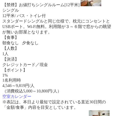
【禁煙】お値打ちシングルルーム[12平米]
シングル
12平米/ バス・トイレ付
スタンダードシングルと同じ仕様で、枕元にコンセントと
USBポート。Wi-Fi無料。利用階が３～６階で窓からの眺望
が無いお部屋となります。
【食事】
朝食なし 夕食なし
【人数】
1人
【決済】
クレジットカード／現金
【ポイント】
1%
1名利用時
4,546
～
9,819
円/人
（消費税込5,000～10,800円/人）
空室カレンダー
※表記は、本日より最短で設定されている直近30日間の
「金額/食事」内容を目安としています。