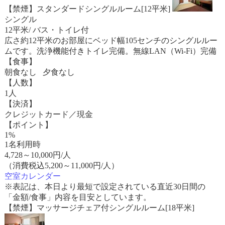
【禁煙】スタンダードシングルルーム[12平米]
シングル
12平米/ バス・トイレ付
広さ約12平米のお部屋にベッド幅105センチのシングルルー
ムです。洗浄機能付きトイレ完備。無線LAN（Wi-Fi）完備
【食事】
朝食なし 夕食なし
【人数】
1人
【決済】
クレジットカード／現金
【ポイント】
1%
1名利用時
4,728
～
10,000
円/人
（消費税込5,200～11,000円/人）
空室カレンダー
※表記は、本日より最短で設定されている直近30日間の
「金額/食事」内容を目安としています。
【禁煙】マッサージチェア付シングルルーム[18平米]