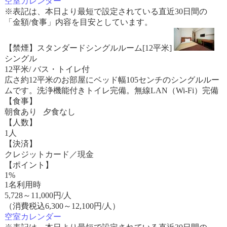
空室カレンダー
※表記は、本日より最短で設定されている直近30日間の
「金額/食事」内容を目安としています。
【禁煙】スタンダードシングルルーム[12平米]
シングル
12平米/ バス・トイレ付
広さ約12平米のお部屋にベッド幅105センチのシングルルー
ムです。洗浄機能付きトイレ完備。無線LAN（Wi-Fi）完備
【食事】
朝食あり 夕食なし
【人数】
1人
【決済】
クレジットカード／現金
【ポイント】
1%
1名利用時
5,728
～
11,000
円/人
（消費税込6,300～12,100円/人）
空室カレンダー