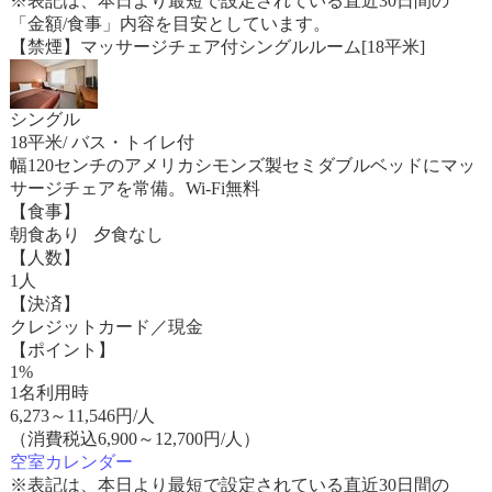
※表記は、本日より最短で設定されている直近30日間の
「金額/食事」内容を目安としています。
【禁煙】マッサージチェア付シングルルーム[18平米]
シングル
18平米/ バス・トイレ付
幅120センチのアメリカシモンズ製セミダブルベッドにマッ
サージチェアを常備。Wi-Fi無料
【食事】
朝食あり 夕食なし
【人数】
1人
【決済】
クレジットカード／現金
【ポイント】
1%
1名利用時
6,273
～
11,546
円/人
（消費税込6,900～12,700円/人）
空室カレンダー
※表記は、本日より最短で設定されている直近30日間の