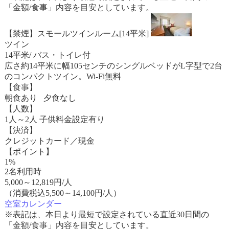
「金額/食事」内容を目安としています。
【禁煙】スモールツインルーム[14平米]
ツイン
14平米/ バス・トイレ付
広さ約14平米に幅105センチのシングルベッドがL字型で2台
のコンパクトツイン。Wi-Fi無料
【食事】
朝食あり 夕食なし
【人数】
1人～2人 子供料金設定有り
【決済】
クレジットカード／現金
【ポイント】
1%
2名利用時
5,000
～
12,819
円/人
（消費税込5,500～14,100円/人）
空室カレンダー
※表記は、本日より最短で設定されている直近30日間の
「金額/食事」内容を目安としています。