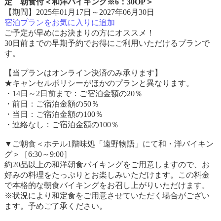
定 朝食付＜和洋バイキング※6：30OP＞
【期間】2025年01月17日～2027年06月30日
宿泊プランをお気に入りに追加
ご予定が早めにお決まりの方にオススメ！
30日前までの早期予約でお得にご利用いただけるプランで
す。
【当プランはオンライン決済のみ承ります】
★キャンセルポリシーがほかのプランと異なります。
・14日～2日前まで：ご宿泊金額の20％
・前日：ご宿泊金額の50％
・当日：ご宿泊金額の100％
・連絡なし：ご宿泊金額の100％
▼ご朝食＜ホテル1階味処「遠野物語」にて和・洋バイキン
グ＞［6:30～9:00］
約20品以上の和洋朝食バイキングをご用意しますので、お
好みの料理をたっぷりとお楽しみいただけます。この料金
で本格的な朝食バイキングをお召し上がりいただけます。
※状況により和定食をご用意させていただく場合がござい
ます。予めご了承ください。