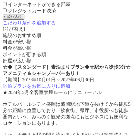
インターネットができる部屋
クレジットカード決済
こだわり条件を追加する
[並び替え]
施設のおすすめ順
料金が安い順
料金が高い順
ポイントが貯まる順
部屋が広い順
☆◆［スタンダード］素泊まりプラン◆☆駅から徒歩5分☆
アメニティ＆シャンプーバーあり！
【期間】2019年10月01日～2027年06月30日
宿泊プランをお気に入りに追加
★2024年5月全客室禁煙ルームにリニューアル！
ホテルパールシティ盛岡は盛岡駅地下道を抜けてから徒歩5
分の距離に位置しており、飲食街、県庁、市役所へも徒歩
圏内という、みちのく観光の拠点にもビジネスにも便利な
ロケーションにあります。
また、ホテルと駅の間を流れる北上川沿いには散策路もあ