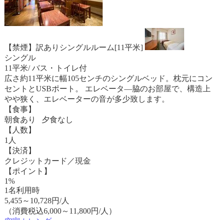
【禁煙】訳ありシングルルーム[11平米]
シングル
11平米/ バス・トイレ付
広さ約11平米に幅105センチのシングルベッド。枕元にコン
セントとUSBポート。 エレベータ―脇のお部屋で、構造上
やや狭く、エレベーターの音が多少致します。
【食事】
朝食あり 夕食なし
【人数】
1人
【決済】
クレジットカード／現金
【ポイント】
1%
1名利用時
5,455
～
10,728
円/人
（消費税込6,000～11,800円/人）