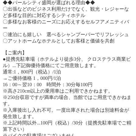
◆◆パールシティ盛岡が選ばれる理由◆◆
〇出張などのビジネス利用だけでなく、観光・レジャーな
ど多様な目的に対応するシティホテル
〇多様なお客様のニーズにお応えするセルフアメニティバ
ー
〇連泊にも嬉しい 選べるシャンプーバーでリフレッシュ
〇アットホームなホテルとしてお客様と価値を共創
【ご案内】
●提携先駐車場（ホテルより徒歩3分、 クロステラス商業ビ
ル）...下記御優待価格にてご用意致します。
通常:1，800円（税込）/1泊
→ご優待価格 1，000円/1泊
16：00～翌10：00 時間外：30分毎100円
※高さ210cm以上の乗用車はご利用できかねます。
※250台収容ですが満車の場合、当館ではご用意できかねま
す。
※入庫後出し入れ不可。一度出庫された場合は別途料金が
発生致します。
※上記時間以外...100円（税込）/30分（提携先駐車場でご精
算下さい）
※バイクの駐車場はございません。