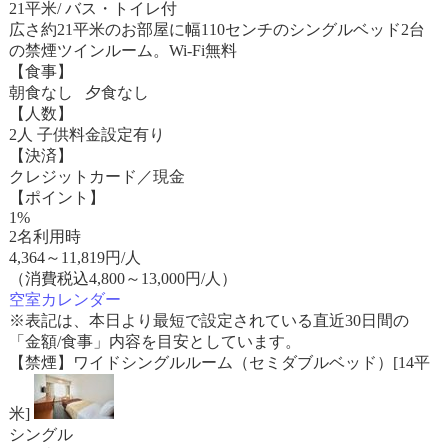
21平米/ バス・トイレ付
広さ約21平米のお部屋に幅110センチのシングルベッド2台
の禁煙ツインルーム。Wi-Fi無料
【食事】
朝食なし 夕食なし
【人数】
2人 子供料金設定有り
【決済】
クレジットカード／現金
【ポイント】
1%
2名利用時
4,364
～
11,819
円/人
（消費税込4,800～13,000円/人）
空室カレンダー
※表記は、本日より最短で設定されている直近30日間の
「金額/食事」内容を目安としています。
【禁煙】ワイドシングルルーム（セミダブルベッド）[14平
米]
シングル