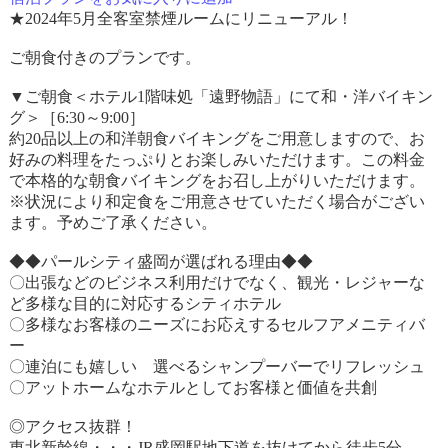
★2024年5月全客室禁煙ルームにリニューアル！
ご朝食付きのプランです。
▼ご朝食＜ホテル1階味処「遠野物語」にて和・洋バイキン
グ＞［6:30～9:00］
約20品以上の和洋朝食バイキングをご用意しますので、お
好みの料理をたっぷりとお楽しみいただけます。この料金
で本格的な朝食バイキングをお召し上がりいただけます。
※状況により和定食をご用意させていただく場合がござい
ます。予めご了承ください。
◆◆パールシティ盛岡が選ばれる理由◆◆
〇出張などのビジネス利用だけでなく、観光・レジャーな
ど多様な目的に対応するシティホテル
〇多様なお客様のニーズにお応えするセルフアメニティバ
ー
〇連泊にも嬉しい 選べるシャンプーバーでリフレッシュ
〇アットホームなホテルとしてお客様と価値を共創
◎アクセス抜群！
東北新幹線・・・JR盛岡駅地下道を抜けてから徒歩5分