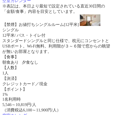
空室カレンダー
※表記は、本日より最短で設定されている直近30日間の
「金額/食事」内容を目安としています。
【禁煙】お値打ちシングルルーム[12平米]
シングル
12平米/ バス・トイレ付
スタンダードシングルと同じ仕様で、枕元にコンセントと
USBポート。Wi-Fi無料。利用階が３～６階で窓からの眺望
が無いお部屋となります。
【食事】
朝食あり 夕食なし
【人数】
1人
【決済】
クレジットカード／現金
【ポイント】
1%
1名利用時
5,546
～
10,819
円/人
（消費税込6,100～11,900円/人）