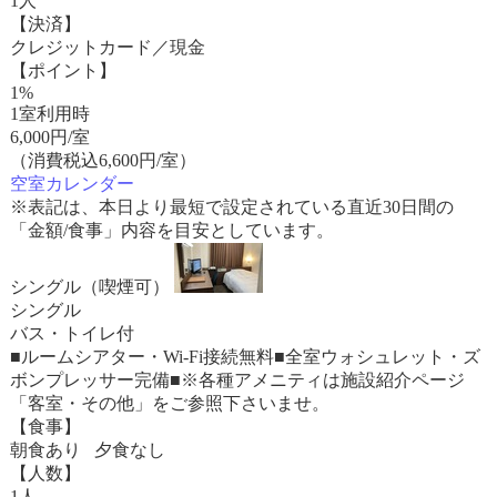
1人
【決済】
クレジットカード／現金
【ポイント】
1%
1室利用時
6,000
円/室
（消費税込6,600円/室）
空室カレンダー
※表記は、本日より最短で設定されている直近30日間の
「金額/食事」内容を目安としています。
シングル（喫煙可）
シングル
バス・トイレ付
■ルームシアター・Wi-Fi接続無料■全室ウォシュレット・ズ
ボンプレッサー完備■※各種アメニティは施設紹介ページ
「客室・その他」をご参照下さいませ。
【食事】
朝食あり 夕食なし
【人数】
1人