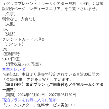
ィグッズプレゼント！ルームシアター無料！※詳しくは施
設紹介ページ「レディースエリア」をご覧下さいませ。
【食事】
朝食なし 夕食なし
【人数】
1人
【決済】
クレジットカード／現金
【ポイント】
1%
1室利用時
5,637
円/室
（消費税込6,200円/室）
空室カレンダー
※表記は、本日より最短で設定されている直近30日間の
「金額/食事」内容を目安としています。
【30％OFF】限定プラン（ご朝食付き／全室ルームシアタ
ー無料）
【期間】2024年02月01日～2027年06月30日
宿泊プランをお気に入りに追加
「ルームシアター」無料サービス実施中！