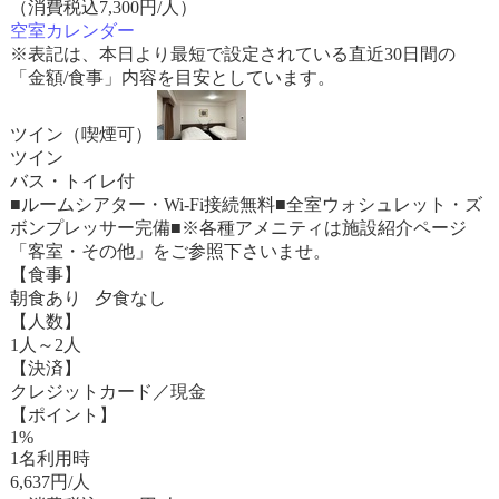
（消費税込7,300円/人）
空室カレンダー
※表記は、本日より最短で設定されている直近30日間の
「金額/食事」内容を目安としています。
ツイン（喫煙可）
ツイン
バス・トイレ付
■ルームシアター・Wi-Fi接続無料■全室ウォシュレット・ズ
ボンプレッサー完備■※各種アメニティは施設紹介ページ
「客室・その他」をご参照下さいませ。
【食事】
朝食あり 夕食なし
【人数】
1人～2人
【決済】
クレジットカード／現金
【ポイント】
1%
1名利用時
6,637
円/人