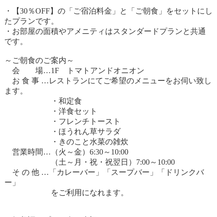
・【30％OFF】の「ご宿泊料金」と「ご朝食」をセットにし
たプランです。
・お部屋の面積やアメニティはスタンダードプランと共通
です。
～ご朝食のご案内～
会 場…1F トマトアンドオニオン
お 食 事 …レストランにてご希望のメニューをお伺い致し
ます。
・和定食
・洋食セット
・フレンチトースト
・ほうれん草サラダ
・きのこと水菜の雑炊
営業時間…（火～金）6:30～10:00
（土～月・祝・祝翌日）7:00～10:00
そ の 他 …「カレーバー」「スープバー」「ドリンクバ
ー」
をご利用になれます。