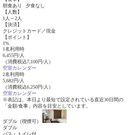
朝食あり 夕食なし
【人数】
1人～2人
【決済】
クレジットカード／現金
【ポイント】
1%
1名利用時
6,455
円/人
（消費税込7,100円/人）
空室カレンダー
2名利用時
5,682
円/人
（消費税込6,250円/人）
空室カレンダー
※表記は、本日より最短で設定されている直近30日間の
「金額/食事」内容を目安としています。
ダブル（喫煙可）
ダブル
バス・トイレ付