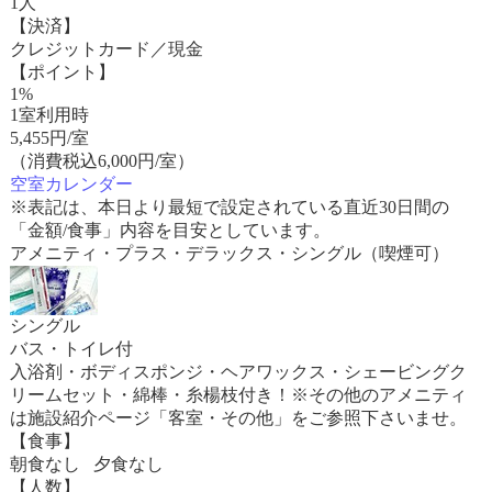
1人
【決済】
クレジットカード／現金
【ポイント】
1%
1室利用時
5,455
円/室
（消費税込6,000円/室）
空室カレンダー
※表記は、本日より最短で設定されている直近30日間の
「金額/食事」内容を目安としています。
アメニティ・プラス・デラックス・シングル（喫煙可）
シングル
バス・トイレ付
入浴剤・ボディスポンジ・ヘアワックス・シェービングク
リームセット・綿棒・糸楊枝付き！※その他のアメニティ
は施設紹介ページ「客室・その他」をご参照下さいませ。
【食事】
朝食なし 夕食なし
【人数】