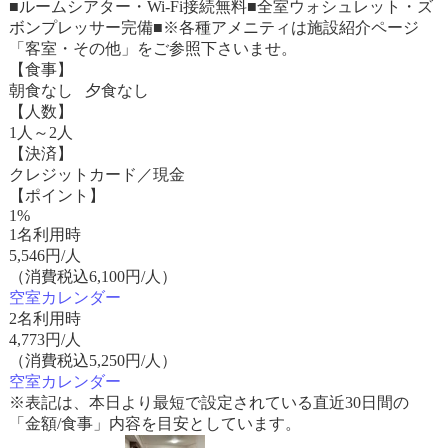
■ルームシアター・Wi-Fi接続無料■全室ウォシュレット・ズ
ボンプレッサー完備■※各種アメニティは施設紹介ページ
「客室・その他」をご参照下さいませ。
【食事】
朝食なし 夕食なし
【人数】
1人～2人
【決済】
クレジットカード／現金
【ポイント】
1%
1名利用時
5,546
円/人
（消費税込6,100円/人）
空室カレンダー
2名利用時
4,773
円/人
（消費税込5,250円/人）
空室カレンダー
※表記は、本日より最短で設定されている直近30日間の
「金額/食事」内容を目安としています。