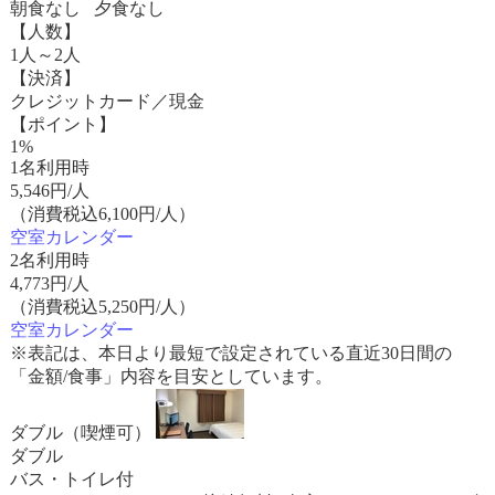
朝食なし 夕食なし
【人数】
1人～2人
【決済】
クレジットカード／現金
【ポイント】
1%
1名利用時
5,546
円/人
（消費税込6,100円/人）
空室カレンダー
2名利用時
4,773
円/人
（消費税込5,250円/人）
空室カレンダー
※表記は、本日より最短で設定されている直近30日間の
「金額/食事」内容を目安としています。
ダブル（喫煙可）
ダブル
バス・トイレ付