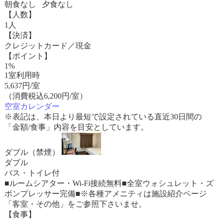
朝食なし 夕食なし
【人数】
1人
【決済】
クレジットカード／現金
【ポイント】
1%
1室利用時
5,637
円/室
（消費税込6,200円/室）
空室カレンダー
※表記は、本日より最短で設定されている直近30日間の
「金額/食事」内容を目安としています。
ダブル（禁煙）
ダブル
バス・トイレ付
■ルームシアター・Wi-Fi接続無料■全室ウォシュレット・ズ
ボンプレッサー完備■※各種アメニティは施設紹介ページ
「客室・その他」をご参照下さいませ。
【食事】