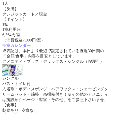
1人
【決済】
クレジットカード／現金
【ポイント】
1%
1室利用時
6,364
円/室
（消費税込7,000円/室）
空室カレンダー
※表記は、本日より最短で設定されている直近30日間の
「金額/食事」内容を目安としています。
アメニティ・プラス・デラックス・シングル（喫煙可）
シングル
バス・トイレ付
入浴剤・ボディスポンジ・ヘアワックス・シェービングク
リームセット・綿棒・糸楊枝付き！※その他のアメニティ
は施設紹介ページ「客室・その他」をご参照下さいませ。
【食事】
朝食あり 夕食なし