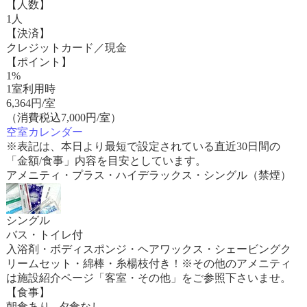
【人数】
1人
【決済】
クレジットカード／現金
【ポイント】
1%
1室利用時
6,364
円/室
（消費税込7,000円/室）
空室カレンダー
※表記は、本日より最短で設定されている直近30日間の
「金額/食事」内容を目安としています。
アメニティ・プラス・ハイデラックス・シングル（禁煙）
シングル
バス・トイレ付
入浴剤・ボディスポンジ・ヘアワックス・シェービングク
リームセット・綿棒・糸楊枝付き！※その他のアメニティ
は施設紹介ページ「客室・その他」をご参照下さいませ。
【食事】
朝食あり 夕食なし