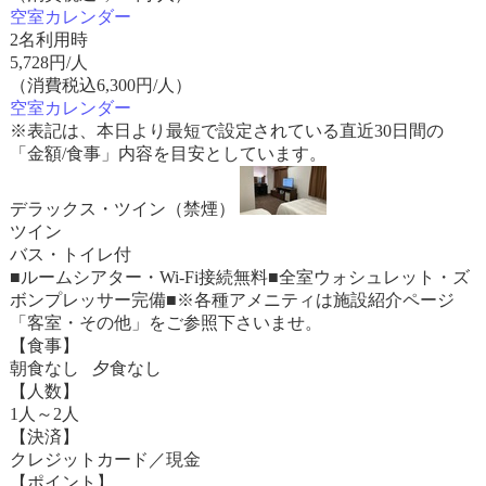
空室カレンダー
2名利用時
5,728
円/人
（消費税込6,300円/人）
空室カレンダー
※表記は、本日より最短で設定されている直近30日間の
「金額/食事」内容を目安としています。
デラックス・ツイン（禁煙）
ツイン
バス・トイレ付
■ルームシアター・Wi-Fi接続無料■全室ウォシュレット・ズ
ボンプレッサー完備■※各種アメニティは施設紹介ページ
「客室・その他」をご参照下さいませ。
【食事】
朝食なし 夕食なし
【人数】
1人～2人
【決済】
クレジットカード／現金
【ポイント】