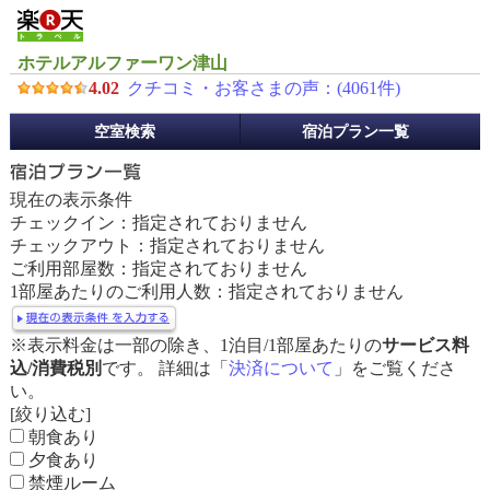
ホテルアルファーワン津山
4.02
クチコミ・お客さまの声：(
4061
件)
予
空室検索
宿泊プラン一覧
約
メ
ニ
現在の表示条件
ュ
チェックイン：指定されておりません
ー
チェックアウト：指定されておりません
ご利用部屋数：指定されておりません
1部屋あたりのご利用人数：指定されておりません
※表示料金は一部の除き、1泊目/1部屋あたりの
サービス料
込/消費税別
です。 詳細は「
決済について
」をご覧くださ
い。
[絞り込む]
朝食あり
夕食あり
禁煙ルーム