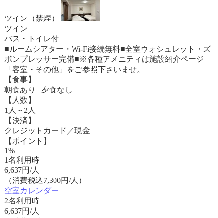
ツイン（禁煙）
ツイン
バス・トイレ付
■ルームシアター・Wi-Fi接続無料■全室ウォシュレット・ズ
ボンプレッサー完備■※各種アメニティは施設紹介ページ
「客室・その他」をご参照下さいませ。
【食事】
朝食あり 夕食なし
【人数】
1人～2人
【決済】
クレジットカード／現金
【ポイント】
1%
1名利用時
6,637
円/人
（消費税込7,300円/人）
空室カレンダー
2名利用時
6,637
円/人