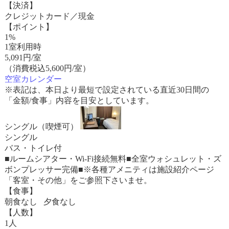
【決済】
クレジットカード／現金
【ポイント】
1%
1室利用時
5,091
円/室
（消費税込5,600円/室）
空室カレンダー
※表記は、本日より最短で設定されている直近30日間の
「金額/食事」内容を目安としています。
シングル（喫煙可）
シングル
バス・トイレ付
■ルームシアター・Wi-Fi接続無料■全室ウォシュレット・ズ
ボンプレッサー完備■※各種アメニティは施設紹介ページ
「客室・その他」をご参照下さいませ。
【食事】
朝食なし 夕食なし
【人数】
1人