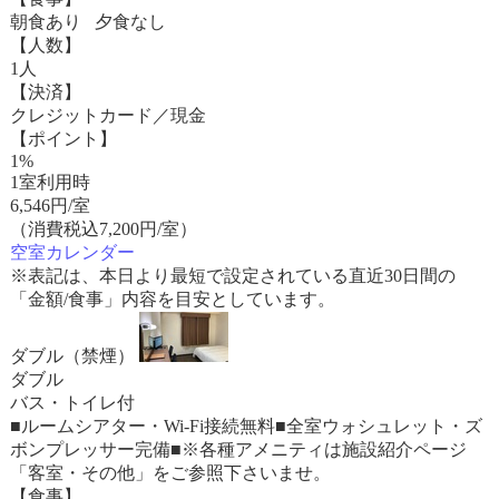
朝食あり 夕食なし
【人数】
1人
【決済】
クレジットカード／現金
【ポイント】
1%
1室利用時
6,546
円/室
（消費税込7,200円/室）
空室カレンダー
※表記は、本日より最短で設定されている直近30日間の
「金額/食事」内容を目安としています。
ダブル（禁煙）
ダブル
バス・トイレ付
■ルームシアター・Wi-Fi接続無料■全室ウォシュレット・ズ
ボンプレッサー完備■※各種アメニティは施設紹介ページ
「客室・その他」をご参照下さいませ。
【食事】