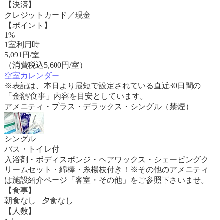
【決済】
クレジットカード／現金
【ポイント】
1%
1室利用時
5,091
円/室
（消費税込5,600円/室）
空室カレンダー
※表記は、本日より最短で設定されている直近30日間の
「金額/食事」内容を目安としています。
アメニティ・プラス・デラックス・シングル（禁煙）
シングル
バス・トイレ付
入浴剤・ボディスポンジ・ヘアワックス・シェービングク
リームセット・綿棒・糸楊枝付き！※その他のアメニティ
は施設紹介ページ「客室・その他」をご参照下さいませ。
【食事】
朝食なし 夕食なし
【人数】