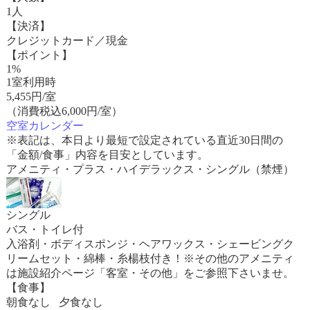
1人
【決済】
クレジットカード／現金
【ポイント】
1%
1室利用時
5,455
円/室
（消費税込6,000円/室）
空室カレンダー
※表記は、本日より最短で設定されている直近30日間の
「金額/食事」内容を目安としています。
アメニティ・プラス・ハイデラックス・シングル（禁煙）
シングル
バス・トイレ付
入浴剤・ボディスポンジ・ヘアワックス・シェービングク
リームセット・綿棒・糸楊枝付き！※その他のアメニティ
は施設紹介ページ「客室・その他」をご参照下さいませ。
【食事】
朝食なし 夕食なし