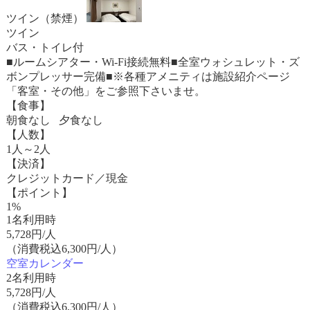
ツイン（禁煙）
ツイン
バス・トイレ付
■ルームシアター・Wi-Fi接続無料■全室ウォシュレット・ズ
ボンプレッサー完備■※各種アメニティは施設紹介ページ
「客室・その他」をご参照下さいませ。
【食事】
朝食なし 夕食なし
【人数】
1人～2人
【決済】
クレジットカード／現金
【ポイント】
1%
1名利用時
5,728
円/人
（消費税込6,300円/人）
空室カレンダー
2名利用時
5,728
円/人
（消費税込6,300円/人）