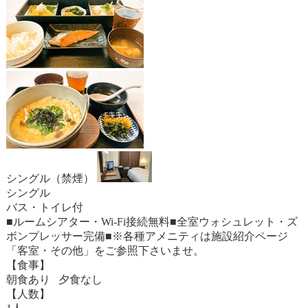
シングル（禁煙）
シングル
バス・トイレ付
■ルームシアター・Wi-Fi接続無料■全室ウォシュレット・ズ
ボンプレッサー完備■※各種アメニティは施設紹介ページ
「客室・その他」をご参照下さいませ。
【食事】
朝食あり 夕食なし
【人数】