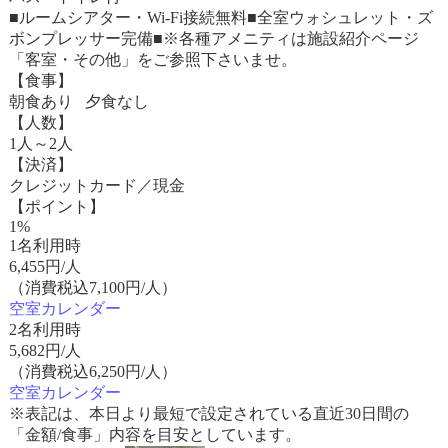
■ルームシアター・Wi-Fi接続無料■全室ウォシュレット・ズ
ボンプレッサー完備■※各種アメニティは施設紹介ページ
「客室・その他」をご参照下さいませ。
【食事】
朝食あり 夕食なし
【人数】
1人～2人
【決済】
クレジットカード／現金
【ポイント】
1%
1名利用時
6,455
円/人
（消費税込7,100円/人）
空室カレンダー
2名利用時
5,682
円/人
（消費税込6,250円/人）
空室カレンダー
※表記は、本日より最短で設定されている直近30日間の
「金額/食事」内容を目安としています。