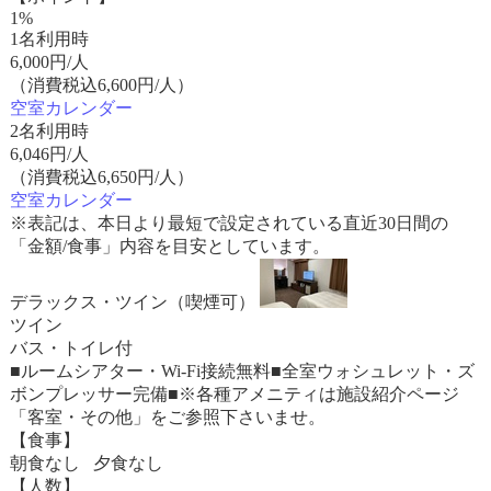
1%
1名利用時
6,000
円/人
（消費税込6,600円/人）
空室カレンダー
2名利用時
6,046
円/人
（消費税込6,650円/人）
空室カレンダー
※表記は、本日より最短で設定されている直近30日間の
「金額/食事」内容を目安としています。
デラックス・ツイン（喫煙可）
ツイン
バス・トイレ付
■ルームシアター・Wi-Fi接続無料■全室ウォシュレット・ズ
ボンプレッサー完備■※各種アメニティは施設紹介ページ
「客室・その他」をご参照下さいませ。
【食事】
朝食なし 夕食なし
【人数】