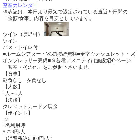
空室カレンダー
※表記は、本日より最短で設定されている直近30日間の
「金額/食事」内容を目安としています。
ツイン（喫煙可）
ツイン
バス・トイレ付
■ルームシアター・Wi-Fi接続無料■全室ウォシュレット・ズ
ボンプレッサー完備■※各種アメニティは施設紹介ページ
「客室・その他」をご参照下さいませ。
【食事】
朝食なし 夕食なし
【人数】
1人～2人
【決済】
クレジットカード／現金
【ポイント】
1%
1名利用時
5,728
円/人
（消費税込6,300円/人）