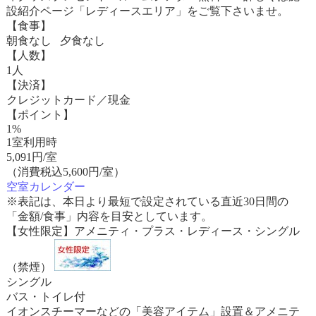
設紹介ページ「レディースエリア」をご覧下さいませ。
【食事】
朝食なし 夕食なし
【人数】
1人
【決済】
クレジットカード／現金
【ポイント】
1%
1室利用時
5,091
円/室
（消費税込5,600円/室）
空室カレンダー
※表記は、本日より最短で設定されている直近30日間の
「金額/食事」内容を目安としています。
【女性限定】アメニティ・プラス・レディース・シングル
（禁煙）
シングル
バス・トイレ付
イオンスチーマーなどの「美容アイテム」設置＆アメニテ