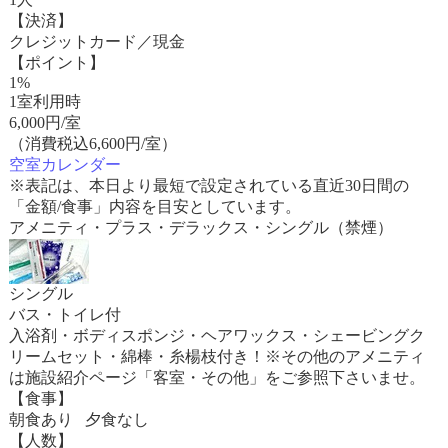
【決済】
クレジットカード／現金
【ポイント】
1%
1室利用時
6,000
円/室
（消費税込6,600円/室）
空室カレンダー
※表記は、本日より最短で設定されている直近30日間の
「金額/食事」内容を目安としています。
アメニティ・プラス・デラックス・シングル（禁煙）
シングル
バス・トイレ付
入浴剤・ボディスポンジ・ヘアワックス・シェービングク
リームセット・綿棒・糸楊枝付き！※その他のアメニティ
は施設紹介ページ「客室・その他」をご参照下さいませ。
【食事】
朝食あり 夕食なし
【人数】