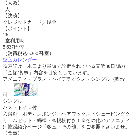
【人数】
1人
【決済】
クレジットカード／現金
【ポイント】
1%
1室利用時
5,637
円/室
（消費税込6,200円/室）
空室カレンダー
※表記は、本日より最短で設定されている直近30日間の
「金額/食事」内容を目安としています。
アメニティ・プラス・ハイデラックス・シングル（喫煙
可）
シングル
バス・トイレ付
入浴剤・ボディスポンジ・ヘアワックス・シェービングク
リームセット・綿棒・糸楊枝付き！※その他のアメニティ
は施設紹介ページ「客室・その他」をご参照下さいませ。
【食事】