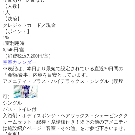
【人数】
1人
【決済】
クレジットカード／現金
【ポイント】
1%
1室利用時
6,546
円/室
（消費税込7,200円/室）
空室カレンダー
※表記は、本日より最短で設定されている直近30日間の
「金額/食事」内容を目安としています。
アメニティ・プラス・ハイデラックス・シングル（喫煙
可）
シングル
バス・トイレ付
入浴剤・ボディスポンジ・ヘアワックス・シェービングク
リームセット・綿棒・糸楊枝付き！※その他のアメニティ
は施設紹介ページ「客室・その他」をご参照下さいませ。
【食事】