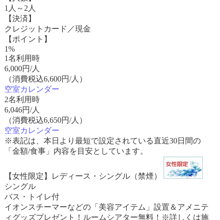
1人～2人
【決済】
クレジットカード／現金
【ポイント】
1%
1名利用時
6,000
円/人
（消費税込6,600円/人）
空室カレンダー
2名利用時
6,046
円/人
（消費税込6,650円/人）
空室カレンダー
※表記は、本日より最短で設定されている直近30日間の
「金額/食事」内容を目安としています。
【女性限定】レディース・シングル（禁煙）
シングル
バス・トイレ付
イオンスチーマーなどの「美容アイテム」設置＆アメニテ
ィグッズプレゼント！ルームシアター無料！※詳しくは施