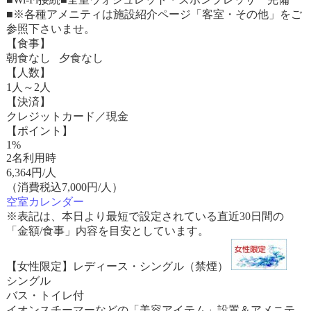
■※各種アメニティは施設紹介ページ「客室・その他」をご
参照下さいませ。
【食事】
朝食なし 夕食なし
【人数】
1人～2人
【決済】
クレジットカード／現金
【ポイント】
1%
2名利用時
6,364
円/人
（消費税込7,000円/人）
空室カレンダー
※表記は、本日より最短で設定されている直近30日間の
「金額/食事」内容を目安としています。
【女性限定】レディース・シングル（禁煙）
シングル
バス・トイレ付
イオンスチーマーなどの「美容アイテム」設置＆アメニテ