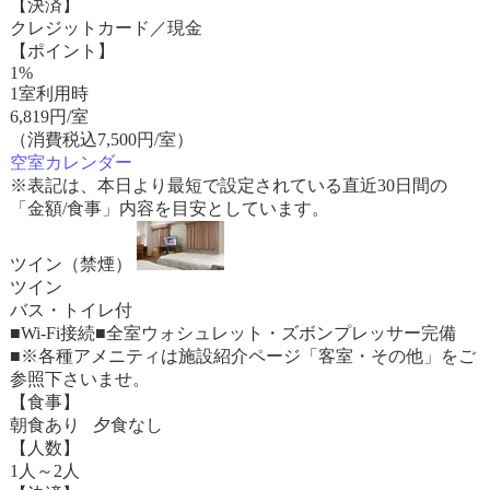
【決済】
クレジットカード／現金
【ポイント】
1%
1室利用時
6,819
円/室
（消費税込7,500円/室）
空室カレンダー
※表記は、本日より最短で設定されている直近30日間の
「金額/食事」内容を目安としています。
ツイン（禁煙）
ツイン
バス・トイレ付
■Wi-Fi接続■全室ウォシュレット・ズボンプレッサー完備
■※各種アメニティは施設紹介ページ「客室・その他」をご
参照下さいませ。
【食事】
朝食あり 夕食なし
【人数】
1人～2人