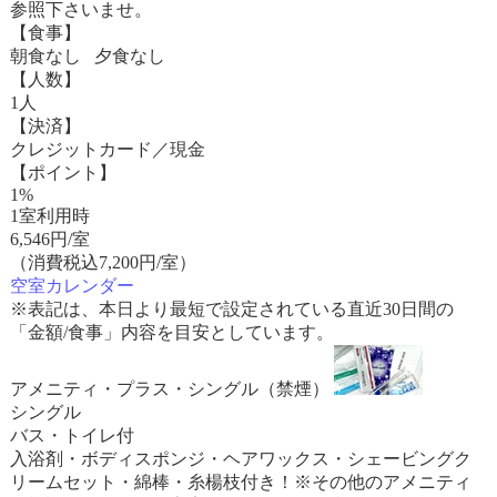
参照下さいませ。
【食事】
朝食なし 夕食なし
【人数】
1人
【決済】
クレジットカード／現金
【ポイント】
1%
1室利用時
6,546
円/室
（消費税込7,200円/室）
空室カレンダー
※表記は、本日より最短で設定されている直近30日間の
「金額/食事」内容を目安としています。
アメニティ・プラス・シングル（禁煙）
シングル
バス・トイレ付
入浴剤・ボディスポンジ・ヘアワックス・シェービングク
リームセット・綿棒・糸楊枝付き！※その他のアメニティ