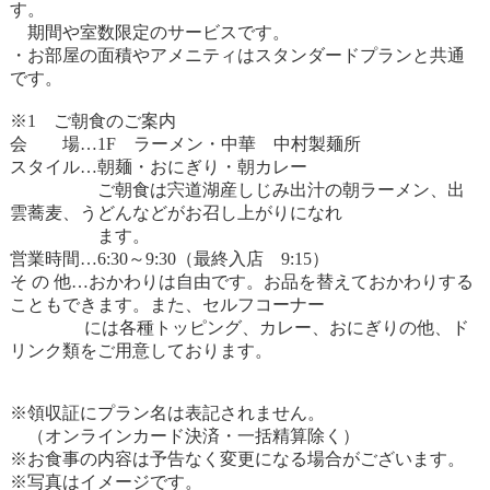
す。
期間や室数限定のサービスです。
・お部屋の面積やアメニティはスタンダードプランと共通
です。
※1 ご朝食のご案内
会 場…1F ラーメン・中華 中村製麺所
スタイル…朝麺・おにぎり・朝カレー
ご朝食は宍道湖産しじみ出汁の朝ラーメン、出
雲蕎麦、うどんなどがお召し上がりになれ
ます。
営業時間…6:30～9:30（最終入店 9:15）
そ の 他…おかわりは自由です。お品を替えておかわりする
こともできます。また、セルフコーナー
には各種トッピング、カレー、おにぎりの他、ド
リンク類をご用意しております。
※領収証にプラン名は表記されません。
（オンラインカード決済・一括精算除く）
※お食事の内容は予告なく変更になる場合がございます。
※写真はイメージです。