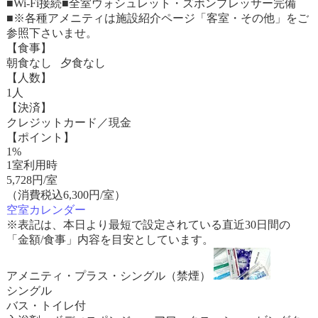
■Wi-Fi接続■全室ウォシュレット・ズボンプレッサー完備
■※各種アメニティは施設紹介ページ「客室・その他」をご
参照下さいませ。
【食事】
朝食なし 夕食なし
【人数】
1人
【決済】
クレジットカード／現金
【ポイント】
1%
1室利用時
5,728
円/室
（消費税込6,300円/室）
空室カレンダー
※表記は、本日より最短で設定されている直近30日間の
「金額/食事」内容を目安としています。
アメニティ・プラス・シングル（禁煙）
シングル
バス・トイレ付