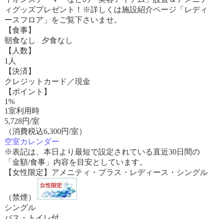
ィグッズプレゼント！※詳しくは施設紹介ページ「レディ
ースフロア」をご覧下さいませ。
【食事】
朝食なし 夕食なし
【人数】
1人
【決済】
クレジットカード／現金
【ポイント】
1%
1室利用時
5,728
円/室
（消費税込6,300円/室）
空室カレンダー
※表記は、本日より最短で設定されている直近30日間の
「金額/食事」内容を目安としています。
【女性限定】アメニティ・プラス・レディース・シングル
（禁煙）
シングル
バス・トイレ付