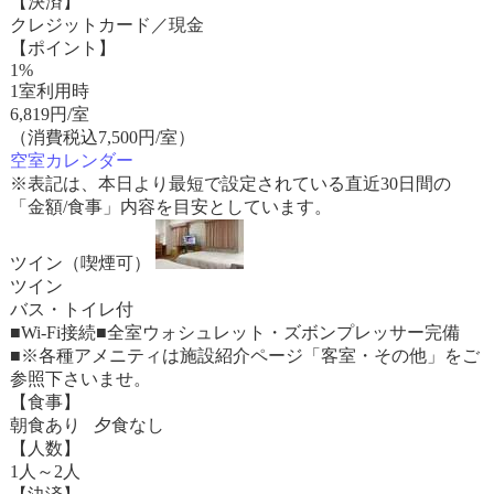
【決済】
クレジットカード／現金
【ポイント】
1%
1室利用時
6,819
円/室
（消費税込7,500円/室）
空室カレンダー
※表記は、本日より最短で設定されている直近30日間の
「金額/食事」内容を目安としています。
ツイン（喫煙可）
ツイン
バス・トイレ付
■Wi-Fi接続■全室ウォシュレット・ズボンプレッサー完備
■※各種アメニティは施設紹介ページ「客室・その他」をご
参照下さいませ。
【食事】
朝食あり 夕食なし
【人数】
1人～2人