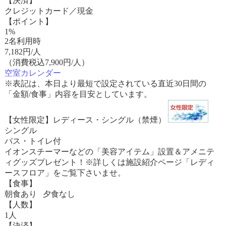
【決済】
クレジットカード／現金
【ポイント】
1%
2名利用時
7,182
円/人
（消費税込7,900円/人）
空室カレンダー
※表記は、本日より最短で設定されている直近30日間の
「金額/食事」内容を目安としています。
【女性限定】レディース・シングル（禁煙）
シングル
バス・トイレ付
イオンスチーマーなどの「美容アイテム」設置＆アメニテ
ィグッズプレゼント！※詳しくは施設紹介ページ「レディ
ースフロア」をご覧下さいませ。
【食事】
朝食あり 夕食なし
【人数】
1人
【決済】