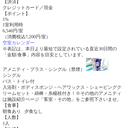
【決済】
クレジットカード／現金
【ポイント】
1%
1室利用時
6,546
円/室
（消費税込7,200円/室）
空室カレンダー
※表記は、本日より最短で設定されている直近30日間の
「金額/食事」内容を目安としています。
アメニティ・プラス・シングル（禁煙）
シングル
バス・トイレ付
入浴剤・ボディスポンジ・ヘアワックス・シェービングク
リームセット・綿棒・糸楊枝付き！※その他のアメニティ
は施設紹介ページ「客室・その他」をご参照下さいませ。
【食事】
朝食あり 夕食なし
【人数】
1人