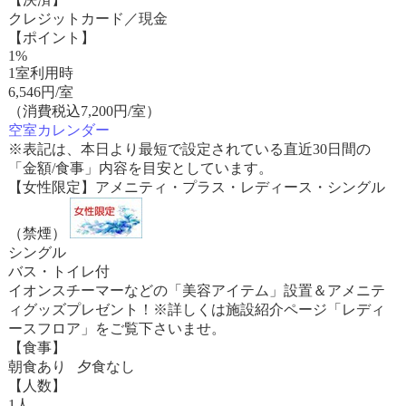
クレジットカード／現金
【ポイント】
1%
1室利用時
6,546
円/室
（消費税込7,200円/室）
空室カレンダー
※表記は、本日より最短で設定されている直近30日間の
「金額/食事」内容を目安としています。
【女性限定】アメニティ・プラス・レディース・シングル
（禁煙）
シングル
バス・トイレ付
イオンスチーマーなどの「美容アイテム」設置＆アメニテ
ィグッズプレゼント！※詳しくは施設紹介ページ「レディ
ースフロア」をご覧下さいませ。
【食事】
朝食あり 夕食なし
【人数】
1人