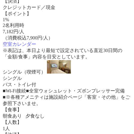
【決済】
クレジットカード／現金
【ポイント】
1%
2名利用時
7,182
円/人
（消費税込7,900円/人）
空室カレンダー
※表記は、本日より最短で設定されている直近30日間の
「金額/食事」内容を目安としています。
シングル（喫煙可）
シングル
バス・トイレ付
■Wi-Fi接続■全室ウォシュレット・ズボンプレッサー完備
■※各種アメニティは施設紹介ページ「客室・その他」をご
参照下さいませ。
【食事】
朝食あり 夕食なし
【人数】
1人