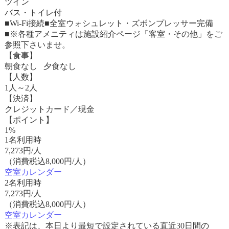
ツイン
バス・トイレ付
■Wi-Fi接続■全室ウォシュレット・ズボンプレッサー完備
■※各種アメニティは施設紹介ページ「客室・その他」をご
参照下さいませ。
【食事】
朝食なし 夕食なし
【人数】
1人～2人
【決済】
クレジットカード／現金
【ポイント】
1%
1名利用時
7,273
円/人
（消費税込8,000円/人）
空室カレンダー
2名利用時
7,273
円/人
（消費税込8,000円/人）
空室カレンダー
※表記は、本日より最短で設定されている直近30日間の