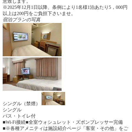
意致します。
※2025年12月1日以降、条例により1名様1泊あたり5，000円
以上は200円をご負担下さいませ。
宿泊プランの写真
シングル（禁煙）
シングル
バス・トイレ付
■Wi-Fi接続■全室ウォシュレット・ズボンプレッサー完備
■※各種アメニティは施設紹介ページ「客室・その他」をご