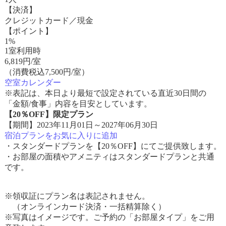
【決済】
クレジットカード／現金
【ポイント】
1%
1室利用時
6,819
円/室
（消費税込7,500円/室）
空室カレンダー
※表記は、本日より最短で設定されている直近30日間の
「金額/食事」内容を目安としています。
【20％OFF】限定プラン
【期間】2023年11月01日～2027年06月30日
宿泊プランをお気に入りに追加
・スタンダードプランを【20％OFF】にてご提供致します。
・お部屋の面積やアメニティはスタンダードプランと共通
です。
※領収証にプラン名は表記されません。
（オンラインカード決済・一括精算除く）
※写真はイメージです。ご予約の「お部屋タイプ」をご用