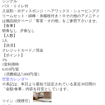
シングル
バス・トイレ付
入浴剤・ボディスポンジ・ヘアワックス・シェービングク
リームセット・綿棒・糸楊枝付き！※その他のアメニティ
は施設紹介ページ「客室・その他」をご参照下さいませ。
【食事】
朝食なし 夕食なし
【人数】
1人
【決済】
クレジットカード／現金
【ポイント】
1%
1室利用時
6,910
円/室
（消費税込7,600円/室）
空室カレンダー
※表記は、本日より最短で設定されている直近30日間の
「金額/食事」内容を目安としています。
ツイン（喫煙可）