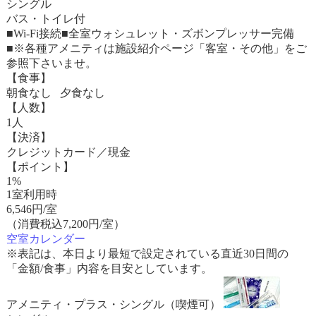
シングル
バス・トイレ付
■Wi-Fi接続■全室ウォシュレット・ズボンプレッサー完備
■※各種アメニティは施設紹介ページ「客室・その他」をご
参照下さいませ。
【食事】
朝食なし 夕食なし
【人数】
1人
【決済】
クレジットカード／現金
【ポイント】
1%
1室利用時
6,546
円/室
（消費税込7,200円/室）
空室カレンダー
※表記は、本日より最短で設定されている直近30日間の
「金額/食事」内容を目安としています。
アメニティ・プラス・シングル（喫煙可）