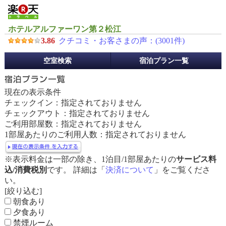
ホテルアルファーワン第２松江
3.86
クチコミ・お客さまの声：(
3001
件)
予
空室検索
宿泊プラン一覧
約
メ
ニ
現在の表示条件
ュ
チェックイン：指定されておりません
ー
チェックアウト：指定されておりません
ご利用部屋数：指定されておりません
1部屋あたりのご利用人数：指定されておりません
※表示料金は一部の除き、1泊目/1部屋あたりの
サービス料
込/消費税別
です。 詳細は「
決済について
」をご覧くださ
い。
[絞り込む]
朝食あり
夕食あり
禁煙ルーム