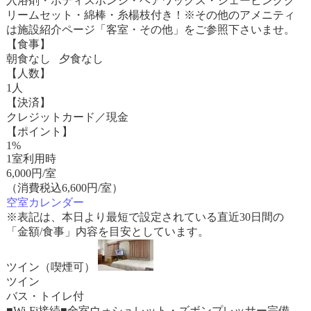
入浴剤・ボディスポンジ・ヘアワックス・シェービングク
リームセット・綿棒・糸楊枝付き！※その他のアメニティ
は施設紹介ページ「客室・その他」をご参照下さいませ。
【食事】
朝食なし 夕食なし
【人数】
1人
【決済】
クレジットカード／現金
【ポイント】
1%
1室利用時
6,000
円/室
（消費税込6,600円/室）
空室カレンダー
※表記は、本日より最短で設定されている直近30日間の
「金額/食事」内容を目安としています。
ツイン（喫煙可）
ツイン
バス・トイレ付
■Wi-Fi接続■全室ウォシュレット・ズボンプレッサー完備