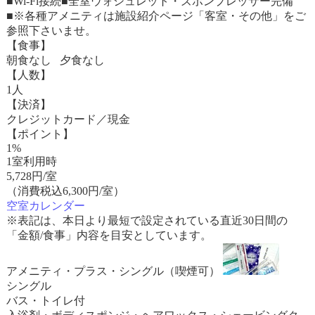
■Wi-Fi接続■全室ウォシュレット・ズボンプレッサー完備
■※各種アメニティは施設紹介ページ「客室・その他」をご
参照下さいませ。
【食事】
朝食なし 夕食なし
【人数】
1人
【決済】
クレジットカード／現金
【ポイント】
1%
1室利用時
5,728
円/室
（消費税込6,300円/室）
空室カレンダー
※表記は、本日より最短で設定されている直近30日間の
「金額/食事」内容を目安としています。
アメニティ・プラス・シングル（喫煙可）
シングル
バス・トイレ付