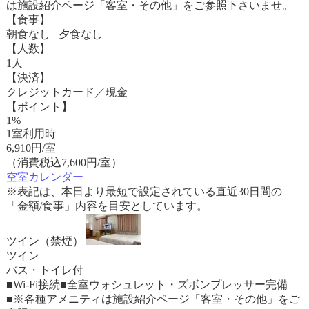
は施設紹介ページ「客室・その他」をご参照下さいませ。
【食事】
朝食なし 夕食なし
【人数】
1人
【決済】
クレジットカード／現金
【ポイント】
1%
1室利用時
6,910
円/室
（消費税込7,600円/室）
空室カレンダー
※表記は、本日より最短で設定されている直近30日間の
「金額/食事」内容を目安としています。
ツイン（禁煙）
ツイン
バス・トイレ付
■Wi-Fi接続■全室ウォシュレット・ズボンプレッサー完備
■※各種アメニティは施設紹介ページ「客室・その他」をご