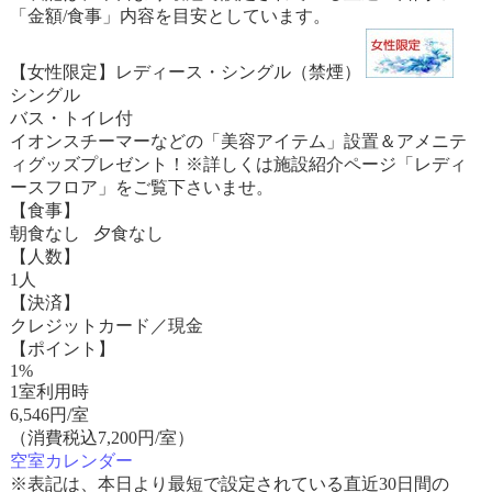
「金額/食事」内容を目安としています。
【女性限定】レディース・シングル（禁煙）
シングル
バス・トイレ付
イオンスチーマーなどの「美容アイテム」設置＆アメニテ
ィグッズプレゼント！※詳しくは施設紹介ページ「レディ
ースフロア」をご覧下さいませ。
【食事】
朝食なし 夕食なし
【人数】
1人
【決済】
クレジットカード／現金
【ポイント】
1%
1室利用時
6,546
円/室
（消費税込7,200円/室）
空室カレンダー
※表記は、本日より最短で設定されている直近30日間の