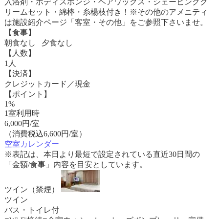
入浴剤・ボディスポンジ・ヘアワックス・シェービングク
リームセット・綿棒・糸楊枝付き！※その他のアメニティ
は施設紹介ページ「客室・その他」をご参照下さいませ。
【食事】
朝食なし 夕食なし
【人数】
1人
【決済】
クレジットカード／現金
【ポイント】
1%
1室利用時
6,000
円/室
（消費税込6,600円/室）
空室カレンダー
※表記は、本日より最短で設定されている直近30日間の
「金額/食事」内容を目安としています。
ツイン（禁煙）
ツイン
バス・トイレ付