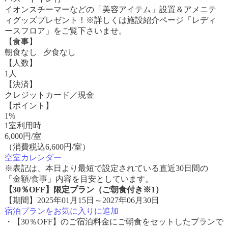
イオンスチーマーなどの「美容アイテム」設置＆アメニテ
ィグッズプレゼント！※詳しくは施設紹介ページ「レディ
ースフロア」をご覧下さいませ。
【食事】
朝食なし 夕食なし
【人数】
1人
【決済】
クレジットカード／現金
【ポイント】
1%
1室利用時
6,000
円/室
（消費税込6,600円/室）
空室カレンダー
※表記は、本日より最短で設定されている直近30日間の
「金額/食事」内容を目安としています。
【30％OFF】限定プラン（ご朝食付き※1）
【期間】2025年01月15日～2027年06月30日
宿泊プランをお気に入りに追加
・【30％OFF】のご宿泊料金にご朝食をセットしたプランで