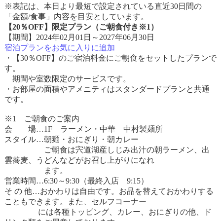
※表記は、本日より最短で設定されている直近30日間の
「金額/食事」内容を目安としています。
【20％OFF】限定プラン（ご朝食付き※1）
【期間】2024年02月01日～2027年06月30日
宿泊プランをお気に入りに追加
・【30％OFF】のご宿泊料金にご朝食をセットしたプランで
す。
期間や室数限定のサービスです。
・お部屋の面積やアメニティはスタンダードプランと共通
です。
※1 ご朝食のご案内
会 場…1F ラーメン・中華 中村製麺所
スタイル…朝麺・おにぎり・朝カレー
ご朝食は宍道湖産しじみ出汁の朝ラーメン、出
雲蕎麦、うどんなどがお召し上がりになれ
ます。
営業時間…6:30～9:30（最終入店 9:15）
そ の 他…おかわりは自由です。お品を替えておかわりする
こともできます。また、セルフコーナー
には各種トッピング、カレー、おにぎりの他、ド