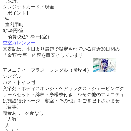
【決済】
クレジットカード／現金
【ポイント】
1%
1室利用時
6,546
円/室
（消費税込7,200円/室）
空室カレンダー
※表記は、本日より最短で設定されている直近30日間の
「金額/食事」内容を目安としています。
アメニティ・プラス・シングル（喫煙可）
シングル
バス・トイレ付
入浴剤・ボディスポンジ・ヘアワックス・シェービングク
リームセット・綿棒・糸楊枝付き！※その他のアメニティ
は施設紹介ページ「客室・その他」をご参照下さいませ。
【食事】
朝食あり 夕食なし
【人数】
1人