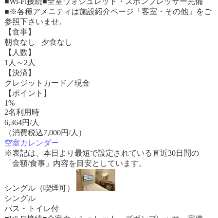
■Wi-Fi接続■全室ウォシュレット・ズボンプレッサー完備
■※各種アメニティは施設紹介ページ「客室・その他」をご
参照下さいませ。
【食事】
朝食なし 夕食なし
【人数】
1人～2人
【決済】
クレジットカード／現金
【ポイント】
1%
2名利用時
6,364
円/人
（消費税込7,000円/人）
空室カレンダー
※表記は、本日より最短で設定されている直近30日間の
「金額/食事」内容を目安としています。
シングル（喫煙可）
シングル
バス・トイレ付