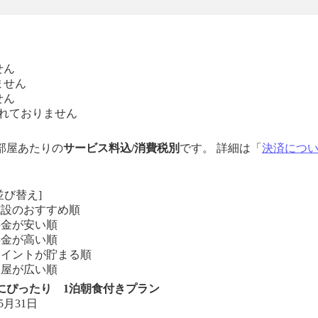
せん
ません
せん
れておりません
1部屋あたりの
サービス料込/消費税別
です。 詳細は「
決済につ
並び替え]
施設のおすすめ順
料金が安い順
料金が高い順
ポイントが貯まる順
部屋が広い順
にぴったり 1泊朝食付きプラン
5月31日