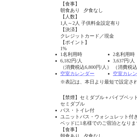
【食事】
朝食あり 夕食なし
【人数】
1人～2人 子供料金設定有り
【決済】
クレジットカード／現金
【ポイント】
1%
1名利用時
2名利用時
6,182
円/人
3,637
円/人
（消費税込6,800円/人）
（消費税込4
空室カレンダー
空室カレ
※表記は、本日より最短で設定され
【禁煙】セミダブル＋パイプベッ
セミダブル
バス・トイレ付
ユニットバス・ウォシュレット付
ベッドに1名様でのご宿泊となりま
【食事】
朝食あり 夕食なし