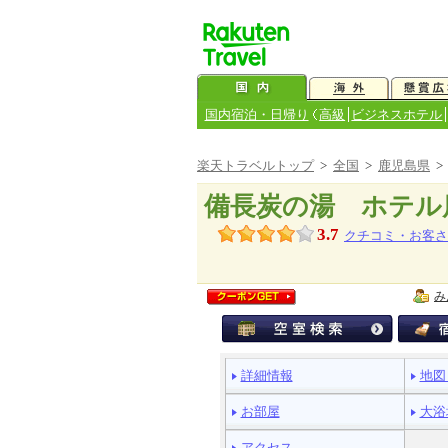
国内宿泊・日帰り
高級
ビジネスホテル
楽天トラベルトップ
>
全国
>
鹿児島県
備長炭の湯 ホテル
3.7
クチコミ・お客さ
み
ペ
詳細情報
地図
ー
ジ
お部屋
大浴
メ
ニ
アクセス