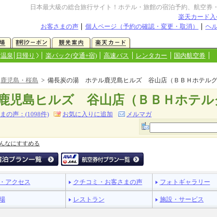
日本最大級の総合旅行サイト！ホテル・旅館の宿泊予約、航空券
楽天カード入
お客さまの声
個人ページ（予約の確認・変更・取消）
ヘ
温泉
日帰り
楽パック(交通+宿)
高速バス
レンタカー
国内航空券
>
鹿児島・桜島
> 備長炭の湯 ホテル鹿児島ヒルズ 谷山店（ＢＢＨホテル
鹿児島ヒルズ 谷山店（ＢＢＨホテル
まの声：(
1098
件)
お気に入りに追加
メルマガ
んなにすすめる
・アクセス
クチコミ・お客さまの声
フォトギャラリー
場
レストラン
施設・サービス