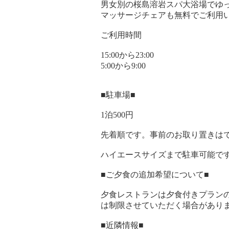
男女別の桜島溶岩スパ大浴場でゆ
マッサージチェアも無料でご利用
ご利用時間
15:00から23:00
5:00から9:00
■駐車場■
1泊500円
先着順です。事前のお取り置きは
ハイエースサイズまで駐車可能で
■ご夕食の追加希望について■
夕食レストランは夕食付きプラン
は制限させていただく場合があり
■近隣情報■