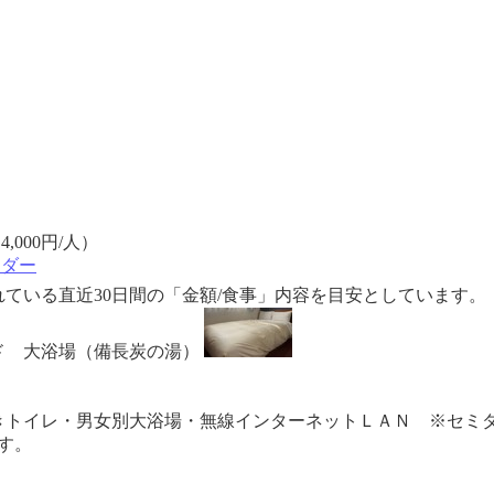
,000円/人）
ンダー
ている直近30日間の「金額/食事」内容を目安としています。
ド 大浴場（備長炭の湯）
きトイレ・男女別大浴場・無線インターネットＬＡＮ ※セミダ
す。