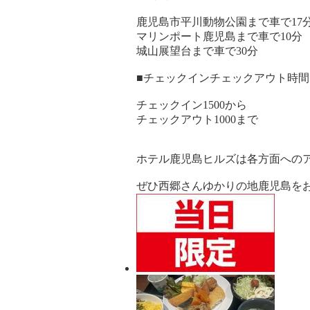
鹿児島市平川動物公園まで車で17
マリンポート鹿児島まで車で10分
城山展望台まで車で30分
■チェックインチェックアウト時間
チェックイン1500から
チェックアウト1000まで
ホテル鹿児島ヒルズは各方面への
ぜひ西郷さんゆかりの地鹿児島を
宿
泊
プ
ラ
ン
の
写
真