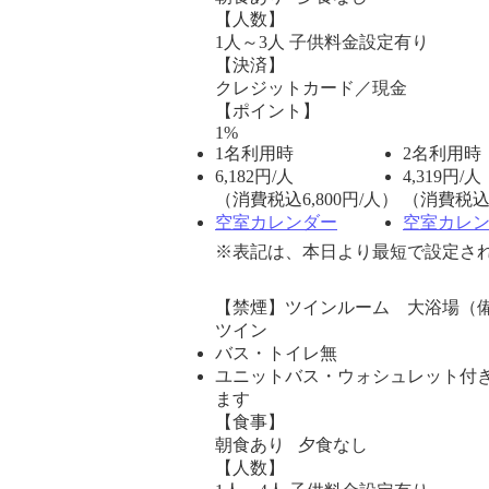
【人数】
1人～3人 子供料金設定有り
【決済】
クレジットカード／現金
【ポイント】
1%
1名利用時
2名利用時
6,182
円/人
4,319
円/人
（消費税込6,800円/人）
（消費税込4
空室カレンダー
空室カレ
※表記は、本日より最短で設定され
【禁煙】ツインルーム 大浴場（
ツイン
バス・トイレ無
ユニットバス・ウォシュレット付き
ます
【食事】
朝食あり 夕食なし
【人数】