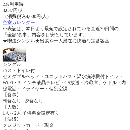
2名利用時
3,637
円/人
（消費税込4,000円/人）
空室カレンダー
※表記は、本日より最短で設定されている直近30日間の
「金額/食事」内容を目安としています。
★喫煙シングル★出張や一人滞在に快適な定番客室
シングル
バス・トイレ付
セミダブルベッド・ユニットバス・温水洗浄機付トイレ・
Wi-FI・32インチ液晶テレビ・CS放送・冷蔵庫、ケトル・内
線電話・ドライヤー・個別空調
【食事】
朝食なし 夕食なし
【人数】
1人～2人 子供料金設定有り
【決済】
クレジットカード／現金