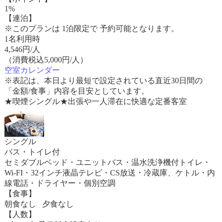
1%
【連泊】
※このプランは 1泊限定で 予約可能となります。
1名利用時
4,546
円/人
（消費税込5,000円/人）
空室カレンダー
※表記は、本日より最短で設定されている直近30日間の
「金額/食事」内容を目安としています。
★喫煙シングル★出張や一人滞在に快適な定番客室
シングル
バス・トイレ付
セミダブルベッド・ユニットバス・温水洗浄機付トイレ・
Wi-FI・32インチ液晶テレビ・CS放送・冷蔵庫、ケトル・内
線電話・ドライヤー・個別空調
【食事】
朝食なし 夕食なし
【人数】