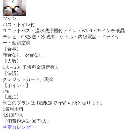
ツイン
バス・トイレ付
ユニットバス・温水洗浄機付トイレ・Wi-FI・35インチ液晶
テレビ・CS放送・冷蔵庫、ケトル・内線電話・ドライヤ
ー・個別空調
【食事】
朝食なし 夕食なし
【人数】
1人～2人 子供料金設定有り
【決済】
クレジットカード／現金
【ポイント】
1%
【連泊】
※このプランは 1泊限定で 予約可能となります。
1名利用時
4,910
円/人
（消費税込5,400円/人）
空室カレンダー