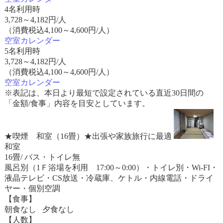
4名利用時
3,728
～
4,182
円/人
（消費税込4,100～4,600円/人）
空室カレンダー
5名利用時
3,728
～
4,182
円/人
（消費税込4,100～4,600円/人）
空室カレンダー
※表記は、本日より最短で設定されている直近30日間の
「金額/食事」内容を目安としています。
★喫煙 和室（16畳）★出張や家族旅行に最適
和室
16畳/ バス・トイレ無
風呂別（1Ｆ浴場を利用 17:00～0:00）・トイレ別・Wi-FI・
液晶テレビ・CS放送・冷蔵庫、ケトル・内線電話・ドライ
ヤー・個別空調
【食事】
朝食なし 夕食なし
【人数】