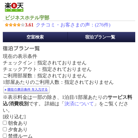
ビジネスホテル宇部
3.61
クチコミ・お客さまの声：(
276
件)
予
空室検索
宿泊プラン一覧
約
メ
ニ
現在の表示条件
ュ
チェックイン：指定されておりません
ー
チェックアウト：指定されておりません
ご利用部屋数：指定されておりません
1部屋あたりのご利用人数：指定されておりません
※表示料金は一部の除き、1泊目/1部屋あたりの
サービス料
込/消費税別
です。 詳細は「
決済について
」をご覧くださ
い。
[絞り込む]
朝食あり
夕食あり
禁煙ルーム