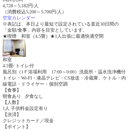
4,728
～
5,182
円/人
（消費税込5,200～5,700円/人）
空室カレンダー
※表記は、本日より最短で設定されている直近30日間の
「金額/食事」内容を目安としています。
★喫煙 和室（4.5畳）★1人出張に最適快適空間
和室
4.5畳/ トイレ付
風呂別（1Ｆ浴場利用 17:00～0:00）洗面所・温水洗浄機付
トイレ・Wi-FI・液晶テレビ・CS放送・冷蔵庫、ケトル・内
線電話・ドライヤー・個別空調
【食事】
朝食あり 夕食なし
【人数】
1人 子供料金設定有り
【決済】
クレジットカード／現金
【ポイント】