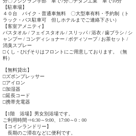
分〇フジグラン宇部 車で7分〇チタン工業 車で10分
【駐車場】
４０台 バイク・普通車無料 〇大型車有料・予約制（ト
ラック・バス駐車可 但しホテルまでご連絡下さい）
【客室アメニティ】
バスタオル / フェイスタオル / スリッパ / 浴衣 / 歯ブラシ / シ
ャンプー / コンディショナー / ボディソープ / お茶セット /
消臭スプレー
□くし・ひげそりはフロントにご用意しております。（無
料）
【無料貸出】
□ズボンプレッサー
□アイロン
□加湿器
□延長コード
□携帯充電器
【1階 浴場】男女別浴場です。
ご利用時間⇒6:30～9:00、17:00～0：00
【コインランドリー】
長期のご滞在などに便利です。