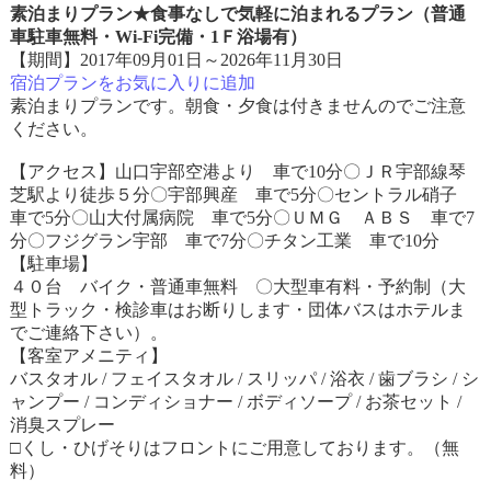
素泊まりプラン★食事なしで気軽に泊まれるプラン（普通
車駐車無料・Wi-Fi完備・1Ｆ浴場有）
【期間】2017年09月01日～2026年11月30日
宿泊プランをお気に入りに追加
素泊まりプランです。朝食・夕食は付きませんのでご注意
ください。
【アクセス】山口宇部空港より 車で10分〇ＪＲ宇部線琴
芝駅より徒歩５分〇宇部興産 車で5分〇セントラル硝子
車で5分〇山大付属病院 車で5分〇ＵＭＧ ＡＢＳ 車で7
分〇フジグラン宇部 車で7分〇チタン工業 車で10分
【駐車場】
４０台 バイク・普通車無料 〇大型車有料・予約制（大
型トラック・検診車はお断りします・団体バスはホテルま
でご連絡下さい）。
【客室アメニティ】
バスタオル / フェイスタオル / スリッパ / 浴衣 / 歯ブラシ / シ
ャンプー / コンディショナー / ボディソープ / お茶セット /
消臭スプレー
□くし・ひげそりはフロントにご用意しております。（無
料）