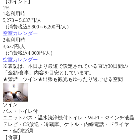
【ポイント】
1%
1名利用時
5,273
～
5,637
円/人
（消費税込5,800～6,200円/人）
空室カレンダー
2名利用時
3,637
円/人
（消費税込4,000円/人）
空室カレンダー
※表記は、本日より最短で設定されている直近30日間の
「金額/食事」内容を目安としています。
★禁煙 ツイン★出張も観光もゆったり過ごせる空間
ツイン
バス・トイレ付
ユニットバス・温水洗浄機付トイレ・Wi-FI・32インチ液晶
テレビ・CS放送・冷蔵庫、ケトル・内線電話・ドライヤ
ー・個別空調
【食事】