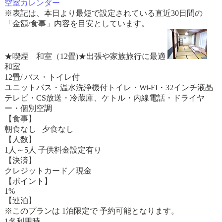
空室カレンダー
※表記は、本日より最短で設定されている直近30日間の
「金額/食事」内容を目安としています。
★喫煙 和室（12畳)★出張や家族旅行に最適
和室
12畳/ バス・トイレ付
ユニットバス・温水洗浄機付トイレ・Wi-FI・32インチ液晶
テレビ・CS放送・冷蔵庫、ケトル・内線電話・ドライヤ
ー・個別空調
【食事】
朝食なし 夕食なし
【人数】
1人～5人 子供料金設定有り
【決済】
クレジットカード／現金
【ポイント】
1%
【連泊】
※このプランは 1泊限定で 予約可能となります。
1名利用時