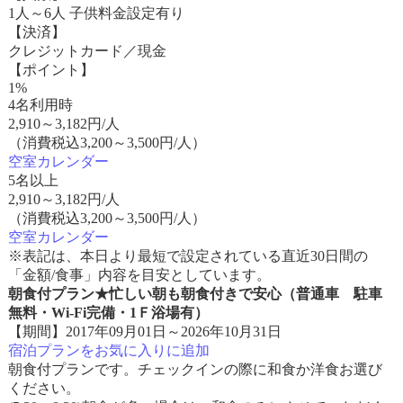
1人～6人 子供料金設定有り
【決済】
クレジットカード／現金
【ポイント】
1%
4名利用時
2,910
～
3,182
円/人
（消費税込3,200～3,500円/人）
空室カレンダー
5名以上
2,910
～
3,182
円/人
（消費税込3,200～3,500円/人）
空室カレンダー
※表記は、本日より最短で設定されている直近30日間の
「金額/食事」内容を目安としています。
朝食付プラン★忙しい朝も朝食付きで安心（普通車 駐車
無料・Wi-Fi完備・1Ｆ浴場有）
【期間】2017年09月01日～2026年10月31日
宿泊プランをお気に入りに追加
朝食付プランです。チェックインの際に和食か洋食お選び
ください。