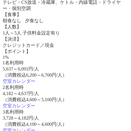
テレビ・CS放送・冷蔵庫、ケトル・内線電話・ドライヤ
ー・個別空調
【食事】
朝食なし 夕食なし
【人数】
1人～5人 子供料金設定有り
【決済】
クレジットカード／現金
【ポイント】
1%
1名利用時
5,637
～
6,091
円/人
（消費税込6,200～6,700円/人）
空室カレンダー
2名利用時
4,182
～
4,637
円/人
（消費税込4,600～5,100円/人）
空室カレンダー
3名利用時
3,728
～
4,182
円/人
（消費税込4,100～4,600円/人）
空室カレンダー