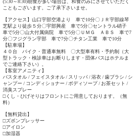
(5:30～8:30)朝食が多い場合は、和食のみにさせていただく
こともございます。ご了承下さいませ。
【アクセス】山口宇部空港より 車で10分〇ＪＲ宇部線琴
芝駅より徒歩５分〇宇部興産 車で5分〇セントラル硝子
車で5分〇山大付属病院 車で5分〇ＵＭＧ ＡＢＳ 車で7
分〇フジグラン宇部 車で7分〇チタン工業 車で10分
【駐車場】
４０台 バイク・普通車無料 〇大型車有料・予約制（大
型トラック・検診車はお断りします・団体バスはホテルま
でご連絡下さい）。
【客室アメニティ】
バスタオル / フェイスタオル / スリッパ / 浴衣 / 歯ブラシ / シ
ャンプー / コンディショナー / ボディソープ / お茶セット /
消臭スプレー
□くし・ひげそりはフロントにご用意しております。（無
料）
【無料貸出】
□ズボンプレッサー
□アイロン
□加湿器