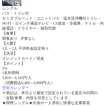
シングル
バス・トイレ付
セミダブルベッド・ユニットバス・温水洗浄機付トイレ・
Wi-FI・32インチ液晶テレビ・CS放送・冷蔵庫、ケトル・内
線電話・ドライヤー・個別空調
【食事】
朝食あり 夕食なし
【人数】
1人～2人 子供料金設定有り
【決済】
クレジットカード／現金
【ポイント】
1%
1名利用時
5,819
～
6,182
円/人
（消費税込6,400～6,800円/人）
空室カレンダー
※表記は、本日より最短で設定されている直近30日間の
「金額/食事」内容を目安としています。
★喫煙シングル★出張や一人滞在に快適な定番客室