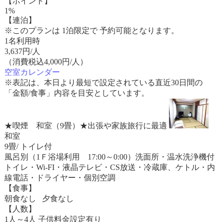
【ポイント】
1%
【連泊】
※このプランは 1泊限定で 予約可能となります。
1名利用時
3,637
円/人
（消費税込4,000円/人）
空室カレンダー
※表記は、本日より最短で設定されている直近30日間の
「金額/食事」内容を目安としています。
★喫煙 和室（9畳）★出張や家族旅行に最適
和室
9畳/ トイレ付
風呂別（1Ｆ浴場利用 17:00～0:00）洗面所・温水洗浄機付
トイレ・Wi-FI・液晶テレビ・CS放送・冷蔵庫、ケトル・内
線電話・ドライヤー・個別空調
【食事】
朝食なし 夕食なし
【人数】
1人～4人 子供料金設定有り