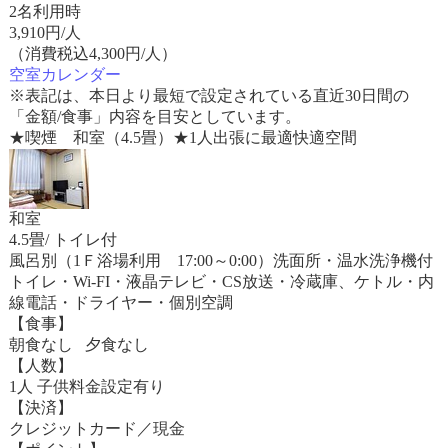
2名利用時
3,910
円/人
（消費税込4,300円/人）
空室カレンダー
※表記は、本日より最短で設定されている直近30日間の
「金額/食事」内容を目安としています。
★喫煙 和室（4.5畳）★1人出張に最適快適空間
和室
4.5畳/ トイレ付
風呂別（1Ｆ浴場利用 17:00～0:00）洗面所・温水洗浄機付
トイレ・Wi-FI・液晶テレビ・CS放送・冷蔵庫、ケトル・内
線電話・ドライヤー・個別空調
【食事】
朝食なし 夕食なし
【人数】
1人 子供料金設定有り
【決済】
クレジットカード／現金