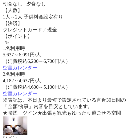
朝食なし 夕食なし
【人数】
1人～2人 子供料金設定有り
【決済】
クレジットカード／現金
【ポイント】
1%
1名利用時
5,637
～
6,091
円/人
（消費税込6,200～6,700円/人）
空室カレンダー
2名利用時
4,182
～
4,637
円/人
（消費税込4,600～5,100円/人）
空室カレンダー
※表記は、本日より最短で設定されている直近30日間の
「金額/食事」内容を目安としています。
★喫煙 ツイン★出張も観光もゆったり過ごせる空間
ツイン