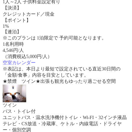
1人～2人 子供料金設定有り
【決済】
クレジットカード／現金
【ポイント】
1%
【連泊】
※このプランは 1泊限定で 予約可能となります。
1名利用時
4,546
円/人
（消費税込5,000円/人）
空室カレンダー
※表記は、本日より最短で設定されている直近30日間の
「金額/食事」内容を目安としています。
★禁煙 ツイン★出張も観光もゆったり過ごせる空間
ツイン
バス・トイレ付
ユニットバス・温水洗浄機付トイレ・Wi-FI・32インチ液晶
テレビ・CS放送・冷蔵庫、ケトル・内線電話・ドライヤ
ー・個別空調