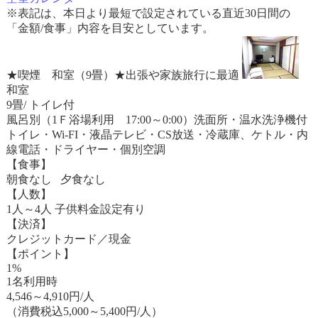
※表記は、本日より最短で設定されている直近30日間の
「金額/食事」内容を目安としています。
★喫煙 和室（9畳）★出張や家族旅行に最適
和室
9畳/ トイレ付
風呂別（1Ｆ浴場利用 17:00～0:00）洗面所・温水洗浄機付
トイレ・Wi-FI・液晶テレビ・CS放送・冷蔵庫、ケトル・内
線電話・ドライヤー・個別空調
【食事】
朝食なし 夕食なし
【人数】
1人～4人 子供料金設定有り
【決済】
クレジットカード／現金
【ポイント】
1%
1名利用時
4,546
～
4,910
円/人
（消費税込5,000～5,400円/人）