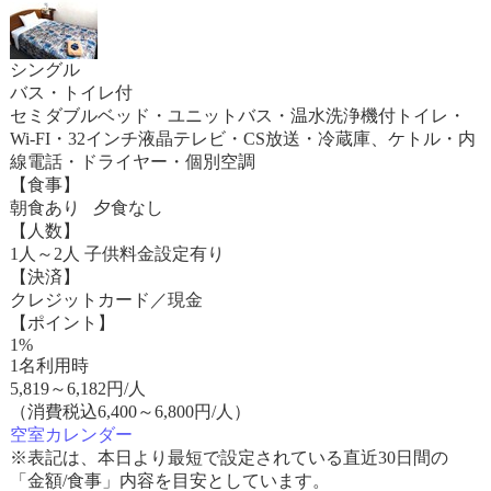
シングル
バス・トイレ付
セミダブルベッド・ユニットバス・温水洗浄機付トイレ・
Wi-FI・32インチ液晶テレビ・CS放送・冷蔵庫、ケトル・内
線電話・ドライヤー・個別空調
【食事】
朝食あり 夕食なし
【人数】
1人～2人 子供料金設定有り
【決済】
クレジットカード／現金
【ポイント】
1%
1名利用時
5,819
～
6,182
円/人
（消費税込6,400～6,800円/人）
空室カレンダー
※表記は、本日より最短で設定されている直近30日間の
「金額/食事」内容を目安としています。