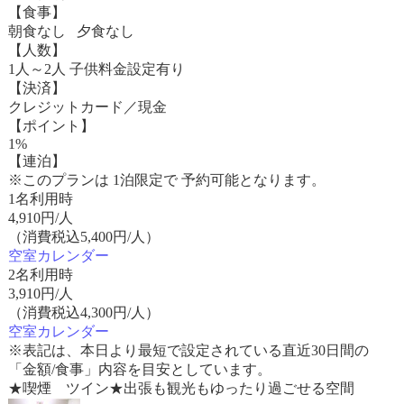
【食事】
朝食なし 夕食なし
【人数】
1人～2人 子供料金設定有り
【決済】
クレジットカード／現金
【ポイント】
1%
【連泊】
※このプランは 1泊限定で 予約可能となります。
1名利用時
4,910
円/人
（消費税込5,400円/人）
空室カレンダー
2名利用時
3,910
円/人
（消費税込4,300円/人）
空室カレンダー
※表記は、本日より最短で設定されている直近30日間の
「金額/食事」内容を目安としています。
★喫煙 ツイン★出張も観光もゆったり過ごせる空間