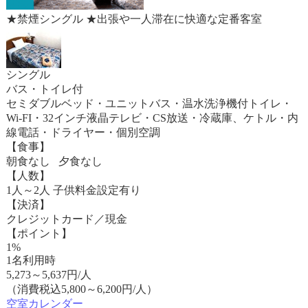
★禁煙シングル ★出張や一人滞在に快適な定番客室
シングル
バス・トイレ付
セミダブルベッド・ユニットバス・温水洗浄機付トイレ・
Wi-FI・32インチ液晶テレビ・CS放送・冷蔵庫、ケトル・内
線電話・ドライヤー・個別空調
【食事】
朝食なし 夕食なし
【人数】
1人～2人 子供料金設定有り
【決済】
クレジットカード／現金
【ポイント】
1%
1名利用時
5,273
～
5,637
円/人
（消費税込5,800～6,200円/人）
空室カレンダー