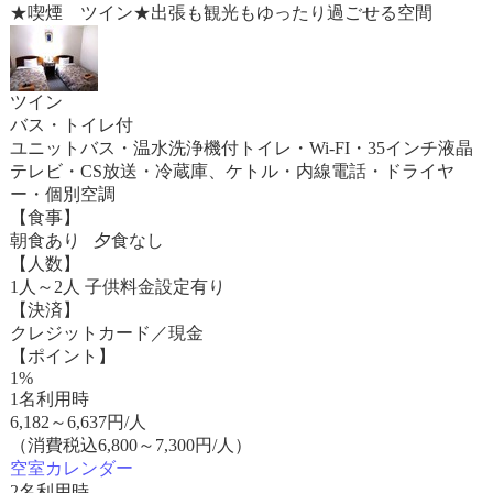
★喫煙 ツイン★出張も観光もゆったり過ごせる空間
ツイン
バス・トイレ付
ユニットバス・温水洗浄機付トイレ・Wi-FI・35インチ液晶
テレビ・CS放送・冷蔵庫、ケトル・内線電話・ドライヤ
ー・個別空調
【食事】
朝食あり 夕食なし
【人数】
1人～2人 子供料金設定有り
【決済】
クレジットカード／現金
【ポイント】
1%
1名利用時
6,182
～
6,637
円/人
（消費税込6,800～7,300円/人）
空室カレンダー
2名利用時