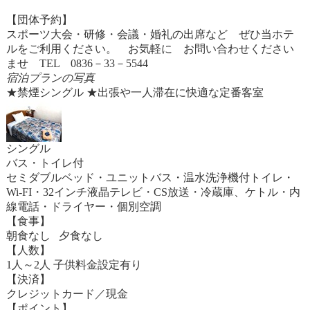
【団体予約】
スポーツ大会・研修・会議・婚礼の出席など ぜひ当ホテ
ルをご利用ください。 お気軽に お問い合わせください
ませ TEL 0836－33－5544
宿泊プランの写真
★禁煙シングル ★出張や一人滞在に快適な定番客室
シングル
バス・トイレ付
セミダブルベッド・ユニットバス・温水洗浄機付トイレ・
Wi-FI・32インチ液晶テレビ・CS放送・冷蔵庫、ケトル・内
線電話・ドライヤー・個別空調
【食事】
朝食なし 夕食なし
【人数】
1人～2人 子供料金設定有り
【決済】
クレジットカード／現金
【ポイント】