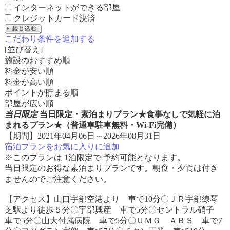
インターネットができる部屋
クレジットカード決済
こだわり条件を追加する
[並び替え]
施設のおすすめ順
料金が安い順
料金が高い順
ポイントが貯まる順
部屋が広い順
当日限定
当日限定・素泊まりプラン★食事なしで気軽に泊
まれるプラン★（普通車駐車無料・Wi-Fi完備）
【期間】2021年04月06日～2026年08月31日
宿泊プランをお気に入りに追加
※このプランは 1泊限定で 予約可能となります。
当日限定のお得な素泊まりプランです。朝食・夕食は付き
ませんのでご注意ください。
【アクセス】山口宇部空港より 車で10分〇ＪＲ宇部線琴
芝駅より徒歩５分〇宇部興産 車で5分〇セントラル硝子
車で5分〇山大付属病院 車で5分〇ＵＭＧ ＡＢＳ 車で7