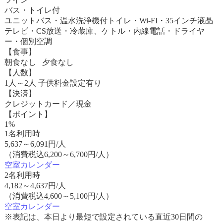
バス・トイレ付
ユニットバス・温水洗浄機付トイレ・Wi-FI・35インチ液晶
テレビ・CS放送・冷蔵庫、ケトル・内線電話・ドライヤ
ー・個別空調
【食事】
朝食なし 夕食なし
【人数】
1人～2人 子供料金設定有り
【決済】
クレジットカード／現金
【ポイント】
1%
1名利用時
5,637
～
6,091
円/人
（消費税込6,200～6,700円/人）
空室カレンダー
2名利用時
4,182
～
4,637
円/人
（消費税込4,600～5,100円/人）
空室カレンダー
※表記は、本日より最短で設定されている直近30日間の