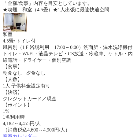
「金額/食事」内容を目安としています。
★喫煙 和室（4.5畳）★1人出張に最適快適空間
和室
4.5畳/ トイレ付
風呂別（1Ｆ浴場利用 17:00～0:00）洗面所・温水洗浄機付
トイレ・Wi-FI・液晶テレビ・CS放送・冷蔵庫、ケトル・内
線電話・ドライヤー・個別空調
【食事】
朝食なし 夕食なし
【人数】
1人 子供料金設定有り
【決済】
クレジットカード／現金
【ポイント】
1%
1名利用時
4,182
～
4,455
円/人
（消費税込4,600～4,900円/人）
空室カレンダー