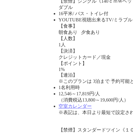
【禁煙】シングル《140ｃｍWベッ
ダブル
16平米/ バス・トイレ付
YOUTUBE視聴出来るTV/ミラブ
【食事】
朝食あり 夕食あり
【人数】
1人
【決済】
クレジットカード／現金
【ポイント】
1%
【連泊】
※このプランは 3泊まで 予約可能
1名利用時
12,546
～
17,819
円/人
（消費税込13,800～19,600円/人）
空室カレンダー
※表記は、本日より最短で設定され
【禁煙】スタンダードツイン《１