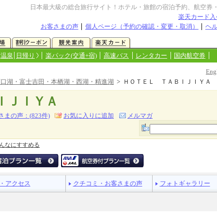
日本最大級の総合旅行サイト！ホテル・旅館の宿泊予約、航空券
楽天カード入
お客さまの声
個人ページ（予約の確認・変更・取消）
ヘ
温泉
日帰り
楽パック(交通+宿)
高速バス
レンタカー
国内航空券
Eng
河口湖・富士吉田・本栖湖・西湖・精進湖
> ＨＯＴＥＬ ＴＡＢＩＪＩＹＡ
ＩＪＩＹＡ
さまの声：(
823
件)
お気に入りに追加
メルマガ
んなにすすめる
・アクセス
クチコミ・お客さまの声
フォトギャラリー