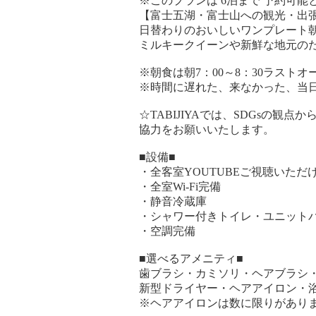
※このプランは 6泊まで 予約可能
【富士五湖・富士山への観光・出張
日替わりのおいしいワンプレート
ミルキークイーンや新鮮な地元の
※朝食は朝7：00～8：30ラスト
※時間に遅れた、来なかった、当
☆TABIJIYAでは、SDGsの
協力をお願いいたします。
■設備■
・全客室YOUTUBEご視聴いただ
・全室Wi-Fi完備
・静音冷蔵庫
・シャワー付きトイレ・ユニット
・空調完備
■選べるアメニティ■
歯ブラシ・カミソリ・ヘアブラシ
新型ドライヤー・ヘアアイロン・
※ヘアアイロンは数に限りがあり