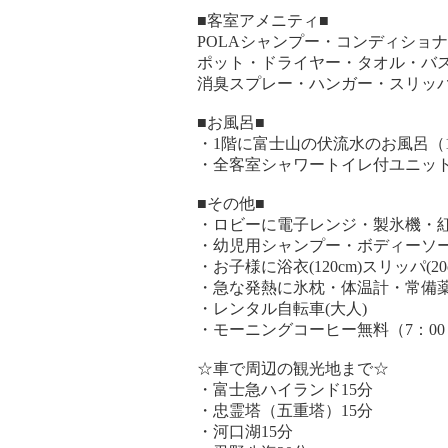
■客室アメニティ■
POLAシャンプー・コンディショ
ポット・ドライヤー・タオル・バ
消臭スプレー・ハンガー・スリッ
■お風呂■
・1階に富士山の伏流水のお風呂（16
・全客室シャワートイレ付ユニッ
■その他■
・ロビーに電子レンジ・製氷機・紅
・幼児用シャンプー・ボディーソ
・お子様に浴衣(120cm)スリッパ(20
・急な発熱に氷枕・体温計・常備
・レンタル自転車(大人)
・モーニングコーヒー無料（7：00～
☆車で周辺の観光地まで☆
・富士急ハイランド15分
・忠霊塔（五重塔）15分
・河口湖15分