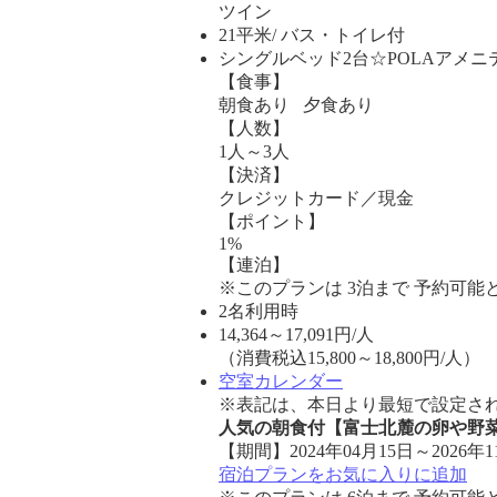
ツイン
21平米/ バス・トイレ付
シングルベッド2台☆POLAアメ
【食事】
朝食あり 夕食あり
【人数】
1人～3人
【決済】
クレジットカード／現金
【ポイント】
1%
【連泊】
※このプランは 3泊まで 予約可能
2名利用時
14,364
～
17,091
円/人
（消費税込15,800～18,800円/人）
空室カレンダー
※表記は、本日より最短で設定され
人気の朝食付【富士北麓の卵や野
【期間】2024年04月15日～2026年1
宿泊プランをお気に入りに追加