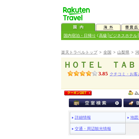
国内宿泊・日帰り
高級
ビジネスホテル
楽天トラベルトップ
>
全国
>
山梨県
>
ＨＯＴＥＬ ＴＡＢ
3.85
クチコミ・お客
み
ペ
詳細情報
地図
ー
ジ
交通・周辺観光情報
メ