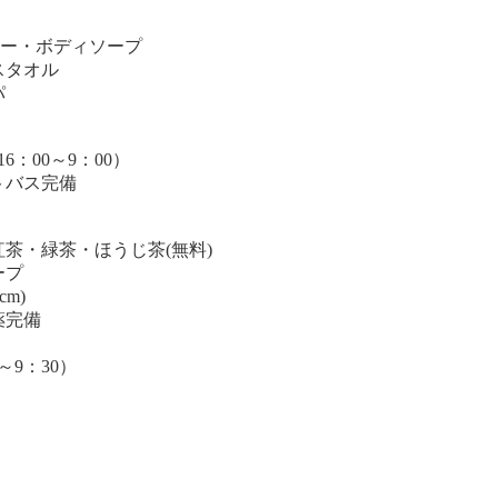
ナー・ボディソープ
スタオル
パ
：00～9：00）
トバス完備
茶・緑茶・ほうじ茶(無料)
ープ
cm)
薬完備
9：30）