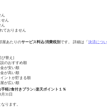
せん
ません
せん
れておりません
1部屋あたりの
サービス料込/消費税別
です。 詳細は「
決済につ
並び替え]
施設のおすすめ順
料金が安い順
料金が高い順
ポイントが貯まる順
部屋が広い順
手軽2食付きプラン♪楽天ポイント１％
8月31日
となります。