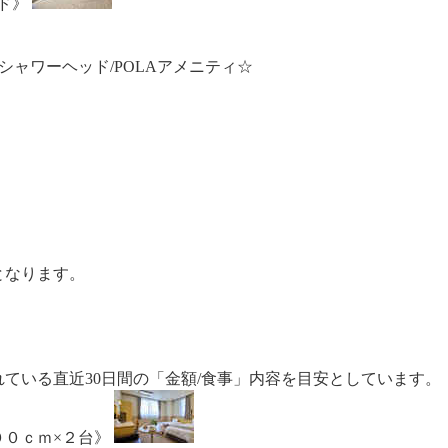
ド》
ルシャワーヘッド/POLAアメニティ☆
となります。
ている直近30日間の「金額/食事」内容を目安としています。
００ｃｍ×２台》