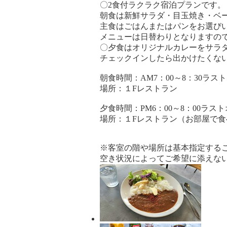
〇2食付ラクラク宿泊プランです。
朝食は新鮮サラダ・目玉焼き・ベ
主食はごはんまたはパンをお選び
メニューは日替わりとなりますの
〇夕食はオリジナルカレーをサラ
チェックインしたら出かけたくな
朝食時間：AM7：00～8：30ラス
場所：１Fレストラン
夕食時間：PM6：00～8：00ラス
場所：１Fレストラン（お部屋で
※客室の階や場所は基本指定する
空き状況によってご希望に添えな
宿
泊
プ
ラ
ン
の