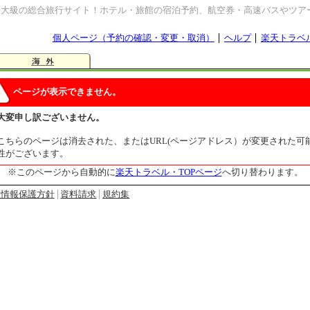
最大級の総合旅行サイト！ホテル・旅館の宿泊予約、航空券・高速バスやツア
個人ページ（予約の確認・変更・取消）
ヘルプ
楽天トラベ
ページが表示できません。
大変申し訳ございません。
こちらのページは消去された、またはURL(ページアドレス）が変更された可
性がございます。
※このページから自動的に
楽天トラベル・TOPページ
へ切り替わります。
人情報保護方針
資料請求
規約集