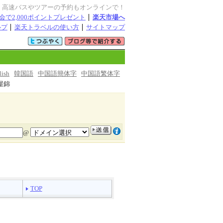
・高速バスやツアーの予約もオンラインで！
会で2,000ポイントプレゼント
楽天市場へ
ルプ
楽天トラベルの使い方
サイトマップ
lish
韓国語
中国語簡体字
中国語繁体字
屋錦
@
TOP