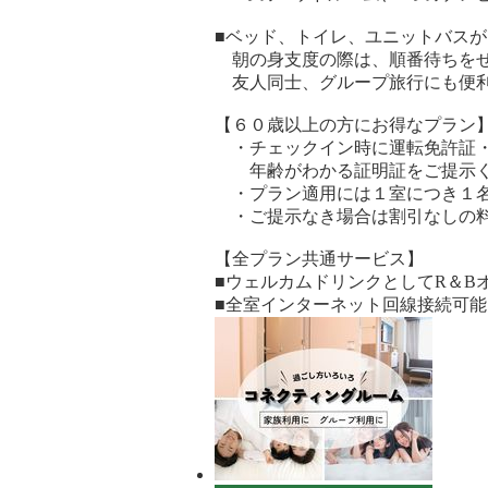
■ベッド、トイレ、ユニットバス
朝の身支度の際は、順番待ちをせ
友人同士、グループ旅行にも便利
【６０歳以上の方にお得なプラン
・チェックイン時に運転免許証・
年齢がわかる証明証をご提示く
・プラン適用には１室につき１名
・ご提示なき場合は割引なしの料
【全プラン共通サービス】
■ウェルカムドリンクとしてR＆B
■全室インターネット回線接続可能（W
宿
泊
プ
ラ
ン
の
写
真