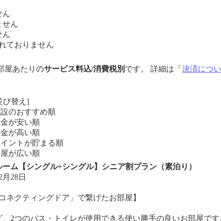
せん
ません
せん
れておりません
1部屋あたりの
サービス料込/消費税別
です。 詳細は「
決済につ
並び替え]
施設のおすすめ順
料金が安い順
料金が高い順
ポイントが貯まる順
部屋が広い順
ンルーム【シングル+シングル】シニア割プラン（素泊り）
2月28日
「コネクティングドア」で繋げたお部屋】
ビ、2つのバス・トイレが使用できる使い勝手の良いお部屋です