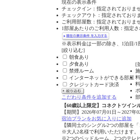
ニ
現在の表示条件
ュ
チェックイン：指定されておりま
ー
チェックアウト：指定されており
ご利用部屋数：指定されておりま
1部屋あたりのご利用人数：指定さ
※表示料金は一部の除き、1泊目/
[絞り込む]
朝食あり
夕食あり
[
禁煙ルーム
インターネットができる部屋
クレジットカード決済
こだわり条件を追加する
【60歳以上限定】コネクトツイ
【期間】2026年07月01日～2027年0
宿泊プランをお気に入りに追加
【隣同士のシングル2つの部屋を
※大人2名様で利用いただけます。
※2つのベッドルーム、2つのテレ