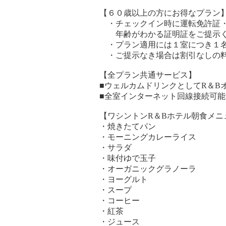
【６０歳以上の方にお得なプラン
・チェックイン時に運転免許証・
年齢がわかる証明証をご提示く
・プラン適用には１室につき１名
・ご提示なき場合は割引なしの料
【全プラン共通サービス】
■ウェルカムドリンクとしてR＆B
■全室インターネット回線接続可能（W
【ワシントンR＆Bホテル朝食メニュー
・焼きたてパン
・モーニングカレーライス
・サラダ
・味付ゆで玉子
・オーガニックグラノーラ
・ヨーグルト
・スープ
・コーヒー
・紅茶
・ジュース