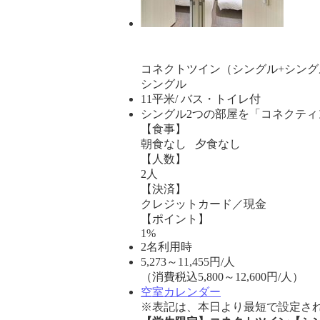
コネクトツイン（シングル+シング
シングル
11平米/ バス・トイレ付
シングル2つの部屋を「コネクテ
【食事】
朝食なし 夕食なし
【人数】
2人
【決済】
クレジットカード／現金
【ポイント】
1%
2名利用時
5,273
～
11,455
円/人
（消費税込5,800～12,600円/人）
空室カレンダー
※表記は、本日より最短で設定され