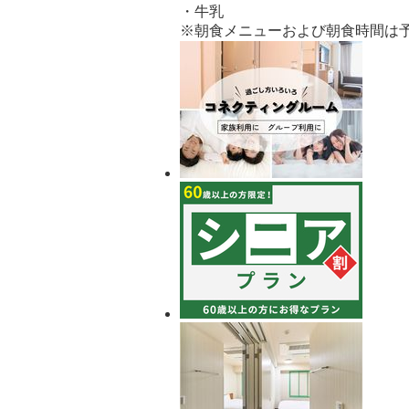
・牛乳
※朝食メニューおよび朝食時間は
宿
泊
プ
ラ
ン
の
写
真