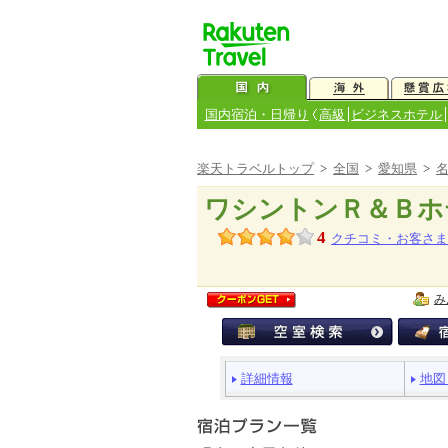
国内宿泊・日帰り
高級
ビジネスホテル
楽天トラベルトップ
>
全国
>
愛知県
>
ワシントンＲ＆Ｂホ
4
クチコミ・お客さま
み
ペ
詳細情報
地図
ー
ジ
メ