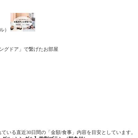
ル）
ィングドア」で繋げたお部屋
ている直近30日間の「金額/食事」内容を目安としています。