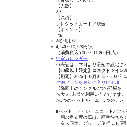
【人数】
2人
【決済】
クレジットカード／現金
【ポイント】
1%
2名利用時
4,546
～
10,728
円/人
（消費税込5,000～11,800円/人）
空室カレンダー
※表記は、本日より最短で設定され
【60歳以上限定】コネクトツイ
【期間】2026年07月01日～2027年0
宿泊プランをお気に入りに追加
【隣同士のシングル2つの部屋を
※大人2名様で利用いただけます。
※2つのベッドルーム、2つのテレ
■ベッド、トイレ、ユニットバス
朝の身支度の際は、順番待ちをせ
友人同士、グループ旅行にも便利