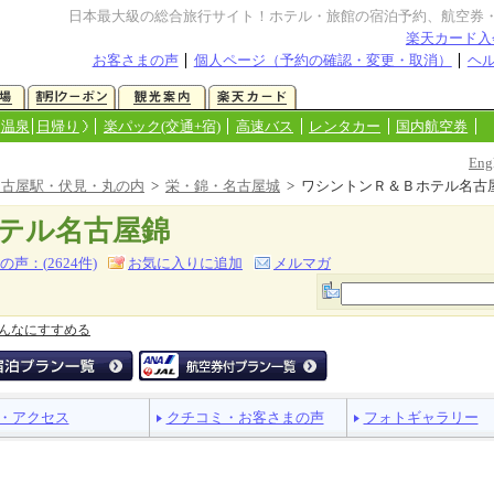
日本最大級の総合旅行サイト！ホテル・旅館の宿泊予約、航空券
楽天カード入
お客さまの声
個人ページ（予約の確認・変更・取消）
ヘ
温泉
日帰り
楽パック(交通+宿)
高速バス
レンタカー
国内航空券
Eng
名古屋駅・伏見・丸の内
>
栄・錦・名古屋城
> ワシントンＲ＆Ｂホテル名古
テル名古屋錦
の声：(
2624
件)
お気に入りに追加
メルマガ
んなにすすめる
・アクセス
クチコミ・お客さまの声
フォトギャラリー