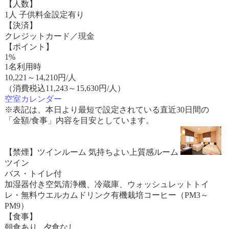
【人数】
1人 子供料金設定有り
【決済】
クレジットカード／現金
【ポイント】
1%
1名利用時
10,221
～
14,210
円/人
（消費税込11,243～15,630円/人）
空室カレンダー
※表記は、本日より最短で設定されている直近30日間の
「金額/食事」内容を目安としています。
【禁煙】ツインルーム 気持ちよい上質感ルーム
ツイン
バス・トイレ付
加湿器付き空気清浄機、冷蔵庫、ウォッシュレットトイ
レ・無料ウエルカムドリンク有機栽培コーヒー（PM3～
PM9）
【食事】
朝食あり 夕食なし