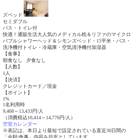
ズベッド
セミダブル
バス・トイレ付
快適！通販生活大人気のメディカル枕＆リファのマイクロ
バブルシャワーヘッド＆シモンズベッド・15平米・バス・
洗浄機付トイレ・冷蔵庫・空気清浄機付加湿器
【食事】
朝食なし 夕食なし
【人数】
1人
【決済】
クレジットカード／現金
【ポイント】
1%
1名利用時
9,468
～
13,433
円/人
（消費税込10,414～14,776円/人）
空室カレンダー
※表記は、本日より最短で設定されている直近30日間の
「金額/食事」内容を目安としています。