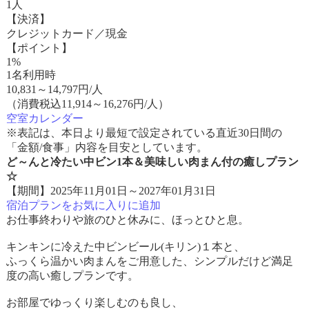
1人
【決済】
クレジットカード／現金
【ポイント】
1%
1名利用時
10,831
～
14,797
円/人
（消費税込11,914～16,276円/人）
空室カレンダー
※表記は、本日より最短で設定されている直近30日間の
「金額/食事」内容を目安としています。
ど～んと冷たい中ビン1本＆美味しい肉まん付の癒しプラン
☆
【期間】2025年11月01日～2027年01月31日
宿泊プランをお気に入りに追加
お仕事終わりや旅のひと休みに、ほっとひと息。
キンキンに冷えた中ビンビール(キリン)１本と、
ふっくら温かい肉まんをご用意した、シンプルだけど満足
度の高い癒しプランです。
お部屋でゆっくり楽しむのも良し、