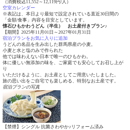
（消費税込11,552～12,119円/人）
空室カレンダー
※表記は、本日より最短で設定されている直近30日間の
「金額/食事」内容を目安としています。
懐石ひもかわうどん（半生） お土産付きプラン♪
【期間】2025年11月01日～2027年01月31日
宿泊プランをお気に入りに追加
うどんの名品を生み出した群馬県産の小麦。
小麦と水と塩のみで作られた
他では味わえない日本で唯一のひもかわ。
体に優しい無添加の味を、ご家庭でも安心してお召し上が
り
いただけるように、お土産としてご用意いたしました。
旅の思い出をご自宅でも楽しめる、特別なお土産です。
宿泊プランの写真
【禁煙】シングル 抗菌さわやか♪リフォーム済み