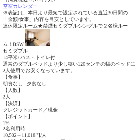
空室カレンダー
※表記は、本日より最短で設定されている直近30日間の
「金額/食事」内容を目安としています。
連休限定ルーム★禁煙セミダブルシングルで２名様ルー
ム！BSW
セミダブル
14平米/ バス・トイレ付
通常のダブルベッドより少し狭い120センチの幅のベッドに
2人使用でお安くなっています。
【食事】
朝食なし 夕食なし
【人数】
2人
【決済】
クレジットカード／現金
【ポイント】
1%
2名利用時
10,502
～
11,018
円/人