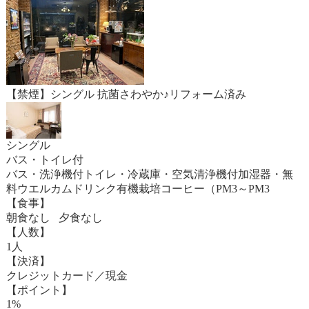
【禁煙】シングル 抗菌さわやか♪リフォーム済み
シングル
バス・トイレ付
バス・洗浄機付トイレ・冷蔵庫・空気清浄機付加湿器・無
料ウエルカムドリンク有機栽培コーヒー（PM3～PM3
【食事】
朝食なし 夕食なし
【人数】
1人
【決済】
クレジットカード／現金
【ポイント】
1%