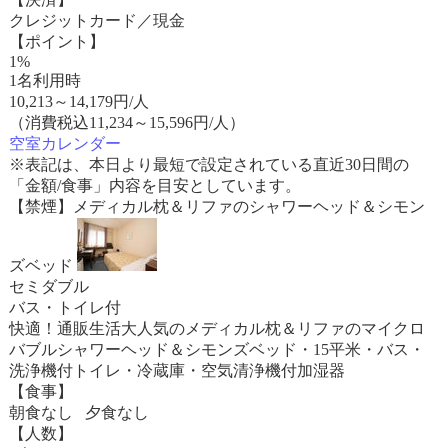
クレジットカード／現金
【ポイント】
1%
1名利用時
10,213
～
14,179
円/人
（消費税込11,234～15,596円/人）
空室カレンダー
※表記は、本日より最短で設定されている直近30日間の
「金額/食事」内容を目安としています。
【禁煙】メディカル枕＆リファのシャワーヘッド＆シモン
ズベッド
セミダブル
バス・トイレ付
快適！通販生活大人気のメディカル枕＆リファのマイクロ
バブルシャワーヘッド＆シモンズベッド・15平米・バス・
洗浄機付トイレ・冷蔵庫・空気清浄機付加湿器
【食事】
朝食なし 夕食なし
【人数】