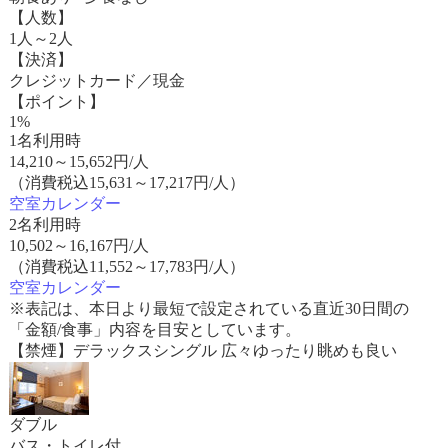
【人数】
1人～2人
【決済】
クレジットカード／現金
【ポイント】
1%
1名利用時
14,210
～
15,652
円/人
（消費税込15,631～17,217円/人）
空室カレンダー
2名利用時
10,502
～
16,167
円/人
（消費税込11,552～17,783円/人）
空室カレンダー
※表記は、本日より最短で設定されている直近30日間の
「金額/食事」内容を目安としています。
【禁煙】デラックスシングル 広々ゆったり眺めも良い
ダブル
バス・トイレ付