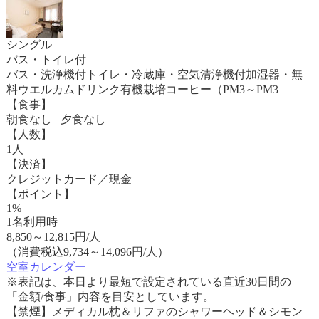
シングル
バス・トイレ付
バス・洗浄機付トイレ・冷蔵庫・空気清浄機付加湿器・無
料ウエルカムドリンク有機栽培コーヒー（PM3～PM3
【食事】
朝食なし 夕食なし
【人数】
1人
【決済】
クレジットカード／現金
【ポイント】
1%
1名利用時
8,850
～
12,815
円/人
（消費税込9,734～14,096円/人）
空室カレンダー
※表記は、本日より最短で設定されている直近30日間の
「金額/食事」内容を目安としています。
【禁煙】メディカル枕＆リファのシャワーヘッド＆シモン