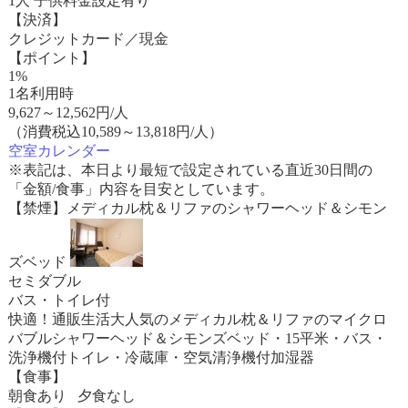
1人 子供料金設定有り
【決済】
クレジットカード／現金
【ポイント】
1%
1名利用時
9,627
～
12,562
円/人
（消費税込10,589～13,818円/人）
空室カレンダー
※表記は、本日より最短で設定されている直近30日間の
「金額/食事」内容を目安としています。
【禁煙】メディカル枕＆リファのシャワーヘッド＆シモン
ズベッド
セミダブル
バス・トイレ付
快適！通販生活大人気のメディカル枕＆リファのマイクロ
バブルシャワーヘッド＆シモンズベッド・15平米・バス・
洗浄機付トイレ・冷蔵庫・空気清浄機付加湿器
【食事】
朝食あり 夕食なし