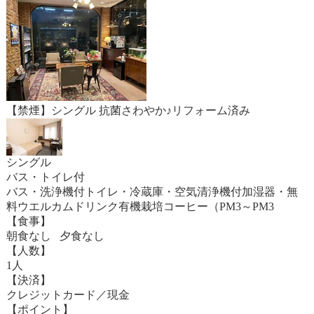
【禁煙】シングル 抗菌さわやか♪リフォーム済み
シングル
バス・トイレ付
バス・洗浄機付トイレ・冷蔵庫・空気清浄機付加湿器・無
料ウエルカムドリンク有機栽培コーヒー（PM3～PM3
【食事】
朝食なし 夕食なし
【人数】
1人
【決済】
クレジットカード／現金
【ポイント】