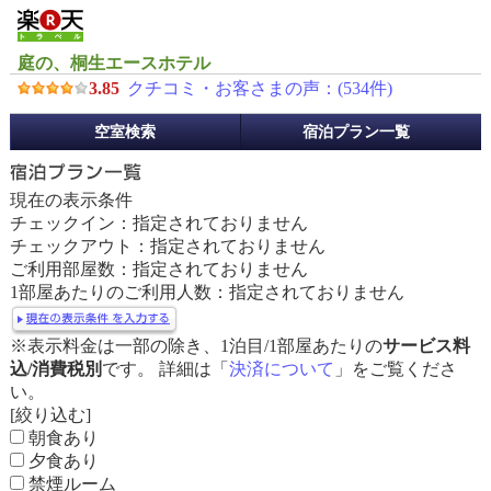
庭の、桐生エースホテル
3.85
クチコミ・お客さまの声：(
534
件)
予
空室検索
宿泊プラン一覧
約
メ
ニ
現在の表示条件
ュ
チェックイン：指定されておりません
ー
チェックアウト：指定されておりません
ご利用部屋数：指定されておりません
1部屋あたりのご利用人数：指定されておりません
※表示料金は一部の除き、1泊目/1部屋あたりの
サービス料
込/消費税別
です。 詳細は「
決済について
」をご覧くださ
い。
[絞り込む]
朝食あり
夕食あり
禁煙ルーム