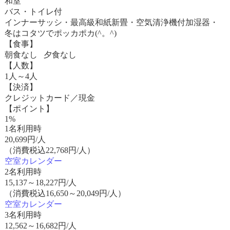
和室
バス・トイレ付
インナーサッシ・最高級和紙新畳・空気清浄機付加湿器・
冬はコタツでポッカポカ(^。^)
【食事】
朝食なし 夕食なし
【人数】
1人～4人
【決済】
クレジットカード／現金
【ポイント】
1%
1名利用時
20,699
円/人
（消費税込22,768円/人）
空室カレンダー
2名利用時
15,137
～
18,227
円/人
（消費税込16,650～20,049円/人）
空室カレンダー
3名利用時
12,562
～
16,682
円/人