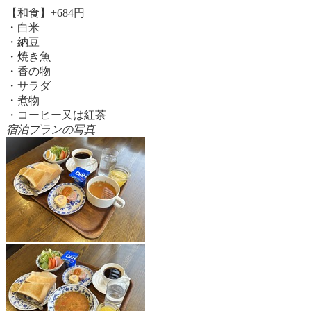
【和食】+684円
・白米
・納豆
・焼き魚
・香の物
・サラダ
・煮物
・コーヒー又は紅茶
宿泊プランの写真