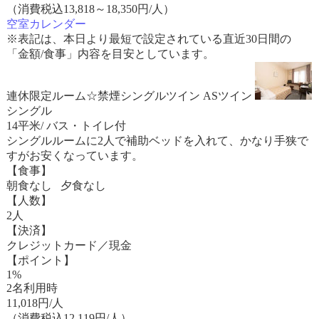
（消費税込13,818～18,350円/人）
空室カレンダー
※表記は、本日より最短で設定されている直近30日間の
「金額/食事」内容を目安としています。
連休限定ルーム☆禁煙シングルツイン ASツイン
シングル
14平米/ バス・トイレ付
シングルルームに2人で補助ベッドを入れて、かなり手狭で
すがお安くなっています。
【食事】
朝食なし 夕食なし
【人数】
2人
【決済】
クレジットカード／現金
【ポイント】
1%
2名利用時
11,018
円/人
（消費税込12,119円/人）