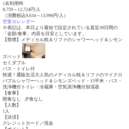
1名利用時
8,759
～
12,724
円/人
（消費税込9,634～13,996円/人）
空室カレンダー
※表記は、本日より最短で設定されている直近30日間の
「金額/食事」内容を目安としています。
【禁煙】メディカル枕＆リファのシャワーヘッド＆シモン
ズベッド
セミダブル
バス・トイレ付
快適！通販生活大人気のメディカル枕＆リファのマイクロ
バブルシャワーヘッド＆シモンズベッド・15平米・バス・
洗浄機付トイレ・冷蔵庫・空気清浄機付加湿器
【食事】
朝食なし 夕食なし
【人数】
1人
【決済】
クレジットカード／現金