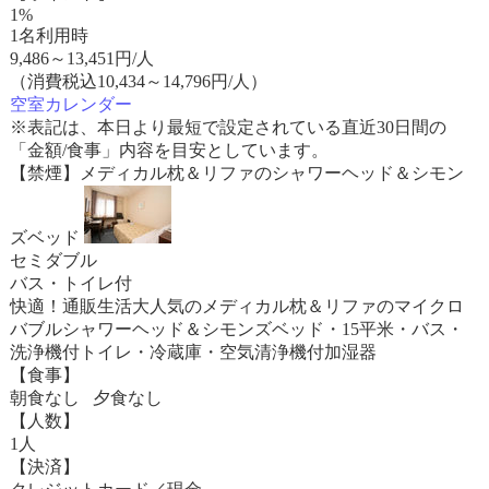
1%
1名利用時
9,486
～
13,451
円/人
（消費税込10,434～14,796円/人）
空室カレンダー
※表記は、本日より最短で設定されている直近30日間の
「金額/食事」内容を目安としています。
【禁煙】メディカル枕＆リファのシャワーヘッド＆シモン
ズベッド
セミダブル
バス・トイレ付
快適！通販生活大人気のメディカル枕＆リファのマイクロ
バブルシャワーヘッド＆シモンズベッド・15平米・バス・
洗浄機付トイレ・冷蔵庫・空気清浄機付加湿器
【食事】
朝食なし 夕食なし
【人数】
1人
【決済】