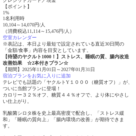
クレジットカード／現金
【ポイント】
1%
1名利用時
10,104
～
14,070
円/人
（消費税込11,114～15,476円/人）
空室カレンダー
※表記は、本日より最短で設定されている直近30日間の
「金額/食事」内容を目安としています。
【待望のヤクルト1000！】ストレス、睡眠の質、腸内改造
改善効果 ☆2本付きプラン☆
【期間】2025年11月01日～2027年01月31日
宿泊プランをお気に入りに追加
テレビでも話題の「ヤクルトY１０００（糖質オフ）」が、
ついに当館プランに登場！
カロリー３２％オフ、糖質４４％オフで、より体にやさし
い仕上がり。
乳酸菌シロタ株を史上最高密度で配合し、「ストレス緩
和」「睡眠の質向上」「腸内環境の改善」が期待できま
す。