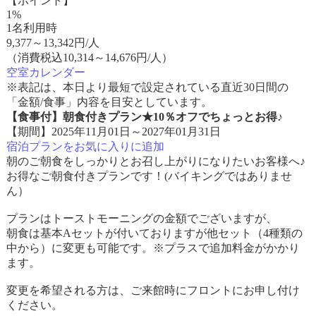
【ポイント】
1%
1名利用時
9,377
～
13,342
円/人
（消費税込10,314～14,676円/人）
空室カレンダー
※表記は、本日より最短で設定されている直近30日間の
「金額/食事」内容を目安としています。
【食事付】朝食付きプラン★10％オフでちょっとお得♪
【期間】2025年11月01日～2027年01月31日
宿泊プランをお気に入りに追加
朝のご朝食をしっかりとお召し上がりになりたいお客様へ♪
お得なご朝食付きプランです！(バイキングではありませ
ん）
プランはトーストモーニングの金額でございますが、
朝食は基本Aセットが付いておりますが他セット（4種類の
中から）に変更も可能です。※プラスで追加料金がかかり
ます。
変更を希望される方は、ご来館時にフロントにお申し付け
ください。