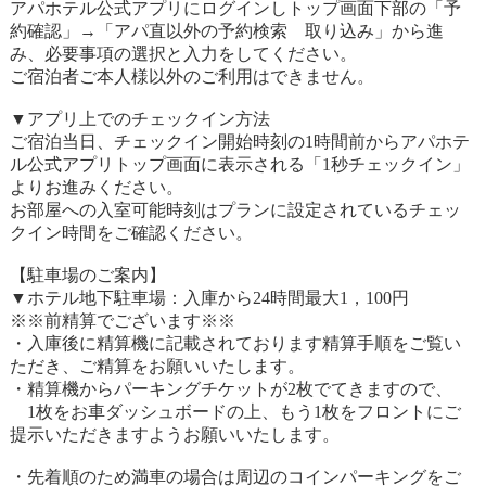
アパホテル公式アプリにログインしトップ画面下部の「予
約確認」→「アパ直以外の予約検索 取り込み」から進
み、必要事項の選択と入力をしてください。
ご宿泊者ご本人様以外のご利用はできません。
▼アプリ上でのチェックイン方法
ご宿泊当日、チェックイン開始時刻の1時間前からアパホテ
ル公式アプリトップ画面に表示される「1秒チェックイン」
よりお進みください。
お部屋への入室可能時刻はプランに設定されているチェッ
クイン時間をご確認ください。
【駐車場のご案内】
▼ホテル地下駐車場：入庫から24時間最大1，100円
※※前精算でございます※※
・入庫後に精算機に記載されております精算手順をご覧い
ただき、ご精算をお願いいたします。
・精算機からパーキングチケットが2枚でてきますので、
1枚をお車ダッシュボードの上、もう1枚をフロントにご
提示いただきますようお願いいたします。
・先着順のため満車の場合は周辺のコインパーキングをご