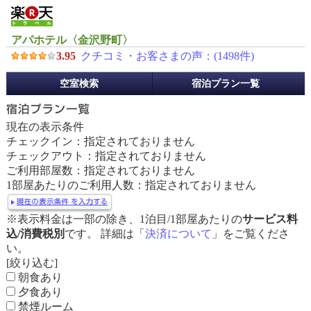
アパホテル〈金沢野町〉
3.95
クチコミ・お客さまの声：(
1498
件)
予
空室検索
宿泊プラン一覧
約
メ
ニ
現在の表示条件
ュ
チェックイン：指定されておりません
ー
チェックアウト：指定されておりません
ご利用部屋数：指定されておりません
1部屋あたりのご利用人数：指定されておりません
※表示料金は一部の除き、1泊目/1部屋あたりの
サービス料
込/消費税別
です。 詳細は「
決済について
」をご覧くださ
い。
[絞り込む]
朝食あり
夕食あり
禁煙ルーム