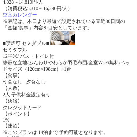
4,828
～
14,810
円/人
（消費税込5,310～16,290円/人）
空室カレンダー
※表記は、本日より最短で設定されている直近30日間の
「金額/食事」内容を目安としています。
■喫煙可 セミダブル■
セミダブル
12平米/ バス・トイレ付
静寂な立地/ふんわりやわらか羽毛布団/全室Wi-Fi無料/ベッ
ドサイズ（120cm×198cm）×1台
【食事】
朝食なし 夕食なし
【人数】
2人 子供料金設定有り
【決済】
クレジットカード
【ポイント】
1%
【連泊】
※このプランは 14泊まで 予約可能となります。