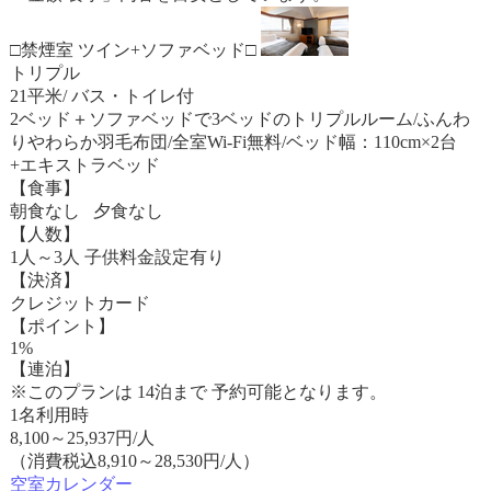
□禁煙室 ツイン+ソファベッド□
トリプル
21平米/ バス・トイレ付
2ベッド＋ソファベッドで3ベッドのトリプルルーム/ふんわ
りやわらか羽毛布団/全室Wi-Fi無料/ベッド幅：110cm×2台
+エキストラベッド
【食事】
朝食なし 夕食なし
【人数】
1人～3人 子供料金設定有り
【決済】
クレジットカード
【ポイント】
1%
【連泊】
※このプランは 14泊まで 予約可能となります。
1名利用時
8,100
～
25,937
円/人
（消費税込8,910～28,530円/人）
空室カレンダー