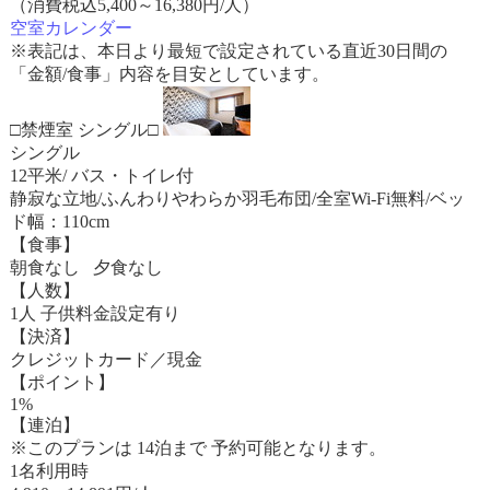
（消費税込5,400～16,380円/人）
空室カレンダー
※表記は、本日より最短で設定されている直近30日間の
「金額/食事」内容を目安としています。
□禁煙室 シングル□
シングル
12平米/ バス・トイレ付
静寂な立地/ふんわりやわらか羽毛布団/全室Wi-Fi無料/ベッ
ド幅：110cm
【食事】
朝食なし 夕食なし
【人数】
1人 子供料金設定有り
【決済】
クレジットカード／現金
【ポイント】
1%
【連泊】
※このプランは 14泊まで 予約可能となります。
1名利用時