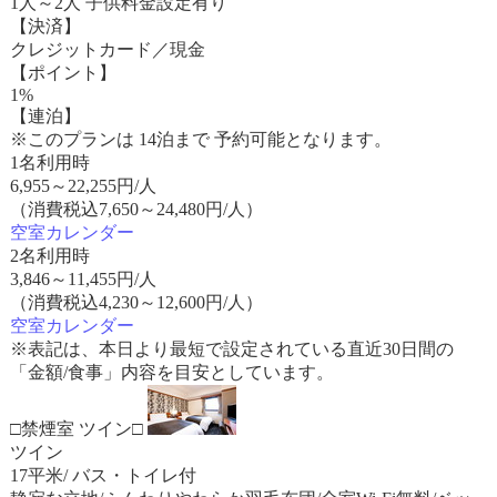
1人～2人 子供料金設定有り
【決済】
クレジットカード／現金
【ポイント】
1%
【連泊】
※このプランは 14泊まで 予約可能となります。
1名利用時
6,955
～
22,255
円/人
（消費税込7,650～24,480円/人）
空室カレンダー
2名利用時
3,846
～
11,455
円/人
（消費税込4,230～12,600円/人）
空室カレンダー
※表記は、本日より最短で設定されている直近30日間の
「金額/食事」内容を目安としています。
□禁煙室 ツイン□
ツイン
17平米/ バス・トイレ付