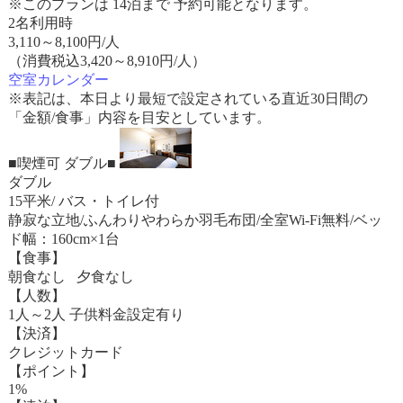
※このプランは 14泊まで 予約可能となります。
2名利用時
3,110
～
8,100
円/人
（消費税込3,420～8,910円/人）
空室カレンダー
※表記は、本日より最短で設定されている直近30日間の
「金額/食事」内容を目安としています。
■喫煙可 ダブル■
ダブル
15平米/ バス・トイレ付
静寂な立地/ふんわりやわらか羽毛布団/全室Wi-Fi無料/ベッ
ド幅：160cm×1台
【食事】
朝食なし 夕食なし
【人数】
1人～2人 子供料金設定有り
【決済】
クレジットカード
【ポイント】
1%