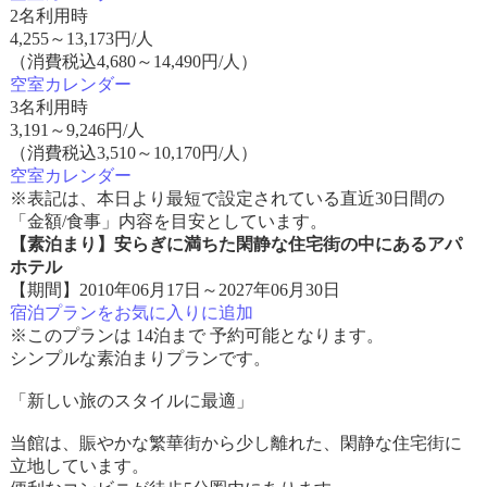
2名利用時
4,255
～
13,173
円/人
（消費税込4,680～14,490円/人）
空室カレンダー
3名利用時
3,191
～
9,246
円/人
（消費税込3,510～10,170円/人）
空室カレンダー
※表記は、本日より最短で設定されている直近30日間の
「金額/食事」内容を目安としています。
【素泊まり】安らぎに満ちた閑静な住宅街の中にあるアパ
ホテル
【期間】2010年06月17日～2027年06月30日
宿泊プランをお気に入りに追加
※このプランは 14泊まで 予約可能となります。
シンプルな素泊まりプランです。
「新しい旅のスタイルに最適」
当館は、賑やかな繁華街から少し離れた、閑静な住宅街に
立地しています。