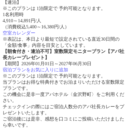
【連泊】
※このプランは 1泊限定で 予約可能となります。
1名利用時
4,910
～
14,891
円/人
（消費税込5,400～16,380円/人）
空室カレンダー
※表記は、本日より最短で設定されている直近30日間の
「金額/食事」内容を目安としています。
【朝食付き・連泊不可】室数限定モニタープラン【アパ社
長カレープレゼント】
【期間】2026年01月01日～2027年06月30日
宿泊プランをお気に入りに追加
※このプランは 1泊限定で 予約可能となります。
当プランはお得な特典付きでお泊まりいただける室数限定
プランです。
この機会に是非一度アパホテル〈金沢野町〉をご利用くだ
さい。
チェックインの際にはご宿泊人数分のアパ社長カレーをプ
レゼントいたします。
ご宿泊後には是非、感想を口コミにご投稿いただけました
ら幸いです。