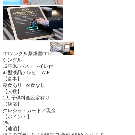
□□シングル禁煙室□□
シングル
12平米/ バス・トイレ付
42型液晶テレビ WiFi
【食事】
朝食あり 夕食なし
【人数】
1人 子供料金設定有り
【決済】
クレジットカード／現金
【ポイント】
1%
【連泊】
※このプランは 1泊限定で 予約可能となります。