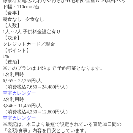
静寂な立地/ふんわりやわらか羽毛布団/全室Wi-Fi無料/ベッ
ド幅：110cm×2台
【食事】
朝食なし 夕食なし
【人数】
1人～2人 子供料金設定有り
【決済】
クレジットカード／現金
【ポイント】
1%
【連泊】
※このプランは 14泊まで 予約可能となります。
1名利用時
6,955
～
22,255
円/人
（消費税込7,650～24,480円/人）
空室カレンダー
2名利用時
3,846
～
11,455
円/人
（消費税込4,230～12,600円/人）
空室カレンダー
※表記は、本日より最短で設定されている直近30日間の
「金額/食事」内容を目安としています。