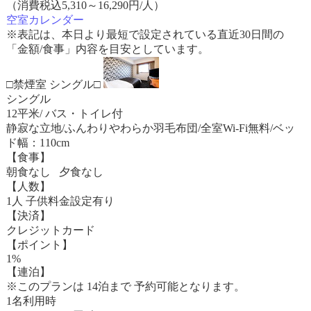
（消費税込5,310～16,290円/人）
空室カレンダー
※表記は、本日より最短で設定されている直近30日間の
「金額/食事」内容を目安としています。
□禁煙室 シングル□
シングル
12平米/ バス・トイレ付
静寂な立地/ふんわりやわらか羽毛布団/全室Wi-Fi無料/ベッ
ド幅：110cm
【食事】
朝食なし 夕食なし
【人数】
1人 子供料金設定有り
【決済】
クレジットカード
【ポイント】
1%
【連泊】
※このプランは 14泊まで 予約可能となります。
1名利用時