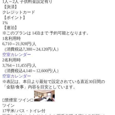
1人～2人 子供料金設定有り
【決済】
クレジットカード
【ポイント】
1%
【連泊】
※このプランは 14泊まで 予約可能となります。
1名利用時
6,710
～
21,928
円/人
（消費税込7,380～24,120円/人）
空室カレンダー
2名利用時
3,764
～
11,455
円/人
（消費税込4,140～12,600円/人）
空室カレンダー
※表記は、本日より最短で設定されている直近30日間の
「金額/食事」内容を目安としています。
□禁煙室 ツイン□
ツイン
17平米/ バス・トイレ付