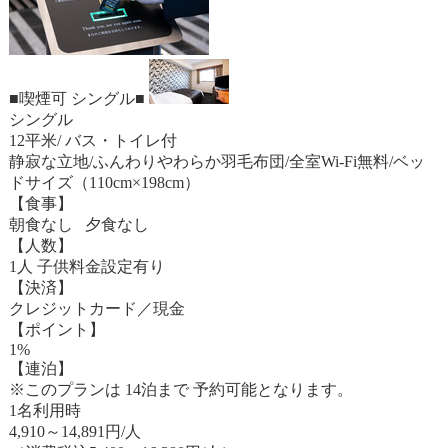
■喫煙可 シングル■
シングル
12平米/ バス・トイレ付
静寂な立地/ふんわりやわらか羽毛布団/全室Wi-Fi無料/ベッ
ドサイズ（110cm×198cm）
【食事】
朝食なし 夕食なし
【人数】
1人 子供料金設定有り
【決済】
クレジットカード／現金
【ポイント】
1%
【連泊】
※このプランは 14泊まで 予約可能となります。
1名利用時
4,910
～
14,891
円/人