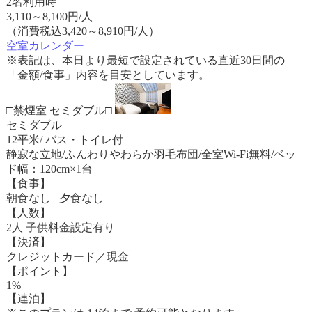
2名利用時
3,110
～
8,100
円/人
（消費税込3,420～8,910円/人）
空室カレンダー
※表記は、本日より最短で設定されている直近30日間の
「金額/食事」内容を目安としています。
□禁煙室 セミダブル□
セミダブル
12平米/ バス・トイレ付
静寂な立地/ふんわりやわらか羽毛布団/全室Wi-Fi無料/ベッ
ド幅：120cm×1台
【食事】
朝食なし 夕食なし
【人数】
2人 子供料金設定有り
【決済】
クレジットカード／現金
【ポイント】
1%
【連泊】