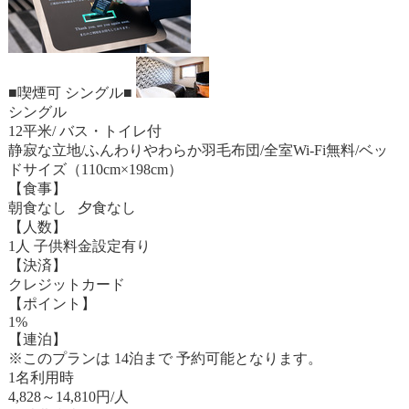
■喫煙可 シングル■
シングル
12平米/ バス・トイレ付
静寂な立地/ふんわりやわらか羽毛布団/全室Wi-Fi無料/ベッ
ドサイズ（110cm×198cm）
【食事】
朝食なし 夕食なし
【人数】
1人 子供料金設定有り
【決済】
クレジットカード
【ポイント】
1%
【連泊】
※このプランは 14泊まで 予約可能となります。
1名利用時
4,828
～
14,810
円/人