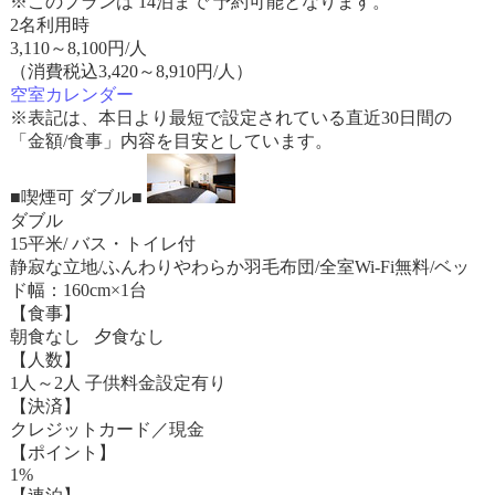
※このプランは 14泊まで 予約可能となります。
2名利用時
3,110
～
8,100
円/人
（消費税込3,420～8,910円/人）
空室カレンダー
※表記は、本日より最短で設定されている直近30日間の
「金額/食事」内容を目安としています。
■喫煙可 ダブル■
ダブル
15平米/ バス・トイレ付
静寂な立地/ふんわりやわらか羽毛布団/全室Wi-Fi無料/ベッ
ド幅：160cm×1台
【食事】
朝食なし 夕食なし
【人数】
1人～2人 子供料金設定有り
【決済】
クレジットカード／現金
【ポイント】
1%