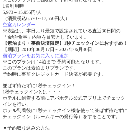
1名利用時
5,973
～
15,955
円/人
（消費税込6,570～17,550円/人）
空室カレンダー
※表記は、本日より最短で設定されている直近30日間の
「金額/食事」内容を目安としています。
【素泊まり・事前決済限定】1秒チェックインにおすすめ！
【期間】2010年06月17日～2027年06月30日
宿泊プランをお気に入りに追加
※このプランは 14泊まで 予約可能となります。
このプランは素泊まりプランです。
予約時に事前クレジットカード決済が必要です。
並ばず待たずに1秒チェックイン！
1秒チェックインとは・・・
ホテルに到着する前にアパホテル公式アプリ上でチェック
インを行い、
ホテル到着後に1秒チェックイン機を使って並ばず待たずに
チェックイン（ルームキーの発行等）をすることです。
▼予約取り込みの方法