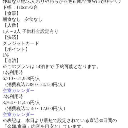
静寂な立地/ふんわりやわらか羽毛布団/全室Wi-Fi無料/ベッ
ド幅：110cm×2台
【食事】
朝食なし 夕食なし
【人数】
1人～2人 子供料金設定有り
【決済】
クレジットカード
【ポイント】
1%
【連泊】
※このプランは 14泊まで 予約可能となります。
1名利用時
6,710
～
21,928
円/人
（消費税込7,380～24,120円/人）
空室カレンダー
2名利用時
3,764
～
11,455
円/人
（消費税込4,140～12,600円/人）
空室カレンダー
※表記は、本日より最短で設定されている直近30日間の
「金額/食事」内容を目安としています。