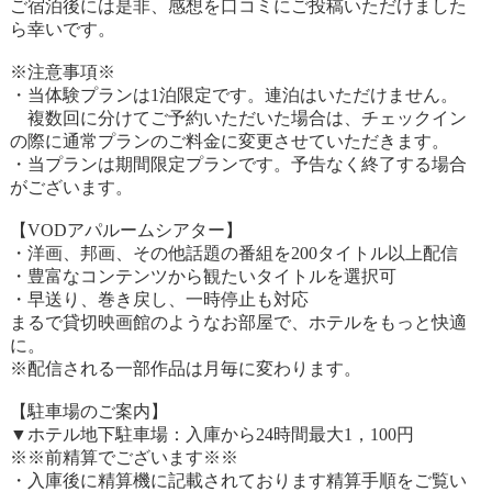
ご宿泊後には是非、感想を口コミにご投稿いただけました
ら幸いです。
※注意事項※
・当体験プランは1泊限定です。連泊はいただけません。
複数回に分けてご予約いただいた場合は、チェックイン
の際に通常プランのご料金に変更させていただきます。
・当プランは期間限定プランです。予告なく終了する場合
がございます。
【VODアパルームシアター】
・洋画、邦画、その他話題の番組を200タイトル以上配信
・豊富なコンテンツから観たいタイトルを選択可
・早送り、巻き戻し、一時停止も対応
まるで貸切映画館のようなお部屋で、ホテルをもっと快適
に。
※配信される一部作品は月毎に変わります。
【駐車場のご案内】
▼ホテル地下駐車場：入庫から24時間最大1，100円
※※前精算でございます※※
・入庫後に精算機に記載されております精算手順をご覧い