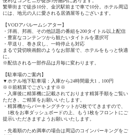
便利なコンビニが徒歩5分圏内にあります。
繁華街まで徒歩10分、金沢駅前まで車で10分。ホテル周辺
には、地元の人に愛される居酒屋等もございます。
【VODアパルームシアター】
・洋画、邦画、その他話題の番組を200タイトル以上配信
・豊富なコンテンツから観たいタイトルを選択可
・早送り、巻き戻し、一時停止も対応
まるで貸切映画館のようなお部屋で、ホテルをもっと快適
に。
※配信される一部作品は月毎に変わります。
【駐車場のご案内】
▼ホテル地下駐車場：入庫から24時間最大1，100円
※※前精算でございます※※
・入庫後に精算機に記載されております精算手順をご覧い
ただき、ご精算をお願いいたします。
・精算機からパーキングチケットが2枚でてきますので、
1枚をお車ダッシュボードの上、もう1枚をフロントにご
提示いただきますようお願いいたします。
・先着順のため満車の場合は周辺のコインパーキングをご