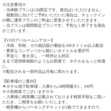
※注意事項※
・当体験プランは1泊限定です。連泊はいただけません。
複数回に分けてご予約いただいた場合は、チェックイン
の際に通常プランのご料金に変更させていただきます。
・当プランは期間限定プランです。予告なく終了する場合
がございます。
【VODアパルームシアター】
・洋画、邦画、その他話題の番組を200タイトル以上配信
・豊富なコンテンツから観たいタイトルを選択可
・早送り、巻き戻し、一時停止も対応
まるで貸切映画館のようなお部屋で、ホテルをもっと快適
に。
※配信される一部作品は月毎に変わります。
【駐車場のご案内】
▼ホテル地下駐車場：入庫から24時間最大1，100円
※※前精算でございます※※
・入庫後に精算機に記載されております精算手順をご覧い
ただき、ご精算をお願いいたします。
・精算機からパーキングチケットが2枚でてきますので、