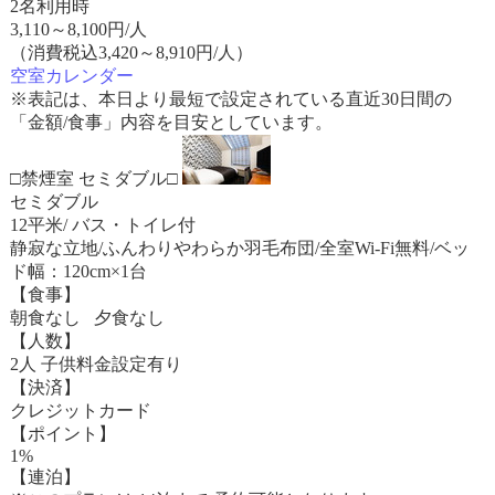
2名利用時
3,110
～
8,100
円/人
（消費税込3,420～8,910円/人）
空室カレンダー
※表記は、本日より最短で設定されている直近30日間の
「金額/食事」内容を目安としています。
□禁煙室 セミダブル□
セミダブル
12平米/ バス・トイレ付
静寂な立地/ふんわりやわらか羽毛布団/全室Wi-Fi無料/ベッ
ド幅：120cm×1台
【食事】
朝食なし 夕食なし
【人数】
2人 子供料金設定有り
【決済】
クレジットカード
【ポイント】
1%
【連泊】