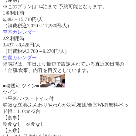
【連泊】
※このプランは 14泊まで 予約可能となります。
1名利用時
6,382
～
15,710
円/人
（消費税込7,020～17,280円/人）
空室カレンダー
2名利用時
3,437
～
8,428
円/人
（消費税込3,780～9,270円/人）
空室カレンダー
※表記は、本日より最短で設定されている直近30日間の
「金額/食事」内容を目安としています。
■喫煙可 ツイン■
ツイン
17平米/ バス・トイレ付
静寂な立地/ふんわりやわらか羽毛布団/全室Wi-Fi無料/ベッ
ド幅：110cm×2台
【食事】
朝食なし 夕食なし
【人数】