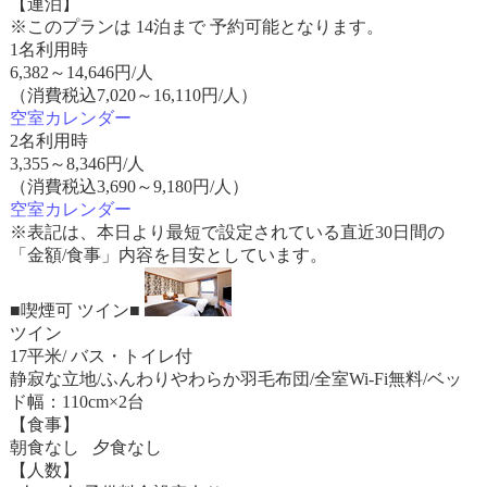
【連泊】
※このプランは 14泊まで 予約可能となります。
1名利用時
6,382
～
14,646
円/人
（消費税込7,020～16,110円/人）
空室カレンダー
2名利用時
3,355
～
8,346
円/人
（消費税込3,690～9,180円/人）
空室カレンダー
※表記は、本日より最短で設定されている直近30日間の
「金額/食事」内容を目安としています。
■喫煙可 ツイン■
ツイン
17平米/ バス・トイレ付
静寂な立地/ふんわりやわらか羽毛布団/全室Wi-Fi無料/ベッ
ド幅：110cm×2台
【食事】
朝食なし 夕食なし
【人数】