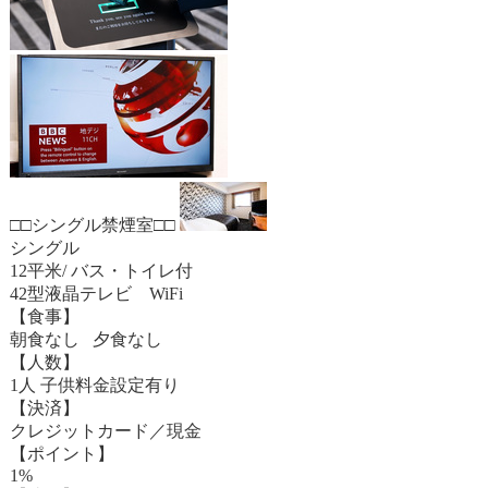
□□シングル禁煙室□□
シングル
12平米/ バス・トイレ付
42型液晶テレビ WiFi
【食事】
朝食なし 夕食なし
【人数】
1人 子供料金設定有り
【決済】
クレジットカード／現金
【ポイント】
1%