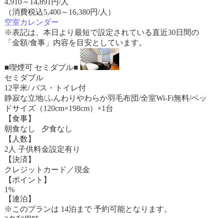
4,910
～
14,891
円/人
（消費税込5,400～16,380円/人）
空室カレンダー
※表記は、本日より最短で設定されている直近30日間の
「金額/食事」内容を目安としています。
■喫煙可 セミダブル■
セミダブル
12平米/ バス・トイレ付
静寂な立地/ふんわりやわらか羽毛布団/全室Wi-Fi無料/ベッ
ドサイズ（120cm×198cm）×1台
【食事】
朝食なし 夕食なし
【人数】
2人 子供料金設定有り
【決済】
クレジットカード／現金
【ポイント】
1%
【連泊】
※このプランは 14泊まで 予約可能となります。