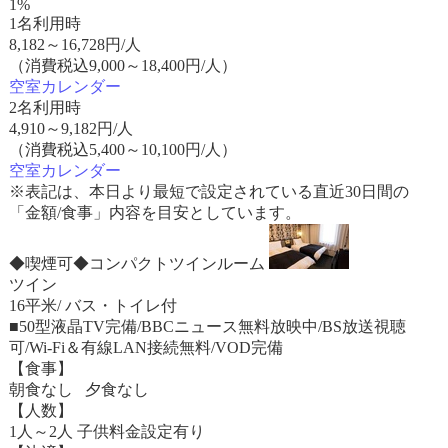
1%
1名利用時
8,182
～
16,728
円/人
（消費税込9,000～18,400円/人）
空室カレンダー
2名利用時
4,910
～
9,182
円/人
（消費税込5,400～10,100円/人）
空室カレンダー
※表記は、本日より最短で設定されている直近30日間の
「金額/食事」内容を目安としています。
◆喫煙可◆コンパクトツインルーム
ツイン
16平米/ バス・トイレ付
■50型液晶TV完備/BBCニュース無料放映中/BS放送視聴
可/Wi-Fi＆有線LAN接続無料/VOD完備
【食事】
朝食なし 夕食なし
【人数】
1人～2人 子供料金設定有り