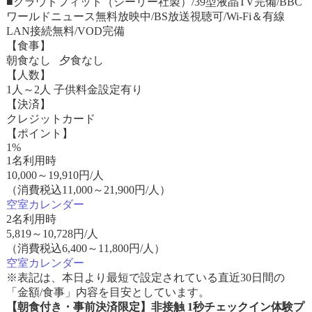
■クラウドフィット（シーリー社製）/39型液晶TV完備/BBC
ワールドニュース無料放映中/BS放送視聴可/Wi-Fi＆有線
LAN接続無料/VOD完備
【食事】
朝食なし 夕食なし
【人数】
1人～2人 子供料金設定有り
【決済】
クレジットカード
【ポイント】
1%
1名利用時
10,000
～
19,910
円/人
（消費税込11,000～21,900円/人）
空室カレンダー
2名利用時
5,819
～
10,728
円/人
（消費税込6,400～11,800円/人）
空室カレンダー
※表記は、本日より最短で設定されている直近30日間の
「金額/食事」内容を目安としています。
【朝食付き・事前決済限定】非接触 1秒チェックイン体験プ