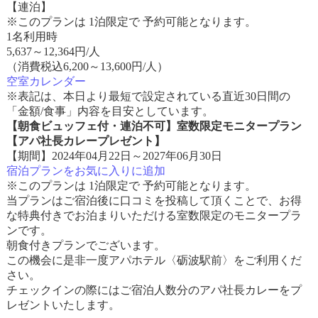
【連泊】
※このプランは 1泊限定で 予約可能となります。
1名利用時
5,637
～
12,364
円/人
（消費税込6,200～13,600円/人）
空室カレンダー
※表記は、本日より最短で設定されている直近30日間の
「金額/食事」内容を目安としています。
【朝食ビュッフェ付・連泊不可】室数限定モニタープラン
【アパ社長カレープレゼント】
【期間】2024年04月22日～2027年06月30日
宿泊プランをお気に入りに追加
※このプランは 1泊限定で 予約可能となります。
当プランはご宿泊後に口コミを投稿して頂くことで、お得
な特典付きでお泊まりいただける室数限定のモニタープラ
ンです。
朝食付きプランでございます。
この機会に是非一度アパホテル〈砺波駅前〉をご利用くだ
さい。
チェックインの際にはご宿泊人数分のアパ社長カレーをプ
レゼントいたします。