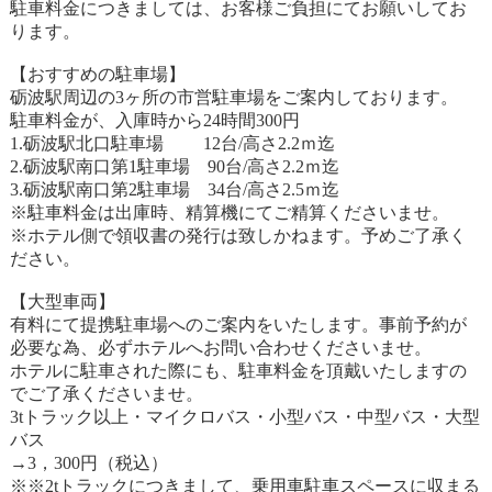
駐車料金につきましては、お客様ご負担にてお願いしてお
ります。
【おすすめの駐車場】
砺波駅周辺の3ヶ所の市営駐車場をご案内しております。
駐車料金が、入庫時から24時間300円
1.砺波駅北口駐車場 12台/高さ2.2ｍ迄
2.砺波駅南口第1駐車場 90台/高さ2.2ｍ迄
3.砺波駅南口第2駐車場 34台/高さ2.5ｍ迄
※駐車料金は出庫時、精算機にてご精算くださいませ。
※ホテル側で領収書の発行は致しかねます。予めご了承く
ださい。
【大型車両】
有料にて提携駐車場へのご案内をいたします。事前予約が
必要な為、必ずホテルへお問い合わせくださいませ。
ホテルに駐車された際にも、駐車料金を頂戴いたしますの
でご了承くださいませ。
3tトラック以上・マイクロバス・小型バス・中型バス・大型
バス
→3，300円（税込）
※※2tトラックにつきまして、乗用車駐車スペースに収まる