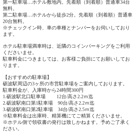
第一駐車場…ホテル敷地内。先着順（到着順）普通車34台
無料。
第二駐車場…ホテルから徒歩2分。先着順（到着順）普通車
20台無料。
※チェックイン時、車の車種とナンバーをお伺いしており
ます。
ホテル駐車場満車時は、近隣のコインパーキングをご利用
くださいませ。
駐車料金につきましては、お客様ご負担にてお願いしてお
ります。
【おすすめの駐車場】
砺波駅周辺の3ヶ所の市営駐車場をご案内しております。
駐車料金が、入庫時から24時間300円
1.砺波駅北口駐車場 12台/高さ2.2ｍ迄
2.砺波駅南口第1駐車場 90台/高さ2.2ｍ迄
3.砺波駅南口第2駐車場 34台/高さ2.5ｍ迄
※駐車料金は出庫時、精算機にてご精算くださいませ。
※ホテル側で領収書の発行は致しかねます。予めご了承く
ださい。