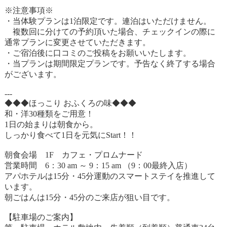
※注意事項※
・当体験プランは1泊限定です。連泊はいただけません。
複数回に分けての予約頂いた場合、チェックインの際に
通常プランに変更させていただきます。
・ご宿泊後に口コミのご投稿をお願いいたします。
・当プランは期間限定プランです。予告なく終了する場合
がございます。
---
◆◆◆ほっこり おふくろの味◆◆◆
和・洋30種類をご用意！
1日の始まりは朝食から。
しっかり食べて1日を元気にStart！！
朝食会場 1F カフェ・プロムナード
営業時間 6：30 am ～ 9：15 am （9：00最終入店）
アパホテルは15分・45分運動のスマートステイを推進して
います。
朝ごはんは15分・45分のご来店が狙い目です。
【駐車場のご案内】