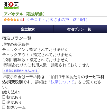
アパホテル〈砺波駅前〉
4.1
クチコミ・お客さまの声：(
2110
件)
予
空室検索
宿泊プラン一覧
約
メ
ニ
現在の表示条件
ュ
チェックイン：指定されておりません
ー
チェックアウト：指定されておりません
ご利用部屋数：指定されておりません
1部屋あたりのご利用人数：指定されておりません
※表示料金は一部の除き、1泊目/1部屋あたりの
サービス料
込/消費税別
です。 詳細は「
決済について
」をご覧くださ
い。
[絞り込む]
朝食あり
夕食あり
禁煙ルーム