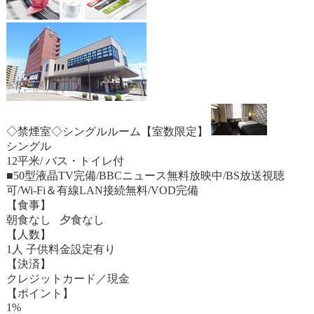
◇禁煙室◇シングルルーム【室数限定】
シングル
12平米/ バス・トイレ付
■50型液晶TV完備/BBCニュース無料放映中/BS放送視聴
可/Wi-Fi＆有線LAN接続無料/VOD完備
【食事】
朝食なし 夕食なし
【人数】
1人 子供料金設定有り
【決済】
クレジットカード／現金
【ポイント】
1%