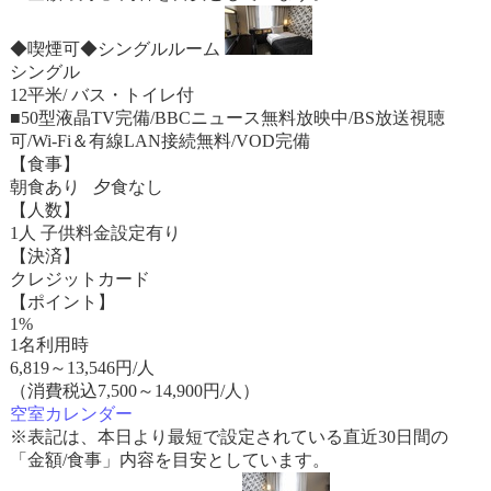
◆喫煙可◆シングルルーム
シングル
12平米/ バス・トイレ付
■50型液晶TV完備/BBCニュース無料放映中/BS放送視聴
可/Wi-Fi＆有線LAN接続無料/VOD完備
【食事】
朝食あり 夕食なし
【人数】
1人 子供料金設定有り
【決済】
クレジットカード
【ポイント】
1%
1名利用時
6,819
～
13,546
円/人
（消費税込7,500～14,900円/人）
空室カレンダー
※表記は、本日より最短で設定されている直近30日間の
「金額/食事」内容を目安としています。