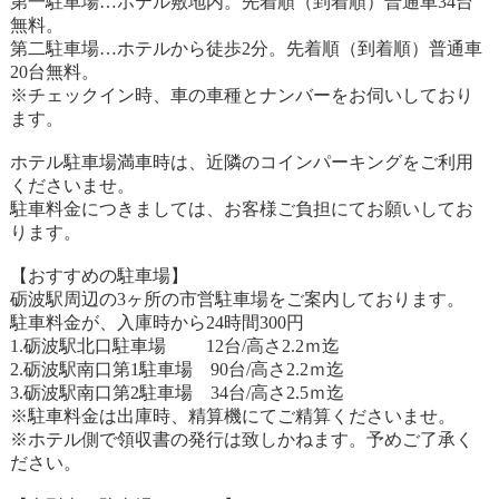
第一駐車場…ホテル敷地内。先着順（到着順）普通車34台
無料。
第二駐車場…ホテルから徒歩2分。先着順（到着順）普通車
20台無料。
※チェックイン時、車の車種とナンバーをお伺いしており
ます。
ホテル駐車場満車時は、近隣のコインパーキングをご利用
くださいませ。
駐車料金につきましては、お客様ご負担にてお願いしてお
ります。
【おすすめの駐車場】
砺波駅周辺の3ヶ所の市営駐車場をご案内しております。
駐車料金が、入庫時から24時間300円
1.砺波駅北口駐車場 12台/高さ2.2ｍ迄
2.砺波駅南口第1駐車場 90台/高さ2.2ｍ迄
3.砺波駅南口第2駐車場 34台/高さ2.5ｍ迄
※駐車料金は出庫時、精算機にてご精算くださいませ。
※ホテル側で領収書の発行は致しかねます。予めご了承く
ださい。