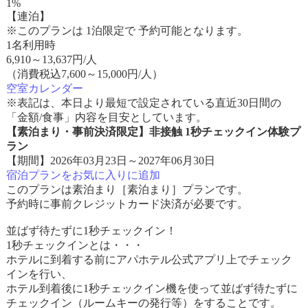
1%
【連泊】
※このプランは 1泊限定で 予約可能となります。
1名利用時
6,910
～
13,637
円/人
（消費税込7,600～15,000円/人）
空室カレンダー
※表記は、本日より最短で設定されている直近30日間の
「金額/食事」内容を目安としています。
【素泊まり・事前決済限定】非接触 1秒チェックイン体験プ
ラン
【期間】2026年03月23日～2027年06月30日
宿泊プランをお気に入りに追加
このプランは素泊まり［素泊まり］プランです。
予約時に事前クレジットカード決済が必要です。
並ばず待たずに1秒チェックイン！
1秒チェックインとは・・・
ホテルに到着する前にアパホテル公式アプリ上でチェック
インを行い、
ホテル到着後に1秒チェックイン機を使って並ばず待たずに
チェックイン（ルームキーの発行等）をすることです。