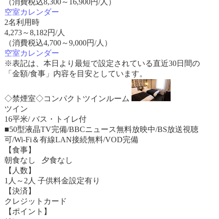
（消費税込8,300～16,900円/人）
空室カレンダー
2名利用時
4,273
～
8,182
円/人
（消費税込4,700～9,000円/人）
空室カレンダー
※表記は、本日より最短で設定されている直近30日間の
「金額/食事」内容を目安としています。
◇禁煙室◇コンパクトツインルーム
ツイン
16平米/ バス・トイレ付
■50型液晶TV完備/BBCニュース無料放映中/BS放送視聴
可/Wi-Fi＆有線LAN接続無料/VOD完備
【食事】
朝食なし 夕食なし
【人数】
1人～2人 子供料金設定有り
【決済】
クレジットカード
【ポイント】