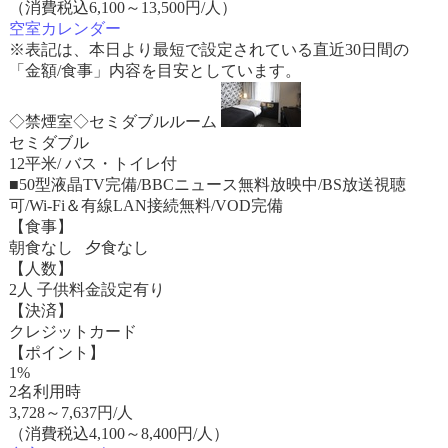
（消費税込6,100～13,500円/人）
空室カレンダー
※表記は、本日より最短で設定されている直近30日間の
「金額/食事」内容を目安としています。
◇禁煙室◇セミダブルルーム
セミダブル
12平米/ バス・トイレ付
■50型液晶TV完備/BBCニュース無料放映中/BS放送視聴
可/Wi-Fi＆有線LAN接続無料/VOD完備
【食事】
朝食なし 夕食なし
【人数】
2人 子供料金設定有り
【決済】
クレジットカード
【ポイント】
1%
2名利用時
3,728
～
7,637
円/人
（消費税込4,100～8,400円/人）