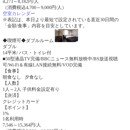
4,273
～
8,182
円/人
（消費税込4,700～9,000円/人）
空室カレンダー
※表記は、本日より最短で設定されている直近30日間の
「金額/食事」内容を目安としています。
◆喫煙可◆ダブルルーム
ダブル
14平米/ バス・トイレ付
■50型液晶TV完備/BBCニュース無料放映中/BS放送視聴
可/Wi-Fi＆有線LAN接続無料/VOD完備
【食事】
朝食なし 夕食なし
【人数】
1人～2人 子供料金設定有り
【決済】
クレジットカード
【ポイント】
1%
1名利用時
7,546
～
15,364
円/人