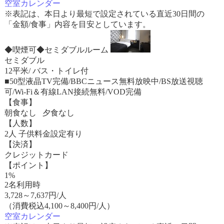
空室カレンダー
※表記は、本日より最短で設定されている直近30日間の
「金額/食事」内容を目安としています。
◆喫煙可◆セミダブルルーム
セミダブル
12平米/ バス・トイレ付
■50型液晶TV完備/BBCニュース無料放映中/BS放送視聴
可/Wi-Fi＆有線LAN接続無料/VOD完備
【食事】
朝食なし 夕食なし
【人数】
2人 子供料金設定有り
【決済】
クレジットカード
【ポイント】
1%
2名利用時
3,728
～
7,637
円/人
（消費税込4,100～8,400円/人）
空室カレンダー