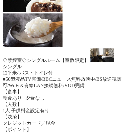
◇禁煙室◇シングルルーム【室数限定】
シングル
12平米/ バス・トイレ付
■50型液晶TV完備/BBCニュース無料放映中/BS放送視聴
可/Wi-Fi＆有線LAN接続無料/VOD完備
【食事】
朝食あり 夕食なし
【人数】
1人 子供料金設定有り
【決済】
クレジットカード／現金
【ポイント】