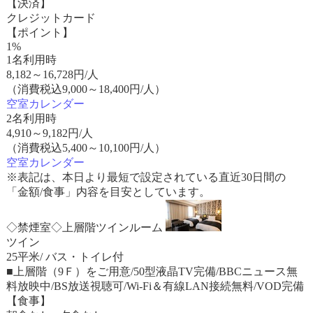
【決済】
クレジットカード
【ポイント】
1%
1名利用時
8,182
～
16,728
円/人
（消費税込9,000～18,400円/人）
空室カレンダー
2名利用時
4,910
～
9,182
円/人
（消費税込5,400～10,100円/人）
空室カレンダー
※表記は、本日より最短で設定されている直近30日間の
「金額/食事」内容を目安としています。
◇禁煙室◇上層階ツインルーム
ツイン
25平米/ バス・トイレ付
■上層階（9Ｆ）をご用意/50型液晶TV完備/BBCニュース無
料放映中/BS放送視聴可/Wi-Fi＆有線LAN接続無料/VOD完備
【食事】