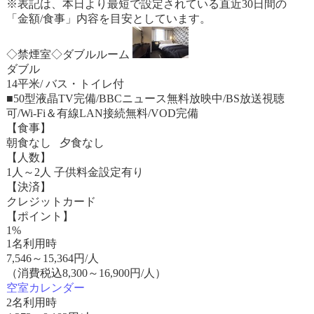
※表記は、本日より最短で設定されている直近30日間の
「金額/食事」内容を目安としています。
◇禁煙室◇ダブルルーム
ダブル
14平米/ バス・トイレ付
■50型液晶TV完備/BBCニュース無料放映中/BS放送視聴
可/Wi-Fi＆有線LAN接続無料/VOD完備
【食事】
朝食なし 夕食なし
【人数】
1人～2人 子供料金設定有り
【決済】
クレジットカード
【ポイント】
1%
1名利用時
7,546
～
15,364
円/人
（消費税込8,300～16,900円/人）
空室カレンダー
2名利用時