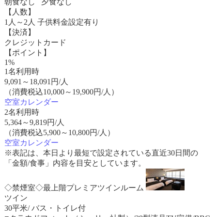
朝食なし 夕食なし
【人数】
1人～2人 子供料金設定有り
【決済】
クレジットカード
【ポイント】
1%
1名利用時
9,091
～
18,091
円/人
（消費税込10,000～19,900円/人）
空室カレンダー
2名利用時
5,364
～
9,819
円/人
（消費税込5,900～10,800円/人）
空室カレンダー
※表記は、本日より最短で設定されている直近30日間の
「金額/食事」内容を目安としています。
◇禁煙室◇最上階プレミアツインルーム
ツイン
30平米/ バス・トイレ付