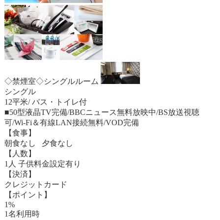
◇禁煙室◇シングルルーム
シングル
12平米/ バス・トイレ付
■50型液晶TV完備/BBCニュース無料放映中/BS放送視聴
可/Wi-Fi＆有線LAN接続無料/VOD完備
【食事】
朝食なし 夕食なし
【人数】
1人 子供料金設定有り
【決済】
クレジットカード
【ポイント】
1%
1名利用時