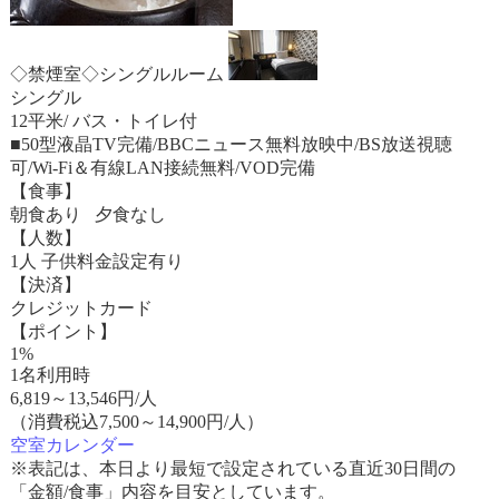
◇禁煙室◇シングルルーム
シングル
12平米/ バス・トイレ付
■50型液晶TV完備/BBCニュース無料放映中/BS放送視聴
可/Wi-Fi＆有線LAN接続無料/VOD完備
【食事】
朝食あり 夕食なし
【人数】
1人 子供料金設定有り
【決済】
クレジットカード
【ポイント】
1%
1名利用時
6,819
～
13,546
円/人
（消費税込7,500～14,900円/人）
空室カレンダー
※表記は、本日より最短で設定されている直近30日間の
「金額/食事」内容を目安としています。