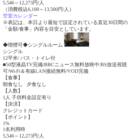
5,546
～
12,273
円/人
（消費税込6,100～13,500円/人）
空室カレンダー
※表記は、本日より最短で設定されている直近30日間の
「金額/食事」内容を目安としています。
◆喫煙可◆シングルルーム
シングル
12平米/ バス・トイレ付
■50型液晶TV完備/BBCニュース無料放映中/BS放送視聴
可/Wi-Fi＆有線LAN接続無料/VOD完備
【食事】
朝食なし 夕食なし
【人数】
1人 子供料金設定有り
【決済】
クレジットカード
【ポイント】
1%
1名利用時
5,546
～
12,273
円/人