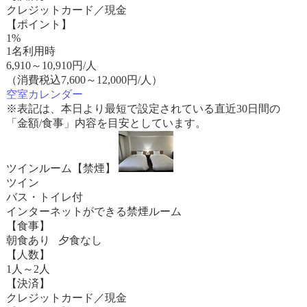
クレジットカード／現金
【ポイント】
1%
1名利用時
6,910
～
10,910
円/人
（消費税込7,600～12,000円/人）
空室カレンダー
※表記は、本日より最短で設定されている直近30日間の
「金額/食事」内容を目安としています。
ツインルーム【禁煙】
ツイン
バス・トイレ付
インターネットができる禁煙ルーム
【食事】
朝食あり 夕食なし
【人数】
1人～2人
【決済】
クレジットカード／現金