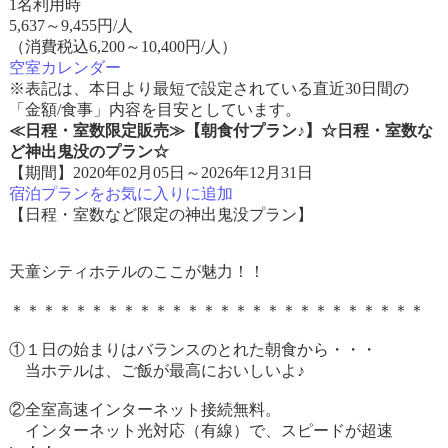
1名利用時
5,637
～
9,455
円/人
（消費税込6,200～10,400円/人）
空室カレンダー
※表記は、本日より最短で設定されている直近30日間の
「金額/食事」内容を目安としています。
≪日程・室数限定販売≫【朝食付プラン♪】☆日程・室数な
ど神出鬼没のプラン☆
【期間】2020年02月05日～2026年12月31日
宿泊プランをお気に入りに追加
【日程・室数など限定の神出鬼没プラン】
天童シティホテルのここが魅力！！
＊＊＊＊＊＊＊＊＊＊＊＊＊＊＊＊＊＊＊＊＊＊＊＊＊＊
①１日の始まりはバランスのとれた朝食から・・・
当ホテルは、ご飯が最高においしいよ♪
②全室高速インターネット接続無料。
インターネット光対応（有線）で、スピードが超速