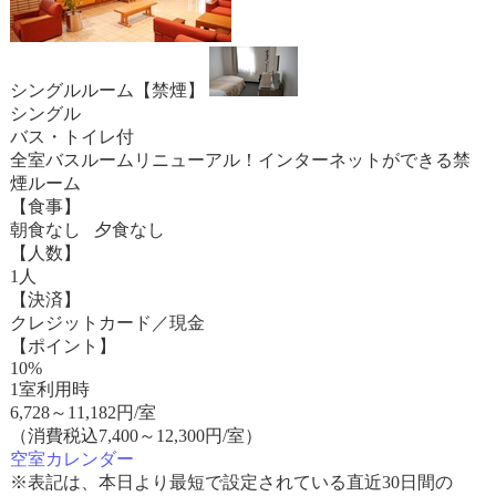
シングルルーム【禁煙】
シングル
バス・トイレ付
全室バスルームリニューアル！インターネットができる禁
煙ルーム
【食事】
朝食なし 夕食なし
【人数】
1人
【決済】
クレジットカード／現金
【ポイント】
10%
1室利用時
6,728
～
11,182
円/室
（消費税込7,400～12,300円/室）
空室カレンダー
※表記は、本日より最短で設定されている直近30日間の