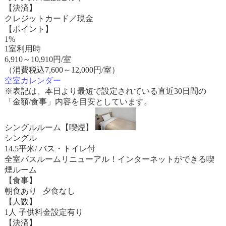
【決済】
クレジットカード／現金
【ポイント】
1%
1室利用時
6,910
～
10,910
円/室
（消費税込7,600～12,000円/室）
空室カレンダー
※表記は、本日より最短で設定されている直近30日間の
「金額/食事」内容を目安としています。
シングルルーム【喫煙】
シングル
14.5平米/ バス・トイレ付
全室バスルームリニューアル！インターネットができる喫
煙ルーム
【食事】
朝食あり 夕食なし
【人数】
1人 子供料金設定有り
【決済】