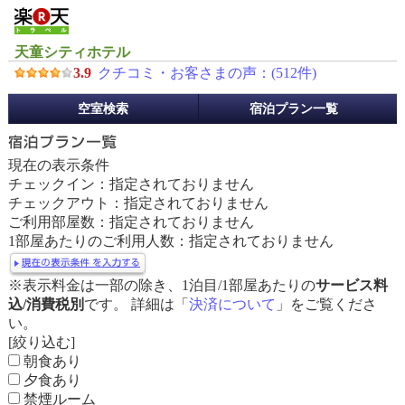
天童シティホテル
3.9
クチコミ・お客さまの声：(
512
件)
予
空室検索
宿泊プラン一覧
約
メ
ニ
現在の表示条件
ュ
チェックイン：指定されておりません
ー
チェックアウト：指定されておりません
ご利用部屋数：指定されておりません
1部屋あたりのご利用人数：指定されておりません
※表示料金は一部の除き、1泊目/1部屋あたりの
サービス料
込/消費税別
です。 詳細は「
決済について
」をご覧くださ
い。
[絞り込む]
朝食あり
夕食あり
禁煙ルーム