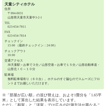
天童シティホテル
住所
〒994-0031
山形県天童市天童中3-2-1
TEL
023-654-7811
FAX
023-654-7814
チェックイン
15:00 （最終チェックイン：24:00）
チェックアウト
10:00
交通アクセス
JR天童駅～お車で３分／山形空港～お車で１５分／山形自動車道・
山形北ＩＣ～１０分
駐車場
無料駐車場有り（６０台）。ホテルのすぐ脇なのでスムーズにフロ
ントまでお越しいただけます。
※「部屋が広い順」の並び替えは、およそ1畳分を「1.65平
米」として算出した結果を表示しています。
ただし「和室」と「洋室」では広さの計測方法が異なるこ