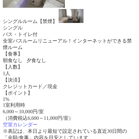
シングルルーム【禁煙】
シングル
バス・トイレ付
全室バスルームリニューアル！インターネットができる禁
煙ルーム
【食事】
朝食なし 夕食なし
【人数】
1人
【決済】
クレジットカード／現金
【ポイント】
1%
1室利用時
6,000
～
10,000
円/室
（消費税込6,600～11,000円/室）
空室カレンダー
※表記は、本日より最短で設定されている直近30日間の
「金額/食事」内容を目安としています。