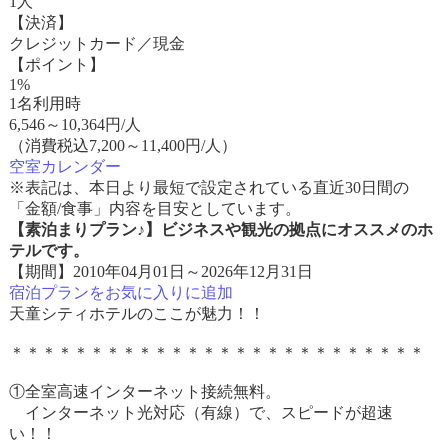
1人
【決済】
クレジットカード／現金
【ポイント】
1%
1名利用時
6,546
～
10,364
円/人
（消費税込7,200～11,400円/人）
空室カレンダー
※表記は、本日より最短で設定されている直近30日間の
「金額/食事」内容を目安としています。
【素泊まりプラン♪】ビジネスや観光の拠点にオススメのホ
テルです。
【期間】2010年04月01日～2026年12月31日
宿泊プランをお気に入りに追加
天童シティホテルのここが魅力！！
＊＊＊＊＊＊＊＊＊＊＊＊＊＊＊＊＊＊＊＊＊＊＊＊＊＊
①全室高速インターネット接続無料。
インターネット光対応（有線）で、スピードが超速
い！！