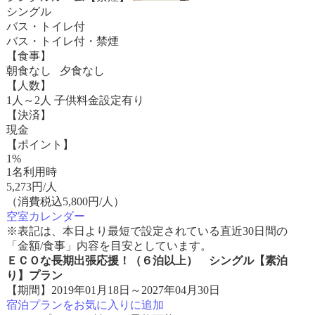
シングル
バス・トイレ付
バス・トイレ付・禁煙
【食事】
朝食なし 夕食なし
【人数】
1人～2人 子供料金設定有り
【決済】
現金
【ポイント】
1%
1名利用時
5,273
円/人
（消費税込5,800円/人）
空室カレンダー
※表記は、本日より最短で設定されている直近30日間の
「金額/食事」内容を目安としています。
ＥＣＯな長期出張応援！（６泊以上） シングル【素泊
り】プラン
【期間】2019年01月18日～2027年04月30日
宿泊プランをお気に入りに追加