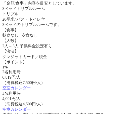
「金額/食事」内容を目安としています。
3ベッドトリプルルーム
トリプル
20平米/ バス・トイレ付
3ベッドのトリプルルームです。
【食事】
朝食なし 夕食なし
【人数】
2人～3人 子供料金設定有り
【決済】
クレジットカード／現金
【ポイント】
1%
2名利用時
6,819
円/人
（消費税込7,500円/人）
空室カレンダー
3名利用時
4,091
円/人
（消費税込4,500円/人）
空室カレンダー