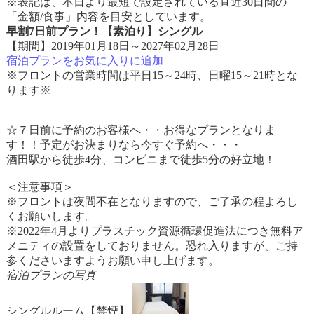
※表記は、本日より最短で設定されている直近30日間の
「金額/食事」内容を目安としています。
早割7日前プラン！【素泊り】シングル
【期間】2019年01月18日～2027年02月28日
宿泊プランをお気に入りに追加
※フロントの営業時間は平日15～24時、日曜15～21時とな
ります※
☆７日前に予約のお客様へ・・お得なプランとなりま
す！！予定がお決まりなら今すぐ予約へ・・・
酒田駅から徒歩4分、コンビニまで徒歩5分の好立地！
＜注意事項＞
※フロントは夜間不在となりますので、ご了承の程よろし
くお願いします。
※2022年4月よりプラスチック資源循環促進法につき無料ア
メニティの設置をしておりません。恐れ入りますが、ご持
参くださいますようお願い申し上げます。
宿泊プランの写真
シングルルーム【禁煙】