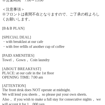
※営業時間 7:00～13:00
＜注意事項＞
※フロントは夜間不在となりますので、ご了承の程よろし
くお願いします。
[B＆B PLAN]
[SPECIAL DEAL]
・with breakfast at our cafe
・with free refills of another cup of coffee
[PAID AMENITIES]
Towel， Gown， Coin laundry
[ABOUT BREAKFAST]
PLACE: at our cafe in the 1st floor
OPENING TIME: 7:00 am
[ATTENTION]
The front desk does NOT operate at midnight.
We will lend you sheets， so please put your own sheets.
Also， if you wish to make a full stay for consecutive nights， we
will accept it for 1，000 yen.