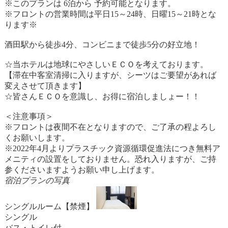
※このプランは 6泊から 予約可能となります。
※フロントの営業時間は平日15～24時、日曜15～21時とな
ります※
酒田駅から徒歩4分、コンビニまで徒歩5分の好立地！
☆当ホテルは地球にやさしいＥＣＯを考えております。
【滞在中客室清掃に入りますが、シーツはご要望があれば
変えさせて頂きます】
☆皆さんＥＣＯを意識し、お得に宿泊しましょー！！
＜注意事項＞
※フロントは夜間不在となりますので、ご了承の程よろし
くお願いします。
※2022年4月よりプラスチック資源循環促進法につき無料ア
メニティの設置をしておりません。恐れ入りますが、ご持
参くださいますようお願い申し上げます。
宿泊プランの写真
シングルルーム【禁煙】
シングル
バス・トイレ付