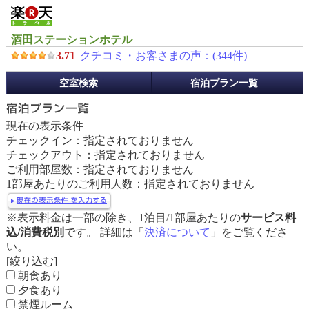
酒田ステーションホテル
3.71
クチコミ・お客さまの声：(
344
件)
予
空室検索
宿泊プラン一覧
約
メ
ニ
現在の表示条件
ュ
チェックイン：指定されておりません
ー
チェックアウト：指定されておりません
ご利用部屋数：指定されておりません
1部屋あたりのご利用人数：指定されておりません
※表示料金は一部の除き、1泊目/1部屋あたりの
サービス料
込/消費税別
です。 詳細は「
決済について
」をご覧くださ
い。
[絞り込む]
朝食あり
夕食あり
禁煙ルーム