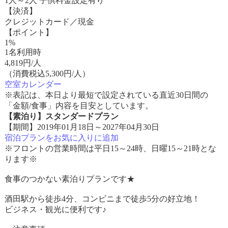
1人～2人 子供料金設定有り
【決済】
クレジットカード／現金
【ポイント】
1%
1名利用時
4,819
円/人
（消費税込5,300円/人）
空室カレンダー
※表記は、本日より最短で設定されている直近30日間の
「金額/食事」内容を目安としています。
【素泊り】スタンダードプラン
【期間】2019年01月18日～2027年04月30日
宿泊プランをお気に入りに追加
※フロントの営業時間は平日15～24時、日曜15～21時とな
ります※
食事のつかない素泊りプランです★
酒田駅から徒歩4分、コンビニまで徒歩5分の好立地！
ビジネス・観光に便利です♪