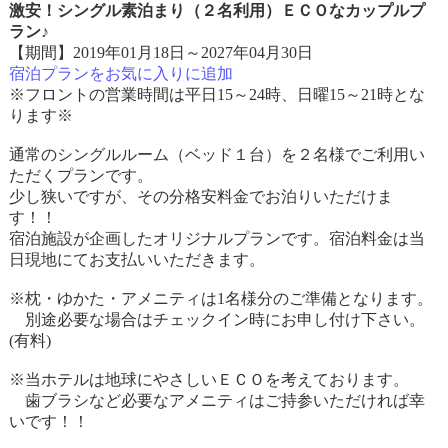
激安！シングル素泊まり（２名利用）ＥＣＯなカップルプ
ラン♪
【期間】2019年01月18日～2027年04月30日
宿泊プランをお気に入りに追加
※フロントの営業時間は平日15～24時、日曜15～21時とな
ります※
通常のシングルルーム（ベッド１台）を２名様でご利用い
ただくプランです。
少し狭いですが、その分格安料金でお泊りいただけま
す！！
宿泊施設が企画したオリジナルプランです。宿泊料金は当
日現地にてお支払いいただきます。
※枕・ゆかた・アメニティは1名様分のご準備となります。
別途必要な場合はチェックイン時にお申し付け下さい。
(有料)
※当ホテルは地球にやさしいＥＣＯを考えております。
歯ブラシなど必要なアメニティはご持参いただければ幸
いです！！