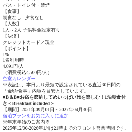
バス・トイレ付・禁煙
【食事】
朝食なし 夕食なし
【人数】
1人～2人 子供料金設定有り
【決済】
クレジットカード／現金
【ポイント】
1%
1名利用時
4,091
円/人
（消費税込4,500円/人）
空室カレンダー
※表記は、本日より最短で設定されている直近30日間の
「金額/食事」内容を目安としています。
■B＆B■お宿を節約してめいっぱい旅を楽しむ！1泊朝食付
き＜Breakfast included＞
【期間】2021年09月01日～2027年04月30日
宿泊プランをお気に入りに追加
※年末年始のご案内※
2025年12/30-2026年1/4は21時までのフロント営業時間です。