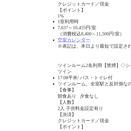
クレジットカード／現金
【ポイント】
1%
1室利用時
7,637
～
10,455
円/室
（消費税込8,400～11,500円/室）
空室カレンダー
※表記は、本日より最短で設定され
ツインルーム2名利用【禁煙】◇シ
ツイン
17.08平米/ バス・トイレ付
ツインルーム。全室駅と反対側なの
【食事】
朝食あり 夕食なし
【人数】
2人 子供料金設定有り
【決済】
クレジットカード／現金
【ポイント】