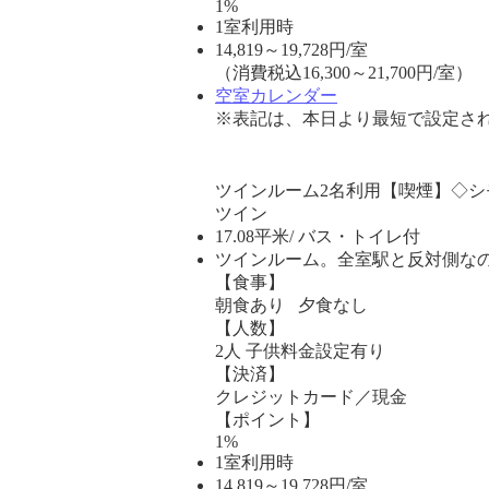
1%
1室利用時
14,819
～
19,728
円/室
（消費税込16,300～21,700円/室）
空室カレンダー
※表記は、本日より最短で設定され
ツインルーム2名利用【喫煙】◇シ
ツイン
17.08平米/ バス・トイレ付
ツインルーム。全室駅と反対側なの
【食事】
朝食あり 夕食なし
【人数】
2人 子供料金設定有り
【決済】
クレジットカード／現金
【ポイント】
1%
1室利用時
14,819
～
19,728
円/室