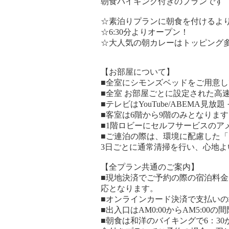
朝食バイキング付きのプランです
☆素泊りプランに朝食を付けるよ
☆6:30分よりオープン！
☆大人気の朝カレーはトッピング
【お部屋について】
■全室にシモンズベッドをご用意
■全室 お部屋ごとに設定された高速w
■テレビはYouTube/ABEMA見放題 その
■客室は6階から9階のみとなります
■1階ロビーにセルフサービスのア
■ご連泊の際は、環境に配慮した
3日ごとに通常清掃を行い、心地よ
【全プラン共通のご案内】
■現地決済でご予約の際の宿泊料
応となります。
■オンラインカード決済で支払い
■出入口はAM0:00からAM5:0
■朝食は和洋のバイキングで6：30