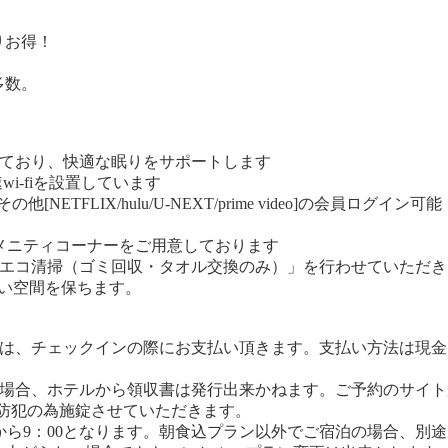
りお得！
多数。
しており、快適な眠りをサポートします
i-fiを設置しています
他[NETFLIX/hulu/U-NEXT/prime video]の会員ログイン可能
メニティコーナーをご用意しております
「エコ清掃（ゴミ回収・タオル交換のみ）」を行わせていただき
い空間を保ちます。
金は、チェックインの際にお支払い頂きます。支払い方法は現
の場合、ホテルから領収書は発行出来かねます。ご予約のサイ
0の間防犯の為施錠させていただきます。
から9：00となります。朝食込プラン以外でご宿泊の場合、別途