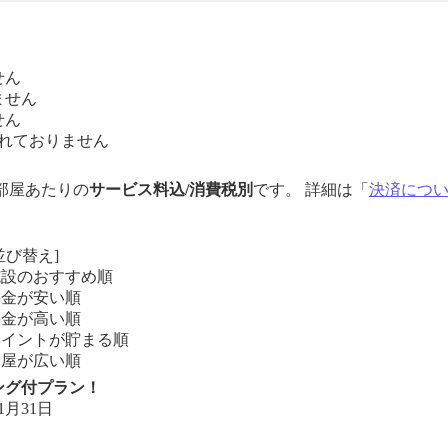
せん
ません
せん
れておりません
1部屋あたりの
サービス料込/消費税別
です。 詳細は「
決済につ
並び替え]
施設のおすすめ順
料金が安い順
料金が高い順
ポイントが貯まる順
部屋が広い順
ング付プラン！
1月31日