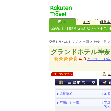
国内宿泊・日帰り
高級
ビジネスホテル
楽天トラベルトップ
>
全国
>
神奈川県
グランドホテル神奈
4.13
クチコミ・お客
み
ペ
詳細情報
地図
ー
ジ
平塚のお土産
平塚
メ
てく