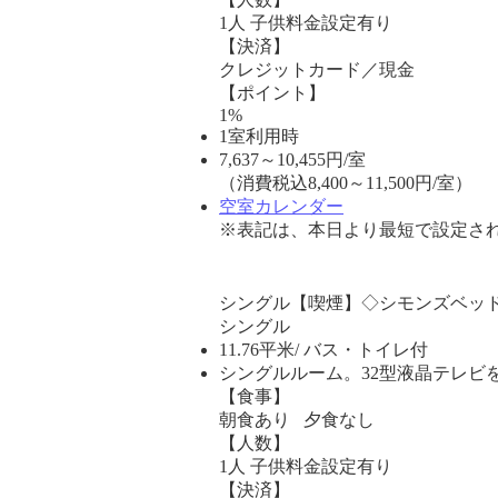
1人 子供料金設定有り
【決済】
クレジットカード／現金
【ポイント】
1%
1室利用時
7,637
～
10,455
円/室
（消費税込8,400～11,500円/室）
空室カレンダー
※表記は、本日より最短で設定され
シングル【喫煙】◇シモンズベッ
シングル
11.76平米/ バス・トイレ付
シングルルーム。32型液晶テレビ
【食事】
朝食あり 夕食なし
【人数】
1人 子供料金設定有り
【決済】