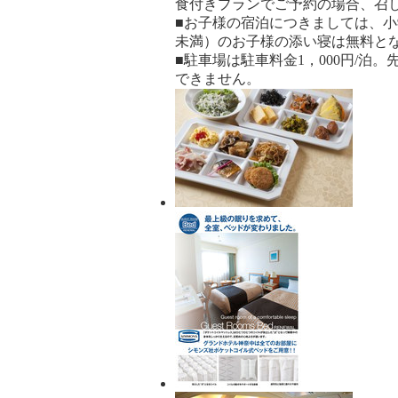
食付きプランでご予約の場合、召
■お子様の宿泊につきましては、
未満）のお子様の添い寝は無料と
■駐車場は駐車料金1，000円/
できません。
宿
泊
プ
ラ
ン
の
写
真