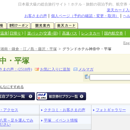
日本最大級の総合旅行サイト！ホテル・旅館の宿泊予約、航空券
楽天カード入
お客さまの声
個人ページ（予約の確認・変更・取消）
ヘ
温泉
日帰り
楽パック(交通+宿)
高速バス
レンタカー
国内航空券
Eng
>
湘南・鎌倉・江ノ島・藤沢・平塚
> グランドホテル神奈中・平塚
中・平塚
さまの声：(
2518
件)
お気に入りに追加
メルマガ
んなにすすめる
・アクセス
クチコミ・お客さまの声
フォトギャラリー
八景～足を運んでみ
平塚 イベント情報
ださい