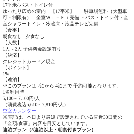
17平米/ バス・トイレ付
ゆったり広めの室内 【17平米】 駐車場無料（大型車
可・制限有） 全室Ｗｉ－Ｆｉ完備 ・バス・トイレ付・全
室シャワートイレ・冷蔵庫・液晶テレビ完備
【食事】
朝食なし 夕食なし
【人数】
1人～2人 子供料金設定有り
【決済】
クレジットカード／現金
【ポイント】
1%
【連泊】
※このプランは 2泊から 4泊まで 予約可能となります。
1名利用時
5,100
～
7,100
円/人
（消費税込5,610～7,810円/人）
空室カレンダー
※表記は、本日より最短で設定されている直近30日間の
「金額/食事」内容を目安としています。
連泊プラン（5連泊以上・朝食付きプラン）