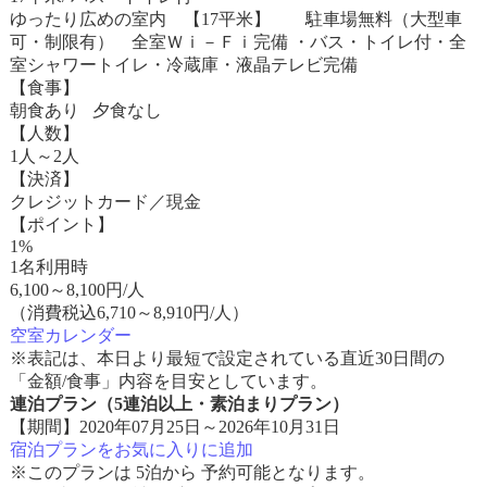
ゆったり広めの室内 【17平米】 駐車場無料（大型車
可・制限有） 全室Ｗｉ－Ｆｉ完備 ・バス・トイレ付・全
室シャワートイレ・冷蔵庫・液晶テレビ完備
【食事】
朝食あり 夕食なし
【人数】
1人～2人
【決済】
クレジットカード／現金
【ポイント】
1%
1名利用時
6,100
～
8,100
円/人
（消費税込6,710～8,910円/人）
空室カレンダー
※表記は、本日より最短で設定されている直近30日間の
「金額/食事」内容を目安としています。
連泊プラン（5連泊以上・素泊まりプラン）
【期間】2020年07月25日～2026年10月31日
宿泊プランをお気に入りに追加
※このプランは 5泊から 予約可能となります。