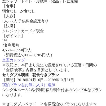
室シャワートイレ・冷蔵庫・液晶テレビ完備
【食事】
朝食なし 夕食なし
【人数】
1人～2人 子供料金設定有り
【決済】
クレジットカード／現金
【ポイント】
1%
2名利用時
4,550
～
6,550
円/人
（消費税込5,005～7,205円/人）
空室カレンダー
※表記は、本日より最短で設定されている直近30日間の
「金額/食事」内容を目安としています。
セミダブル喫煙 朝食付きプラン
【期間】2018年01月16日～2026年10月31日
宿泊プランをお気に入りに追加
シングルルーム2名様利用宿泊朝食付きのシンプルなプラン
になります。
☆セミダブルベッド ２名様宿泊のプランになります☆