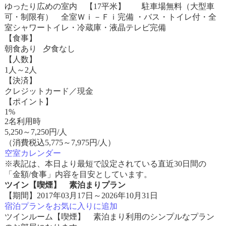
ゆったり広めの室内 【17平米】 駐車場無料（大型車
可・制限有） 全室Ｗｉ－Ｆｉ完備 ・バス・トイレ付・全
室シャワートイレ・冷蔵庫・液晶テレビ完備
【食事】
朝食あり 夕食なし
【人数】
1人～2人
【決済】
クレジットカード／現金
【ポイント】
1%
2名利用時
5,250
～
7,250
円/人
（消費税込5,775～7,975円/人）
空室カレンダー
※表記は、本日より最短で設定されている直近30日間の
「金額/食事」内容を目安としています。
ツイン【喫煙】 素泊まりプラン
【期間】2017年03月17日～2026年10月31日
宿泊プランをお気に入りに追加
ツインルーム【喫煙】 素泊まり利用のシンプルなプラン