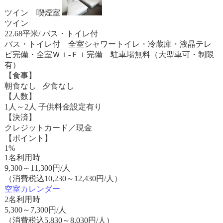
ツイン 喫煙室
ツイン
22.68平米/ バス・トイレ付
バス・トイレ付 全室シャワートイレ・冷蔵庫・液晶テレ
ビ完備・全室Ｗｉ-Ｆｉ完備 駐車場無料（大型車可・制限
有）
【食事】
朝食なし 夕食なし
【人数】
1人～2人 子供料金設定有り
【決済】
クレジットカード／現金
【ポイント】
1%
1名利用時
9,300
～
11,300
円/人
（消費税込10,230～12,430円/人）
空室カレンダー
2名利用時
5,300
～
7,300
円/人
（消費税込5,830～8,030円/人）