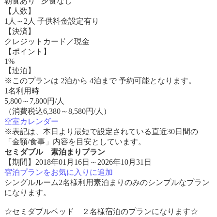
朝食あり 夕食なし
【人数】
1人～2人 子供料金設定有り
【決済】
クレジットカード／現金
【ポイント】
1%
【連泊】
※このプランは 2泊から 4泊まで 予約可能となります。
1名利用時
5,800
～
7,800
円/人
（消費税込6,380～8,580円/人）
空室カレンダー
※表記は、本日より最短で設定されている直近30日間の
「金額/食事」内容を目安としています。
セミダブル 素泊まりプラン
【期間】2018年01月16日～2026年10月31日
宿泊プランをお気に入りに追加
シングルルーム2名様利用素泊まりのみのシンプルなプラン
になります。
☆セミダブルベッド ２名様宿泊のプランになります☆