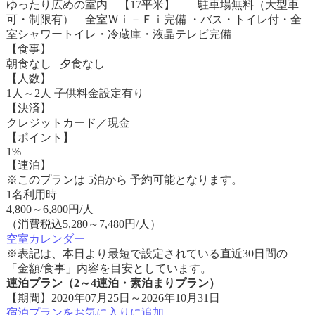
ゆったり広めの室内 【17平米】 駐車場無料（大型車
可・制限有） 全室Ｗｉ－Ｆｉ完備 ・バス・トイレ付・全
室シャワートイレ・冷蔵庫・液晶テレビ完備
【食事】
朝食なし 夕食なし
【人数】
1人～2人 子供料金設定有り
【決済】
クレジットカード／現金
【ポイント】
1%
【連泊】
※このプランは 5泊から 予約可能となります。
1名利用時
4,800
～
6,800
円/人
（消費税込5,280～7,480円/人）
空室カレンダー
※表記は、本日より最短で設定されている直近30日間の
「金額/食事」内容を目安としています。
連泊プラン（2～4連泊・素泊まりプラン）
【期間】2020年07月25日～2026年10月31日
宿泊プランをお気に入りに追加