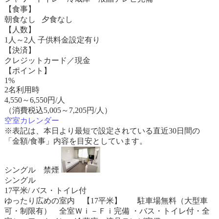
【食事】
朝食なし 夕食なし
【人数】
1人～2人 子供料金設定有り
【決済】
クレジットカード／現金
【ポイント】
1%
2名利用時
4,550
～
6,550
円/人
（消費税込5,005～7,205円/人）
空室カレンダー
※表記は、本日より最短で設定されている直近30日間の
「金額/食事」内容を目安としています。
シングル 禁煙
シングル
17平米/ バス・トイレ付
ゆったり広めの室内 【17平米】 駐車場無料（大型車
可・制限有） 全室Ｗｉ－Ｆｉ完備 ・バス・トイレ付・全