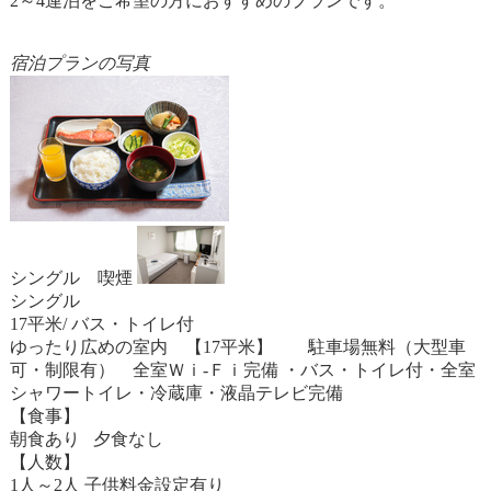
2～4連泊をご希望の方におすすめのプランです。
宿泊プランの写真
シングル 喫煙
シングル
17平米/ バス・トイレ付
ゆったり広めの室内 【17平米】 駐車場無料（大型車
可・制限有） 全室Ｗｉ-Ｆｉ完備 ・バス・トイレ付・全室
シャワートイレ・冷蔵庫・液晶テレビ完備
【食事】
朝食あり 夕食なし
【人数】
1人～2人 子供料金設定有り