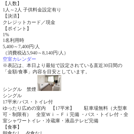
【人数】
1人～2人 子供料金設定有り
【決済】
クレジットカード／現金
【ポイント】
1%
1名利用時
5,400
～
7,400
円/人
（消費税込5,940～8,140円/人）
空室カレンダー
※表記は、本日より最短で設定されている直近30日間の
「金額/食事」内容を目安としています。
シングル 禁煙
シングル
17平米/ バス・トイレ付
ゆったり広めの室内 【17平米】 駐車場無料（大型車
可・制限有） 全室Ｗｉ－Ｆｉ完備 ・バス・トイレ付・全
室シャワートイレ・冷蔵庫・液晶テレビ完備
【食事】
朝食なし 夕食なし