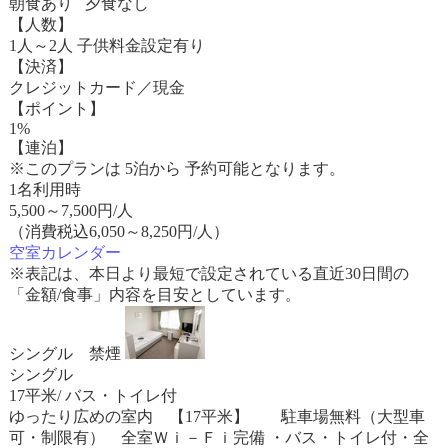
朝食あり 夕食なし
【人数】
1人～2人 子供料金設定有り
【決済】
クレジットカード／現金
【ポイント】
1%
【連泊】
※このプランは 5泊から 予約可能となります。
1名利用時
5,500
～
7,500
円/人
（消費税込6,050～8,250円/人）
空室カレンダー
※表記は、本日より最短で設定されている直近30日間の
「金額/食事」内容を目安としています。
シングル 禁煙
シングル
17平米/ バス・トイレ付
ゆったり広めの室内 【17平米】 駐車場無料（大型車
可・制限有） 全室Ｗｉ－Ｆｉ完備 ・バス・トイレ付・全