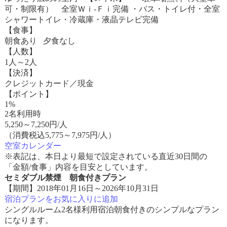
可・制限有） 全室Ｗｉ-Ｆｉ完備 ・バス・トイレ付・全室
シャワートイレ・冷蔵庫・液晶テレビ完備
【食事】
朝食あり 夕食なし
【人数】
1人～2人
【決済】
クレジットカード／現金
【ポイント】
1%
2名利用時
5,250
～
7,250
円/人
（消費税込5,775～7,975円/人）
空室カレンダー
※表記は、本日より最短で設定されている直近30日間の
「金額/食事」内容を目安としています。
セミダブル禁煙 朝食付きプラン
【期間】2018年01月16日～2026年10月31日
宿泊プランをお気に入りに追加
シングルルーム2名様利用宿泊朝食付きのシンプルなプラン
になります。