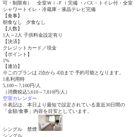
可・制限有） 全室Ｗｉ-Ｆｉ完備 ・バス・トイレ付・全室
シャワートイレ・冷蔵庫・液晶テレビ完備
【食事】
朝食なし 夕食なし
【人数】
1人～2人 子供料金設定有り
【決済】
クレジットカード／現金
【ポイント】
1%
【連泊】
※このプランは 2泊から 4泊まで 予約可能となります。
1名利用時
5,100
～
7,100
円/人
（消費税込5,610～7,810円/人）
空室カレンダー
※表記は、本日より最短で設定されている直近30日間の
「金額/食事」内容を目安としています。
シングル 禁煙
シングル