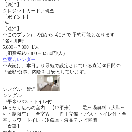
【決済】
クレジットカード／現金
【ポイント】
1%
【連泊】
※このプランは 2泊から 4泊まで 予約可能となります。
1名利用時
5,800
～
7,800
円/人
（消費税込6,380～8,580円/人）
空室カレンダー
※表記は、本日より最短で設定されている直近30日間の
「金額/食事」内容を目安としています。
シングル 禁煙
シングル
17平米/ バス・トイレ付
ゆったり広めの室内 【17平米】 駐車場無料（大型車
可・制限有） 全室Ｗｉ－Ｆｉ完備 ・バス・トイレ付・全
室シャワートイレ・冷蔵庫・液晶テレビ完備
【食事】