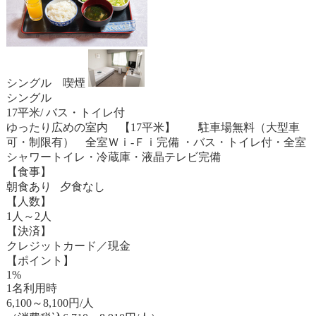
シングル 喫煙
シングル
17平米/ バス・トイレ付
ゆったり広めの室内 【17平米】 駐車場無料（大型車
可・制限有） 全室Ｗｉ-Ｆｉ完備 ・バス・トイレ付・全室
シャワートイレ・冷蔵庫・液晶テレビ完備
【食事】
朝食あり 夕食なし
【人数】
1人～2人
【決済】
クレジットカード／現金
【ポイント】
1%
1名利用時
6,100
～
8,100
円/人