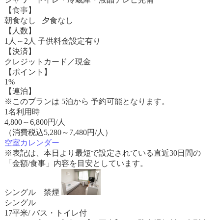
【食事】
朝食なし 夕食なし
【人数】
1人～2人 子供料金設定有り
【決済】
クレジットカード／現金
【ポイント】
1%
【連泊】
※このプランは 5泊から 予約可能となります。
1名利用時
4,800
～
6,800
円/人
（消費税込5,280～7,480円/人）
空室カレンダー
※表記は、本日より最短で設定されている直近30日間の
「金額/食事」内容を目安としています。
シングル 禁煙
シングル
17平米/ バス・トイレ付