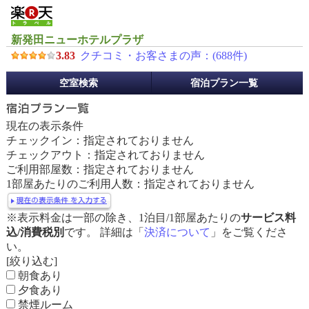
新発田ニューホテルプラザ
3.83
クチコミ・お客さまの声：(
688
件)
予
空室検索
宿泊プラン一覧
約
メ
ニ
現在の表示条件
ュ
チェックイン：指定されておりません
ー
チェックアウト：指定されておりません
ご利用部屋数：指定されておりません
1部屋あたりのご利用人数：指定されておりません
※表示料金は一部の除き、1泊目/1部屋あたりの
サービス料
込/消費税別
です。 詳細は「
決済について
」をご覧くださ
い。
[絞り込む]
朝食あり
夕食あり
禁煙ルーム