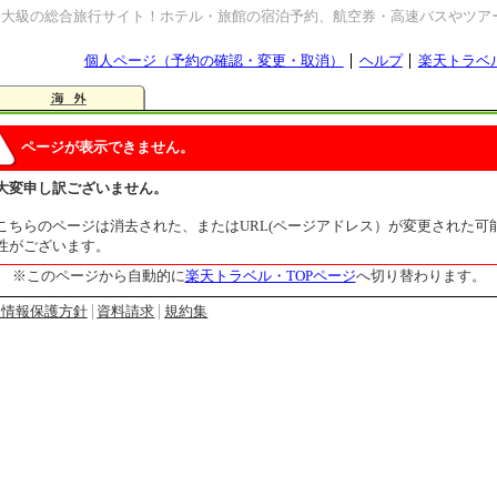
最大級の総合旅行サイト！ホテル・旅館の宿泊予約、航空券・高速バスやツア
個人ページ（予約の確認・変更・取消）
ヘルプ
楽天トラベ
ページが表示できません。
大変申し訳ございません。
こちらのページは消去された、またはURL(ページアドレス）が変更された可
性がございます。
※このページから自動的に
楽天トラベル・TOPページ
へ切り替わります。
人情報保護方針
資料請求
規約集