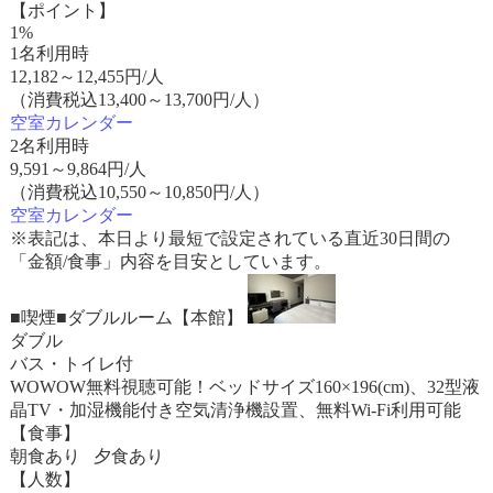
【ポイント】
1%
1名利用時
12,182
～
12,455
円/人
（消費税込13,400～13,700円/人）
空室カレンダー
2名利用時
9,591
～
9,864
円/人
（消費税込10,550～10,850円/人）
空室カレンダー
※表記は、本日より最短で設定されている直近30日間の
「金額/食事」内容を目安としています。
■喫煙■ダブルルーム【本館】
ダブル
バス・トイレ付
WOWOW無料視聴可能！ベッドサイズ160×196(cm)、32型液
晶TV・加湿機能付き空気清浄機設置、無料Wi-Fi利用可能
【食事】
朝食あり 夕食あり
【人数】