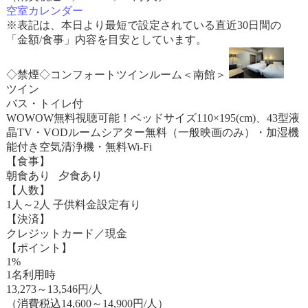
空室カレンダー
※表記は、本日より最短で設定されている直近30日間の
「金額/食事」内容を目安としています。
◇禁煙◇コンフォートツインルーム＜南館＞
ツイン
バス・トイレ付
WOWOW無料視聴可能！ベッドサイズ110×195(cm)、43型液
晶TV・VODルームシアター無料（一般映画のみ）・加湿機
能付き空気清浄機・無料Wi-Fi
【食事】
朝食あり 夕食あり
【人数】
1人～2人 子供料金設定有り
【決済】
クレジットカード／現金
【ポイント】
1%
1名利用時
13,273
～
13,546
円/人
（消費税込14,600～14,900円/人）