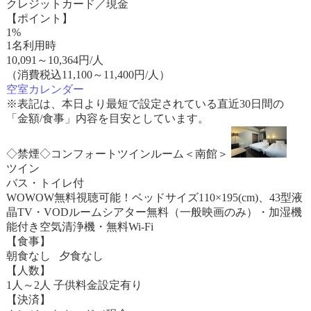
クレジットカード／現金
【ポイント】
1%
1名利用時
10,091
～
10,364
円/人
（消費税込11,100～11,400円/人）
空室カレンダー
※表記は、本日より最短で設定されている直近30日間の
「金額/食事」内容を目安としています。
◇禁煙◇コンフォートツインルーム＜南館＞
ツイン
バス・トイレ付
WOWOW無料視聴可能！ベッドサイズ110×195(cm)、43型液
晶TV・VODルームシアター無料（一般映画のみ）・加湿機
能付き空気清浄機・無料Wi-Fi
【食事】
朝食なし 夕食なし
【人数】
1人～2人 子供料金設定有り
【決済】