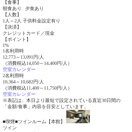
【食事】
朝食あり 夕食あり
【人数】
1人～2人 子供料金設定有り
【決済】
クレジットカード／現金
【ポイント】
1%
1名利用時
12,773
～
13,091
円/人
（消費税込14,050～14,400円/人）
空室カレンダー
2名利用時
10,364
～
10,682
円/人
（消費税込11,400～11,750円/人）
空室カレンダー
※表記は、本日より最短で設定されている直近30日間の
「金額/食事」内容を目安としています。
■喫煙■ツインルーム【本館】
ツイン