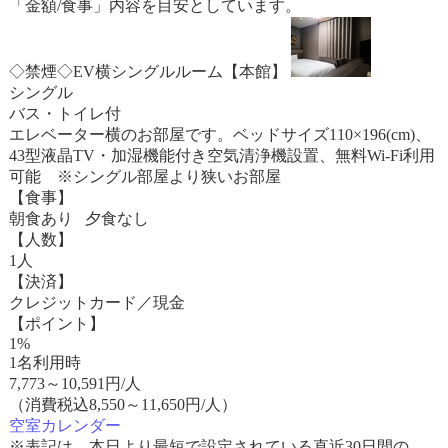
「金額/食事」内容を目安としています。
◇禁煙◇EV横シングルルーム【本館】
シングル
バス・トイレ付
エレベーター横のお部屋です。ベッドサイズ110×196(cm)、
43型液晶TV・加湿機能付き空気清浄機設置、無料Wi-Fi利用
可能 ※シングル部屋より狭いお部屋
【食事】
朝食あり 夕食なし
【人数】
1人
【決済】
クレジットカード／現金
【ポイント】
1%
1名利用時
7,773
～
10,591
円/人
（消費税込8,550～11,650円/人）
空室カレンダー
※表記は、本日より最短で設定されている直近30日間の