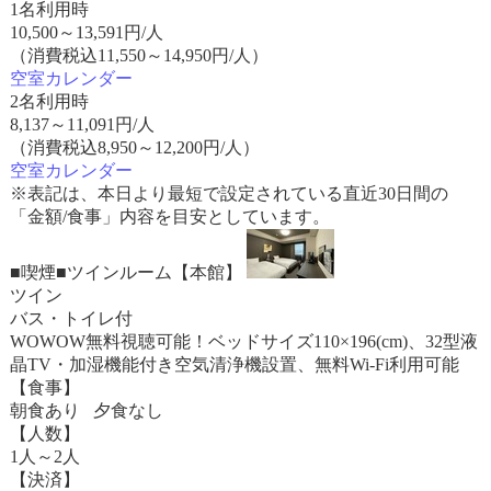
1名利用時
10,500
～
13,591
円/人
（消費税込11,550～14,950円/人）
空室カレンダー
2名利用時
8,137
～
11,091
円/人
（消費税込8,950～12,200円/人）
空室カレンダー
※表記は、本日より最短で設定されている直近30日間の
「金額/食事」内容を目安としています。
■喫煙■ツインルーム【本館】
ツイン
バス・トイレ付
WOWOW無料視聴可能！ベッドサイズ110×196(cm)、32型液
晶TV・加湿機能付き空気清浄機設置、無料Wi-Fi利用可能
【食事】
朝食あり 夕食なし
【人数】
1人～2人
【決済】