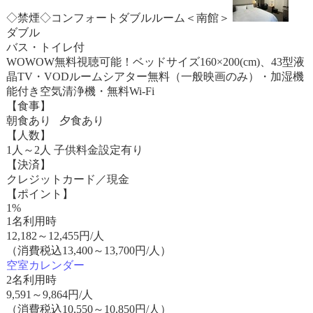
◇禁煙◇コンフォートダブルルーム＜南館＞
ダブル
バス・トイレ付
WOWOW無料視聴可能！ベッドサイズ160×200(cm)、43型液
晶TV・VODルームシアター無料（一般映画のみ）・加湿機
能付き空気清浄機・無料Wi-Fi
【食事】
朝食あり 夕食あり
【人数】
1人～2人 子供料金設定有り
【決済】
クレジットカード／現金
【ポイント】
1%
1名利用時
12,182
～
12,455
円/人
（消費税込13,400～13,700円/人）
空室カレンダー
2名利用時
9,591
～
9,864
円/人
（消費税込10,550～10,850円/人）