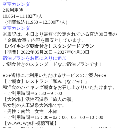
空室カレンダー
2名利用時
10,864
～
11,182
円/人
（消費税込11,950～12,300円/人）
空室カレンダー
※表記は、本日より最短で設定されている直近30日間の
「金額/食事」内容を目安としています。
【バイキング朝食付き】スタンダードプラン
【期間】2022年05月20日～2027年04月30日
宿泊プランをお気に入りに追加
ご朝食付きのスタンダードなご宿泊プランです！
●○●皆様にご利用いただけるサービスのご案内●○●
【ご朝食】レストラン「和み（なごみ）」
和洋食のバイキング朝食をお召し上がりいただけます。
・ご利用時間⇒6：30～9：00
【大浴場】活性石温泉「旅人の湯」
男女別の人工温泉大浴場です。
・男性：南館 女性：本館
・ご利用時間⇒15：00～02：00、05：00～10：00
【WOWOW無料視聴可能】