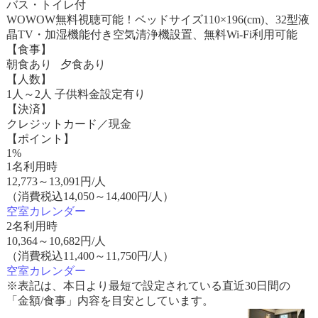
バス・トイレ付
WOWOW無料視聴可能！ベッドサイズ110×196(cm)、32型液
晶TV・加湿機能付き空気清浄機設置、無料Wi-Fi利用可能
【食事】
朝食あり 夕食あり
【人数】
1人～2人 子供料金設定有り
【決済】
クレジットカード／現金
【ポイント】
1%
1名利用時
12,773
～
13,091
円/人
（消費税込14,050～14,400円/人）
空室カレンダー
2名利用時
10,364
～
10,682
円/人
（消費税込11,400～11,750円/人）
空室カレンダー
※表記は、本日より最短で設定されている直近30日間の
「金額/食事」内容を目安としています。