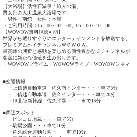
【大浴場】活性石温泉「旅人の湯」
男女別の人工温泉大浴場です。
・男性：南館 女性：本館
・ご利用時間⇒15：00～02：00、05：00～10：00
【WOWOW無料視聴可能】
世界から選りすぐりのエンターテインメントを放送する、
プレミアムペイチャンネルＷＯＷＯＷ。
最高峰の興奮と感動を楽しめる個性豊かな３チャンネルが
客室に新たな価値を生み出します。
・WOWOWプライム・WOWOWライブ・WOWOWシネマ
■交通情報
・上信越自動車道 佐久南インター・・・車で3分
・上信越自動車道 佐久インター・・・車で20分
・JR北陸新幹線 佐久平駅・・・車で15分
■周辺スポット
・ピンコロ地蔵・・・車で5分
・駒場公園・・・車で10分
・佐久総合運動公園・・・車で10分