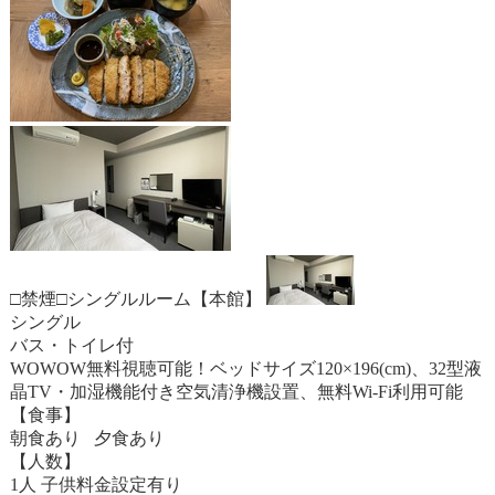
□禁煙□シングルルーム【本館】
シングル
バス・トイレ付
WOWOW無料視聴可能！ベッドサイズ120×196(cm)、32型液
晶TV・加湿機能付き空気清浄機設置、無料Wi-Fi利用可能
【食事】
朝食あり 夕食あり
【人数】
1人 子供料金設定有り