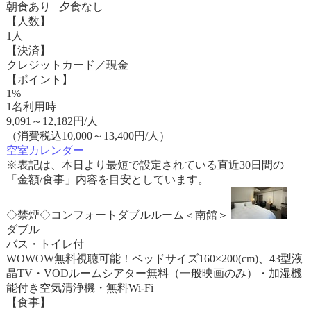
朝食あり 夕食なし
【人数】
1人
【決済】
クレジットカード／現金
【ポイント】
1%
1名利用時
9,091
～
12,182
円/人
（消費税込10,000～13,400円/人）
空室カレンダー
※表記は、本日より最短で設定されている直近30日間の
「金額/食事」内容を目安としています。
◇禁煙◇コンフォートダブルルーム＜南館＞
ダブル
バス・トイレ付
WOWOW無料視聴可能！ベッドサイズ160×200(cm)、43型液
晶TV・VODルームシアター無料（一般映画のみ）・加湿機
能付き空気清浄機・無料Wi-Fi
【食事】