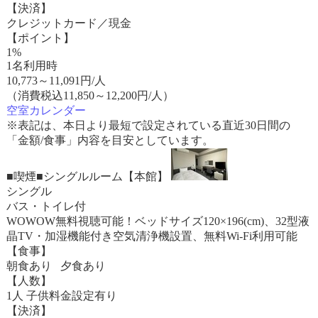
【決済】
クレジットカード／現金
【ポイント】
1%
1名利用時
10,773
～
11,091
円/人
（消費税込11,850～12,200円/人）
空室カレンダー
※表記は、本日より最短で設定されている直近30日間の
「金額/食事」内容を目安としています。
■喫煙■シングルルーム【本館】
シングル
バス・トイレ付
WOWOW無料視聴可能！ベッドサイズ120×196(cm)、32型液
晶TV・加湿機能付き空気清浄機設置、無料Wi-Fi利用可能
【食事】
朝食あり 夕食あり
【人数】
1人 子供料金設定有り
【決済】