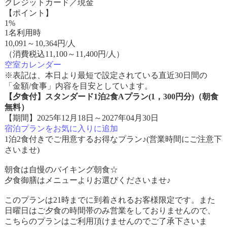
クレジットカード／現金
【ポイント】
1%
1名利用時
10,091
～
10,364
円/人
（消費税込11,100～11,400円/人）
空室カレンダー
※表記は、本日より最短で設定されている直近30日間の
「金額/食事」内容を目安としています。
【夕食付】スタンダード1泊2食Aプラン(1，300円分)（朝食
無料）
【期間】2025年12月18日～2027年04月30日
宿泊プランをお気に入りに追加
1泊2食付きでご用意するお得なプラン♪(営業時間にご注意下
さいませ)
朝食は自慢のバイキング朝食☆
夕食御膳はメニューよりお選びくださいませ♪
このプランは21時までに到着されるお客様限定です。また
日曜日はご夕食の時間帯のみ営業をしておりませんので、
こちらのプランはご利用頂けませんのでご了承下さいま