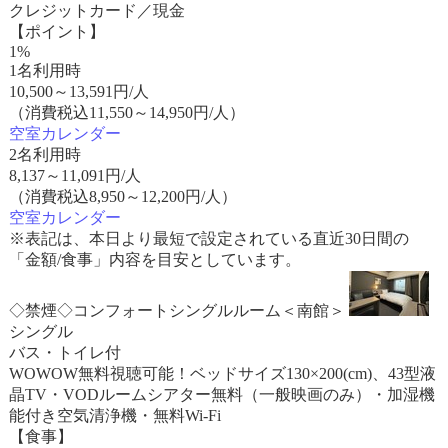
クレジットカード／現金
【ポイント】
1%
1名利用時
10,500
～
13,591
円/人
（消費税込11,550～14,950円/人）
空室カレンダー
2名利用時
8,137
～
11,091
円/人
（消費税込8,950～12,200円/人）
空室カレンダー
※表記は、本日より最短で設定されている直近30日間の
「金額/食事」内容を目安としています。
◇禁煙◇コンフォートシングルルーム＜南館＞
シングル
バス・トイレ付
WOWOW無料視聴可能！ベッドサイズ130×200(cm)、43型液
晶TV・VODルームシアター無料（一般映画のみ）・加湿機
能付き空気清浄機・無料Wi-Fi
【食事】