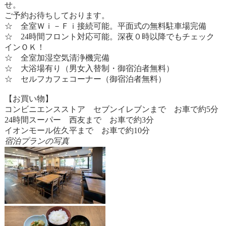
せ。
ご予約お待ちしております。
☆ 全室Ｗｉ－Ｆｉ接続可能。平面式の無料駐車場完備
☆ 24時間フロント対応可能。深夜０時以降でもチェック
インＯＫ！
☆ 全室加湿空気清浄機完備
☆ 大浴場有り（男女入替制・御宿泊者無料）
☆ セルフカフェコーナー（御宿泊者無料）
【お買い物】
コンビニエンスストア セブンイレブンまで お車で約5分
24時間スーパー 西友まで お車で約3分
イオンモール佐久平まで お車で約10分
宿泊プランの写真