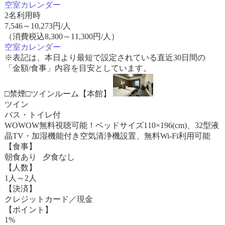
空室カレンダー
2名利用時
7,546
～
10,273
円/人
（消費税込8,300～11,300円/人）
空室カレンダー
※表記は、本日より最短で設定されている直近30日間の
「金額/食事」内容を目安としています。
□禁煙□ツインルーム【本館】
ツイン
バス・トイレ付
WOWOW無料視聴可能！ベッドサイズ110×196(cm)、32型液
晶TV・加湿機能付き空気清浄機設置、無料Wi-Fi利用可能
【食事】
朝食あり 夕食なし
【人数】
1人～2人
【決済】
クレジットカード／現金
【ポイント】
1%