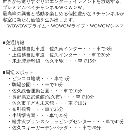
世界から選りすぐりのエンターテインメントを放送する、
プレミアムペイチャンネルＷＯＷＯＷ。
最高峰の興奮と感動を楽しめる個性豊かな３チャンネルが
客室に新たな価値を生み出します。
・WOWOWプライム・WOWOWライブ・WOWOWシネマ
■交通情報
・上信越自動車道 佐久南インター・・・車で3分
・上信越自動車道 佐久インター・・・車で20分
・JR北陸新幹線 佐久平駅・・・車で15分
■周辺スポット
・ピンコロ地蔵・・・車で5分
・駒場公園・・・車で10分
・佐久総合運動公園・・・車で10分
・長野県立武道館(佐久市)・・・車で10分
・佐久市子ども未来館・・・車で10分
・布引観音・・・車で25分
・小諸懐古園・・・車で25分
・軽井沢プリンスショッピングセンター・・・車で45分
・佐久スキーガーデンパラダ・・・車で20分