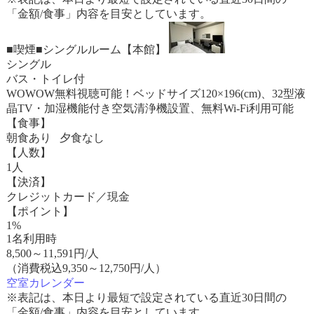
「金額/食事」内容を目安としています。
■喫煙■シングルルーム【本館】
シングル
バス・トイレ付
WOWOW無料視聴可能！ベッドサイズ120×196(cm)、32型液
晶TV・加湿機能付き空気清浄機設置、無料Wi-Fi利用可能
【食事】
朝食あり 夕食なし
【人数】
1人
【決済】
クレジットカード／現金
【ポイント】
1%
1名利用時
8,500
～
11,591
円/人
（消費税込9,350～12,750円/人）
空室カレンダー
※表記は、本日より最短で設定されている直近30日間の
「金額/食事」内容を目安としています。