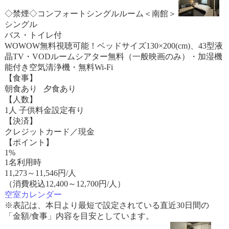
◇禁煙◇コンフォートシングルルーム＜南館＞
シングル
バス・トイレ付
WOWOW無料視聴可能！ベッドサイズ130×200(cm)、43型液
晶TV・VODルームシアター無料（一般映画のみ）・加湿機
能付き空気清浄機・無料Wi-Fi
【食事】
朝食あり 夕食あり
【人数】
1人 子供料金設定有り
【決済】
クレジットカード／現金
【ポイント】
1%
1名利用時
11,273
～
11,546
円/人
（消費税込12,400～12,700円/人）
空室カレンダー
※表記は、本日より最短で設定されている直近30日間の
「金額/食事」内容を目安としています。