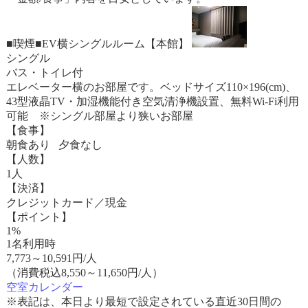
■喫煙■EV横シングルルーム【本館】
シングル
バス・トイレ付
エレベーター横のお部屋です。ベッドサイズ110×196(cm)、
43型液晶TV・加湿機能付き空気清浄機設置、無料Wi-Fi利用
可能 ※シングル部屋より狭いお部屋
【食事】
朝食あり 夕食なし
【人数】
1人
【決済】
クレジットカード／現金
【ポイント】
1%
1名利用時
7,773
～
10,591
円/人
（消費税込8,550～11,650円/人）
空室カレンダー
※表記は、本日より最短で設定されている直近30日間の