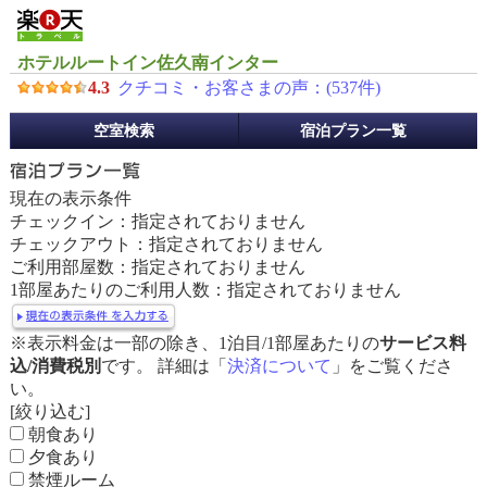
ホテルルートイン佐久南インター
4.3
クチコミ・お客さまの声：(
537
件)
予
空室検索
宿泊プラン一覧
約
メ
ニ
現在の表示条件
ュ
チェックイン：指定されておりません
ー
チェックアウト：指定されておりません
ご利用部屋数：指定されておりません
1部屋あたりのご利用人数：指定されておりません
※表示料金は一部の除き、1泊目/1部屋あたりの
サービス料
込/消費税別
です。 詳細は「
決済について
」をご覧くださ
い。
[絞り込む]
朝食あり
夕食あり
禁煙ルーム