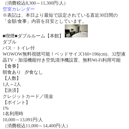
（消費税込8,300～11,300円/人）
空室カレンダー
※表記は、本日より最短で設定されている直近30日間の
「金額/食事」内容を目安としています。
■喫煙■ダブルルーム【本館】
ダブル
バス・トイレ付
WOWOW無料視聴可能！ベッドサイズ160×196(cm)、32型液
晶TV・加湿機能付き空気清浄機設置、無料Wi-Fi利用可能
【食事】
朝食あり 夕食なし
【人数】
1人～2人
【決済】
クレジットカード／現金
【ポイント】
1%
1名利用時
10,000
～
13,091
円/人
（消費税込11,000～14,400円/人）