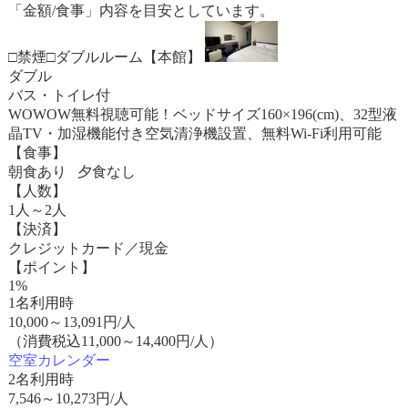
「金額/食事」内容を目安としています。
□禁煙□ダブルルーム【本館】
ダブル
バス・トイレ付
WOWOW無料視聴可能！ベッドサイズ160×196(cm)、32型液
晶TV・加湿機能付き空気清浄機設置、無料Wi-Fi利用可能
【食事】
朝食あり 夕食なし
【人数】
1人～2人
【決済】
クレジットカード／現金
【ポイント】
1%
1名利用時
10,000
～
13,091
円/人
（消費税込11,000～14,400円/人）
空室カレンダー
2名利用時
7,546
～
10,273
円/人