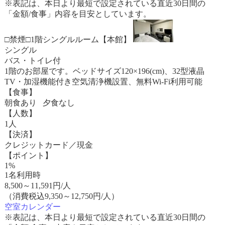
※表記は、本日より最短で設定されている直近30日間の
「金額/食事」内容を目安としています。
□禁煙□1階シングルルーム【本館】
シングル
バス・トイレ付
1階のお部屋です。ベッドサイズ120×196(cm)、32型液晶
TV・加湿機能付き空気清浄機設置、無料Wi-Fi利用可能
【食事】
朝食あり 夕食なし
【人数】
1人
【決済】
クレジットカード／現金
【ポイント】
1%
1名利用時
8,500
～
11,591
円/人
（消費税込9,350～12,750円/人）
空室カレンダー
※表記は、本日より最短で設定されている直近30日間の