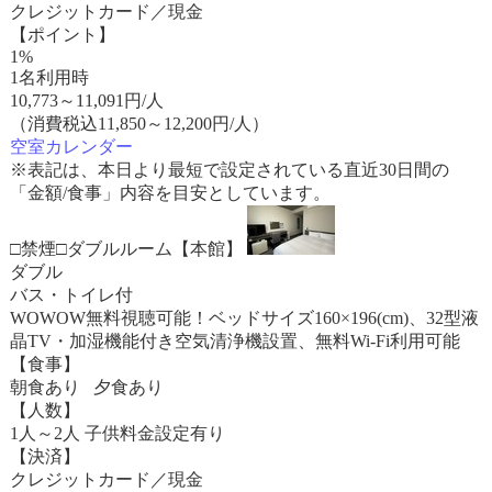
クレジットカード／現金
【ポイント】
1%
1名利用時
10,773
～
11,091
円/人
（消費税込11,850～12,200円/人）
空室カレンダー
※表記は、本日より最短で設定されている直近30日間の
「金額/食事」内容を目安としています。
□禁煙□ダブルルーム【本館】
ダブル
バス・トイレ付
WOWOW無料視聴可能！ベッドサイズ160×196(cm)、32型液
晶TV・加湿機能付き空気清浄機設置、無料Wi-Fi利用可能
【食事】
朝食あり 夕食あり
【人数】
1人～2人 子供料金設定有り
【決済】
クレジットカード／現金