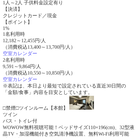
1人～2人 子供料金設定有り
【決済】
クレジットカード／現金
【ポイント】
1%
1名利用時
12,182
～
12,455
円/人
（消費税込13,400～13,700円/人）
空室カレンダー
2名利用時
9,591
～
9,864
円/人
（消費税込10,550～10,850円/人）
空室カレンダー
※表記は、本日より最短で設定されている直近30日間の
「金額/食事」内容を目安としています。
□禁煙□ツインルーム【本館】
ツイン
バス・トイレ付
WOWOW無料視聴可能！ベッドサイズ110×196(cm)、32型液
晶TV・加湿機能付き空気清浄機設置、無料Wi-Fi利用可能