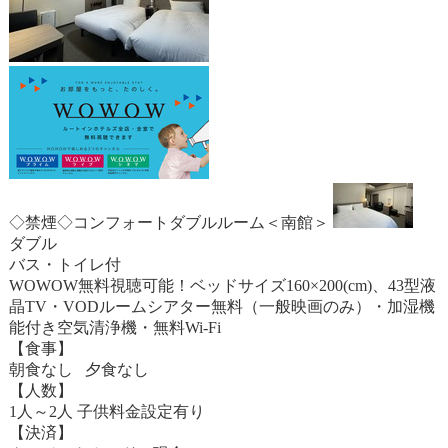
◇禁煙◇コンフォートダブルルーム＜南館＞
ダブル
バス・トイレ付
WOWOW無料視聴可能！ベッドサイズ160×200(cm)、43型液
晶TV・VODルームシアター無料（一般映画のみ）・加湿機
能付き空気清浄機・無料Wi-Fi
【食事】
朝食なし 夕食なし
【人数】
1人～2人 子供料金設定有り
【決済】