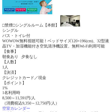
□禁煙□シングルルーム【本館】
シングル
バス・トイレ付
WOWOW無料視聴可能！ベッドサイズ120×196(cm)、32型液
晶TV・加湿機能付き空気清浄機設置、無料Wi-Fi利用可能
【食事】
朝食あり 夕食なし
【人数】
1人
【決済】
クレジットカード／現金
【ポイント】
1%
1名利用時
8,500
～
11,591
円/人
（消費税込9,350～12,750円/人）
空室カレンダー