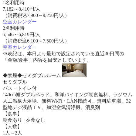
1名利用時
7,182
～
8,410
円/人
（消費税込7,900～9,250円/人）
空室カレンダー
2名利用時
5,546
～
6,819
円/人
（消費税込6,100～7,500円/人）
空室カレンダー
※表記は、本日より最短で設定されている直近30日間の
「金額/食事」内容を目安としています。
◆禁煙◆セミダブルルーム
セミダブル
バス・トイレ付
140cm幅ダブルベッド、和洋バイキング朝食無料、ラジウム
人工温泉大浴場、無料Wi-Fi・LAN接続可、無料駐車場、32
型地デジ液晶ＴＶ、加湿空気清浄機、消臭剤
【食事】
朝食あり 夕食なし
【人数】
1人～2人