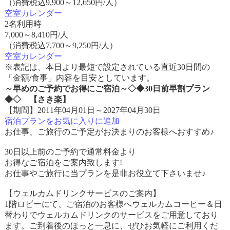
（消費税込9,900～12,650円/人）
空室カレンダー
2名利用時
7,000
～
8,410
円/人
（消費税込7,700～9,250円/人）
空室カレンダー
※表記は、本日より最短で設定されている直近30日間の
「金額/食事」内容を目安としています。
～早めのご予約でお得にご宿泊～◇◆30日前早割プラン
◆◇ 【さき楽】
【期間】2011年04月01日～2027年04月30日
宿泊プランをお気に入りに追加
お仕事、ご旅行のご予定がお決まりのお客様へおすすめ♪
30日以上前のご予約で通常料金より
お得なご宿泊をご案内致します!
お仕事やご旅行に当プランを是非お役立て下さいませ♪
【ウェルカムドリンクサービスのご案内】
1階ロビーにて、ご宿泊のお客様へウェルカムコーヒー＆日
替わりでウェルカムドリンクのサービスをご用意しており
ます。ご到着後のほっと一息に、ぜひお気軽にご利用くだ