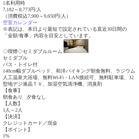
1名利用時
7,182
～
8,773
円/人
（消費税込7,900～9,650円/人）
空室カレンダー
※表記は、本日より最短で設定されている直近30日間の
「金額/食事」内容を目安としています。
◇喫煙◇セミダブルルーム
セミダブル
バス・トイレ付
140cm幅ダブルベッド、和洋バイキング朝食無料、ラジウム
人工温泉大浴場、無料Wi-Fi・LAN接続可、無料駐車場、32
型地デジ液晶ＴＶ、加湿空気清浄機、消臭剤
【食事】
朝食あり 夕食なし
【人数】
1人～2人
【決済】
クレジットカード／現金
【ポイント】
1%