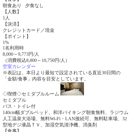
朝食あり 夕食なし
【人数】
1人
【決済】
クレジットカード／現金
【ポイント】
1%
1名利用時
8,000
～
9,773
円/人
（消費税込8,800～10,750円/人）
空室カレンダー
※表記は、本日より最短で設定されている直近30日間の
「金額/食事」内容を目安としています。
◇喫煙◇セミダブルルーム
セミダブル
バス・トイレ付
140cm幅ダブルベッド、和洋バイキング朝食無料、ラジウム
人工温泉大浴場、無料Wi-Fi・LAN接続可、無料駐車場、32
型地デジ液晶ＴＶ、加湿空気清浄機、消臭剤
【食事】