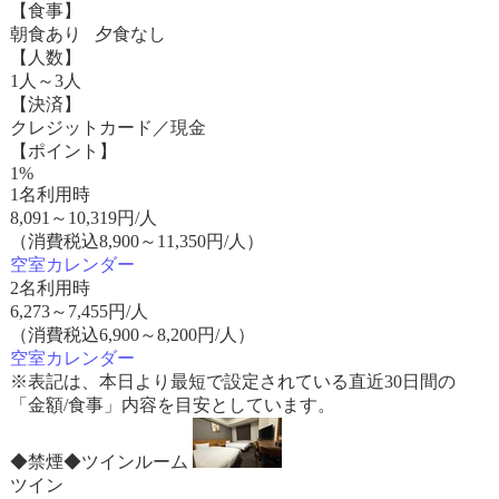
【食事】
朝食あり 夕食なし
【人数】
1人～3人
【決済】
クレジットカード／現金
【ポイント】
1%
1名利用時
8,091
～
10,319
円/人
（消費税込8,900～11,350円/人）
空室カレンダー
2名利用時
6,273
～
7,455
円/人
（消費税込6,900～8,200円/人）
空室カレンダー
※表記は、本日より最短で設定されている直近30日間の
「金額/食事」内容を目安としています。
◆禁煙◆ツインルーム
ツイン