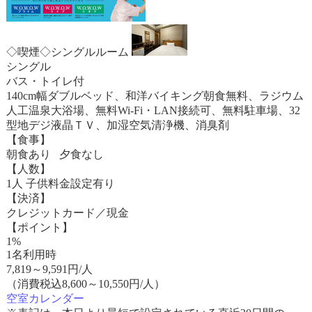
◇喫煙◇シングルルーム
シングル
バス・トイレ付
140cm幅ダブルベッド、和洋バイキング朝食無料、ラジウム
人工温泉大浴場、無料Wi-Fi・LAN接続可、無料駐車場、32
型地デジ液晶ＴＶ、加湿空気清浄機、消臭剤
【食事】
朝食あり 夕食なし
【人数】
1人 子供料金設定有り
【決済】
クレジットカード／現金
【ポイント】
1%
1名利用時
7,819
～
9,591
円/人
（消費税込8,600～10,550円/人）
空室カレンダー