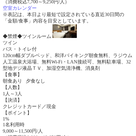
（消費税込7,700～9,250円/人）
空室カレンダー
※表記は、本日より最短で設定されている直近30日間の
「金額/食事」内容を目安としています。
◆禁煙◆ツインルーム
ツイン
バス・トイレ付
120cm幅ダブルベッド、和洋バイキング朝食無料、ラジウム
人工温泉大浴場、無料Wi-Fi・LAN接続可、無料駐車場、32
型地デジ液晶ＴＶ、加湿空気清浄機、消臭剤
【食事】
朝食あり 夕食なし
【人数】
1人～3人
【決済】
クレジットカード／現金
【ポイント】
1%
1名利用時
9,000
～
11,500
円/人