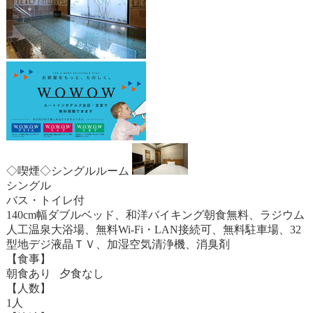
◇喫煙◇シングルルーム
シングル
バス・トイレ付
140cm幅ダブルベッド、和洋バイキング朝食無料、ラジウム
人工温泉大浴場、無料Wi-Fi・LAN接続可、無料駐車場、32
型地デジ液晶ＴＶ、加湿空気清浄機、消臭剤
【食事】
朝食あり 夕食なし
【人数】
1人