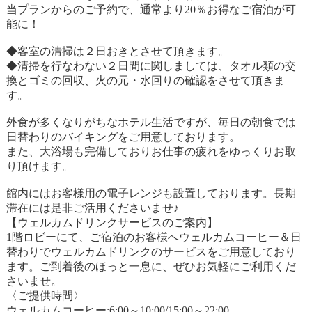
当プランからのご予約で、通常より20％お得なご宿泊が可
能に！
◆客室の清掃は２日おきとさせて頂きます。
◆清掃を行なわない２日間に関しましては、タオル類の交
換とゴミの回収、火の元・水回りの確認をさせて頂きま
す。
外食が多くなりがちなホテル生活ですが、毎日の朝食では
日替わりのバイキングをご用意しております。
また、大浴場も完備しておりお仕事の疲れをゆっくりお取
り頂けます。
館内にはお客様用の電子レンジも設置しております。長期
滞在には是非ご活用くださいませ♪
【ウェルカムドリンクサービスのご案内】
1階ロビーにて、ご宿泊のお客様へウェルカムコーヒー＆日
替わりでウェルカムドリンクのサービスをご用意しており
ます。ご到着後のほっと一息に、ぜひお気軽にご利用くだ
さいませ。
〈ご提供時間〉
ウェルカムコーヒー:6:00～10:00/15:00～22:00