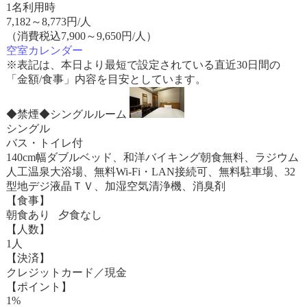
1名利用時
7,182
～
8,773
円/人
（消費税込7,900～9,650円/人）
空室カレンダー
※表記は、本日より最短で設定されている直近30日間の
「金額/食事」内容を目安としています。
◆禁煙◆シングルルーム
シングル
バス・トイレ付
140cm幅ダブルベッド、和洋バイキング朝食無料、ラジウム
人工温泉大浴場、無料Wi-Fi・LAN接続可、無料駐車場、32
型地デジ液晶ＴＶ、加湿空気清浄機、消臭剤
【食事】
朝食あり 夕食なし
【人数】
1人
【決済】
クレジットカード／現金
【ポイント】
1%