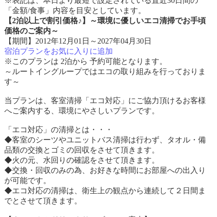
※表記は、本日より最短で設定されている直近30日間の
「金額/食事」内容を目安としています。
【2泊以上で割引価格♪】～環境に優しいエコ清掃でお手頃
価格のご案内～
【期間】2012年12月01日～2027年04月30日
宿泊プランをお気に入りに追加
※このプランは 2泊から 予約可能となります。
～ルートイングループではエコの取り組みを行っておりま
す～
当プランは、客室清掃「エコ対応」にご協力頂けるお客様
へご案内する、環境にやさしいプランです。
「エコ対応」の清掃とは・・・
◆客室のシーツやユニットバス清掃は行わず、タオル・備
品類の交換とゴミの回収をさせて頂きます。
◆火の元、水回りの確認をさせて頂きます。
◆交換・回収のみの為、お好きな時間にお部屋への出入り
が可能です。
◆エコ対応の清掃は、衛生上の観点から連続して２日間ま
でとさせて頂きます。