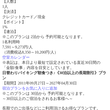
【人数】
1人
【決済】
クレジットカード／現金
【ポイント】
1%
【連泊】
※このプランは 2泊から 予約可能となります。
1名利用時
7,591
～
9,273
円/人
（消費税込8,350～10,200円/人）
空室カレンダー
※表記は、本日より最短で設定されている直近30日間の
「金額/食事」内容を目安としています。
日替わりバイキング朝食つき♪《30泊以上の長期割引》プラ
ン
【期間】2011年09月27日～2027年04月30日
宿泊プランをお気に入りに追加
※このプランは 30泊から 予約可能となります。
～30日以上のご宿泊をされるお客様へ～
長期でのご出張などにご利用頂けるお得なプランです。