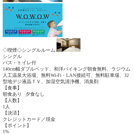
◇喫煙◇シングルルーム
シングル
バス・トイレ付
140cm幅ダブルベッド、和洋バイキング朝食無料、ラジウム
人工温泉大浴場、無料Wi-Fi・LAN接続可、無料駐車場、32
型地デジ液晶ＴＶ、加湿空気清浄機、消臭剤
【食事】
朝食あり 夕食なし
【人数】
1人
【決済】
クレジットカード／現金
【ポイント】
1%