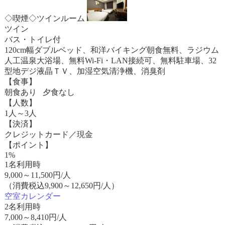
◇喫煙◇ツインルーム
ツイン
バス・トイレ付
120cm幅ダブルベッド、和洋バイキング朝食無料、ラジウム
人工温泉大浴場、無料Wi-Fi・LAN接続可、無料駐車場、32
型地デジ液晶ＴＶ、加湿空気清浄機、消臭剤
【食事】
朝食あり 夕食なし
【人数】
1人～3人
【決済】
クレジットカード／現金
【ポイント】
1%
1名利用時
9,000
～
11,500
円/人
（消費税込9,900～12,650円/人）
空室カレンダー
2名利用時
7,000
～
8,410
円/人