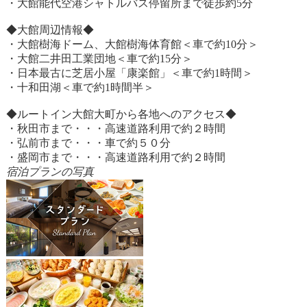
・大館能代空港シャトルバス停留所まで徒歩約5分
◆大館周辺情報◆
・大館樹海ドーム、大館樹海体育館＜車で約10分＞
・大館二井田工業団地＜車で約15分＞
・日本最古に芝居小屋「康楽館」＜車で約1時間＞
・十和田湖＜車で約1時間半＞
◆ルートイン大館大町から各地へのアクセス◆
・秋田市まで・・・高速道路利用で約２時間
・弘前市まで・・・車で約５０分
・盛岡市まで・・・高速道路利用で約２時間
宿泊プランの写真