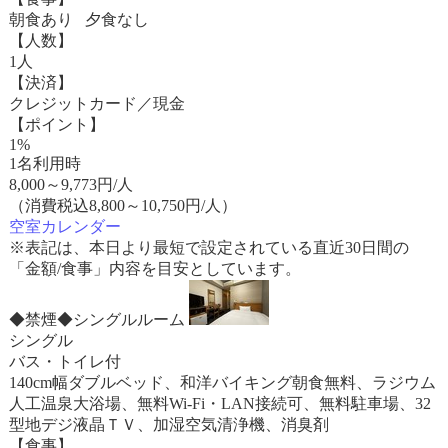
朝食あり 夕食なし
【人数】
1人
【決済】
クレジットカード／現金
【ポイント】
1%
1名利用時
8,000
～
9,773
円/人
（消費税込8,800～10,750円/人）
空室カレンダー
※表記は、本日より最短で設定されている直近30日間の
「金額/食事」内容を目安としています。
◆禁煙◆シングルルーム
シングル
バス・トイレ付
140cm幅ダブルベッド、和洋バイキング朝食無料、ラジウム
人工温泉大浴場、無料Wi-Fi・LAN接続可、無料駐車場、32
型地デジ液晶ＴＶ、加湿空気清浄機、消臭剤
【食事】