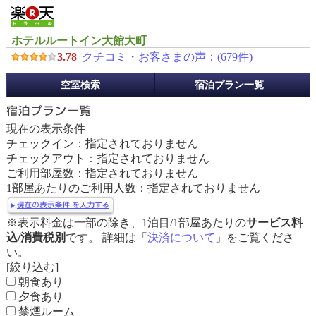
ホテルルートイン大館大町
3.78
クチコミ・お客さまの声：(
679
件)
予
空室検索
宿泊プラン一覧
約
メ
ニ
現在の表示条件
ュ
チェックイン：指定されておりません
ー
チェックアウト：指定されておりません
ご利用部屋数：指定されておりません
1部屋あたりのご利用人数：指定されておりません
※表示料金は一部の除き、1泊目/1部屋あたりの
サービス料
込/消費税別
です。 詳細は「
決済について
」をご覧くださ
い。
[絞り込む]
朝食あり
夕食あり
禁煙ルーム