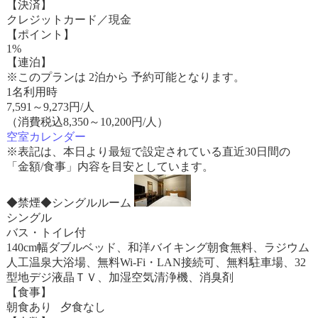
【決済】
クレジットカード／現金
【ポイント】
1%
【連泊】
※このプランは 2泊から 予約可能となります。
1名利用時
7,591
～
9,273
円/人
（消費税込8,350～10,200円/人）
空室カレンダー
※表記は、本日より最短で設定されている直近30日間の
「金額/食事」内容を目安としています。
◆禁煙◆シングルルーム
シングル
バス・トイレ付
140cm幅ダブルベッド、和洋バイキング朝食無料、ラジウム
人工温泉大浴場、無料Wi-Fi・LAN接続可、無料駐車場、32
型地デジ液晶ＴＶ、加湿空気清浄機、消臭剤
【食事】
朝食あり 夕食なし