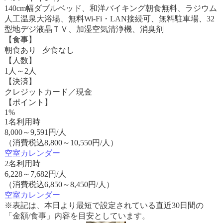
140cm幅ダブルベッド、和洋バイキング朝食無料、ラジウム
人工温泉大浴場、無料Wi-Fi・LAN接続可、無料駐車場、32
型地デジ液晶ＴＶ、加湿空気清浄機、消臭剤
【食事】
朝食あり 夕食なし
【人数】
1人～2人
【決済】
クレジットカード／現金
【ポイント】
1%
1名利用時
8,000
～
9,591
円/人
（消費税込8,800～10,550円/人）
空室カレンダー
2名利用時
6,228
～
7,682
円/人
（消費税込6,850～8,450円/人）
空室カレンダー
※表記は、本日より最短で設定されている直近30日間の
「金額/食事」内容を目安としています。