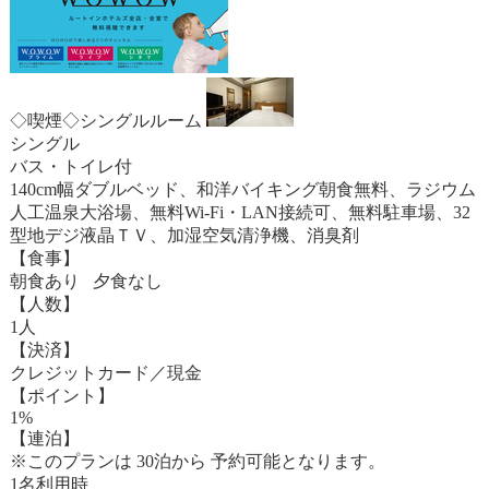
◇喫煙◇シングルルーム
シングル
バス・トイレ付
140cm幅ダブルベッド、和洋バイキング朝食無料、ラジウム
人工温泉大浴場、無料Wi-Fi・LAN接続可、無料駐車場、32
型地デジ液晶ＴＶ、加湿空気清浄機、消臭剤
【食事】
朝食あり 夕食なし
【人数】
1人
【決済】
クレジットカード／現金
【ポイント】
1%
【連泊】
※このプランは 30泊から 予約可能となります。
1名利用時