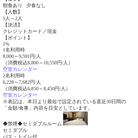
朝食あり 夕食なし
【人数】
1人～2人
【決済】
クレジットカード／現金
【ポイント】
1%
1名利用時
8,000
～
9,591
円/人
（消費税込8,800～10,550円/人）
空室カレンダー
2名利用時
6,228
～
7,682
円/人
（消費税込6,850～8,450円/人）
空室カレンダー
※表記は、本日より最短で設定されている直近30日間の
「金額/食事」内容を目安としています。
◆禁煙◆セミダブルルーム
セミダブル
バス・トイレ付