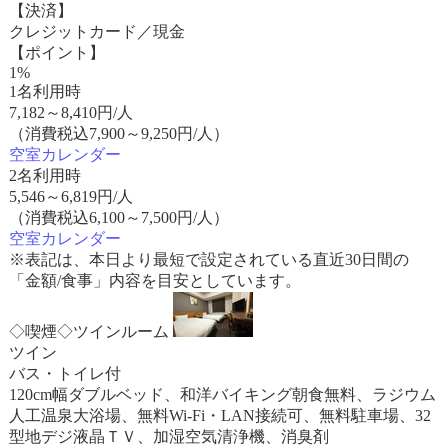
【決済】
クレジットカード／現金
【ポイント】
1%
1名利用時
7,182
～
8,410
円/人
（消費税込7,900～9,250円/人）
空室カレンダー
2名利用時
5,546
～
6,819
円/人
（消費税込6,100～7,500円/人）
空室カレンダー
※表記は、本日より最短で設定されている直近30日間の
「金額/食事」内容を目安としています。
◇喫煙◇ツインルーム
ツイン
バス・トイレ付
120cm幅ダブルベッド、和洋バイキング朝食無料、ラジウム
人工温泉大浴場、無料Wi-Fi・LAN接続可、無料駐車場、32
型地デジ液晶ＴＶ、加湿空気清浄機、消臭剤