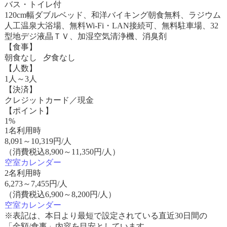
バス・トイレ付
120cm幅ダブルベッド、和洋バイキング朝食無料、ラジウム
人工温泉大浴場、無料Wi-Fi・LAN接続可、無料駐車場、32
型地デジ液晶ＴＶ、加湿空気清浄機、消臭剤
【食事】
朝食なし 夕食なし
【人数】
1人～3人
【決済】
クレジットカード／現金
【ポイント】
1%
1名利用時
8,091
～
10,319
円/人
（消費税込8,900～11,350円/人）
空室カレンダー
2名利用時
6,273
～
7,455
円/人
（消費税込6,900～8,200円/人）
空室カレンダー
※表記は、本日より最短で設定されている直近30日間の
「金額/食事」内容を目安としています。