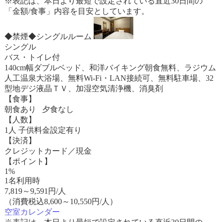
※表記は、本日より最短で設定されている直近30日間の
「金額/食事」内容を目安としています。
◆禁煙◆シングルルーム
シングル
バス・トイレ付
140cm幅ダブルベッド、和洋バイキング朝食無料、ラジウム
人工温泉大浴場、無料Wi-Fi・LAN接続可、無料駐車場、32
型地デジ液晶ＴＶ、加湿空気清浄機、消臭剤
【食事】
朝食あり 夕食なし
【人数】
1人 子供料金設定有り
【決済】
クレジットカード／現金
【ポイント】
1%
1名利用時
7,819
～
9,591
円/人
（消費税込8,600～10,550円/人）
空室カレンダー