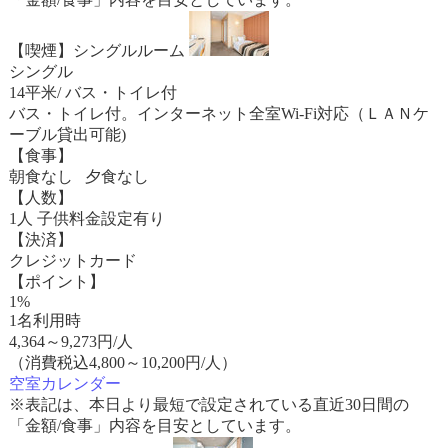
【喫煙】シングルルーム
シングル
14平米/ バス・トイレ付
バス・トイレ付。インターネット全室Wi-Fi対応（ＬＡＮケ
ーブル貸出可能)
【食事】
朝食なし 夕食なし
【人数】
1人 子供料金設定有り
【決済】
クレジットカード
【ポイント】
1%
1名利用時
4,364
～
9,273
円/人
（消費税込4,800～10,200円/人）
空室カレンダー
※表記は、本日より最短で設定されている直近30日間の
「金額/食事」内容を目安としています。