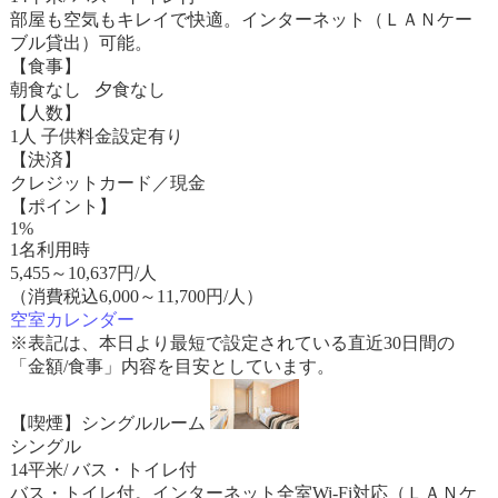
部屋も空気もキレイで快適。インターネット（ＬＡＮケー
ブル貸出）可能。
【食事】
朝食なし 夕食なし
【人数】
1人 子供料金設定有り
【決済】
クレジットカード／現金
【ポイント】
1%
1名利用時
5,455
～
10,637
円/人
（消費税込6,000～11,700円/人）
空室カレンダー
※表記は、本日より最短で設定されている直近30日間の
「金額/食事」内容を目安としています。
【喫煙】シングルルーム
シングル
14平米/ バス・トイレ付
バス・トイレ付。インターネット全室Wi-Fi対応（ＬＡＮケ