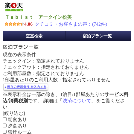
Ｔａｂｉｓｔ アークイン松美
4.06
クチコミ・お客さまの声：(
742
件)
予
空室検索
宿泊プラン一覧
約
メ
ニ
現在の表示条件
ュ
チェックイン：指定されておりません
ー
チェックアウト：指定されておりません
ご利用部屋数：指定されておりません
1部屋あたりのご利用人数：指定されておりません
※表示料金は一部の除き、1泊目/1部屋あたりの
サービス料
込/消費税別
です。 詳細は「
決済について
」をご覧くださ
い。
[絞り込む]
朝食あり
夕食あり
禁煙ルーム