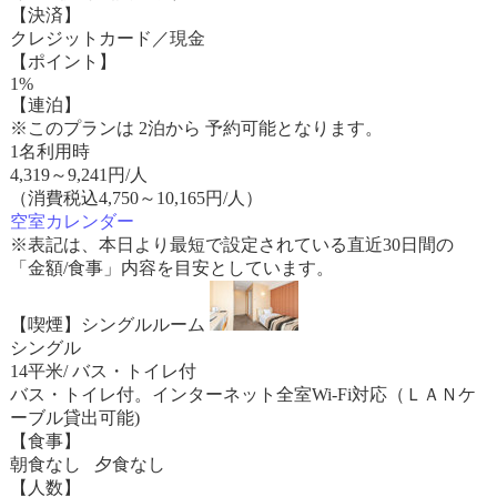
【決済】
クレジットカード／現金
【ポイント】
1%
【連泊】
※このプランは 2泊から 予約可能となります。
1名利用時
4,319
～
9,241
円/人
（消費税込4,750～10,165円/人）
空室カレンダー
※表記は、本日より最短で設定されている直近30日間の
「金額/食事」内容を目安としています。
【喫煙】シングルルーム
シングル
14平米/ バス・トイレ付
バス・トイレ付。インターネット全室Wi-Fi対応（ＬＡＮケ
ーブル貸出可能)
【食事】
朝食なし 夕食なし
【人数】