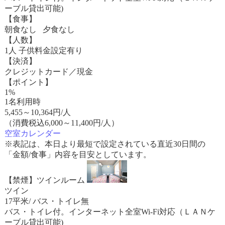
ーブル貸出可能)
【食事】
朝食なし 夕食なし
【人数】
1人 子供料金設定有り
【決済】
クレジットカード／現金
【ポイント】
1%
1名利用時
5,455
～
10,364
円/人
（消費税込6,000～11,400円/人）
空室カレンダー
※表記は、本日より最短で設定されている直近30日間の
「金額/食事」内容を目安としています。
【禁煙】ツインルーム
ツイン
17平米/ バス・トイレ無
バス・トイレ付。インターネット全室Wi-Fi対応（ＬＡＮケ
ーブル貸出可能)