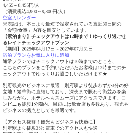
4,455
～
8,455
円/人
（消費税込4,900～9,300円/人）
空室カレンダー
※表記は、本日より最短で設定されている直近30日間の
「金額/食事」内容を目安としています。
【素泊まり】チェックアウトは12時まで！ゆっくり過ごせ
るレイトチェックアウトプラン
【期間】2025年04月17日～2027年07月31日
宿泊プランをお気に入りに追加
通常プランではチェックアウトは10時までのところ、
こちらのプランをご予約いただいたお客様は12時までのチ
ェックアウトでゆっくりお過ごしいただけます★
別府観光やビジネスに最適！別府駅より徒歩わずか3分の好
立地！繁華街に直結しており、深夜まで賑わう街並みを楽
しみながら、ホテルへもスムーズにアクセスできます。コ
ンビニも徒歩1分圏内、周辺には飲食店も多数あり、観光や
ビジネスの拠点としても最適です。
【アクセス抜群！観光もビジネスも快適に】
別府駅より徒歩3分: 電車でのアクセスも快適！