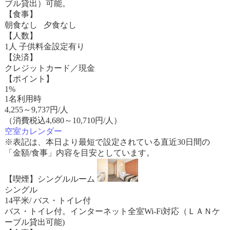
ブル貸出）可能。
【食事】
朝食なし 夕食なし
【人数】
1人 子供料金設定有り
【決済】
クレジットカード／現金
【ポイント】
1%
1名利用時
4,255
～
9,737
円/人
（消費税込4,680～10,710円/人）
空室カレンダー
※表記は、本日より最短で設定されている直近30日間の
「金額/食事」内容を目安としています。
【喫煙】シングルルーム
シングル
14平米/ バス・トイレ付
バス・トイレ付。インターネット全室Wi-Fi対応（ＬＡＮケ
ーブル貸出可能)