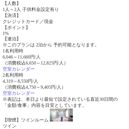
【人数】
1人～2人 子供料金設定有り
【決済】
クレジットカード／現金
【ポイント】
1%
【連泊】
※このプランは 2泊から 予約可能となります。
1名利用時
6,046
～
11,660
円/人
（消費税込6,650～12,825円/人）
空室カレンダー
2名利用時
4,319
～
8,550
円/人
（消費税込4,750～9,405円/人）
空室カレンダー
※表記は、本日より最短で設定されている直近30日間の
「金額/食事」内容を目安としています。
【喫煙】ツインルーム
ツイン