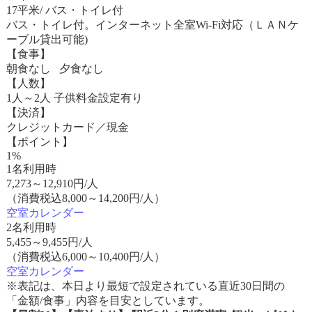
17平米/ バス・トイレ付
バス・トイレ付。インターネット全室Wi-Fi対応（ＬＡＮケ
ーブル貸出可能)
【食事】
朝食なし 夕食なし
【人数】
1人～2人 子供料金設定有り
【決済】
クレジットカード／現金
【ポイント】
1%
1名利用時
7,273
～
12,910
円/人
（消費税込8,000～14,200円/人）
空室カレンダー
2名利用時
5,455
～
9,455
円/人
（消費税込6,000～10,400円/人）
空室カレンダー
※表記は、本日より最短で設定されている直近30日間の
「金額/食事」内容を目安としています。