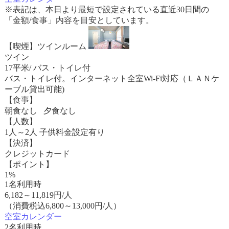
※表記は、本日より最短で設定されている直近30日間の
「金額/食事」内容を目安としています。
【喫煙】ツインルーム
ツイン
17平米/ バス・トイレ付
バス・トイレ付。インターネット全室Wi-Fi対応（ＬＡＮケ
ーブル貸出可能)
【食事】
朝食なし 夕食なし
【人数】
1人～2人 子供料金設定有り
【決済】
クレジットカード
【ポイント】
1%
1名利用時
6,182
～
11,819
円/人
（消費税込6,800～13,000円/人）
空室カレンダー
2名利用時