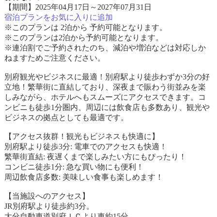
【期間】2025年04月17日～2027年07月31日
宿泊プランをお気に入りに追加
※このプランは 2泊から 予約可能となります。
※このプランは2泊から予約可能となります。
※連泊割でご予約されたのち、減泊や増泊などは対応しか
ねますためご注意ください。
別府観光やビジネスに最適！別府駅より徒歩わずか3分の好
立地！繁華街に直結しており、深夜まで賑わう街並みを楽
しみながら、ホテルへもスムーズにアクセスできます。コ
ンビニも徒歩1分圏内、周辺には飲食店も多数あり、観光や
ビジネスの拠点としても最適です。
【アクセス抜群！観光もビジネスも快適に】
別府駅より徒歩3分: 電車でのアクセスも快適！
繁華街直結: 夜遅くまで楽しみたい方にもぴったり！
コンビニ徒歩1分: 急な買い物にも便利！
周辺飲食店多数: 美味しい食事も楽しめます！
【当施設へのアクセス】
JR別府駅より徒歩約3分。
大分自動車道別府ＩＣより車約15分。