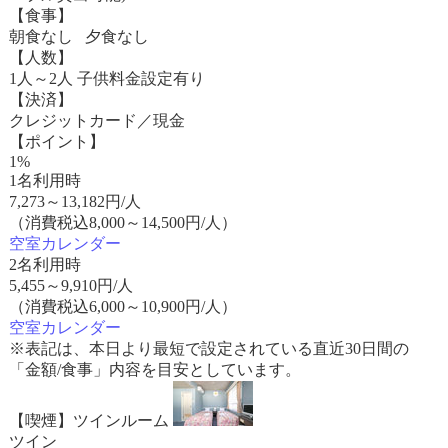
【食事】
朝食なし 夕食なし
【人数】
1人～2人 子供料金設定有り
【決済】
クレジットカード／現金
【ポイント】
1%
1名利用時
7,273
～
13,182
円/人
（消費税込8,000～14,500円/人）
空室カレンダー
2名利用時
5,455
～
9,910
円/人
（消費税込6,000～10,900円/人）
空室カレンダー
※表記は、本日より最短で設定されている直近30日間の
「金額/食事」内容を目安としています。
【喫煙】ツインルーム
ツイン