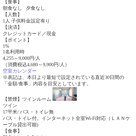
【食事】
朝食なし 夕食なし
【人数】
1人 子供料金設定有り
【決済】
クレジットカード／現金
【ポイント】
1%
1名利用時
4,255
～
9,000
円/人
（消費税込4,680～9,900円/人）
空室カレンダー
※表記は、本日より最短で設定されている直近30日間の
「金額/食事」内容を目安としています。
【禁煙】ツインルーム
ツイン
17平米/ バス・トイレ無
バス・トイレ付。インターネット全室Wi-Fi対応（ＬＡＮケ
ーブル貸出可能)
【食事】