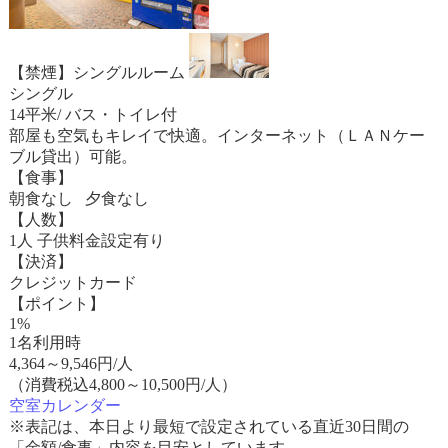
【禁煙】シングルルーム
シングル
14平米/ バス・トイレ付
部屋も空気もキレイで快適。インターネット（ＬＡＮケー
ブル貸出）可能。
【食事】
朝食なし 夕食なし
【人数】
1人 子供料金設定有り
【決済】
クレジットカード
【ポイント】
1%
1名利用時
4,364
～
9,546
円/人
（消費税込4,800～10,500円/人）
空室カレンダー
※表記は、本日より最短で設定されている直近30日間の
「金額/食事」内容を目安としています。