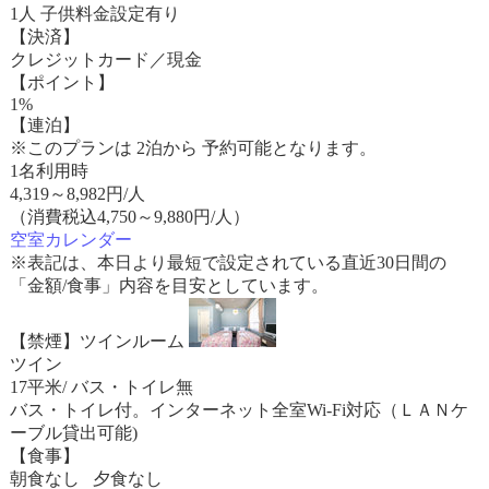
1人 子供料金設定有り
【決済】
クレジットカード／現金
【ポイント】
1%
【連泊】
※このプランは 2泊から 予約可能となります。
1名利用時
4,319
～
8,982
円/人
（消費税込4,750～9,880円/人）
空室カレンダー
※表記は、本日より最短で設定されている直近30日間の
「金額/食事」内容を目安としています。
【禁煙】ツインルーム
ツイン
17平米/ バス・トイレ無
バス・トイレ付。インターネット全室Wi-Fi対応（ＬＡＮケ
ーブル貸出可能)
【食事】
朝食なし 夕食なし