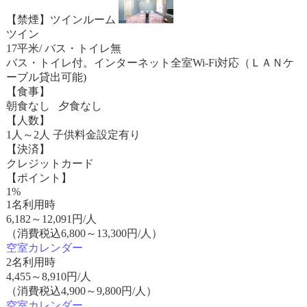
【禁煙】ツインルーム
ツイン
17平米/ バス・トイレ無
バス・トイレ付。インターネット全室Wi-Fi対応（ＬＡＮケ
ーブル貸出可能)
【食事】
朝食なし 夕食なし
【人数】
1人～2人 子供料金設定有り
【決済】
クレジットカード
【ポイント】
1%
1名利用時
6,182
～
12,091
円/人
（消費税込6,800～13,300円/人）
空室カレンダー
2名利用時
4,455
～
8,910
円/人
（消費税込4,900～9,800円/人）
空室カレンダー