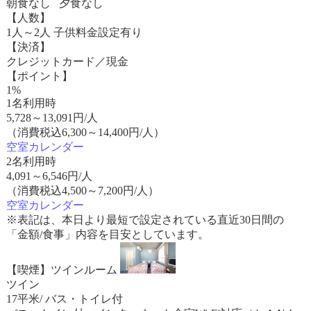
朝食なし 夕食なし
【人数】
1人～2人 子供料金設定有り
【決済】
クレジットカード／現金
【ポイント】
1%
1名利用時
5,728
～
13,091
円/人
（消費税込6,300～14,400円/人）
空室カレンダー
2名利用時
4,091
～
6,546
円/人
（消費税込4,500～7,200円/人）
空室カレンダー
※表記は、本日より最短で設定されている直近30日間の
「金額/食事」内容を目安としています。
【喫煙】ツインルーム
ツイン
17平米/ バス・トイレ付