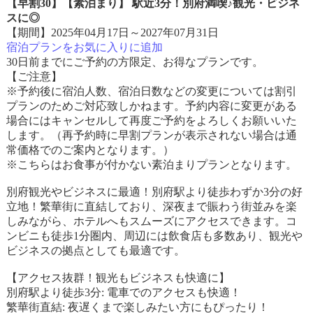
【早割30】【素泊まり】 駅近3分！別府満喫♪観光・ビジネ
スに◎
【期間】2025年04月17日～2027年07月31日
宿泊プランをお気に入りに追加
30日前までにご予約の方限定、お得なプランです。
【ご注意】
※予約後に宿泊人数、宿泊日数などの変更については割引
プランのためご対応致しかねます。予約内容に変更がある
場合にはキャンセルして再度ご予約をよろしくお願いいた
します。（再予約時に早割プランが表示されない場合は通
常価格でのご案内となります。）
※こちらはお食事が付かない素泊まりプランとなります。
別府観光やビジネスに最適！別府駅より徒歩わずか3分の好
立地！繁華街に直結しており、深夜まで賑わう街並みを楽
しみながら、ホテルへもスムーズにアクセスできます。コ
ンビニも徒歩1分圏内、周辺には飲食店も多数あり、観光や
ビジネスの拠点としても最適です。
【アクセス抜群！観光もビジネスも快適に】
別府駅より徒歩3分: 電車でのアクセスも快適！
繁華街直結: 夜遅くまで楽しみたい方にもぴったり！