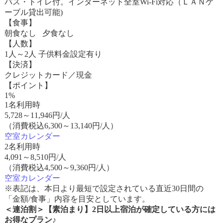
バス・トイレ付。インターネット全室Wi-Fi対応（ＬＡＮケ
ーブル貸出可能)
【食事】
朝食なし 夕食なし
【人数】
1人～2人 子供料金設定有り
【決済】
クレジットカード／現金
【ポイント】
1%
1名利用時
5,728
～
11,946
円/人
（消費税込6,300～13,140円/人）
空室カレンダー
2名利用時
4,091
～
8,510
円/人
（消費税込4,500～9,360円/人）
空室カレンダー
※表記は、本日より最短で設定されている直近30日間の
「金額/食事」内容を目安としています。
＜連泊割＞【素泊まり】2日以上宿泊が確定している方には
お得なプラン♪