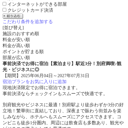
インターネットができる部屋
クレジットカード決済
こだわり条件を追加する
[並び替え]
施設のおすすめ順
料金が安い順
料金が高い順
ポイントが貯まる順
部屋が広い順
事前決済でお得に宿泊【素泊まり】駅近3分！別府満喫♪観
光・ビジネスに◎
【期間】2025年06月04日～2027年07月31日
宿泊プランをお気に入りに追加
現地決済限定でお得に宿泊できます。
事前決済ならチェックインもスムーズで快適です。
別府観光やビジネスに最適！別府駅より徒歩わずか3分の好
立地！繁華街に直結しており、深夜まで賑わう街並みを楽
しみながら、ホテルへもスムーズにアクセスできます。コ
ンビニも徒歩1分圏内、周辺には飲食店も多数あり、観光や