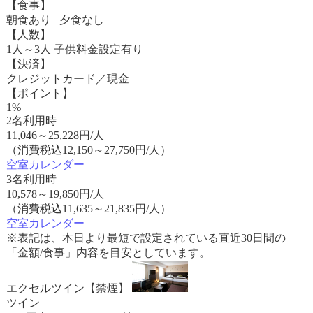
【食事】
朝食あり 夕食なし
【人数】
1人～3人 子供料金設定有り
【決済】
クレジットカード／現金
【ポイント】
1%
2名利用時
11,046
～
25,228
円/人
（消費税込12,150～27,750円/人）
空室カレンダー
3名利用時
10,578
～
19,850
円/人
（消費税込11,635～21,835円/人）
空室カレンダー
※表記は、本日より最短で設定されている直近30日間の
「金額/食事」内容を目安としています。
エクセルツイン【禁煙】
ツイン