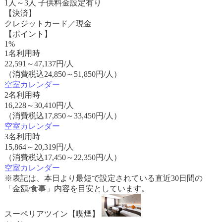
1人～3人 子供料金設定有り
【決済】
クレジットカード／現金
【ポイント】
1%
1名利用時
22,591
～
47,137
円/人
（消費税込24,850～51,850円/人）
空室カレンダー
2名利用時
16,228
～
30,410
円/人
（消費税込17,850～33,450円/人）
空室カレンダー
3名利用時
15,864
～
20,319
円/人
（消費税込17,450～22,350円/人）
空室カレンダー
※表記は、本日より最短で設定されている直近30日間の
「金額/食事」内容を目安としています。
スーペリアツイン【喫煙】