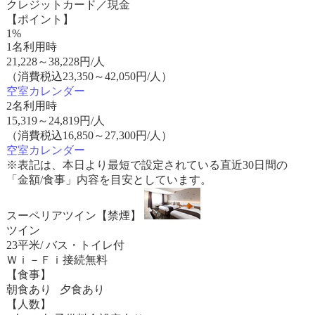
クレジットカード／現金
【ポイント】
1%
1名利用時
21,228
～
38,228
円/人
（消費税込23,350～42,050円/人）
空室カレンダー
2名利用時
15,319
～
24,819
円/人
（消費税込16,850～27,300円/人）
空室カレンダー
※表記は、本日より最短で設定されている直近30日間の
「金額/食事」内容を目安としています。
スーペリアツイン【禁煙】
ツイン
23平米/ バス・トイレ付
Ｗｉ－Ｆｉ接続無料
【食事】
朝食あり 夕食あり
【人数】