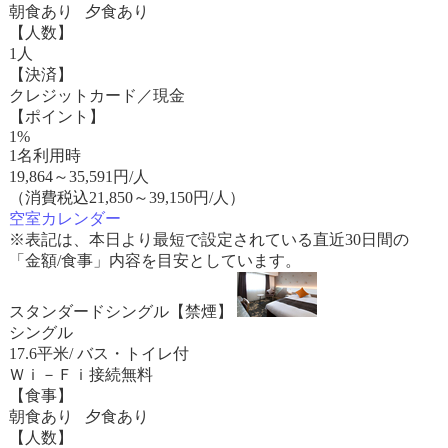
朝食あり 夕食あり
【人数】
1人
【決済】
クレジットカード／現金
【ポイント】
1%
1名利用時
19,864
～
35,591
円/人
（消費税込21,850～39,150円/人）
空室カレンダー
※表記は、本日より最短で設定されている直近30日間の
「金額/食事」内容を目安としています。
スタンダードシングル【禁煙】
シングル
17.6平米/ バス・トイレ付
Ｗｉ－Ｆｉ接続無料
【食事】
朝食あり 夕食あり
【人数】