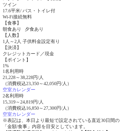
ツイン
17.6平米/ バス・トイレ付
Wi-Fi接続無料
【食事】
朝食あり 夕食あり
【人数】
1人～2人 子供料金設定有り
【決済】
クレジットカード／現金
【ポイント】
1%
1名利用時
21,228
～
38,228
円/人
（消費税込23,350～42,050円/人）
空室カレンダー
2名利用時
15,319
～
24,819
円/人
（消費税込16,850～27,300円/人）
空室カレンダー
※表記は、本日より最短で設定されている直近30日間の
「金額/食事」内容を目安としています。