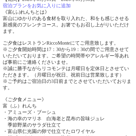
宿泊プランをお気に入りに追加
《富(ふ)れんちとは》
富山にゆかりのある食材を取り入れた、和をも感じさせる
新感覚のフレンチコース。お箸でもお召し上がりいただけ
ます。
ご夕食はレストランRiccoMonteにてご用意致します。
※ご夕食開始時間は17：30から19：30の間でご用意させて
いただいております。ご希望の時間帯やアレルギー等あれ
ば事前にご連絡くださいませ。
※誠に勝手ながらリコモンテは月曜日を定休日とさせてい
ただきます。（月曜日が祝日、祝前日は営業致します）
※ご予約はご宿泊日の3日前までとさせていただいておりま
す。
《ご夕食メニュー》
富（ふ）れんち
・アミューズ・ブーシュ
・海の幸のマリネ 白海老と昆布の旨味ジュレ
季節野菜のサラダ仕立て
・富山県仁光園の卵で仕立てたロワイヤル