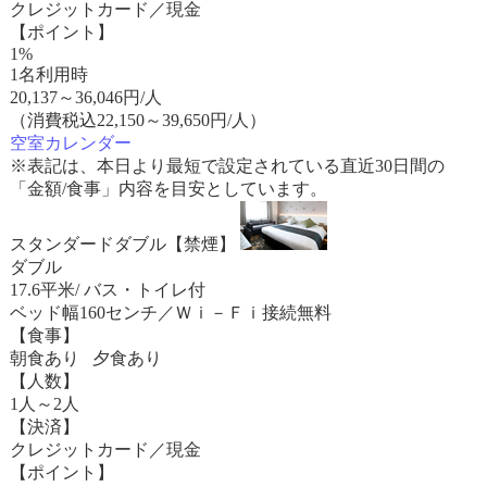
クレジットカード／現金
【ポイント】
1%
1名利用時
20,137
～
36,046
円/人
（消費税込22,150～39,650円/人）
空室カレンダー
※表記は、本日より最短で設定されている直近30日間の
「金額/食事」内容を目安としています。
スタンダードダブル【禁煙】
ダブル
17.6平米/ バス・トイレ付
ベッド幅160センチ／Ｗｉ－Ｆｉ接続無料
【食事】
朝食あり 夕食あり
【人数】
1人～2人
【決済】
クレジットカード／現金
【ポイント】