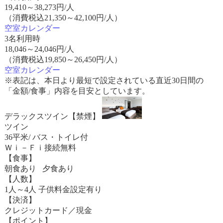
19,410
～
38,273
円/人
（消費税込21,350～42,100円/人）
空室カレンダー
3名利用時
18,046
～
24,046
円/人
（消費税込19,850～26,450円/人）
空室カレンダー
※表記は、本日より最短で設定されている直近30日間の
「金額/食事」内容を目安としています。
デラックスツイン【禁煙】
ツイン
36平米/ バス・トイレ付
Ｗｉ－Ｆｉ接続無料
【食事】
朝食あり 夕食あり
【人数】
1人～4人 子供料金設定有り
【決済】
クレジットカード／現金
【ポイント】