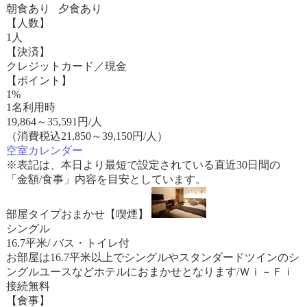
朝食あり 夕食あり
【人数】
1人
【決済】
クレジットカード／現金
【ポイント】
1%
1名利用時
19,864
～
35,591
円/人
（消費税込21,850～39,150円/人）
空室カレンダー
※表記は、本日より最短で設定されている直近30日間の
「金額/食事」内容を目安としています。
部屋タイプおまかせ【喫煙】
シングル
16.7平米/ バス・トイレ付
お部屋は16.7平米以上でシングルやスタンダードツインのシ
ングルユースなどホテルにおまかせとなります/Ｗｉ－Ｆｉ
接続無料
【食事】