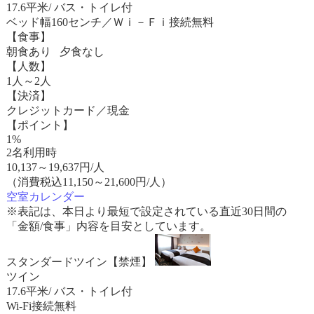
17.6平米/ バス・トイレ付
ベッド幅160センチ／Ｗｉ－Ｆｉ接続無料
【食事】
朝食あり 夕食なし
【人数】
1人～2人
【決済】
クレジットカード／現金
【ポイント】
1%
2名利用時
10,137
～
19,637
円/人
（消費税込11,150～21,600円/人）
空室カレンダー
※表記は、本日より最短で設定されている直近30日間の
「金額/食事」内容を目安としています。
スタンダードツイン【禁煙】
ツイン
17.6平米/ バス・トイレ付
Wi-Fi接続無料