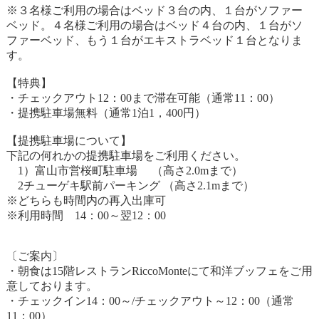
※３名様ご利用の場合はベッド３台の内、１台がソファー
ベッド。４名様ご利用の場合はベッド４台の内、１台がソ
ファーベッド、もう１台がエキストラベッド１台となりま
す。
【特典】
・チェックアウト12：00まで滞在可能（通常11：00）
・提携駐車場無料（通常1泊1，400円）
【提携駐車場について】
下記の何れかの提携駐車場をご利用ください。
1）富山市営桜町駐車場 （高さ2.0mまで）
2チューゲキ駅前パーキング （高さ2.1mまで）
※どちらも時間内の再入出庫可
※利用時間 14：00～翌12：00
〔ご案内〕
・朝食は15階レストランRiccoMonteにて和洋ブッフェをご用
意しております。
・チェックイン14：00～/チェックアウト～12：00（通常
11：00）