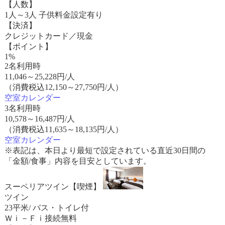
【人数】
1人～3人 子供料金設定有り
【決済】
クレジットカード／現金
【ポイント】
1%
2名利用時
11,046
～
25,228
円/人
（消費税込12,150～27,750円/人）
空室カレンダー
3名利用時
10,578
～
16,487
円/人
（消費税込11,635～18,135円/人）
空室カレンダー
※表記は、本日より最短で設定されている直近30日間の
「金額/食事」内容を目安としています。
スーペリアツイン【喫煙】
ツイン
23平米/ バス・トイレ付
Ｗｉ－Ｆｉ接続無料