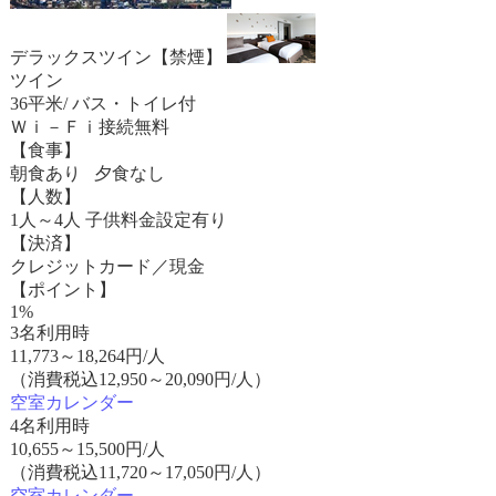
デラックスツイン【禁煙】
ツイン
36平米/ バス・トイレ付
Ｗｉ－Ｆｉ接続無料
【食事】
朝食あり 夕食なし
【人数】
1人～4人 子供料金設定有り
【決済】
クレジットカード／現金
【ポイント】
1%
3名利用時
11,773
～
18,264
円/人
（消費税込12,950～20,090円/人）
空室カレンダー
4名利用時
10,655
～
15,500
円/人
（消費税込11,720～17,050円/人）
空室カレンダー