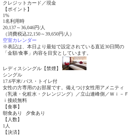
クレジットカード／現金
【ポイント】
1%
1名利用時
20,137
～
36,046
円/人
（消費税込22,150～39,650円/人）
空室カレンダー
※表記は、本日より最短で設定されている直近30日間の
「金額/食事」内容を目安としています。
レディスシングル【禁煙】
シングル
17.6平米/ バス・トイレ付
女性の方専用のお部屋です。備えつけ女性用アメニティ
（乳液・化粧水・クレンジング）／立山連峰側／Ｗｉ－Ｆ
ｉ接続無料
【食事】
朝食あり 夕食あり
【人数】
1人
【決済】