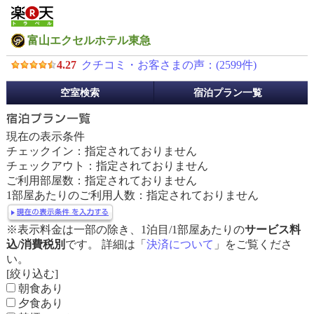
富山エクセルホテル東急
4.27
クチコミ・お客さまの声：(
2599
件)
予
空室検索
宿泊プラン一覧
約
メ
ニ
現在の表示条件
ュ
チェックイン：指定されておりません
ー
チェックアウト：指定されておりません
ご利用部屋数：指定されておりません
1部屋あたりのご利用人数：指定されておりません
※表示料金は一部の除き、1泊目/1部屋あたりの
サービス料
込/消費税別
です。 詳細は「
決済について
」をご覧くださ
い。
[絞り込む]
朝食あり
夕食あり