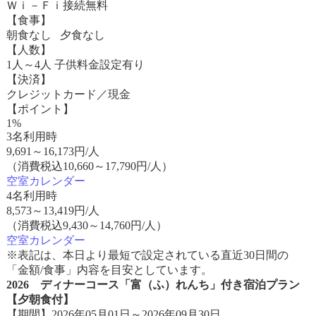
Ｗｉ－Ｆｉ接続無料
【食事】
朝食なし 夕食なし
【人数】
1人～4人 子供料金設定有り
【決済】
クレジットカード／現金
【ポイント】
1%
3名利用時
9,691
～
16,173
円/人
（消費税込10,660～17,790円/人）
空室カレンダー
4名利用時
8,573
～
13,419
円/人
（消費税込9,430～14,760円/人）
空室カレンダー
※表記は、本日より最短で設定されている直近30日間の
「金額/食事」内容を目安としています。
2026 ディナーコース「富（ふ）れんち」付き宿泊プラン
【夕朝食付】
【期間】2026年05月01日～2026年09月30日