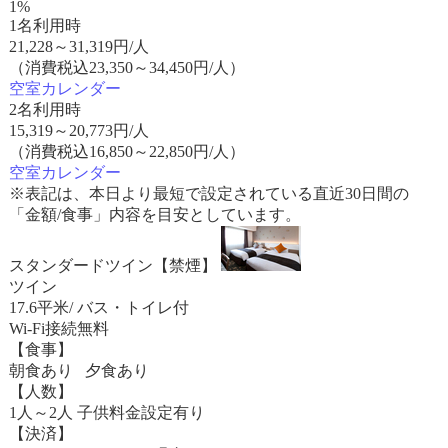
1%
1名利用時
21,228
～
31,319
円/人
（消費税込23,350～34,450円/人）
空室カレンダー
2名利用時
15,319
～
20,773
円/人
（消費税込16,850～22,850円/人）
空室カレンダー
※表記は、本日より最短で設定されている直近30日間の
「金額/食事」内容を目安としています。
スタンダードツイン【禁煙】
ツイン
17.6平米/ バス・トイレ付
Wi-Fi接続無料
【食事】
朝食あり 夕食あり
【人数】
1人～2人 子供料金設定有り
【決済】