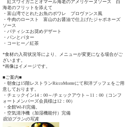
紅ズワイガニとオマール海老のアメリケーヌソース 白
海老のフリットを添えて
・富山湾でとれたお魚のポワレ プロヴァンス風
・牛肉のロースト 富山のお醤油で仕上げたジャポネーズ
ソース
・パティシエお奨めデザート
・パンとバター
・コーヒー／紅茶
*食材の入荷状況等により、メニューが変更になる場合がご
ざいます。
*画像はイメージです。
■ご案内■
・朝食は15階レストランRiccoMonteにて和洋ブッフェをご用
意しております。
・チェックイン14：00～/チェックアウト～11：00（コンフ
ォートメンバーズ会員様は12：00）
・全館Wi-Fi完備。
・空気清浄機（加湿機能付）完備
宿泊プランの写真