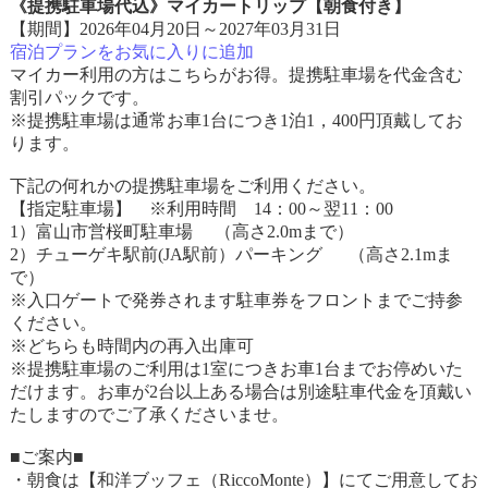
《提携駐車場代込》マイカートリップ【朝食付き】
【期間】2026年04月20日～2027年03月31日
宿泊プランをお気に入りに追加
マイカー利用の方はこちらがお得。提携駐車場を代金含む
割引パックです。
※提携駐車場は通常お車1台につき1泊1，400円頂戴してお
ります。
下記の何れかの提携駐車場をご利用ください。
【指定駐車場】 ※利用時間 14：00～翌11：00
1）富山市営桜町駐車場 （高さ2.0mまで）
2）チューゲキ駅前(JA駅前）パーキング （高さ2.1mま
で）
※入口ゲートで発券されます駐車券をフロントまでご持参
ください。
※どちらも時間内の再入出庫可
※提携駐車場のご利用は1室につきお車1台までお停めいた
だけます。お車が2台以上ある場合は別途駐車代金を頂戴い
たしますのでご了承くださいませ。
■ご案内■
・朝食は【和洋ブッフェ（RiccoMonte）】にてご用意してお