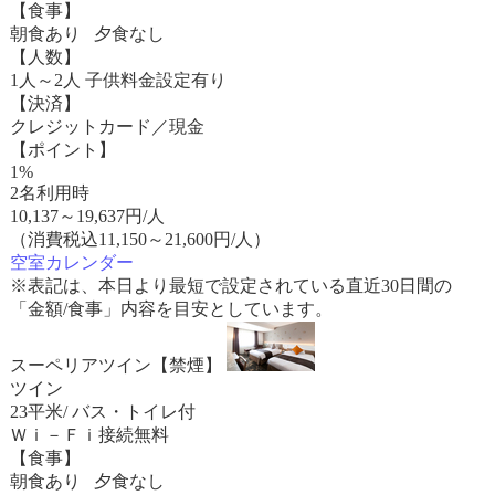
【食事】
朝食あり 夕食なし
【人数】
1人～2人 子供料金設定有り
【決済】
クレジットカード／現金
【ポイント】
1%
2名利用時
10,137
～
19,637
円/人
（消費税込11,150～21,600円/人）
空室カレンダー
※表記は、本日より最短で設定されている直近30日間の
「金額/食事」内容を目安としています。
スーペリアツイン【禁煙】
ツイン
23平米/ バス・トイレ付
Ｗｉ－Ｆｉ接続無料
【食事】
朝食あり 夕食なし