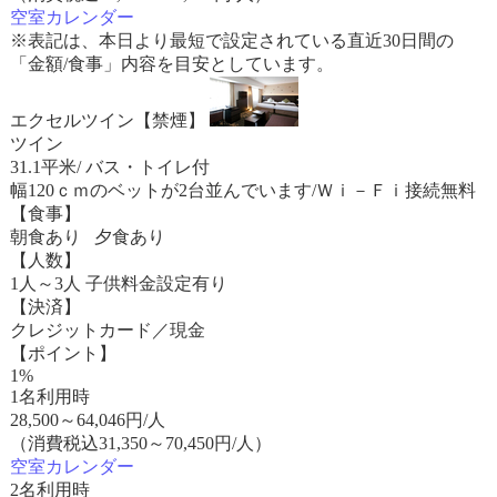
空室カレンダー
※表記は、本日より最短で設定されている直近30日間の
「金額/食事」内容を目安としています。
エクセルツイン【禁煙】
ツイン
31.1平米/ バス・トイレ付
幅120ｃｍのベットが2台並んでいます/Ｗｉ－Ｆｉ接続無料
【食事】
朝食あり 夕食あり
【人数】
1人～3人 子供料金設定有り
【決済】
クレジットカード／現金
【ポイント】
1%
1名利用時
28,500
～
64,046
円/人
（消費税込31,350～70,450円/人）
空室カレンダー
2名利用時