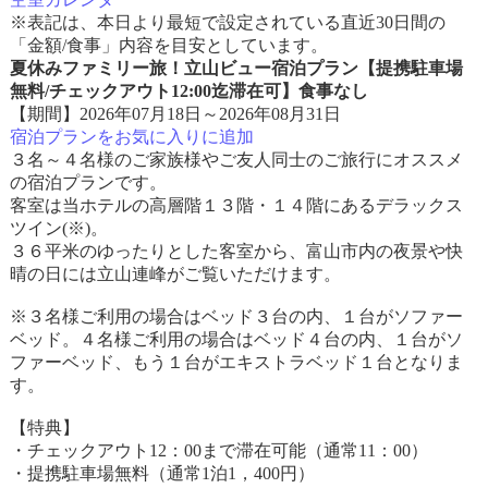
※表記は、本日より最短で設定されている直近30日間の
「金額/食事」内容を目安としています。
夏休みファミリー旅！立山ビュー宿泊プラン【提携駐車場
無料/チェックアウト12:00迄滞在可】食事なし
【期間】2026年07月18日～2026年08月31日
宿泊プランをお気に入りに追加
３名～４名様のご家族様やご友人同士のご旅行にオススメ
の宿泊プランです。
客室は当ホテルの高層階１３階・１４階にあるデラックス
ツイン(※)。
３６平米のゆったりとした客室から、富山市内の夜景や快
晴の日には立山連峰がご覧いただけます。
※３名様ご利用の場合はベッド３台の内、１台がソファー
ベッド。４名様ご利用の場合はベッド４台の内、１台がソ
ファーベッド、もう１台がエキストラベッド１台となりま
す。
【特典】
・チェックアウト12：00まで滞在可能（通常11：00）
・提携駐車場無料（通常1泊1，400円）