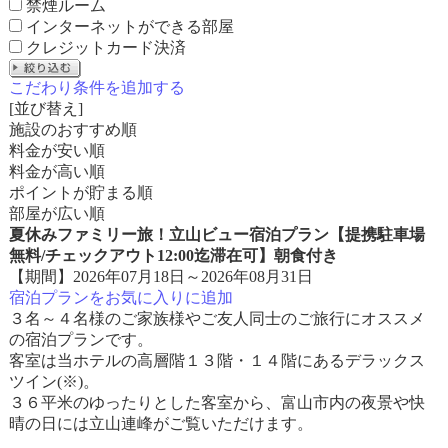
禁煙ルーム
インターネットができる部屋
クレジットカード決済
こだわり条件を追加する
[並び替え]
施設のおすすめ順
料金が安い順
料金が高い順
ポイントが貯まる順
部屋が広い順
夏休みファミリー旅！立山ビュー宿泊プラン【提携駐車場
無料/チェックアウト12:00迄滞在可】朝食付き
【期間】2026年07月18日～2026年08月31日
宿泊プランをお気に入りに追加
３名～４名様のご家族様やご友人同士のご旅行にオススメ
の宿泊プランです。
客室は当ホテルの高層階１３階・１４階にあるデラックス
ツイン(※)。
３６平米のゆったりとした客室から、富山市内の夜景や快
晴の日には立山連峰がご覧いただけます。