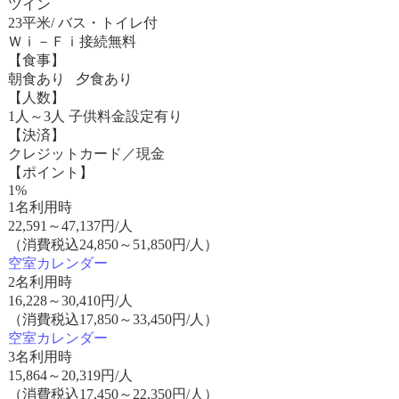
ツイン
23平米/ バス・トイレ付
Ｗｉ－Ｆｉ接続無料
【食事】
朝食あり 夕食あり
【人数】
1人～3人 子供料金設定有り
【決済】
クレジットカード／現金
【ポイント】
1%
1名利用時
22,591
～
47,137
円/人
（消費税込24,850～51,850円/人）
空室カレンダー
2名利用時
16,228
～
30,410
円/人
（消費税込17,850～33,450円/人）
空室カレンダー
3名利用時
15,864
～
20,319
円/人
（消費税込17,450～22,350円/人）