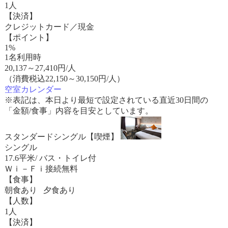
1人
【決済】
クレジットカード／現金
【ポイント】
1%
1名利用時
20,137
～
27,410
円/人
（消費税込22,150～30,150円/人）
空室カレンダー
※表記は、本日より最短で設定されている直近30日間の
「金額/食事」内容を目安としています。
スタンダードシングル【喫煙】
シングル
17.6平米/ バス・トイレ付
Ｗｉ－Ｆｉ接続無料
【食事】
朝食あり 夕食あり
【人数】
1人
【決済】