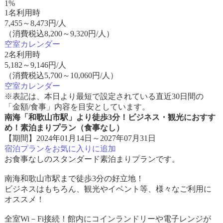
1%
1名利用時
7,455
～
8,473
円/人
（消費税込8,200～9,320円/人）
空室カレンダー
2名利用時
5,182
～
9,146
円/人
（消費税込5,700～10,060円/人）
空室カレンダー
※表記は、本日より最短で設定されている直近30日間の
「金額/食事」内容を目安としています。
南海「和歌山市駅」より徒歩3分！ビジネス・観光におすす
め！素泊まりプラン（食事なし）
【期間】2024年01月14日～2027年07月31日
宿泊プランをお気に入りに追加
お食事なしのスタンダード素泊まりプランです。
南海和歌山市駅まで徒歩3分の好立地！
ビジネスはもちろん、観光やイベント等、様々なご利用に
オススメ！
全室Wi－Fi接続！館内にコインランドリーや電子レンジが