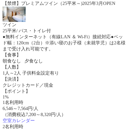
【禁煙】プレミアムツイン（25平米～)2025年3月OPEN
ツイン
25平米/ バス・トイレ付
●無料インターネット（有線LAN ＆ Wi-Fi）接続対応●ベッ
ド幅：120cm（2台）※添い寝のお子様（未就学児）は2名様
まで受け入れ可能です。
【食事】
朝食なし 夕食なし
【人数】
1人～2人 子供料金設定有り
【決済】
クレジットカード／現金
【ポイント】
1%
1名利用時
6,546
～
7,564
円/人
（消費税込7,200～8,320円/人）
空室カレンダー
2名利用時