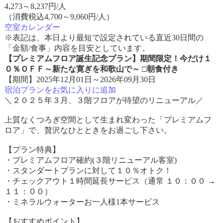
4,273
～
8,237
円/人
（消費税込4,700～9,060円/人）
空室カレンダー
※表記は、本日より最短で設定されている直近30日間の
「金額/食事」内容を目安としています。
【プレミアムフロア誕生記念プラン】期間限定！今だけ１
０％ＯＦＦ～新たな寛ぎを和歌山で～ □朝食付き
【期間】2025年12月01日～2026年09月30日
宿泊プランをお気に入りに追加
＼２０２５年３月、３階フロアが待望のリニューアル／
上質なくつろぎ空間として生まれ変わった「プレミアムフ
ロア」で、贅沢なひとときをお過ごし下さい。
【プラン特典】
・プレミアムフロア確約(３階リニューアル客室)
・スタンダートプランに対して１０％オトク！
・チェックアウト１時間延長サービス（通常 １０：００ →
１１：００）
・ミネラルウォーターお一人様1本サービス
【おすすめポイント】