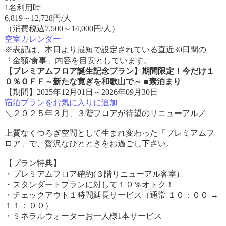
1名利用時
6,819
～
12,728
円/人
（消費税込7,500～14,000円/人）
空室カレンダー
※表記は、本日より最短で設定されている直近30日間の
「金額/食事」内容を目安としています。
【プレミアムフロア誕生記念プラン】期間限定！今だけ１
０％ＯＦＦ～新たな寛ぎを和歌山で～ ■素泊まり
【期間】2025年12月01日～2026年09月30日
宿泊プランをお気に入りに追加
＼２０２５年３月、３階フロアが待望のリニューアル／
上質なくつろぎ空間として生まれ変わった「プレミアムフ
ロア」で、贅沢なひとときをお過ごし下さい。
【プラン特典】
・プレミアムフロア確約(３階リニューアル客室)
・スタンダートプランに対して１０％オトク！
・チェックアウト１時間延長サービス（通常 １０：００ →
１１：００）
・ミネラルウォーターお一人様1本サービス