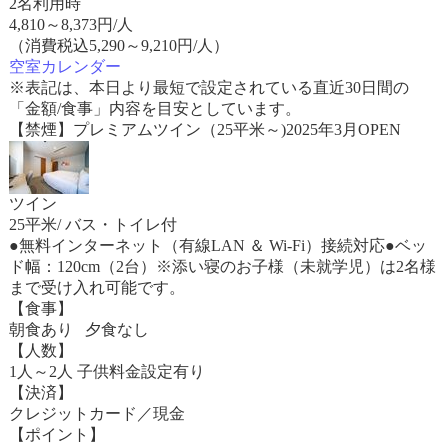
2名利用時
4,810
～
8,373
円/人
（消費税込5,290～9,210円/人）
空室カレンダー
※表記は、本日より最短で設定されている直近30日間の
「金額/食事」内容を目安としています。
【禁煙】プレミアムツイン（25平米～)2025年3月OPEN
ツイン
25平米/ バス・トイレ付
●無料インターネット（有線LAN ＆ Wi-Fi）接続対応●ベッ
ド幅：120cm（2台）※添い寝のお子様（未就学児）は2名様
まで受け入れ可能です。
【食事】
朝食あり 夕食なし
【人数】
1人～2人 子供料金設定有り
【決済】
クレジットカード／現金
【ポイント】