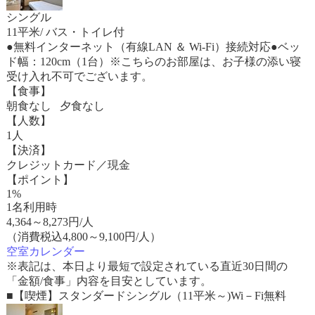
シングル
11平米/ バス・トイレ付
●無料インターネット（有線LAN ＆ Wi-Fi）接続対応●ベッ
ド幅：120cm（1台）※こちらのお部屋は、お子様の添い寝
受け入れ不可でございます。
【食事】
朝食なし 夕食なし
【人数】
1人
【決済】
クレジットカード／現金
【ポイント】
1%
1名利用時
4,364
～
8,273
円/人
（消費税込4,800～9,100円/人）
空室カレンダー
※表記は、本日より最短で設定されている直近30日間の
「金額/食事」内容を目安としています。
■【喫煙】スタンダードシングル（11平米～)Wi－Fi無料