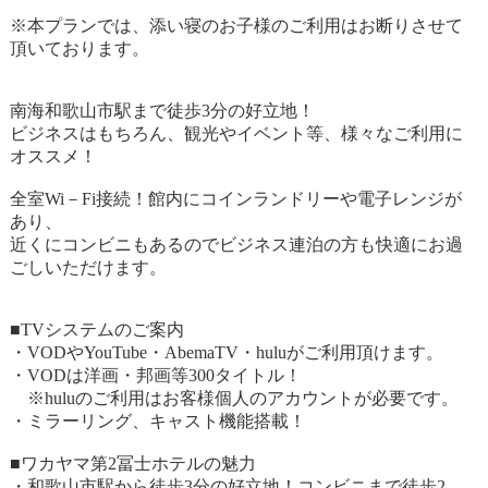
※本プランでは、添い寝のお子様のご利用はお断りさせて
頂いております。
南海和歌山市駅まで徒歩3分の好立地！
ビジネスはもちろん、観光やイベント等、様々なご利用に
オススメ！
全室Wi－Fi接続！館内にコインランドリーや電子レンジが
あり、
近くにコンビニもあるのでビジネス連泊の方も快適にお過
ごしいただけます。
■TVシステムのご案内
・VODやYouTube・AbemaTV・huluがご利用頂けます。
・VODは洋画・邦画等300タイトル！
※huluのご利用はお客様個人のアカウントが必要です。
・ミラーリング、キャスト機能搭載！
■ワカヤマ第2冨士ホテルの魅力
・和歌山市駅から徒歩3分の好立地！コンビニまで徒歩2