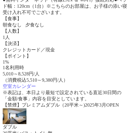
ド幅：120cm（1台）※こちらのお部屋は、お子様の添い寝
受け入れ不可でございます。
【食事】
朝食なし 夕食なし
【人数】
1人
【決済】
クレジットカード／現金
【ポイント】
1%
1名利用時
5,010
～
8,528
円/人
（消費税込5,510～9,380円/人）
空室カレンダー
※表記は、本日より最短で設定されている直近30日間の
「金額/食事」内容を目安としています。
【禁煙】プレミアムダブル（20平米～)2025年3月OPEN
ダブル