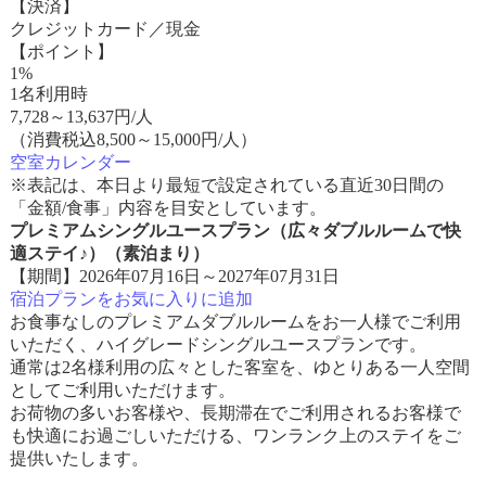
【決済】
クレジットカード／現金
【ポイント】
1%
1名利用時
7,728
～
13,637
円/人
（消費税込8,500～15,000円/人）
空室カレンダー
※表記は、本日より最短で設定されている直近30日間の
「金額/食事」内容を目安としています。
プレミアムシングルユースプラン（広々ダブルルームで快
適ステイ♪）（素泊まり）
【期間】2026年07月16日～2027年07月31日
宿泊プランをお気に入りに追加
お食事なしのプレミアムダブルルームをお一人様でご利用
いただく、ハイグレードシングルユースプランです。
通常は2名様利用の広々とした客室を、ゆとりある一人空間
としてご利用いただけます。
お荷物の多いお客様や、長期滞在でご利用されるお客様で
も快適にお過ごしいただける、ワンランク上のステイをご
提供いたします。