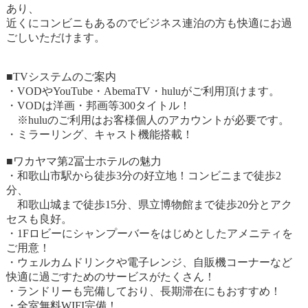
あり、
近くにコンビニもあるのでビジネス連泊の方も快適にお過
ごしいただけます。
■TVシステムのご案内
・VODやYouTube・AbemaTV・huluがご利用頂けます。
・VODは洋画・邦画等300タイトル！
※huluのご利用はお客様個人のアカウントが必要です。
・ミラーリング、キャスト機能搭載！
■ワカヤマ第2冨士ホテルの魅力
・和歌山市駅から徒歩3分の好立地！コンビニまで徒歩2
分、
和歌山城まで徒歩15分、県立博物館まで徒歩20分とアク
セスも良好。
・1Fロビーにシャンプーバーをはじめとしたアメニティを
ご用意！
・ウェルカムドリンクや電子レンジ、自販機コーナーなど
快適に過ごすためのサービスがたくさん！
・ランドリーも完備しており、長期滞在にもおすすめ！
・全室無料WIFI完備！