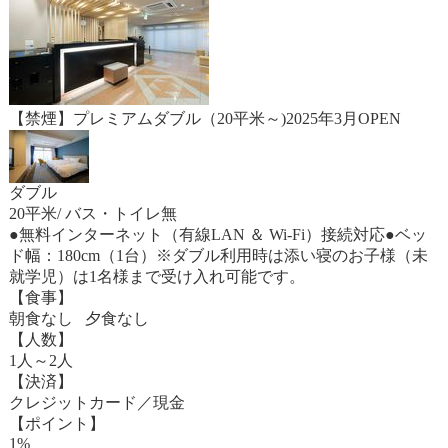
【禁煙】プレミアムダブル（20平米～)2025年3月OPEN
ダブル
20平米/ バス・トイレ無
●無料インターネット（有線LAN ＆ Wi-Fi）接続対応●ベッ
ド幅：180cm（1台）※ダブル利用時は添い寝のお子様（未
就学児）は1名様まで受け入れ可能です。
【食事】
朝食なし 夕食なし
【人数】
1人～2人
【決済】
クレジットカード／現金
【ポイント】
1%