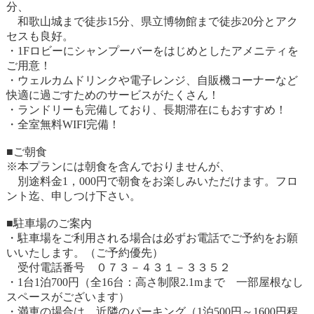
分、
和歌山城まで徒歩15分、県立博物館まで徒歩20分とアク
セスも良好。
・1Fロビーにシャンプーバーをはじめとしたアメニティを
ご用意！
・ウェルカムドリンクや電子レンジ、自販機コーナーなど
快適に過ごすためのサービスがたくさん！
・ランドリーも完備しており、長期滞在にもおすすめ！
・全室無料WIFI完備！
■ご朝食
※本プランには朝食を含んでおりませんが、
別途料金1，000円で朝食をお楽しみいただけます。フロ
ント迄、申しつけ下さい。
■駐車場のご案内
・駐車場をご利用される場合は必ずお電話でご予約をお願
いいたします。（ご予約優先）
受付電話番号 ０７３－４３１－３３５２
・1台1泊700円（全16台：高さ制限2.1mまで 一部屋根なし
スペースがございます）
・満車の場合は、近隣のパーキング（1泊500円～1600円程