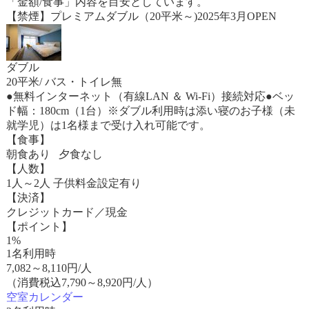
「金額/食事」内容を目安としています。
【禁煙】プレミアムダブル（20平米～)2025年3月OPEN
ダブル
20平米/ バス・トイレ無
●無料インターネット（有線LAN ＆ Wi-Fi）接続対応●ベッ
ド幅：180cm（1台）※ダブル利用時は添い寝のお子様（未
就学児）は1名様まで受け入れ可能です。
【食事】
朝食あり 夕食なし
【人数】
1人～2人 子供料金設定有り
【決済】
クレジットカード／現金
【ポイント】
1%
1名利用時
7,082
～
8,110
円/人
（消費税込7,790～8,920円/人）
空室カレンダー