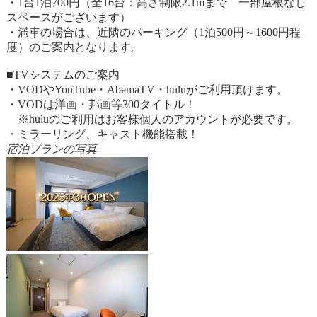
・1台1泊700円（全16台：高さ制限2.1mまで 一部屋根なし
スペースがございます）
・満車の場合は、近隣のパーキング（1泊500円～1600円程
度）のご案内となります。
■TVシステムのご案内
・VODやYouTube・AbemaTV・huluがご利用頂けます。
・VODは洋画・邦画等300タイトル！
※huluのご利用はお客様個人のアカウントが必要です。
・ミラーリング、キャスト機能搭載！
宿泊プランの写真