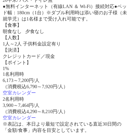
20平米/ バス・トイレ無
●無料インターネット（有線LAN ＆ Wi-Fi）接続対応●ベッ
ド幅：180cm（1台）※ダブル利用時は添い寝のお子様（未
就学児）は1名様まで受け入れ可能です。
【食事】
朝食なし 夕食なし
【人数】
1人～2人 子供料金設定有り
【決済】
クレジットカード／現金
【ポイント】
1%
1名利用時
6,173
～
7,200
円/人
（消費税込6,790～7,920円/人）
空室カレンダー
2名利用時
3,900
～
7,464
円/人
（消費税込4,290～8,210円/人）
空室カレンダー
※表記は、本日より最短で設定されている直近30日間の
「金額/食事」内容を目安としています。