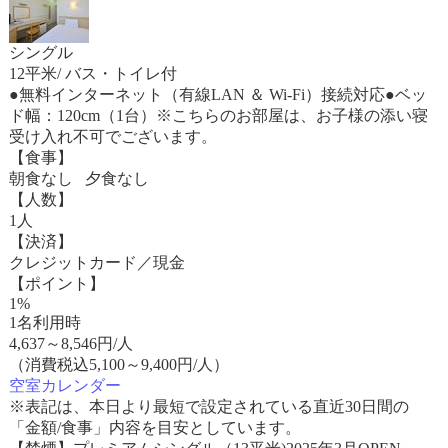
シングル
12平米/ バス・トイレ付
●無料インターネット（有線LAN ＆ Wi-Fi）接続対応●ベッ
ド幅：120cm（1台）※こちらのお部屋は、お子様の添い寝
受け入れ不可でございます。
【食事】
朝食なし 夕食なし
【人数】
1人
【決済】
クレジットカード／現金
【ポイント】
1%
1名利用時
4,637
～
8,546
円/人
（消費税込5,100～9,400円/人）
空室カレンダー
※表記は、本日より最短で設定されている直近30日間の
「金額/食事」内容を目安としています。