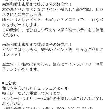
南海和歌山市駅まで徒歩３分の好立地！
木の温もりとモダンなデザインが融合した新空間は、ビジ
ネスにも観光にも最適。
ゆったりとしたベッド、充実したアメニティで、上質な滞
在をサポートします。
この機会に、ぜひ新しいワカヤマ第２冨士ホテルをご体感
ください。
南海和歌山市駅まで徒歩３分の好立地！
ビジネスはもちろん、観光やイベント等、様々なご利用に
オススメ！
全室Wi－Fi接続はもちろん、館内にコインランドリーや電
子レンジがあります。
■ご朝食
和食を中心としたビュッフェスタイル
朝カレーなどご用意しております。
ヘルシーかつボリューム満点の美味しい朝ごはんをお楽し
みください。
・朝食会場：8Fのレストラン 6:30～9:00（L.O8:45)