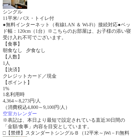
シングル
11平米/ バス・トイレ付
●無料インターネット（有線LAN ＆ Wi-Fi）接続対応●ベッ
ド幅：120cm（1台）※こちらのお部屋は、お子様の添い寝
受け入れ不可でございます。
【食事】
朝食なし 夕食なし
【人数】
1人
【決済】
クレジットカード／現金
【ポイント】
1%
1名利用時
4,364
～
8,273
円/人
（消費税込4,800～9,100円/人）
空室カレンダー
※表記は、本日より最短で設定されている直近30日間の
「金額/食事」内容を目安としています。
□【禁煙】スタンダートシングルＢ（12平米～)Wi－Fi無料