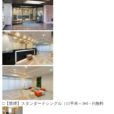
□【禁煙】スタンダードシングル（11平米～)Wi－Fi無料