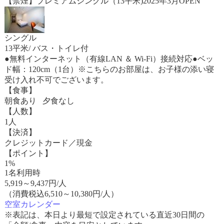
【禁煙】プレミアムシングル（13平米)2025年3月OPEN
シングル
13平米/ バス・トイレ付
●無料インターネット（有線LAN ＆ Wi-Fi）接続対応●ベッ
ド幅：120cm（1台）※こちらのお部屋は、お子様の添い寝
受け入れ不可でございます。
【食事】
朝食あり 夕食なし
【人数】
1人
【決済】
クレジットカード／現金
【ポイント】
1%
1名利用時
5,919
～
9,437
円/人
（消費税込6,510～10,380円/人）
空室カレンダー
※表記は、本日より最短で設定されている直近30日間の