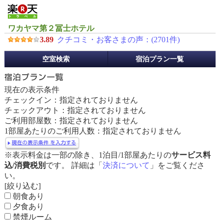
ワカヤマ第２冨士ホテル
3.89
クチコミ・お客さまの声：(
2701
件)
予
空室検索
宿泊プラン一覧
約
メ
ニ
現在の表示条件
ュ
チェックイン：指定されておりません
ー
チェックアウト：指定されておりません
ご利用部屋数：指定されておりません
1部屋あたりのご利用人数：指定されておりません
※表示料金は一部の除き、1泊目/1部屋あたりの
サービス料
込/消費税別
です。 詳細は「
決済について
」をご覧くださ
い。
[絞り込む]
朝食あり
夕食あり
禁煙ルーム