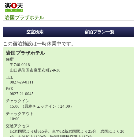
岩国プラザホテル
予
空室検索
宿泊プラン一覧
約
メ
この宿泊施設は一時休業中です。
ニ
岩国プラザホテル
ュ
住所
ー
〒740-0018
山口県岩国市麻里布町2-9-30
TEL
0827-29-0111
FAX
0827-21-0045
チェックイン
15:00 （最終チェックイン：24:00）
チェックアウト
10:00
交通アクセス
JR岩国駅より徒歩5分。車でJR新岩国駅より25分、岩国ICより20
分、大竹ICより20分、岩国錦帯橋空港より7分。