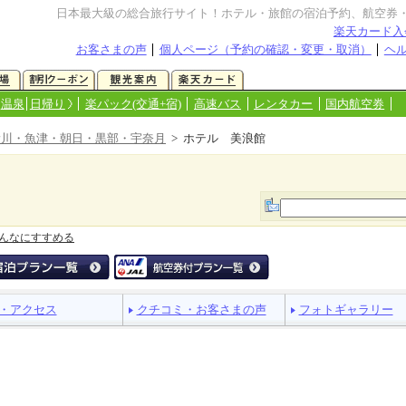
日本最大級の総合旅行サイト！ホテル・旅館の宿泊予約、航空券
楽天カード入
お客さまの声
個人ページ（予約の確認・変更・取消）
ヘ
温泉
日帰り
楽パック(交通+宿)
高速バス
レンタカー
国内航空券
滑川・魚津・朝日・黒部・宇奈月
> ホテル 美浪館
んなにすすめる
・アクセス
クチコミ・お客さまの声
フォトギャラリー