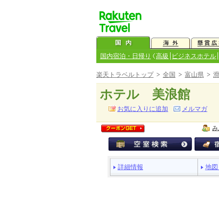
国内宿泊・日帰り
高級
ビジネスホテル
楽天トラベルトップ
>
全国
>
富山県
>
ホテル 美浪館
お気に入りに追加
メルマガ
み
ペ
詳細情報
地図
ー
ジ
メ
ニ
ュ