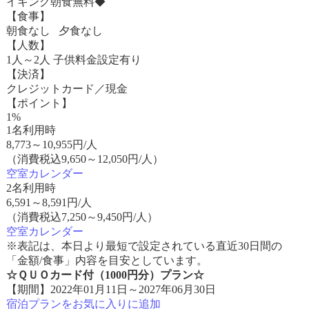
イキング朝食無料◆
【食事】
朝食なし 夕食なし
【人数】
1人～2人 子供料金設定有り
【決済】
クレジットカード／現金
【ポイント】
1%
1名利用時
8,773
～
10,955
円/人
（消費税込9,650～12,050円/人）
空室カレンダー
2名利用時
6,591
～
8,591
円/人
（消費税込7,250～9,450円/人）
空室カレンダー
※表記は、本日より最短で設定されている直近30日間の
「金額/食事」内容を目安としています。
☆ＱＵＯカード付（1000円分）プラン☆
【期間】2022年01月11日～2027年06月30日
宿泊プランをお気に入りに追加