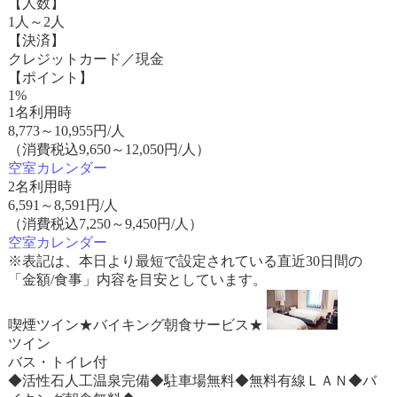
【人数】
1人～2人
【決済】
クレジットカード／現金
【ポイント】
1%
1名利用時
8,773
～
10,955
円/人
（消費税込9,650～12,050円/人）
空室カレンダー
2名利用時
6,591
～
8,591
円/人
（消費税込7,250～9,450円/人）
空室カレンダー
※表記は、本日より最短で設定されている直近30日間の
「金額/食事」内容を目安としています。
喫煙ツイン★バイキング朝食サービス★
ツイン
バス・トイレ付
◆活性石人工温泉完備◆駐車場無料◆無料有線ＬＡＮ◆バ