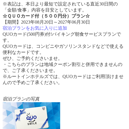
※表記は、本日より最短で設定されている直近30日間の
「金額/食事」内容を目安としています。
☆ＱＵＯカード付（５００円分）プラン☆
【期間】2023年08月20日～2027年06月30日
宿泊プランをお気に入りに追加
QUOカード(500円券)付!バイキング朝食サービスプランで
す。
QUOカードは、コンビニやガソリンスタンドなどで使える
便利なカードです。
ぜひ、ご予約くださいませ。
・こちらのプランは地域クーポン割引と併用できませんの
で、ご了承くださいませ。
※ルートインホテルズでは、QUOカードはご利用頂けませ
んので予めご了承ください。
宿泊プランの写真