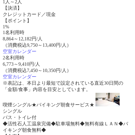
1人～2人
【決済】
クレジットカード／現金
【ポイント】
1%
1名利用時
8,864
～
12,182
円/人
（消費税込9,750～13,400円/人）
空室カレンダー
2名利用時
6,773
～
9,410
円/人
（消費税込7,450～10,350円/人）
空室カレンダー
※表記は、本日より最短で設定されている直近30日間の
「金額/食事」内容を目安としています。
喫煙シングル★バイキング朝食サービス★
シングル
バス・トイレ付
◆活性石人工温泉完備◆駐車場無料◆無料有線ＬＡＮ◆バ
イキング朝食無料◆