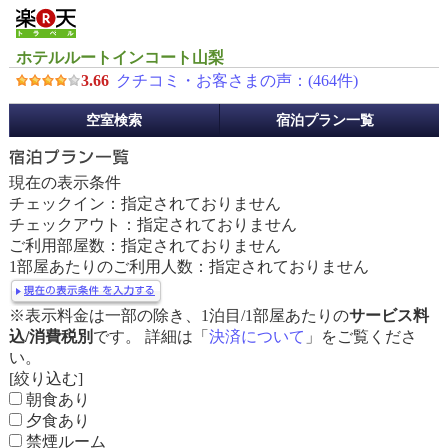
ホテルルートインコート山梨
3.66
クチコミ・お客さまの声：(
464
件)
予
空室検索
宿泊プラン一覧
約
メ
ニ
現在の表示条件
ュ
チェックイン：指定されておりません
ー
チェックアウト：指定されておりません
ご利用部屋数：指定されておりません
1部屋あたりのご利用人数：指定されておりません
※表示料金は一部の除き、1泊目/1部屋あたりの
サービス料
込/消費税別
です。 詳細は「
決済について
」をご覧くださ
い。
[絞り込む]
朝食あり
夕食あり
禁煙ルーム