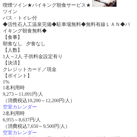
喫煙ツイン★バイキング朝食サービス★
ツイン
バス・トイレ付
◆活性石人工温泉完備◆駐車場無料◆無料有線ＬＡＮ◆バ
イキング朝食無料◆
【食事】
朝食なし 夕食なし
【人数】
1人～2人 子供料金設定有り
【決済】
クレジットカード／現金
【ポイント】
1%
1名利用時
9,273
～
11,091
円/人
（消費税込10,200～12,200円/人）
空室カレンダー
2名利用時
6,955
～
8,637
円/人
（消費税込7,650～9,500円/人）
空室カレンダー