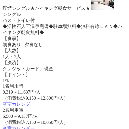
喫煙シングル★バイキング朝食サービス★
シングル
バス・トイレ付
◆活性石人工温泉完備◆駐車場無料◆無料有線ＬＡＮ◆バ
イキング朝食無料◆
【食事】
朝食あり 夕食なし
【人数】
1人～2人
【決済】
クレジットカード／現金
【ポイント】
1%
1名利用時
8,319
～
11,637
円/人
（消費税込9,150～12,800円/人）
空室カレンダー
2名利用時
6,500
～
9,137
円/人
（消費税込7,150～10,050円/人）
空室カレンダー