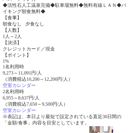
◆活性石人工温泉完備◆駐車場無料◆無料有線ＬＡＮ◆バ
イキング朝食無料◆
【食事】
朝食なし 夕食なし
【人数】
1人～2人
【決済】
クレジットカード／現金
【ポイント】
1%
1名利用時
9,273
～
11,091
円/人
（消費税込10,200～12,200円/人）
空室カレンダー
2名利用時
6,955
～
8,637
円/人
（消費税込7,650～9,500円/人）
空室カレンダー
※表記は、本日より最短で設定されている直近30日間の
「金額/食事」内容を目安としています。