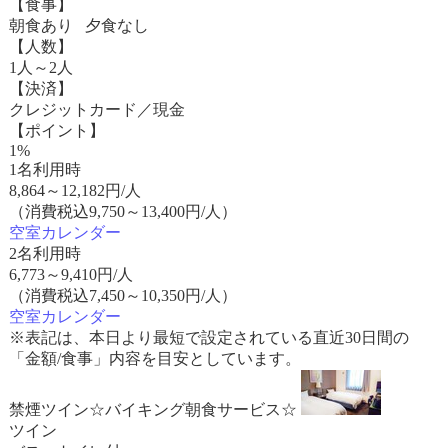
【食事】
朝食あり 夕食なし
【人数】
1人～2人
【決済】
クレジットカード／現金
【ポイント】
1%
1名利用時
8,864
～
12,182
円/人
（消費税込9,750～13,400円/人）
空室カレンダー
2名利用時
6,773
～
9,410
円/人
（消費税込7,450～10,350円/人）
空室カレンダー
※表記は、本日より最短で設定されている直近30日間の
「金額/食事」内容を目安としています。
禁煙ツイン☆バイキング朝食サービス☆
ツイン