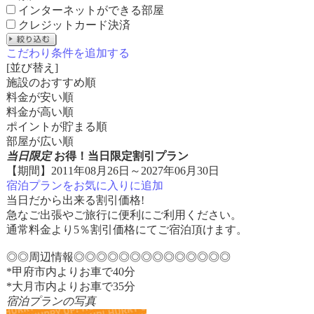
インターネットができる部屋
クレジットカード決済
こだわり条件を追加する
[並び替え]
施設のおすすめ順
料金が安い順
料金が高い順
ポイントが貯まる順
部屋が広い順
当日限定
お得！当日限定割引プラン
【期間】2011年08月26日～2027年06月30日
宿泊プランをお気に入りに追加
当日だから出来る割引価格!
急なご出張やご旅行に便利にご利用ください。
通常料金より5％割引価格にてご宿泊頂けます。
◎◎周辺情報◎◎◎◎◎◎◎◎◎◎◎◎◎◎
*甲府市内よりお車で40分
*大月市内よりお車で35分
宿泊プランの写真