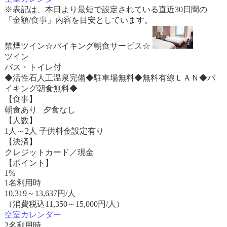
※表記は、本日より最短で設定されている直近30日間の
「金額/食事」内容を目安としています。
禁煙ツイン☆バイキング朝食サービス☆
ツイン
バス・トイレ付
◆活性石人工温泉完備◆駐車場無料◆無料有線ＬＡＮ◆バ
イキング朝食無料◆
【食事】
朝食あり 夕食なし
【人数】
1人～2人 子供料金設定有り
【決済】
クレジットカード／現金
【ポイント】
1%
1名利用時
10,319
～
13,637
円/人
（消費税込11,350～15,000円/人）
空室カレンダー
2名利用時