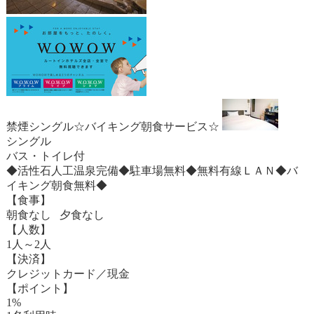
禁煙シングル☆バイキング朝食サービス☆
シングル
バス・トイレ付
◆活性石人工温泉完備◆駐車場無料◆無料有線ＬＡＮ◆バ
イキング朝食無料◆
【食事】
朝食なし 夕食なし
【人数】
1人～2人
【決済】
クレジットカード／現金
【ポイント】
1%