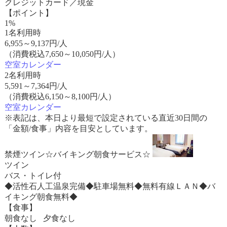
クレジットカード／現金
【ポイント】
1%
1名利用時
6,955
～
9,137
円/人
（消費税込7,650～10,050円/人）
空室カレンダー
2名利用時
5,591
～
7,364
円/人
（消費税込6,150～8,100円/人）
空室カレンダー
※表記は、本日より最短で設定されている直近30日間の
「金額/食事」内容を目安としています。
禁煙ツイン☆バイキング朝食サービス☆
ツイン
バス・トイレ付
◆活性石人工温泉完備◆駐車場無料◆無料有線ＬＡＮ◆バ
イキング朝食無料◆
【食事】
朝食なし 夕食なし