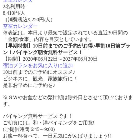
2名利用時
8,410
円/人
（消費税込9,250円/人）
空室カレンダー
※表記は、本日より最短で設定されている直近30日間の
「金額/食事」内容を目安としています。
【早期特割】10日前までのご予約がお得♪早割10日前プラ
ン！バイキング朝食無料サービス！
【期間】2020年06月22日～2027年06月30日
宿泊プランをお気に入りに追加
10日前までのご予約にオススメ♪
ビジネスに、観光、家族旅行に！
是非お早めにご予約を♪
※ＧＷやお盆などの繁忙期は除外日とさせて頂いておりま
す。
バイキング無料サービスです！
ご朝食には、和・洋バイキングをご用意!
(ご提供時間 6:45～9:00)
お腹一杯食べて、一日元気にがんばりましょう!!