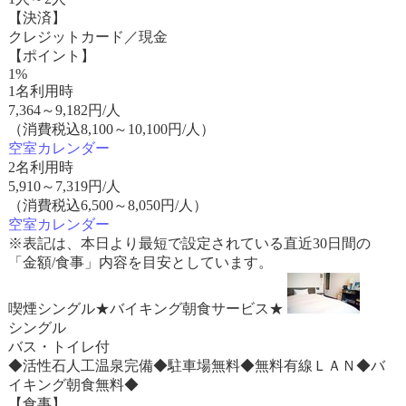
【決済】
クレジットカード／現金
【ポイント】
1%
1名利用時
7,364
～
9,182
円/人
（消費税込8,100～10,100円/人）
空室カレンダー
2名利用時
5,910
～
7,319
円/人
（消費税込6,500～8,050円/人）
空室カレンダー
※表記は、本日より最短で設定されている直近30日間の
「金額/食事」内容を目安としています。
喫煙シングル★バイキング朝食サービス★
シングル
バス・トイレ付
◆活性石人工温泉完備◆駐車場無料◆無料有線ＬＡＮ◆バ
イキング朝食無料◆
【食事】