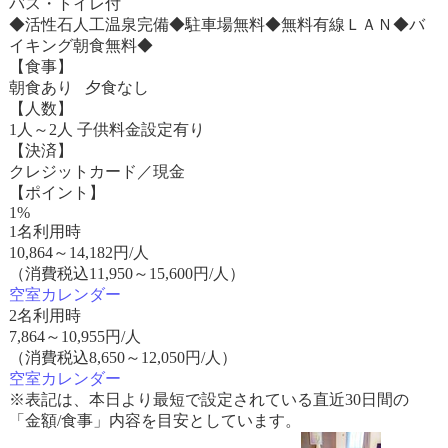
バス・トイレ付
◆活性石人工温泉完備◆駐車場無料◆無料有線ＬＡＮ◆バ
イキング朝食無料◆
【食事】
朝食あり 夕食なし
【人数】
1人～2人 子供料金設定有り
【決済】
クレジットカード／現金
【ポイント】
1%
1名利用時
10,864
～
14,182
円/人
（消費税込11,950～15,600円/人）
空室カレンダー
2名利用時
7,864
～
10,955
円/人
（消費税込8,650～12,050円/人）
空室カレンダー
※表記は、本日より最短で設定されている直近30日間の
「金額/食事」内容を目安としています。