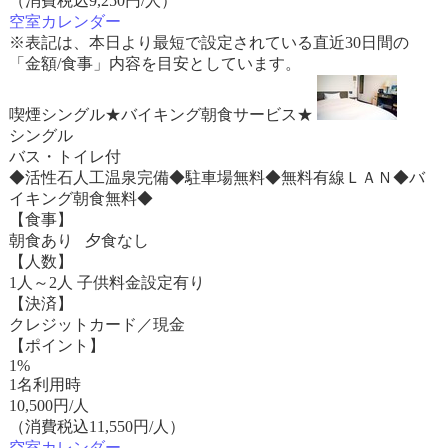
（消費税込9,250円/人）
空室カレンダー
※表記は、本日より最短で設定されている直近30日間の
「金額/食事」内容を目安としています。
喫煙シングル★バイキング朝食サービス★
シングル
バス・トイレ付
◆活性石人工温泉完備◆駐車場無料◆無料有線ＬＡＮ◆バ
イキング朝食無料◆
【食事】
朝食あり 夕食なし
【人数】
1人～2人 子供料金設定有り
【決済】
クレジットカード／現金
【ポイント】
1%
1名利用時
10,500
円/人
（消費税込11,550円/人）
空室カレンダー