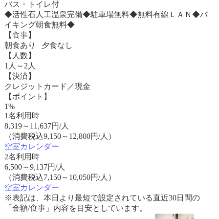
バス・トイレ付
◆活性石人工温泉完備◆駐車場無料◆無料有線ＬＡＮ◆バ
イキング朝食無料◆
【食事】
朝食あり 夕食なし
【人数】
1人～2人
【決済】
クレジットカード／現金
【ポイント】
1%
1名利用時
8,319
～
11,637
円/人
（消費税込9,150～12,800円/人）
空室カレンダー
2名利用時
6,500
～
9,137
円/人
（消費税込7,150～10,050円/人）
空室カレンダー
※表記は、本日より最短で設定されている直近30日間の
「金額/食事」内容を目安としています。