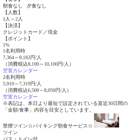
朝食なし 夕食なし
【人数】
1人～2人
【決済】
クレジットカード／現金
【ポイント】
1%
1名利用時
7,364
～
9,182
円/人
（消費税込8,100～10,100円/人）
空室カレンダー
2名利用時
5,910
～
7,319
円/人
（消費税込6,500～8,050円/人）
空室カレンダー
※表記は、本日より最短で設定されている直近30日間の
「金額/食事」内容を目安としています。
禁煙ツイン☆バイキング朝食サービス☆
ツイン
バス・トイレ付