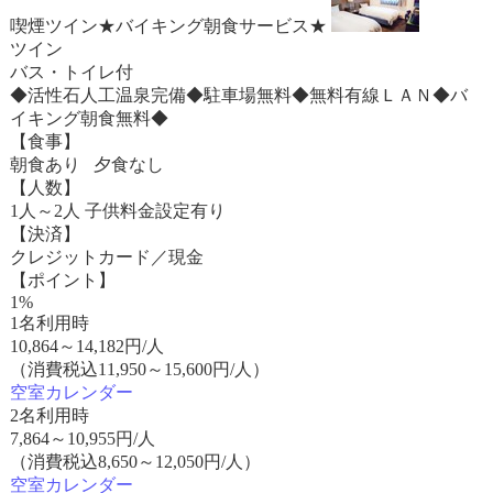
喫煙ツイン★バイキング朝食サービス★
ツイン
バス・トイレ付
◆活性石人工温泉完備◆駐車場無料◆無料有線ＬＡＮ◆バ
イキング朝食無料◆
【食事】
朝食あり 夕食なし
【人数】
1人～2人 子供料金設定有り
【決済】
クレジットカード／現金
【ポイント】
1%
1名利用時
10,864
～
14,182
円/人
（消費税込11,950～15,600円/人）
空室カレンダー
2名利用時
7,864
～
10,955
円/人
（消費税込8,650～12,050円/人）
空室カレンダー