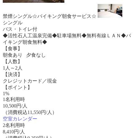
禁煙シングル☆バイキング朝食サービス☆
シングル
バス・トイレ付
◆活性石人工温泉完備◆駐車場無料◆無料有線ＬＡＮ◆バ
イキング朝食無料◆
【食事】
朝食あり 夕食なし
【人数】
1人～2人
【決済】
クレジットカード／現金
【ポイント】
1%
1名利用時
10,500
円/人
（消費税込11,550円/人）
空室カレンダー
2名利用時
8,410
円/人