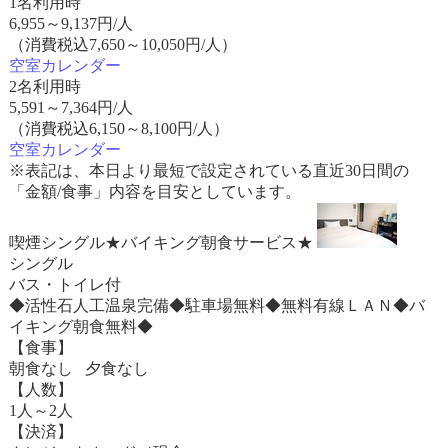
1名利用時
6,955
～
9,137
円/人
（消費税込7,650～10,050円/人）
空室カレンダー
2名利用時
5,591
～
7,364
円/人
（消費税込6,150～8,100円/人）
空室カレンダー
※表記は、本日より最短で設定されている直近30日間の
「金額/食事」内容を目安としています。
喫煙シングル★バイキング朝食サービス★
シングル
バス・トイレ付
◆活性石人工温泉完備◆駐車場無料◆無料有線ＬＡＮ◆バ
イキング朝食無料◆
【食事】
朝食なし 夕食なし
【人数】
1人～2人
【決済】