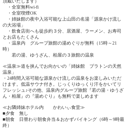
頂戴いたします）
・全室無料wi-fi
・全室喫煙OK
・姉妹館の夜中入浴可能な上山田の名湯「源泉かけ流し
の大浴場」
・飲食店街へも徒歩約３分、居酒屋、ラーメン、お寿司
とお店もたくさん
・温泉内 グループ旅館の湯めぐりが無料（15時～21
時）
若の湯、ゆうざん、柏屋の３旅館の温泉
≪温泉≫道を挟んでお向かいの「姉妹館 プラトンの天然
温泉」
・24時間入浴可能な源泉かけ流しの温泉をお楽しみいただ
けます。低温サウナ付き。じっくりゆっくり汗をかいてリ
フレッシュ♪その他、温泉内グループ旅館『若の湯・ゆうざ
ん・柏屋』の『湯めぐり』も無料で楽しめます
≪お隣姉妹ホテル内 かわいぃ食堂≫
■夕食 無し
■朝食 日替わり朝食弁当＆おかずバイキング（6時～9時最
終）