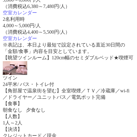
（消費税込6,380～7,480円/人）
空室カレンダー
2名利用時
4,000
～
5,000
円/人
（消費税込4,400～5,500円/人）
空室カレンダー
※表記は、本日より最短で設定されている直近30日間の
「金額/食事」内容を目安としています。
【眺望ツインルーム】120cm幅のセミダブルベッド★喫煙可
ツイン
24平米/ バス・トイレ付
【角部屋で温泉街を望む】全室喫煙／ＴＶ／冷蔵庫／wi-fi
／ドライヤー／ユニットバス／電気ポット完備
【食事】
朝食なし 夕食なし
【人数】
1人～2人
【決済】
クレジットカード／現金