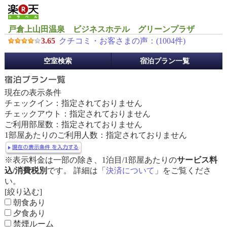
戸倉上山田温泉 ビジネスホテル グリーンプラザ
3.65
クチコミ・お客さまの声：(
1004
件)
予
空室検索
宿泊プラン一覧
約
メ
ニ
現在の表示条件
ュ
チェックイン：指定されておりません
ー
チェックアウト：指定されておりません
ご利用部屋数：指定されておりません
1部屋あたりのご利用人数：指定されておりません
※表示料金は一部の除き、1泊目/1部屋あたりの
サービス料
込/消費税別
です。 詳細は「
決済について
」をご覧くださ
い。
[絞り込む]
朝食あり
夕食あり
禁煙ルーム