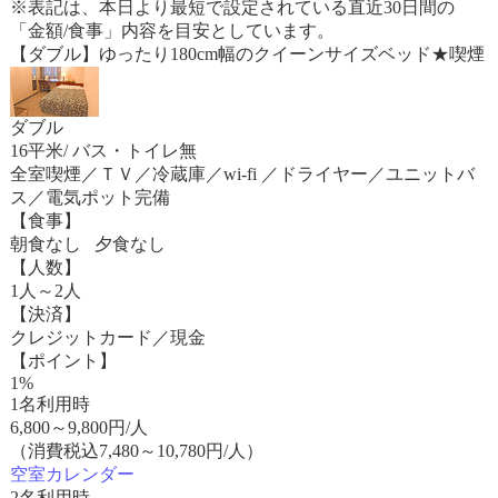
※表記は、本日より最短で設定されている直近30日間の
「金額/食事」内容を目安としています。
【ダブル】ゆったり180cm幅のクイーンサイズベッド★喫煙
ダブル
16平米/ バス・トイレ無
全室喫煙／ＴＶ／冷蔵庫／wi-fi ／ドライヤー／ユニットバ
ス／電気ポット完備
【食事】
朝食なし 夕食なし
【人数】
1人～2人
【決済】
クレジットカード／現金
【ポイント】
1%
1名利用時
6,800
～
9,800
円/人
（消費税込7,480～10,780円/人）
空室カレンダー
2名利用時