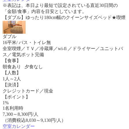
※表記は、本日より最短で設定されている直近30日間の
「金額/食事」内容を目安としています。
【ダブル】ゆったり180cm幅のクイーンサイズベッド★喫煙
ダブル
16平米/ バス・トイレ無
全室喫煙／ＴＶ／冷蔵庫／wi-fi ／ドライヤー／ユニットバ
ス／電気ポット完備
【食事】
朝食あり 夕食なし
【人数】
1人～2人
【決済】
クレジットカード／現金
【ポイント】
1%
1名利用時
7,300
～
8,300
円/人
（消費税込8,030～9,130円/人）
空室カレンダー