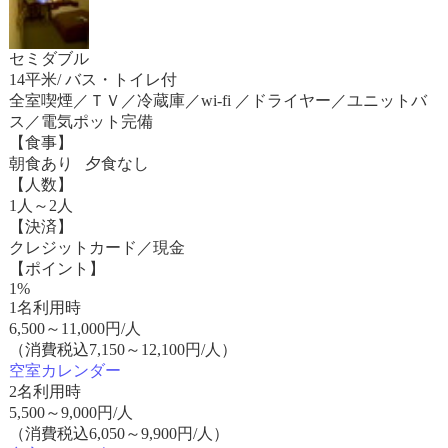
セミダブル
14平米/ バス・トイレ付
全室喫煙／ＴＶ／冷蔵庫／wi-fi ／ドライヤー／ユニットバ
ス／電気ポット完備
【食事】
朝食あり 夕食なし
【人数】
1人～2人
【決済】
クレジットカード／現金
【ポイント】
1%
1名利用時
6,500
～
11,000
円/人
（消費税込7,150～12,100円/人）
空室カレンダー
2名利用時
5,500
～
9,000
円/人
（消費税込6,050～9,900円/人）