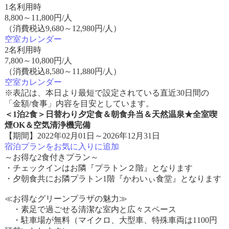
1名利用時
8,800
～
11,800
円/人
（消費税込9,680～12,980円/人）
空室カレンダー
2名利用時
7,800
～
10,800
円/人
（消費税込8,580～11,880円/人）
空室カレンダー
※表記は、本日より最短で設定されている直近30日間の
「金額/食事」内容を目安としています。
＜1泊2食＞日替わり夕定食＆朝食弁当＆天然温泉★全室喫
煙OK＆空気清浄機完備
【期間】2022年02月01日～2026年12月31日
宿泊プランをお気に入りに追加
～お得な2食付きプラン～
・チェックインはお隣『プラトン２階』となります
・夕朝食共にお隣プラトン1階『かわいぃ食堂』となります
≪お得なグリーンプラザの魅力≫
・素足で過ごせる清潔な室内と広々スペース
・駐車場が無料（マイクロ、大型車、特殊車両は1100円