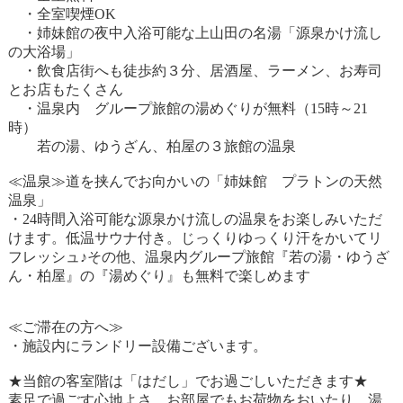
・全室喫煙OK
・姉妹館の夜中入浴可能な上山田の名湯「源泉かけ流し
の大浴場」
・飲食店街へも徒歩約３分、居酒屋、ラーメン、お寿司
とお店もたくさん
・温泉内 グループ旅館の湯めぐりが無料（15時～21
時）
若の湯、ゆうざん、柏屋の３旅館の温泉
≪温泉≫道を挟んでお向かいの「姉妹館 プラトンの天然
温泉」
・24時間入浴可能な源泉かけ流しの温泉をお楽しみいただ
けます。低温サウナ付き。じっくりゆっくり汗をかいてリ
フレッシュ♪その他、温泉内グループ旅館『若の湯・ゆうざ
ん・柏屋』の『湯めぐり』も無料で楽しめます
≪ご滞在の方へ≫
・施設内にランドリー設備ございます。
★当館の客室階は「はだし」でお過ごしいただきます★
素足で過ごす心地よさ、お部屋でもお荷物をおいたり、湯