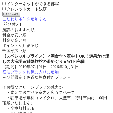
インターネットができる部屋
クレジットカード決済
こだわり条件を追加する
[並び替え]
施設のおすすめ順
料金が安い順
料金が高い順
ポイントが貯まる順
部屋が広い順
【スペシャルプライス】＜朝食付＞夜中もOK！源泉かけ流
しの大浴場＆姉妹旅館の湯めぐり★Wi-Fi完備
【期間】2019年07月01日～2026年10月31日
宿泊プランをお気に入りに追加
～期間限定！お得な朝食付きプラン～
≪お得なグリーンプラザの魅力≫
・素足で過ごせる室内と広々スペース
・駐車場が無料（マイクロ、大型車、特殊車両は1100円
頂戴いたします）
・全室無料wi-fi