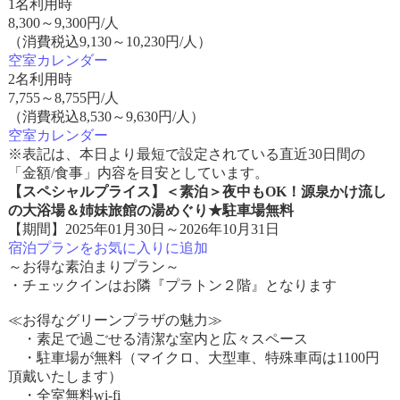
1名利用時
8,300
～
9,300
円/人
（消費税込9,130～10,230円/人）
空室カレンダー
2名利用時
7,755
～
8,755
円/人
（消費税込8,530～9,630円/人）
空室カレンダー
※表記は、本日より最短で設定されている直近30日間の
「金額/食事」内容を目安としています。
【スペシャルプライス】＜素泊＞夜中もOK！源泉かけ流し
の大浴場＆姉妹旅館の湯めぐり★駐車場無料
【期間】2025年01月30日～2026年10月31日
宿泊プランをお気に入りに追加
～お得な素泊まりプラン～
・チェックインはお隣『プラトン２階』となります
≪お得なグリーンプラザの魅力≫
・素足で過ごせる清潔な室内と広々スペース
・駐車場が無料（マイクロ、大型車、特殊車両は1100円
頂戴いたします）
・全室無料wi-fi