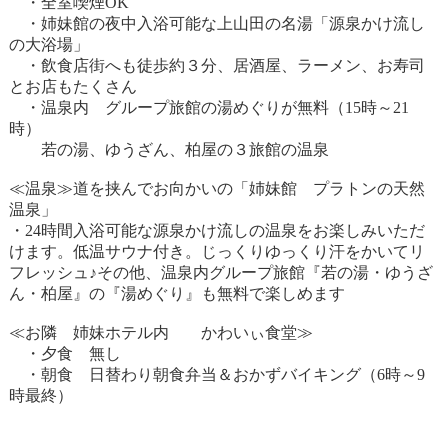
・全室喫煙OK
・姉妹館の夜中入浴可能な上山田の名湯「源泉かけ流し
の大浴場」
・飲食店街へも徒歩約３分、居酒屋、ラーメン、お寿司
とお店もたくさん
・温泉内 グループ旅館の湯めぐりが無料（15時～21
時）
若の湯、ゆうざん、柏屋の３旅館の温泉
≪温泉≫道を挟んでお向かいの「姉妹館 プラトンの天然
温泉」
・24時間入浴可能な源泉かけ流しの温泉をお楽しみいただ
けます。低温サウナ付き。じっくりゆっくり汗をかいてリ
フレッシュ♪その他、温泉内グループ旅館『若の湯・ゆうざ
ん・柏屋』の『湯めぐり』も無料で楽しめます
≪お隣 姉妹ホテル内 かわいぃ食堂≫
・夕食 無し
・朝食 日替わり朝食弁当＆おかずバイキング（6時～9
時最終）