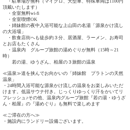
・駐車場が無料（マイクロ、大型車、特殊車両は1100円
頂戴いたします）
・全室無料wi-fi
・全室喫煙OK
・姉妹館の夜中入浴可能な上山田の名湯「源泉かけ流し
の大浴場」
・飲食店街へも徒歩約３分、居酒屋、ラーメン、お寿司
とお店もたくさん
・温泉内 グループ旅館の湯めぐりが無料（15時～21
時）
若の湯、ゆうざん、柏屋の３旅館の温泉
≪温泉≫道を挟んでお向かいの「姉妹館 プラトンの天然
温泉」
・24時間入浴可能な源泉かけ流しの温泉をお楽しみいただ
けます。低温サウナ付き。じっくりゆっくり汗をかいてリ
フレッシュ♪その他、温泉内グループ旅館『若の湯・ゆうざ
ん・柏屋』の『湯めぐり』も無料で楽しめます
≪ご滞在の方へ≫
・施設内にランドリー設備ございます。