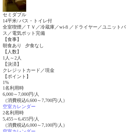
セミダブル
14平米/ バス・トイレ付
全室喫煙／ＴＶ／冷蔵庫／wi-fi ／ドライヤー／ユニットバ
ス／電気ポット完備
【食事】
朝食あり 夕食なし
【人数】
1人～2人
【決済】
クレジットカード／現金
【ポイント】
1%
1名利用時
6,000
～
7,000
円/人
（消費税込6,600～7,700円/人）
空室カレンダー
2名利用時
5,455
～
6,455
円/人
（消費税込6,000～7,100円/人）
空室カレンダー