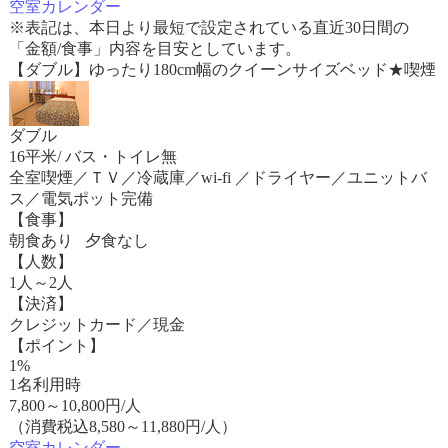
空室カレンダー
※表記は、本日より最短で設定されている直近30日間の
「金額/食事」内容を目安としています。
【ダブル】ゆったり180cm幅のクイーンサイズベッド★喫煙
ダブル
16平米/ バス・トイレ無
全室喫煙／ＴＶ／冷蔵庫／wi-fi ／ドライヤー／ユニットバ
ス／電気ポット完備
【食事】
朝食あり 夕食なし
【人数】
1人～2人
【決済】
クレジットカード／現金
【ポイント】
1%
1名利用時
7,800
～
10,800
円/人
（消費税込8,580～11,880円/人）
空室カレンダー