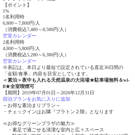
【ポイント】
1%
1名利用時
6,800
～
7,800
円/人
（消費税込7,480～8,580円/人）
空室カレンダー
2名利用時
4,800
～
5,800
円/人
（消費税込5,280～6,380円/人）
空室カレンダー
※表記は、本日より最短で設定されている直近30日間の
「金額/食事」内容を目安としています。
＜素泊＞夜中も入れる天然温泉の大浴場★駐車場無料＆wi-
fi★全室喫煙可
【期間】2019年07月01日～2026年12月31日
宿泊プランをお気に入りに追加
～お得な素泊まりプラン～
・チェックインはお隣『プラトン２階』となります
≪お得なグリーンプラザの魅力≫
・素足で過ごせる清潔な室内と広々スペース