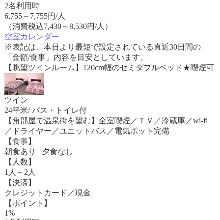
2名利用時
6,755
～
7,755
円/人
（消費税込7,430～8,530円/人）
空室カレンダー
※表記は、本日より最短で設定されている直近30日間の
「金額/食事」内容を目安としています。
【眺望ツインルーム】120cm幅のセミダブルベッド★喫煙可
ツイン
24平米/ バス・トイレ付
【角部屋で温泉街を望む】全室喫煙／ＴＶ／冷蔵庫／wi-fi
／ドライヤー／ユニットバス／電気ポット完備
【食事】
朝食あり 夕食なし
【人数】
1人～2人
【決済】
クレジットカード／現金
【ポイント】
1%