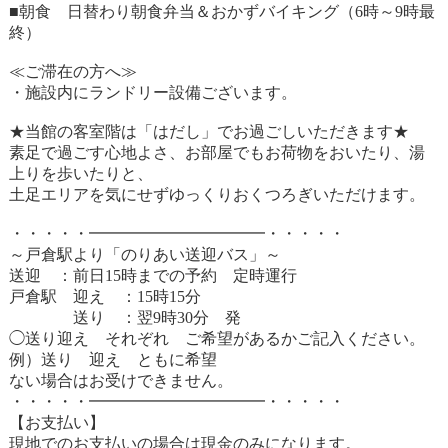
■朝食 日替わり朝食弁当＆おかずバイキング（6時～9時最
終）
≪ご滞在の方へ≫
・施設内にランドリー設備ございます。
★当館の客室階は「はだし」でお過ごしいただきます★
素足で過ごす心地よさ、お部屋でもお荷物をおいたり、湯
上りを歩いたりと、
土足エリアを気にせずゆっくりおくつろぎいただけます。
・・・・・━━━━━━━━━━━・・・・・
～戸倉駅より「のりあい送迎バス」～
送迎 ：前日15時までの予約 定時運行
戸倉駅 迎え ：15時15分
送り ：翌9時30分 発
◯送り迎え それぞれ ご希望があるかご記入ください。
例）送り 迎え ともに希望
ない場合はお受けできません。
・・・・・━━━━━━━━━━━・・・・・
【お支払い】
現地でのお支払いの場合は現金のみになります。