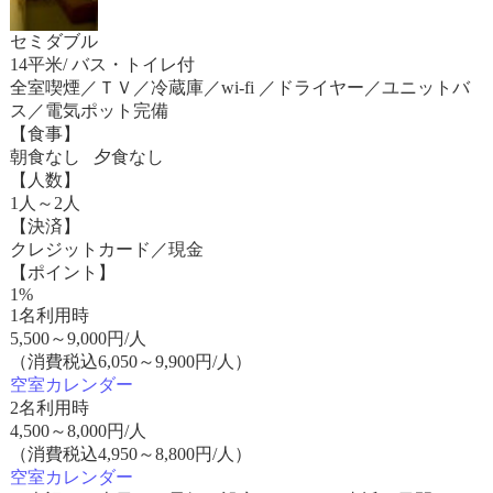
セミダブル
14平米/ バス・トイレ付
全室喫煙／ＴＶ／冷蔵庫／wi-fi ／ドライヤー／ユニットバ
ス／電気ポット完備
【食事】
朝食なし 夕食なし
【人数】
1人～2人
【決済】
クレジットカード／現金
【ポイント】
1%
1名利用時
5,500
～
9,000
円/人
（消費税込6,050～9,900円/人）
空室カレンダー
2名利用時
4,500
～
8,000
円/人
（消費税込4,950～8,800円/人）
空室カレンダー