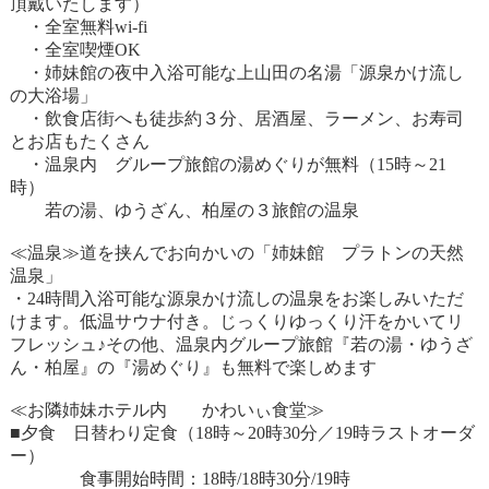
頂戴いたします）
・全室無料wi-fi
・全室喫煙OK
・姉妹館の夜中入浴可能な上山田の名湯「源泉かけ流し
の大浴場」
・飲食店街へも徒歩約３分、居酒屋、ラーメン、お寿司
とお店もたくさん
・温泉内 グループ旅館の湯めぐりが無料（15時～21
時）
若の湯、ゆうざん、柏屋の３旅館の温泉
≪温泉≫道を挟んでお向かいの「姉妹館 プラトンの天然
温泉」
・24時間入浴可能な源泉かけ流しの温泉をお楽しみいただ
けます。低温サウナ付き。じっくりゆっくり汗をかいてリ
フレッシュ♪その他、温泉内グループ旅館『若の湯・ゆうざ
ん・柏屋』の『湯めぐり』も無料で楽しめます
≪お隣姉妹ホテル内 かわいぃ食堂≫
■夕食 日替わり定食（18時～20時30分／19時ラストオーダ
ー）
食事開始時間：18時/18時30分/19時