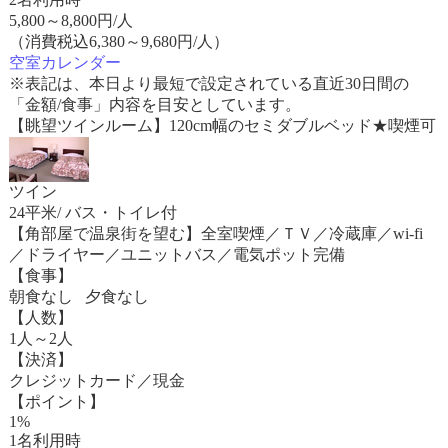
5,800
～
8,800
円/人
（消費税込6,380～9,680円/人）
空室カレンダー
※表記は、本日より最短で設定されている直近30日間の
「金額/食事」内容を目安としています。
【眺望ツインルーム】120cm幅のセミダブルベッド★喫煙可
ツイン
24平米/ バス・トイレ付
【角部屋で温泉街を望む】全室喫煙／ＴＶ／冷蔵庫／wi-fi
／ドライヤー／ユニットバス／電気ポット完備
【食事】
朝食なし 夕食なし
【人数】
1人～2人
【決済】
クレジットカード／現金
【ポイント】
1%
1名利用時