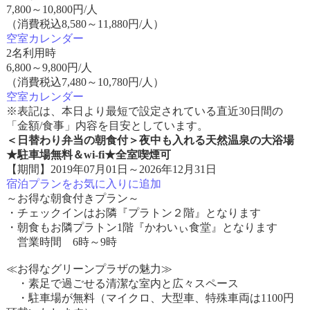
7,800
～
10,800
円/人
（消費税込8,580～11,880円/人）
空室カレンダー
2名利用時
6,800
～
9,800
円/人
（消費税込7,480～10,780円/人）
空室カレンダー
※表記は、本日より最短で設定されている直近30日間の
「金額/食事」内容を目安としています。
＜日替わり弁当の朝食付＞夜中も入れる天然温泉の大浴場
★駐車場無料＆wi-fi★全室喫煙可
【期間】2019年07月01日～2026年12月31日
宿泊プランをお気に入りに追加
～お得な朝食付きプラン～
・チェックインはお隣『プラトン２階』となります
・朝食もお隣プラトン1階『かわいぃ食堂』となります
営業時間 6時～9時
≪お得なグリーンプラザの魅力≫
・素足で過ごせる清潔な室内と広々スペース
・駐車場が無料（マイクロ、大型車、特殊車両は1100円