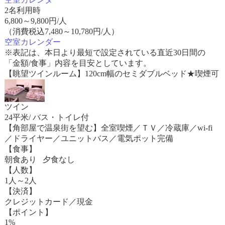
2名利用時
6,800
～
9,800
円/人
（消費税込7,480～10,780円/人）
空室カレンダー
※表記は、本日より最短で設定されている直近30日間の
「金額/食事」内容を目安としています。
【眺望ツインルーム】120cm幅のセミダブルベッド★喫煙可
ツイン
24平米/ バス・トイレ付
【角部屋で温泉街を望む】全室喫煙／ＴＶ／冷蔵庫／wi-fi
／ドライヤー／ユニットバス／電気ポット完備
【食事】
朝食あり 夕食なし
【人数】
1人～2人
【決済】
クレジットカード／現金
【ポイント】
1%