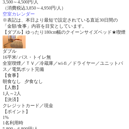
3,500
～
4,500
円/人
（消費税込3,850～4,950円/人）
空室カレンダー
※表記は、本日より最短で設定されている直近30日間の
「金額/食事」内容を目安としています。
【ダブル】ゆったり180cm幅のクイーンサイズベッド★喫煙
ダブル
16平米/ バス・トイレ無
全室喫煙／ＴＶ／冷蔵庫／wi-fi ／ドライヤー／ユニットバ
ス／電気ポット完備
【食事】
朝食なし 夕食なし
【人数】
1人～2人
【決済】
クレジットカード／現金
【ポイント】
1%
1名利用時
5,800
～
6,800
円/人