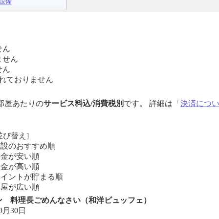
設備
せん
ません
せん
れておりません
1部屋あたりの
サービス料込/消費税別
です。 詳細は「
決済につ
並び替え]
施設のおすすめ順
料金が安い順
料金が高い順
ポイントが貯まる順
部屋が広い順
ン 料理長ごめんなさい（和洋ビュッフェ）
9月30日