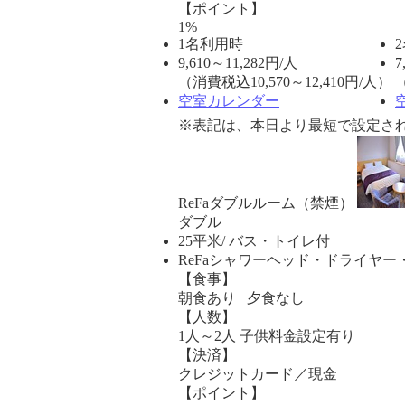
【ポイント】
1%
1名利用時
9,610
～
11,282
円/人
7
（消費税込10,570～12,410円/人）
（
空室カレンダー
※表記は、本日より最短で設定され
ReFaダブルルーム（禁煙）
ダブル
25平米/ バス・トイレ付
ReFaシャワーヘッド・ドライヤ
【食事】
朝食あり 夕食なし
【人数】
1人～2人 子供料金設定有り
【決済】
クレジットカード／現金
【ポイント】