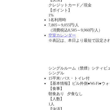
クレジットカード／現金
【ポイント】
1%
1名利用時
7,805
～
9,055
円/人
（消費税込8,585～9,960円/人）
空室カレンダー
※表記は、本日より最短で設定され
シングルルーム（禁煙）シティビ
シングル
15平米/ バス・トイレ付
【基本情報】ビル外側●Wi-Fi●
【食事】
朝食あり 夕食なし
【人数】
1人
【決済】