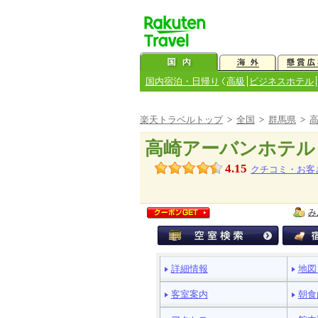
国内宿泊・日帰り
高級
ビジネスホテル
楽天トラベルトップ
>
全国
>
群馬県
>
高崎アーバンホテル
4.15
クチコミ・お客
み
ペ
詳細情報
地図
ー
ジ
客室案内
朝食
メ