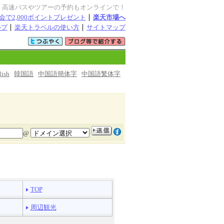
・高速バスやツアーの予約もオンラインで！
会で2,000ポイントプレゼント
楽天市場へ
ルプ
楽天トラベルの使い方
サイトマップ
lish
韓国語
中国語簡体字
中国語繁体字
@
TOP
周辺観光