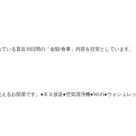
ている直近30日間の「金額/食事」内容を目安としています。
るお部屋です。●ＢＳ放送●空気清浄機●Wi-Fi●ウォシュレ