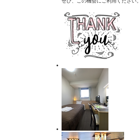
ぜひ、この機会にご利用ください
宿
泊
プ
ラ
ン
の
写
真