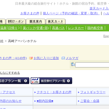
日本最大級の総合旅行サイト！ホテル・旅館の宿泊予約、航空券
楽天カード入
お客さまの声
個人ページ（予約の確認・変更・取消）
ヘ
温泉
日帰り
楽パック(交通+宿)
高速バス
レンタカー
国内航空券
Eng
高崎
> 高崎アーバンホテル
さまの声：(
4149
件)
お気に入りに追加
メルマガ
んなにすすめる
・アクセス
クチコミ・お客さまの声
フォトギャラリー
内容のお知らせ
■館内設備■
ご宴会・会議