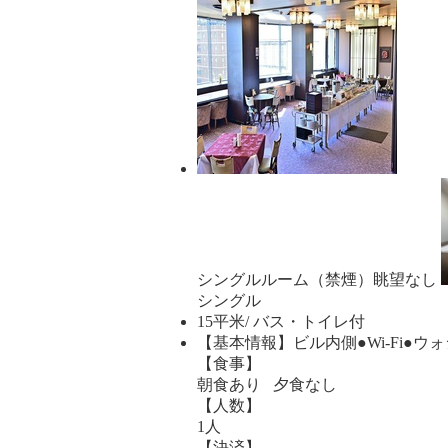
シングルルーム（禁煙）眺望なし
シングル
15平米/ バス・トイレ付
【基本情報】ビル内側●Wi-Fi●
【食事】
朝食あり 夕食なし
【人数】
1人
【決済】