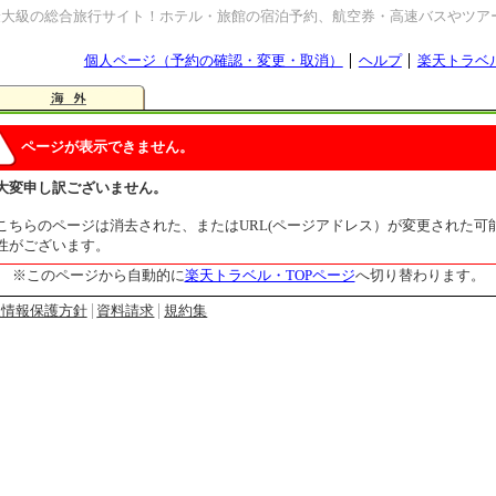
最大級の総合旅行サイト！ホテル・旅館の宿泊予約、航空券・高速バスやツア
個人ページ（予約の確認・変更・取消）
ヘルプ
楽天トラベ
ページが表示できません。
大変申し訳ございません。
こちらのページは消去された、またはURL(ページアドレス）が変更された可
性がございます。
※このページから自動的に
楽天トラベル・TOPページ
へ切り替わります。
人情報保護方針
資料請求
規約集